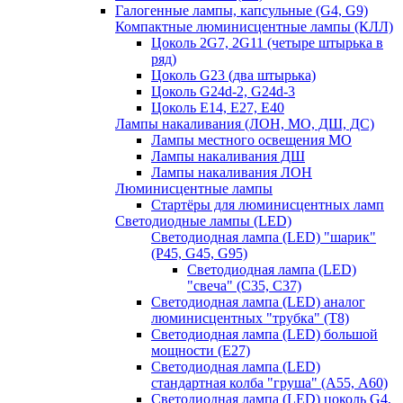
Галогенные лампы, капсульные (G4, G9)
Компактные люминисцентные лампы (КЛЛ)
Цоколь 2G7, 2G11 (четыре штырька в
ряд)
Цоколь G23 (два штырька)
Цоколь G24d-2, G24d-3
Цоколь Е14, Е27, Е40
Лампы накаливания (ЛОН, МО, ДШ, ДС)
Лампы местного освещения МО
Лампы накаливания ДШ
Лампы накаливания ЛОН
Люминисцентные лампы
Стартёры для люминисцентных ламп
Светодиодные лампы (LED)
Светодиодная лампа (LED) "шарик"
(P45, G45, G95)
Светодиодная лампа (LED)
"свеча" (С35, С37)
Светодиодная лампа (LED) аналог
люминисцентных "трубка" (T8)
Светодиодная лампа (LED) большой
мощности (Е27)
Светодиодная лампа (LED)
стандартная колба "груша" (А55, А60)
Светодиодная лампа (LED) цоколь G4,