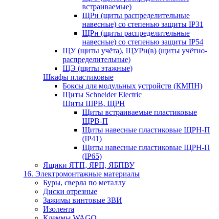
встраиваемые)
ЩРн (щиты распределительные
навесные) со степенью защиты IP31
ЩРн (щиты распределительные
навесные) со степенью защиты IP54
ЩУ (щиты учёта), ЩУРн(в) (щиты учётно-
распределительные)
ЩЭ (щиты этажные)
Шкафы пластиковые
Боксы для модульных устройств (КМПН)
Щиты Schneider Electric
Щиты ЩРВ, ЩРН
Щиты встраиваемые пластиковые
ЩРВ-П
Щиты навесные пластиковые ЩРН-П
(IP41)
Щиты навесные пластиковые ЩРН-П
(IP65)
Ящики ЯТП, ЯРП, ЯБПВУ
16. Электромонтажные материалы
Буры, сверла по металлу
Диски отрезные
Зажимы винтовые ЗВИ
Изолента
Клеммы WAGO