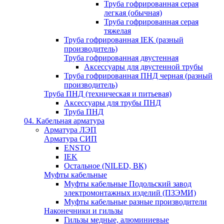
Труба гофрированная серая
легкая (обычная)
Труба гофрированная серая
тяжелая
Труба гофрированная IEK (разный
производитель)
Труба гофрированная двустенная
Аксессуары для двустенной трубы
Труба гофрированная ПНД черная (разный
производитель)
Труба ПНД (техническая и питьевая)
Аксессуары для трубы ПНД
Труба ПНД
04. Кабельная арматура
Арматура ЛЭП
Арматура СИП
ENSTO
IEK
Остальное (NILED, ВК)
Муфты кабельные
Муфты кабельные Подольский завод
электромонтажных изделий (ПЗЭМИ)
Муфты кабельные разные производители
Наконечники и гильзы
Гильзы медные, алюминиевые