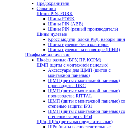
Предохранители
Сальники
Шины PIN, FORK
Шины FORK
Шины PIN (АВВ)
Шины PIN (разный производитель)
Шины нулевые
Кросс-модули, блоки РБД, наборы шин
Шины нулевые без изоляторов
Шины нулевые на изоляторе (ШНИ)
Шкафы металлические
Шкафы разные (ВРУ, ПР, КСРМ)
ЩМП (щиты с монтажной панелью)
Аксессуары для ЩМП (щитов с
монтажной панелью)
ЩМП (щиты с монтажной панелью)
производства DKC
ЩМП (щиты с монтажной панелью)
производства RITTAL
ЩМП (щиты с монтажной панелью) со
степенью защиты IP31
ЩМП (щиты с монтажной панелью) со
степенью защиты IP54
ЩРн, ЩРв (щиты распределительные)
ЩРв (щиты распределительные