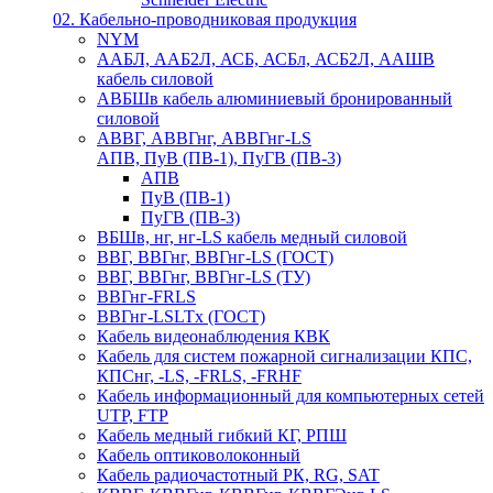
02. Кабельно-проводниковая продукция
NYM
ААБЛ, ААБ2Л, АСБ, АСБл, АСБ2Л, ААШВ
кабель силовой
АВБШв кабель алюминиевый бронированный
силовой
АВВГ, АВВГнг, АВВГнг-LS
АПВ, ПуВ (ПВ-1), ПуГВ (ПВ-3)
АПВ
ПуВ (ПВ-1)
ПуГВ (ПВ-3)
ВБШв, нг, нг-LS кабель медный силовой
ВВГ, ВВГнг, ВВГнг-LS (ГОСТ)
ВВГ, ВВГнг, ВВГнг-LS (ТУ)
ВВГнг-FRLS
ВВГнг-LSLTx (ГОСТ)
Кабель видеонаблюдения КВК
Кабель для систем пожарной сигнализации КПС,
КПСнг, -LS, -FRLS, -FRHF
Кабель информационный для компьютерных сетей
UTP, FTP
Кабель медный гибкий КГ, РПШ
Кабель оптиковолоконный
Кабель радиочастотный РК, RG, SAT