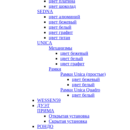
цвет платина
цвет шоколад
SEDNA
цвет алюминий
цвет бежевый
цвет белый
цвет графит
цвет титан
UNICA
Механизмы
цвет бежевый
цвет белый
цвет графит
Рамки
Рамки Unica (простые)
цвет бежевый
цвет белый
Рамки Unica Quadro
цвет белый
WESSEN59
ДУЭТ
ПРИМА
Открытая установка
Скрытая установка
РОНДО