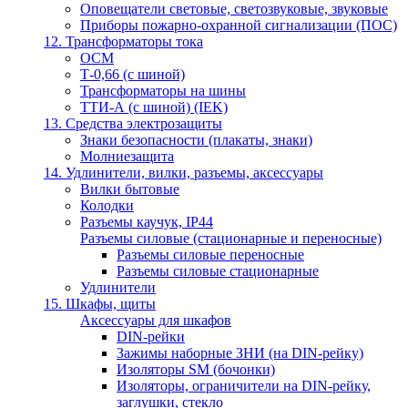
Оповещатели световые, светозвуковые, звуковые
Приборы пожарно-охранной сигнализации (ПОС)
12. Трансформаторы тока
ОСМ
Т-0,66 (с шиной)
Трансформаторы на шины
ТТИ-А (с шиной) (IEK)
13. Средства электрозащиты
Знаки безопасности (плакаты, знаки)
Молниезащита
14. Удлинители, вилки, разъемы, аксессуары
Вилки бытовые
Колодки
Разъемы каучук, IP44
Разъемы силовые (стационарные и переносные)
Разъемы силовые переносные
Разъемы силовые стационарные
Удлинители
15. Шкафы, щиты
Аксессуары для шкафов
DIN-рейки
Зажимы наборные ЗНИ (на DIN-рейку)
Изоляторы SM (бочонки)
Изоляторы, ограничители на DIN-рейку,
заглушки, стекло