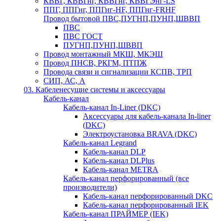
КВВГ, КВВГнг, КВВГнг, КВВГЭнг-LS
ППГ, ППГнг, ППГнг-HF, ППГнг-FRHF
Провод бытовой ПВС,ПУГНП,ПУНП,ШВВП
ПВС
ПВС ГОСТ
ПУГНП,ПУНП,ШВВП
Провод монтажный МКШ, МКЭШ
Провод ПНСВ, РКГМ, ПТПЖ
Провода связи и сигнализации КСПВ, ТРП
СИП, АС, А
03. Кабеленесущие системы и аксессуары
Кабель-канал
Кабель-канал In-Liner (DKC)
Аксессуары для кабель-канала In-liner
(DKC)
Электроустановка BRAVA (DKC)
Кабель-канал Legrand
Кабель-канал DLP
Кабель-канал DLPlus
Кабель-канал METRA
Кабель-канал перфорированный (все
производители)
Кабель-канал перфорированный DKC
Кабель-канал перфорированный IEK
Кабель-канал ПРАЙМЕР (IEK)