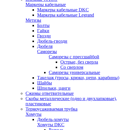
Маркеры кабельные
Маркеры кабельные DKC
Маркеры кабельные Legrand
Метизы
Болты
Гайки
Гвозди
Дюбель-гвозди
Дюбеля
Саморезы
Саморезы с прессшайбой
Острые, без сверла
Со сверлом
Саморезы универсальные
Такелаж (тросы, крюки, цепи, карабины)
Шайбы
Шпильки, цанги
Сжимы ответвительные
Скобы металлические (одно и двухлапковые),
пластиковые
Термоусаживаемая трубка
Хомуты
Дюбель-хомуты
Хомуты DKC
Разные