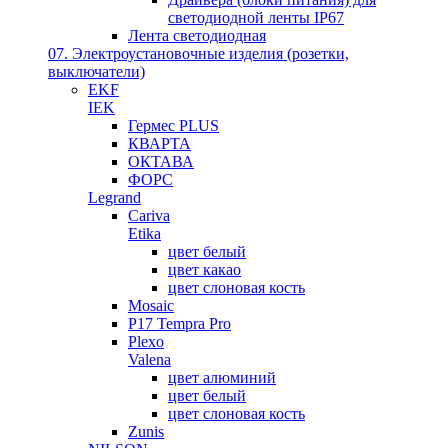
светодиодной ленты IP67
Лента светодиодная
07. Электроустановочные изделия (розетки,
выключатели)
EKF
IEK
Гермес PLUS
КВАРТА
ОКТАВА
ФОРС
Legrand
Cariva
Etika
цвет белый
цвет какао
цвет слоновая кость
Mosaic
P17 Tempra Pro
Plexo
Valena
цвет алюминий
цвет белый
цвет слоновая кость
Zunis