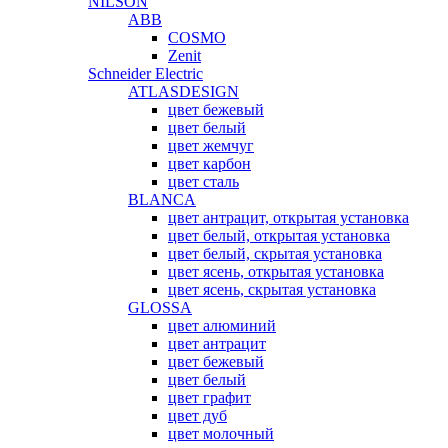
NILSON
ABB
COSMO
Zenit
Schneider Electric
ATLASDESIGN
цвет бежевый
цвет белый
цвет жемчуг
цвет карбон
цвет сталь
BLANCA
цвет антрацит, открытая установка
цвет белый, открытая установка
цвет белый, скрытая установка
цвет ясень, открытая установка
цвет ясень, скрытая установка
GLOSSA
цвет алюминий
цвет антрацит
цвет бежевый
цвет белый
цвет графит
цвет дуб
цвет молочный