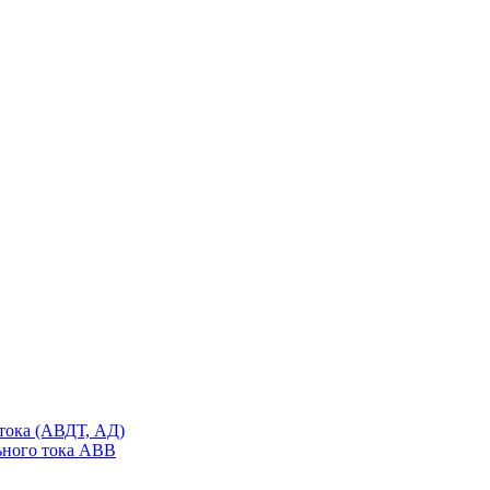
тока (АВДТ, АД)
ьного тока ABB