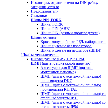
Изоляторы, ограничители на DIN-рейку,
заглушки, стекло
Предохранители
Сальники
Шины PIN, FORK
Шины FORK
Шины PIN (АВВ)
Шины PIN (разный производитель)
Шины нулевые
Кросс-модули, блоки РБД, наборы шин
Шины нулевые без изоляторов
Шины нулевые на изоляторе (ШНИ)
Шкафы металлические
Шкафы разные (ВРУ, ПР, КСРМ)
ЩМП (щиты с монтажной панелью)
Аксессуары для ЩМП (щитов с
монтажной панелью)
ЩМП (щиты с монтажной панелью)
производства DKC
ЩМП (щиты с монтажной панелью)
производства RITTAL
ЩМП (щиты с монтажной панелью) со
степенью защиты IP31
ЩМП (щиты с монтажной панелью) со
степенью защиты IP54