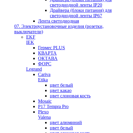
светодиодной ленты IP20
Драйвера (блоки питания) для
светодиодной ленты IP67
Лента светодиодная
07. Электроустановочные изделия (розетки,
выключатели)
EKF
IEK
Гермес PLUS
КВАРТА
ОКТАВА
ФОРС
Legrand
Cariva
Etika
цвет белый
цвет какао
цвет слоновая кость
Mosaic
P17 Tempra Pro
Plexo
Valena
цвет алюминий
цвет белый