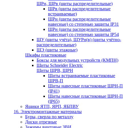
ЩРн, ЩРв (щиты распределительные)
ЩРв (щиты распределительные
встраиваемые)
ЩРн (щиты распределительные
навесные) со степенью защиты IP31
ЩРн (щиты распределительные
навесные) со степенью защиты IP54
ЩУ (щиты учёта), ЩУРн(в) (щиты учётно-
распределительные)
ЩЭ (щиты этажные)
Шкафы пластиковые
Боксы для модульных устройств (КМПН)
Щиты Schneider Electric
Щиты ЩРВ, ЩРН
Щиты встраиваемые пластиковые
ЩРВ-П
Щиты навесные пластиковые ЩРН-П
(IP41)
Щиты навесные пластиковые ЩРН-П
(IP65)
Ящики ЯТП, ЯРП, ЯБПВУ
16. Электромонтажные материалы
Буры, сверла по металлу
Диски отрезные
Зажимы винтовые ЗВИ