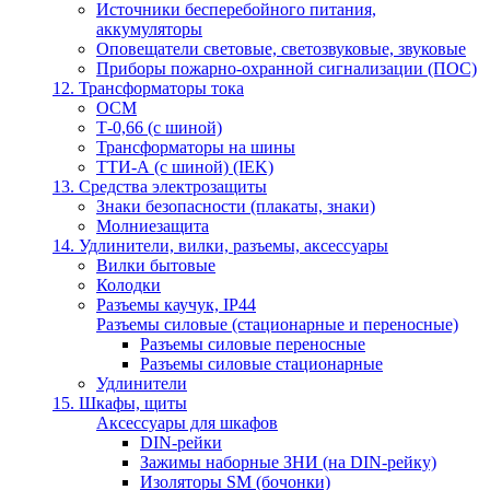
Источники бесперебойного питания,
аккумуляторы
Оповещатели световые, светозвуковые, звуковые
Приборы пожарно-охранной сигнализации (ПОС)
12. Трансформаторы тока
ОСМ
Т-0,66 (с шиной)
Трансформаторы на шины
ТТИ-А (с шиной) (IEK)
13. Средства электрозащиты
Знаки безопасности (плакаты, знаки)
Молниезащита
14. Удлинители, вилки, разъемы, аксессуары
Вилки бытовые
Колодки
Разъемы каучук, IP44
Разъемы силовые (стационарные и переносные)
Разъемы силовые переносные
Разъемы силовые стационарные
Удлинители
15. Шкафы, щиты
Аксессуары для шкафов
DIN-рейки
Зажимы наборные ЗНИ (на DIN-рейку)
Изоляторы SM (бочонки)