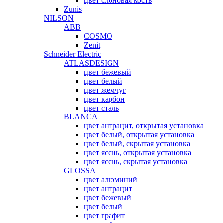
цвет слоновая кость
Zunis
NILSON
ABB
COSMO
Zenit
Schneider Electric
ATLASDESIGN
цвет бежевый
цвет белый
цвет жемчуг
цвет карбон
цвет сталь
BLANCA
цвет антрацит, открытая установка
цвет белый, открытая установка
цвет белый, скрытая установка
цвет ясень, открытая установка
цвет ясень, скрытая установка
GLOSSA
цвет алюминий
цвет антрацит
цвет бежевый
цвет белый
цвет графит