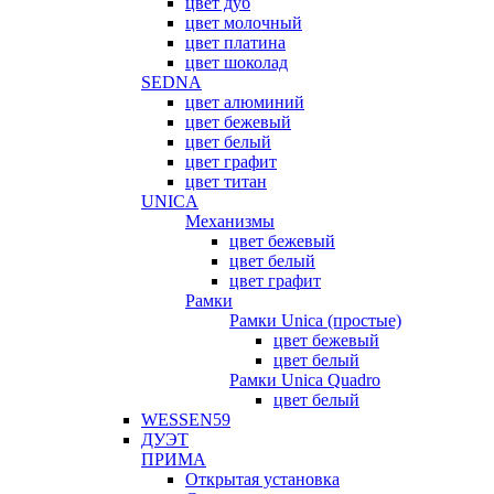
цвет дуб
цвет молочный
цвет платина
цвет шоколад
SEDNA
цвет алюминий
цвет бежевый
цвет белый
цвет графит
цвет титан
UNICA
Механизмы
цвет бежевый
цвет белый
цвет графит
Рамки
Рамки Unica (простые)
цвет бежевый
цвет белый
Рамки Unica Quadro
цвет белый
WESSEN59
ДУЭТ
ПРИМА
Открытая установка