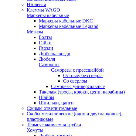
Изолента
Клеммы WAGO
Маркеры кабельные
Маркеры кабельные DKC
Маркеры кабельные Legrand
Метизы
Болты
Гайки
Гвозди
Дюбель-гвозди
Дюбеля
Саморезы
Саморезы с прессшайбой
Острые, без сверла
Со сверлом
Саморезы универсальные
Такелаж (тросы, крюки, цепи, карабины)
Шайбы
Шпильки, цанги
Сжимы ответвительные
Скобы металлические (одно и двухлапковые),
пластиковые
Термоусаживаемая трубка
Хомуты
Дюбель-хомуты