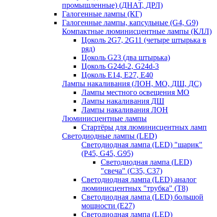
промышленные) (ДНАТ, ДРЛ)
Галогенные лампы (КГ)
Галогенные лампы, капсульные (G4, G9)
Компактные люминисцентные лампы (КЛЛ)
Цоколь 2G7, 2G11 (четыре штырька в
ряд)
Цоколь G23 (два штырька)
Цоколь G24d-2, G24d-3
Цоколь Е14, Е27, Е40
Лампы накаливания (ЛОН, МО, ДШ, ДС)
Лампы местного освещения МО
Лампы накаливания ДШ
Лампы накаливания ЛОН
Люминисцентные лампы
Стартёры для люминисцентных ламп
Светодиодные лампы (LED)
Светодиодная лампа (LED) "шарик"
(P45, G45, G95)
Светодиодная лампа (LED)
"свеча" (С35, С37)
Светодиодная лампа (LED) аналог
люминисцентных "трубка" (T8)
Светодиодная лампа (LED) большой
мощности (Е27)
Светодиодная лампа (LED)