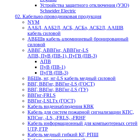
Устройства защитного отключения (УЗО)
Schneider Electric
02. Кабельно-проводниковая продукция
NYM
ААБЛ, ААБ2Л, АСБ, АСБл, АСБ2Л, ААШВ
кабель силовой
АВБШв кабель алюминиевый бронированный
силовой
АВВГ, АВВГнг, АВВГнг-LS
АПВ, ПуВ (ПВ-1), ПуГВ (ПВ-3)
АПВ
ПуВ (ПВ-1)
ПуГВ (ПВ-3)
ВБШв, нг, нг-LS кабель медный силовой
ВВГ, ВВГнг, ВВГнг-LS (ГОСТ)
ВВГ, ВВГнг, ВВГнг-LS (ТУ)
ВВГнг-FRLS
ВВГнг-LSLTx (ГОСТ)
Кабель видеонаблюдения КВК
Кабель для систем пожарной сигнализации КПС,
КПСнг, -LS, -FRLS, -FRHF
Кабель информационный для компьютерных сетей
UTP, FTP
Кабель медный гибкий КГ, РПШ