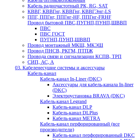
Кабель оптиковолоконный
Кабель радиочастотный РК, RG, SAT
КВВГ, КВВГнг, КВВГнг, КВВГЭнг-LS
ППГ, ППГнг, ППГнг-HF, ППГнг-FRHF
Провод бытовой ПВС,ПУГНП,ПУНП,ШВВП
ПВС
ПВС ГОСТ
ПУГНП,ПУНП,ШВВП
Провод монтажный МКШ, МКЭШ
Провод ПНСВ, РКГМ, ПТПЖ
Провода связи и сигнализации КСПВ, ТРП
СИП, АС, А
03. Кабеленесущие системы и аксессуары
Кабель-канал
Кабель-канал In-Liner (DKC)
Аксессуары для кабель-канала In-liner
(DKC)
Электроустановка BRAVA (DKC)
Кабель-канал Legrand
Кабель-канал DLP
Кабель-канал DLPlus
Кабель-канал METRA
Кабель-канал перфорированный (все
производители)
Кабель-канал перфорированный DKC