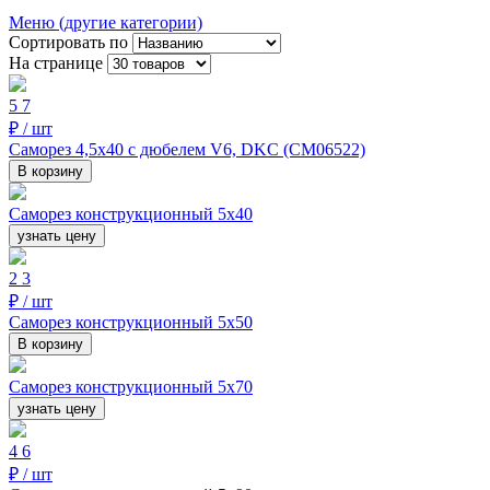
Меню (другие категории)
Сортировать по
На странице
5
7
₽ / шт
Саморез 4,5х40 с дюбелем V6, DKC (CM06522)
В корзину
Саморез конструкционный 5х40
узнать цену
2
3
₽ / шт
Саморез конструкционный 5х50
В корзину
Саморез конструкционный 5х70
узнать цену
4
6
₽ / шт