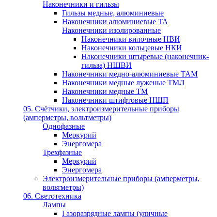
Наконечники и гильзы
Гильзы медные, алюминиевые
Наконечники алюминиевые ТА
Наконечники изолированные
Наконечники вилочные НВИ
Наконечники кольцевые НКИ
Наконечники штыревые (наконечник-
гильза) НШВИ
Наконечники медно-алюминиевые ТАМ
Наконечники медные луженые ТМЛ
Наконечники медные ТМ
Наконечники штифтовые НШП
05. Счётчики, электроизмерительные приборы
(амперметры, вольтметры)
Однофазные
Меркурий
Энергомера
Трехфазные
Меркурий
Энергомера
Электроизмерительные приборы (амперметры,
вольтметры)
06. Светотехника
Лампы
Газоразрядные лампы (уличные