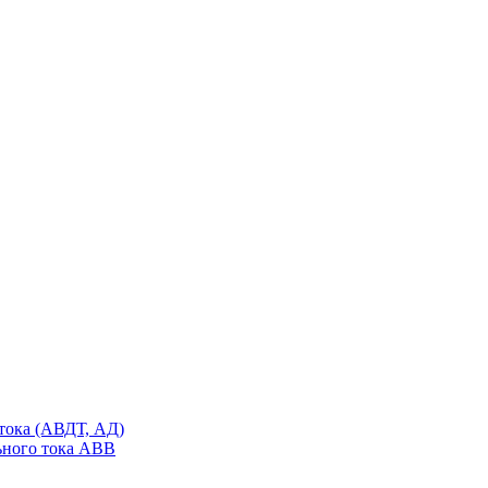
тока (АВДТ, АД)
ьного тока ABB