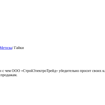
Метизы
/
Гайки
язи с чем ООО «СтройЭлектроТрейд» убедительно просит своих к
 продажам.