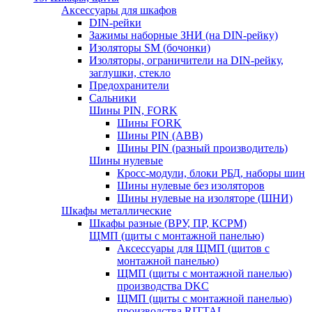
Аксессуары для шкафов
DIN-рейки
Зажимы наборные ЗНИ (на DIN-рейку)
Изоляторы SM (бочонки)
Изоляторы, ограничители на DIN-рейку,
заглушки, стекло
Предохранители
Сальники
Шины PIN, FORK
Шины FORK
Шины PIN (АВВ)
Шины PIN (разный производитель)
Шины нулевые
Кросс-модули, блоки РБД, наборы шин
Шины нулевые без изоляторов
Шины нулевые на изоляторе (ШНИ)
Шкафы металлические
Шкафы разные (ВРУ, ПР, КСРМ)
ЩМП (щиты с монтажной панелью)
Аксессуары для ЩМП (щитов с
монтажной панелью)
ЩМП (щиты с монтажной панелью)
производства DKC
ЩМП (щиты с монтажной панелью)
производства RITTAL