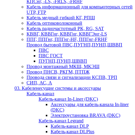
КПСнг, -LS, -FRLS, -FRHF
Кабель информационный для компьютерных сетей
UTP, FTP
Кабель медный гибкий КГ, РПШ
Кабель оптиковолоконный
Кабель радиочастотный РК, RG, SAT
КВВГ, КВВГнг, КВВГнг, КВВГЭнг-LS
ППГ, ППГнг, ППГнг-HF, ППГнг-FRHF
Провод бытовой ПВС,ПУГНП,ПУНП,ШВВП
ПВС
ПВС ГОСТ
ПУГНП,ПУНП,ШВВП
Провод монтажный МКШ, МКЭШ
Провод ПНСВ, РКГМ, ПТПЖ
Провода связи и сигнализации КСПВ, ТРП
СИП, АС, А
03. Кабеленесущие системы и аксессуары
Кабель-канал
Кабель-канал In-Liner (DKC)
Аксессуары для кабель-канала In-liner
(DKC)
Электроустановка BRAVA (DKC)
Кабель-канал Legrand
Кабель-канал DLP
Кабель-канал DLPlus