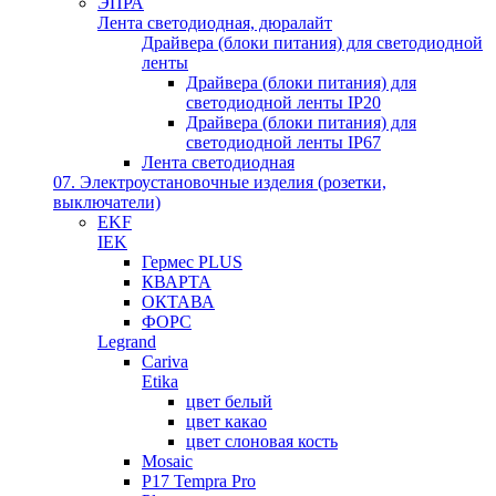
ЭПРА
Лента светодиодная, дюралайт
Драйвера (блоки питания) для светодиодной
ленты
Драйвера (блоки питания) для
светодиодной ленты IP20
Драйвера (блоки питания) для
светодиодной ленты IP67
Лента светодиодная
07. Электроустановочные изделия (розетки,
выключатели)
EKF
IEK
Гермес PLUS
КВАРТА
ОКТАВА
ФОРС
Legrand
Cariva
Etika
цвет белый
цвет какао
цвет слоновая кость
Mosaic
P17 Tempra Pro