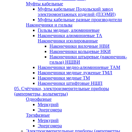
Муфты кабельные
Муфты кабельные Подольский завод
электромонтажных изделий (ПЗЭМИ)
Муфты кабельные разные производители
Наконечники и гильзы
Гильзы медные, алюминиевые
Наконечники алюминиевые ТА
Наконечники изолированные
Наконечники вилочные НВИ
Наконечники кольцевые НКИ
Наконечники штыревые (наконечник-
гильза) НШВИ
Наконечники медно-алюминиевые ТАМ
Наконечники медные луженые ТМЛ
Наконечники медные ТМ
Наконечники штифтовые НШП
05. Счётчики, электроизмерительные приборы
(амперметры, вольтметры)
Однофазные
Меркурий
Энергомера
Трехфазные
Меркурий
Энергомера
Электроизмерительные приборы (амперметры,