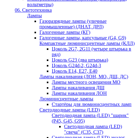
вольтметры)
06. Светотехника
Лампы
Газоразрядные лампы (уличные
промышленные) (ДНАТ, ДРЛ)
Галогенные лампы (КГ)
Галогенные лампы, капсульные (G4, G9)
Компактные люминисцентные лампы (КЛЛ)
Цоколь 2G7, 2G11 (четыре штырька в
ряд)
Цоколь G23 (два штырька)
Цоколь G24d-2, G24d-3
Цоколь Е14, Е27, Е40
Лампы накаливания (ЛОН, МО, ДШ, ДС)
Лампы местного освещения МО
Лампы накаливания ДШ
Лампы накаливания ЛОН
Люминисцентные лампы
Стартёры для люминисцентных ламп
Светодиодные лампы (LED)
Светодиодная лампа (LED) "шарик"
(P45, G45, G95)
Светодиодная лампа (LED)
"свеча" (С35, С37)
Светодиодная лампа (LED) аналог