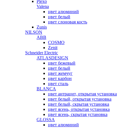
Plexo
Valena
цвет алюминий
цвет белый
цвет слоновая кость
Zunis
NILSON
ABB
COSMO
Zenit
Schneider Electric
ATLASDESIGN
цвет бежевый
цвет белый
цвет жемчуг
цвет карбон
цвет сталь
BLANCA
цвет антрацит, открытая установка
цвет белый, открытая установка
цвет белый, скрытая установка
цвет ясень, открытая установка
цвет ясень, скрытая установка
GLOSSA
цвет алюминий