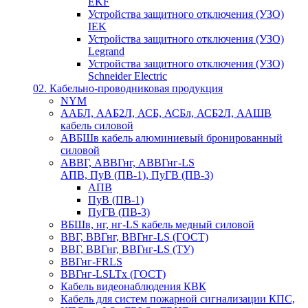
EKF
Устройства защитного отключения (УЗО)
IEK
Устройства защитного отключения (УЗО)
Legrand
Устройства защитного отключения (УЗО)
Schneider Electric
02. Кабельно-проводниковая продукция
NYM
ААБЛ, ААБ2Л, АСБ, АСБл, АСБ2Л, ААШВ
кабель силовой
АВБШв кабель алюминиевый бронированный
силовой
АВВГ, АВВГнг, АВВГнг-LS
АПВ, ПуВ (ПВ-1), ПуГВ (ПВ-3)
АПВ
ПуВ (ПВ-1)
ПуГВ (ПВ-3)
ВБШв, нг, нг-LS кабель медный силовой
ВВГ, ВВГнг, ВВГнг-LS (ГОСТ)
ВВГ, ВВГнг, ВВГнг-LS (ТУ)
ВВГнг-FRLS
ВВГнг-LSLTx (ГОСТ)
Кабель видеонаблюдения КВК
Кабель для систем пожарной сигнализации КПС,