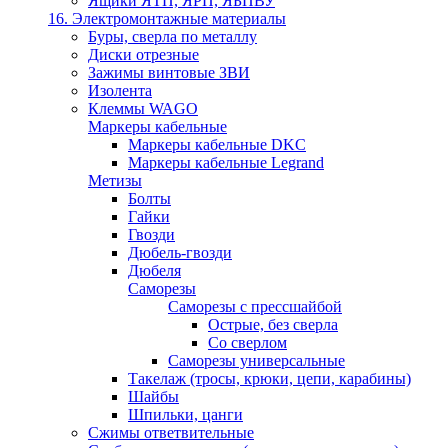
Ящики ЯТП, ЯРП, ЯБПВУ
16. Электромонтажные материалы
Буры, сверла по металлу
Диски отрезные
Зажимы винтовые ЗВИ
Изолента
Клеммы WAGO
Маркеры кабельные
Маркеры кабельные DKC
Маркеры кабельные Legrand
Метизы
Болты
Гайки
Гвозди
Дюбель-гвозди
Дюбеля
Саморезы
Саморезы с прессшайбой
Острые, без сверла
Со сверлом
Саморезы универсальные
Такелаж (тросы, крюки, цепи, карабины)
Шайбы
Шпильки, цанги
Сжимы ответвительные