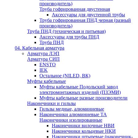
производитель)
Труба гофрированная двустенная
Аксессуары для двустенной трубы
Труба гофрированная ПНД черная (разный
производитель)
Труба ПНД (техническая и питьевая)
Аксессуары для трубы ПНД
Труба ПНД
04. Кабельная арматура
Арматура ЛЭП
Арматура СИП
ENSTO
IEK
Остальное (NILED, ВК)
Муфты кабельные
Муфты кабельные Подольский завод
электромонтажных изделий (ПЗЭМИ)
Муфты кабельные разные производители
Наконечники и гильзы
Гильзы медные, алюминиевые
Наконечники алюминиевые ТА
Наконечники изолированные
Наконечники вилочные НВИ
Наконечники кольцевые НКИ
Наконечники штыревые (наконечник-