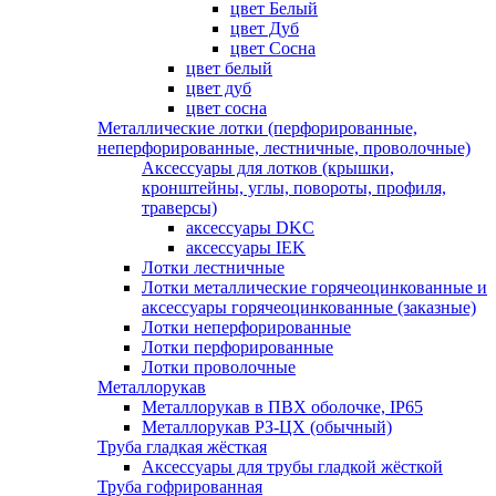
цвет Белый
цвет Дуб
цвет Сосна
цвет белый
цвет дуб
цвет сосна
Металлические лотки (перфорированные,
неперфорированные, лестничные, проволочные)
Аксессуары для лотков (крышки,
кронштейны, углы, повороты, профиля,
траверсы)
аксессуары DKC
аксессуары IEK
Лотки лестничные
Лотки металлические горячеоцинкованные и
аксессуары горячеоцинкованные (заказные)
Лотки неперфорированные
Лотки перфорированные
Лотки проволочные
Металлорукав
Металлорукав в ПВХ оболочке, IP65
Металлорукав РЗ-ЦХ (обычный)
Труба гладкая жёсткая
Аксессуары для трубы гладкой жёсткой
Труба гофрированная