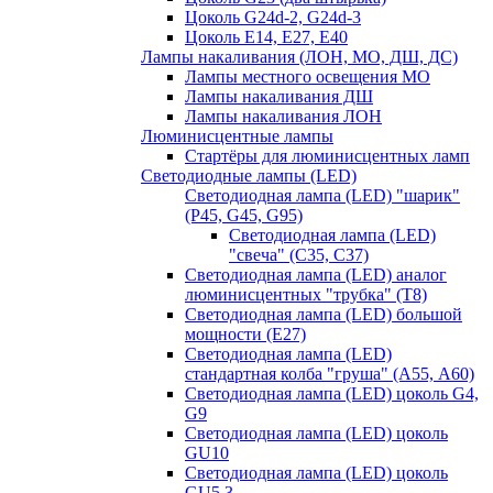
Цоколь G24d-2, G24d-3
Цоколь Е14, Е27, Е40
Лампы накаливания (ЛОН, МО, ДШ, ДС)
Лампы местного освещения МО
Лампы накаливания ДШ
Лампы накаливания ЛОН
Люминисцентные лампы
Стартёры для люминисцентных ламп
Светодиодные лампы (LED)
Светодиодная лампа (LED) "шарик"
(P45, G45, G95)
Светодиодная лампа (LED)
"свеча" (С35, С37)
Светодиодная лампа (LED) аналог
люминисцентных "трубка" (T8)
Светодиодная лампа (LED) большой
мощности (Е27)
Светодиодная лампа (LED)
стандартная колба "груша" (А55, А60)
Светодиодная лампа (LED) цоколь G4,
G9
Светодиодная лампа (LED) цоколь
GU10
Светодиодная лампа (LED) цоколь
GU5.3