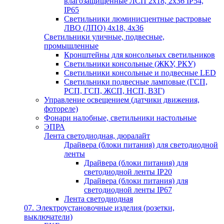
влагозащищённые ЛСП 2х18, 2х36 IP54,
IP65
Светильники люминисцентные растровые
ЛВО (ЛПО) 4х18, 4х36
Светильники уличные, подвесные,
промышленные
Кронштейны для консольных светильников
Светильники консольные (ЖКУ, РКУ)
Светильники консольные и подвесные LED
Светильники подвесные ламповые (ГСП,
РСП, ГСП, ЖСП, НСП, ВЗГ)
Управление освещением (датчики движения,
фотореле)
Фонари налобные, светильники настольные
ЭПРА
Лента светодиодная, дюралайт
Драйвера (блоки питания) для светодиодной
ленты
Драйвера (блоки питания) для
светодиодной ленты IP20
Драйвера (блоки питания) для
светодиодной ленты IP67
Лента светодиодная
07. Электроустановочные изделия (розетки,
выключатели)