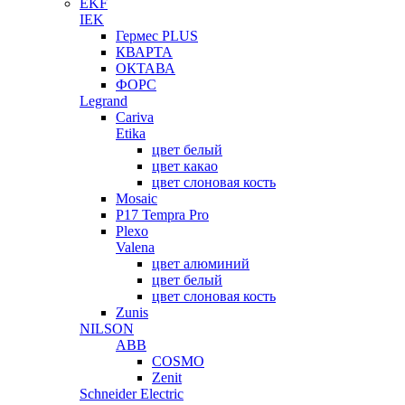
EKF
IEK
Гермес PLUS
КВАРТА
ОКТАВА
ФОРС
Legrand
Cariva
Etika
цвет белый
цвет какао
цвет слоновая кость
Mosaic
P17 Tempra Pro
Plexo
Valena
цвет алюминий
цвет белый
цвет слоновая кость
Zunis
NILSON
ABB
COSMO
Zenit
Schneider Electric