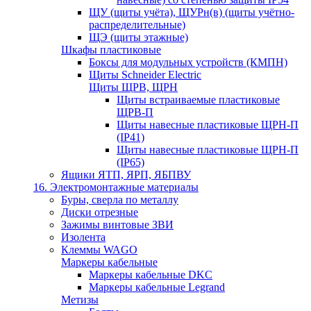
ЩУ (щиты учёта), ЩУРн(в) (щиты учётно-
распределительные)
ЩЭ (щиты этажные)
Шкафы пластиковые
Боксы для модульных устройств (КМПН)
Щиты Schneider Electric
Щиты ЩРВ, ЩРН
Щиты встраиваемые пластиковые
ЩРВ-П
Щиты навесные пластиковые ЩРН-П
(IP41)
Щиты навесные пластиковые ЩРН-П
(IP65)
Ящики ЯТП, ЯРП, ЯБПВУ
16. Электромонтажные материалы
Буры, сверла по металлу
Диски отрезные
Зажимы винтовые ЗВИ
Изолента
Клеммы WAGO
Маркеры кабельные
Маркеры кабельные DKC
Маркеры кабельные Legrand
Метизы