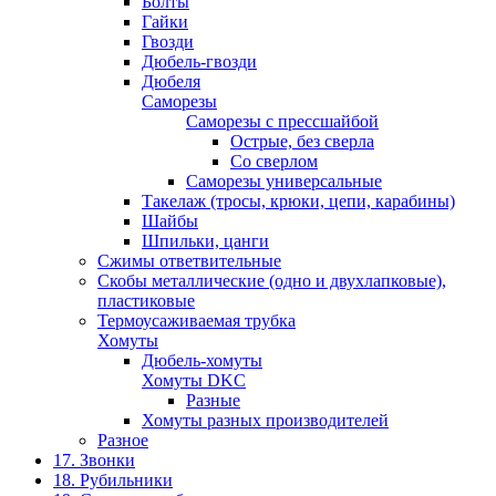
Болты
Гайки
Гвозди
Дюбель-гвозди
Дюбеля
Саморезы
Саморезы с прессшайбой
Острые, без сверла
Со сверлом
Саморезы универсальные
Такелаж (тросы, крюки, цепи, карабины)
Шайбы
Шпильки, цанги
Сжимы ответвительные
Скобы металлические (одно и двухлапковые),
пластиковые
Термоусаживаемая трубка
Хомуты
Дюбель-хомуты
Хомуты DKC
Разные
Хомуты разных производителей
Разное
17. Звонки
18. Рубильники