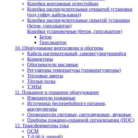
Коробки монтажные огнестойкие
Коробки распределительные открытой установки
(под гофру, кабель-канал)
Коробки распределительные скрытой установки
(бетон, гипсокартон)
Коробки установочные (бетон, гипсокартон)
Бетон
Гипсокартон
10. Оборудование вентиляции и обогрева
Кабель нагревательный, саморегулирующийся
Конвекторы
Обогреватели масляные
Регуляторы температуры (терморегуляторы)
Тепловые завесы
Тёплые полы
ТЭНЫ
11. Пожарное и охранное оборудование
Извещатели пожарные
Источники бесперебойного питания,
аккумуляторы
Оповещатели световые, светозвуковые, звуковые
Приборы пожарно-охранной сигнализации (ПОС)
12. Трансформаторы тока
ОСМ
Т-0,66 (с шиной)