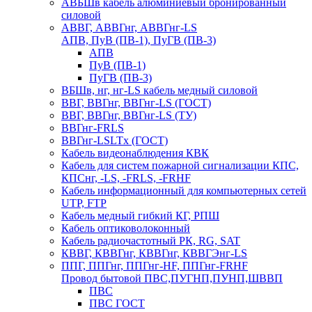
АВБШв кабель алюминиевый бронированный
силовой
АВВГ, АВВГнг, АВВГнг-LS
АПВ, ПуВ (ПВ-1), ПуГВ (ПВ-3)
АПВ
ПуВ (ПВ-1)
ПуГВ (ПВ-3)
ВБШв, нг, нг-LS кабель медный силовой
ВВГ, ВВГнг, ВВГнг-LS (ГОСТ)
ВВГ, ВВГнг, ВВГнг-LS (ТУ)
ВВГнг-FRLS
ВВГнг-LSLTx (ГОСТ)
Кабель видеонаблюдения КВК
Кабель для систем пожарной сигнализации КПС,
КПСнг, -LS, -FRLS, -FRHF
Кабель информационный для компьютерных сетей
UTP, FTP
Кабель медный гибкий КГ, РПШ
Кабель оптиковолоконный
Кабель радиочастотный РК, RG, SAT
КВВГ, КВВГнг, КВВГнг, КВВГЭнг-LS
ППГ, ППГнг, ППГнг-HF, ППГнг-FRHF
Провод бытовой ПВС,ПУГНП,ПУНП,ШВВП
ПВС
ПВС ГОСТ