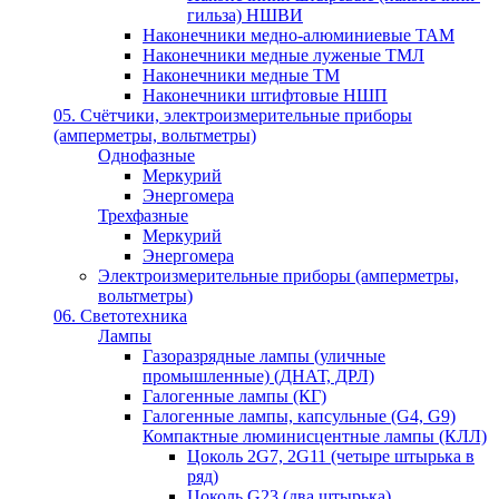
гильза) НШВИ
Наконечники медно-алюминиевые ТАМ
Наконечники медные луженые ТМЛ
Наконечники медные ТМ
Наконечники штифтовые НШП
05. Счётчики, электроизмерительные приборы
(амперметры, вольтметры)
Однофазные
Меркурий
Энергомера
Трехфазные
Меркурий
Энергомера
Электроизмерительные приборы (амперметры,
вольтметры)
06. Светотехника
Лампы
Газоразрядные лампы (уличные
промышленные) (ДНАТ, ДРЛ)
Галогенные лампы (КГ)
Галогенные лампы, капсульные (G4, G9)
Компактные люминисцентные лампы (КЛЛ)
Цоколь 2G7, 2G11 (четыре штырька в
ряд)
Цоколь G23 (два штырька)