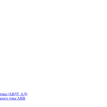
тока (АВДТ, АД)
ьного тока ABB