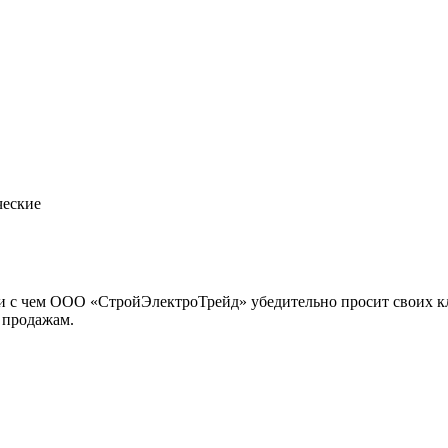
еские
язи с чем ООО «СтройЭлектроТрейд» убедительно просит своих к
 продажам.