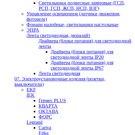
Светильники подвесные ламповые (ГСП,
РСП, ГСП, ЖСП, НСП, ВЗГ)
Управление освещением (датчики движения,
фотореле)
Фонари налобные, светильники настольные
ЭПРА
Лента светодиодная, дюралайт
Драйвера (блоки питания) для светодиодной
ленты
Драйвера (блоки питания) для
светодиодной ленты IP20
Драйвера (блоки питания) для
светодиодной ленты IP67
Лента светодиодная
07. Электроустановочные изделия (розетки,
выключатели)
EKF
IEK
Гермес PLUS
КВАРТА
ОКТАВА
ФОРС
Legrand
Cariva
Etika