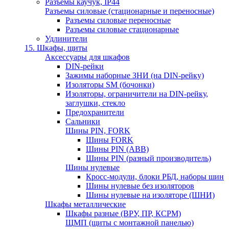
Разъемы каучук, IP44
Разъемы силовые (стационарные и переносные)
Разъемы силовые переносные
Разъемы силовые стационарные
Удлинители
15. Шкафы, щиты
Аксессуары для шкафов
DIN-рейки
Зажимы наборные ЗНИ (на DIN-рейку)
Изоляторы SM (бочонки)
Изоляторы, ограничители на DIN-рейку,
заглушки, стекло
Предохранители
Сальники
Шины PIN, FORK
Шины FORK
Шины PIN (АВВ)
Шины PIN (разный производитель)
Шины нулевые
Кросс-модули, блоки РБД, наборы шин
Шины нулевые без изоляторов
Шины нулевые на изоляторе (ШНИ)
Шкафы металлические
Шкафы разные (ВРУ, ПР, КСРМ)
ЩМП (щиты с монтажной панелью)