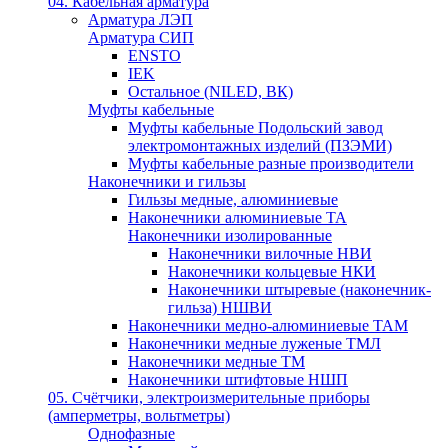
04. Кабельная арматура
Арматура ЛЭП
Арматура СИП
ENSTO
IEK
Остальное (NILED, ВК)
Муфты кабельные
Муфты кабельные Подольский завод
электромонтажных изделий (ПЗЭМИ)
Муфты кабельные разные производители
Наконечники и гильзы
Гильзы медные, алюминиевые
Наконечники алюминиевые ТА
Наконечники изолированные
Наконечники вилочные НВИ
Наконечники кольцевые НКИ
Наконечники штыревые (наконечник-
гильза) НШВИ
Наконечники медно-алюминиевые ТАМ
Наконечники медные луженые ТМЛ
Наконечники медные ТМ
Наконечники штифтовые НШП
05. Счётчики, электроизмерительные приборы
(амперметры, вольтметры)
Однофазные