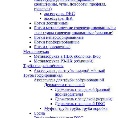
кронштейны, углы, повороты, профиля,
траверсы)
аксессуары DKC
аксессуары IEK
Лотки лестничные
Лотки металлические горячеоцинкованные и
аксессуары горячеоцинкованные (заказные)
Лотки неперфорированные
Лотки перфорированные
Лотки проволочные
Металлорукав
Металлорукав в ПВХ оболочке, IP65
Металлорукав РЗ-ЦХ (обычный)
Труба гладкая жёсткая
Аксессуары для трубы гладкой жёсткой
Труба гофрированная
Аксессуары для трубы гофрированной
Держатели с защелкой
Держатель с защелкой (разный
производитель)
Держатель с защелкой (черный)
Держатель с защелкой DKC
Муфты труба-труба, труба-коробка
Сосна
Труба гофрированная DKC