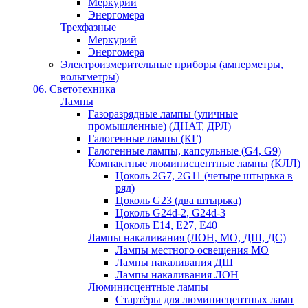
Меркурий
Энергомера
Трехфазные
Меркурий
Энергомера
Электроизмерительные приборы (амперметры,
вольтметры)
06. Светотехника
Лампы
Газоразрядные лампы (уличные
промышленные) (ДНАТ, ДРЛ)
Галогенные лампы (КГ)
Галогенные лампы, капсульные (G4, G9)
Компактные люминисцентные лампы (КЛЛ)
Цоколь 2G7, 2G11 (четыре штырька в
ряд)
Цоколь G23 (два штырька)
Цоколь G24d-2, G24d-3
Цоколь Е14, Е27, Е40
Лампы накаливания (ЛОН, МО, ДШ, ДС)
Лампы местного освещения МО
Лампы накаливания ДШ
Лампы накаливания ЛОН
Люминисцентные лампы
Стартёры для люминисцентных ламп