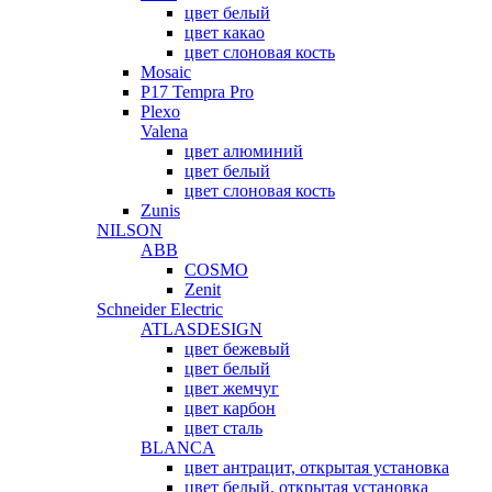
цвет белый
цвет какао
цвет слоновая кость
Mosaic
P17 Tempra Pro
Plexo
Valena
цвет алюминий
цвет белый
цвет слоновая кость
Zunis
NILSON
ABB
COSMO
Zenit
Schneider Electric
ATLASDESIGN
цвет бежевый
цвет белый
цвет жемчуг
цвет карбон
цвет сталь
BLANCA
цвет антрацит, открытая установка
цвет белый, открытая установка