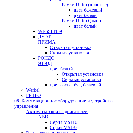
Рамки Unica (простые)
цвет бежевый
цвет белый
Рамки Unica Quadro
цвет белый
WESSEN59
ДУЭТ
ПРИМА
Открытая установка
Скрытая установка
РОНДО
ЭТЮД
цвет белый
Открытая установка
Скрытая установка
цвет сосна, бук, бежевый
Werkel
РЕТРО
08. Коммутационное оборудование и устройства
управления
Автоматы защиты двигателей
ABB
Серия MS116
Серия MS132
Выключатели пакетные