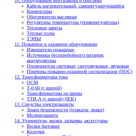
10. Оборудование вентиляции и обогрева
Кабель нагревательный, саморегулирующийся
Конвекторы
Обогреватели масляные
Регуляторы температуры (терморегуляторы)
Тепловые завесы
Тёплые полы
ТЭНЫ
11. Пожарное и охранное оборудование
Извещатели пожарные
Источники бесперебойного питания,
аккумуляторы
Оповещатели световые, светозвуковые, звуковые
Приборы пожарно-охранной сигнализации (ПОС)
12. Трансформаторы тока
ОСМ
Т-0,66 (с шиной)
Трансформаторы на шины
ТТИ-А (с шиной) (IEK)
13. Средства электрозащиты
Знаки безопасности (плакаты, знаки)
Молниезащита
14. Удлинители, вилки, разъемы, аксессуары
Вилки бытовые
Колодки