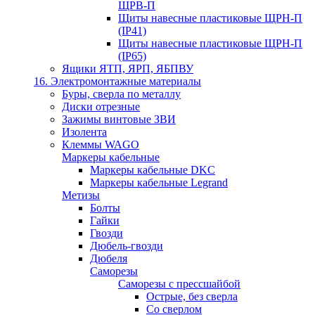
ЩРВ-П
Щиты навесные пластиковые ЩРН-П
(IP41)
Щиты навесные пластиковые ЩРН-П
(IP65)
Ящики ЯТП, ЯРП, ЯБПВУ
16. Электромонтажные материалы
Буры, сверла по металлу
Диски отрезные
Зажимы винтовые ЗВИ
Изолента
Клеммы WAGO
Маркеры кабельные
Маркеры кабельные DKC
Маркеры кабельные Legrand
Метизы
Болты
Гайки
Гвозди
Дюбель-гвозди
Дюбеля
Саморезы
Саморезы с прессшайбой
Острые, без сверла
Со сверлом