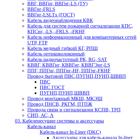
ВВГ, ВВГнг, ВВГнг-LS (ТУ)
ВВГнг-FRLS
ВВГнг-LSLTx (ГОСТ)
Кабель видеонаблюдения КВК
Кабель для систем пожарной сигнализации КПС,
КПСнг, -LS, -FRLS, -FRHF
Кабель информационный для компьютерных сетей
UTP, FTP
Кабель медный гибкий КГ, РПШ
Кабель оптиковолоконный
Кабель радиочастотный РК, RG, SAT
КВВГ, КВВГнг, КВВГнг, КВВГЭнг-LS
ППГ, ППГнг, ППГнг-HF, ППГнг-FRHF
Провод бытовой ПВС,ПУГНП,ПУНП,ШВВП
ПВС
ПВС ГОСТ
ПУГНП,ПУНП,ШВВП
Провод монтажный МКШ, МКЭШ
Провод ПНСВ, РКГМ, ПТПЖ
Провода связи и сигнализации КСПВ, ТРП
СИП, АС, А
03. Кабеленесущие системы и аксессуары
Кабель-канал
Кабель-канал In-Liner (DKC)
Аксессуары для кабель-канала In-liner