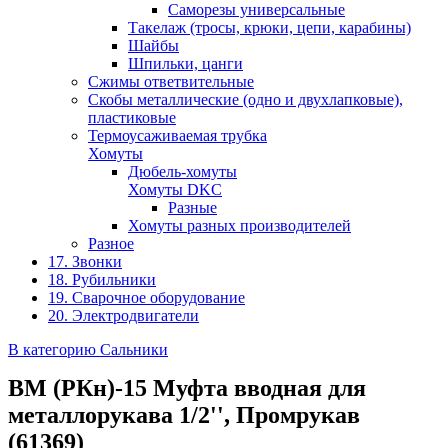
Саморезы универсальные
Такелаж (тросы, крюки, цепи, карабины)
Шайбы
Шпильки, цанги
Сжимы ответвительные
Скобы металлические (одно и двухлапковые),
пластиковые
Термоусаживаемая трубка
Хомуты
Дюбель-хомуты
Хомуты DKC
Разные
Хомуты разных производителей
Разное
17. Звонки
18. Рубильники
19. Сварочное оборудование
20. Электродвигатели
В категорию Сальники
ВМ (РКн)-15 Муфта вводная для
металлорукава 1/2'', Промрукав
(61369)