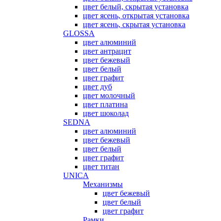
цвет белый, скрытая установка
цвет ясень, открытая установка
цвет ясень, скрытая установка
GLOSSA
цвет алюминий
цвет антрацит
цвет бежевый
цвет белый
цвет графит
цвет дуб
цвет молочный
цвет платина
цвет шоколад
SEDNA
цвет алюминий
цвет бежевый
цвет белый
цвет графит
цвет титан
UNICA
Механизмы
цвет бежевый
цвет белый
цвет графит
Рамки