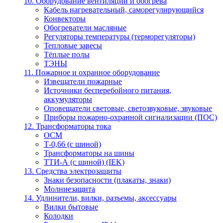
10. Оборудование вентиляции и обогрева
Кабель нагревательный, саморегулирующийся
Конвекторы
Обогреватели масляные
Регуляторы температуры (терморегуляторы)
Тепловые завесы
Тёплые полы
ТЭНЫ
11. Пожарное и охранное оборудование
Извещатели пожарные
Источники бесперебойного питания,
аккумуляторы
Оповещатели световые, светозвуковые, звуковые
Приборы пожарно-охранной сигнализации (ПОС)
12. Трансформаторы тока
ОСМ
Т-0,66 (с шиной)
Трансформаторы на шины
ТТИ-А (с шиной) (IEK)
13. Средства электрозащиты
Знаки безопасности (плакаты, знаки)
Молниезащита
14. Удлинители, вилки, разъемы, аксессуары
Вилки бытовые
Колодки