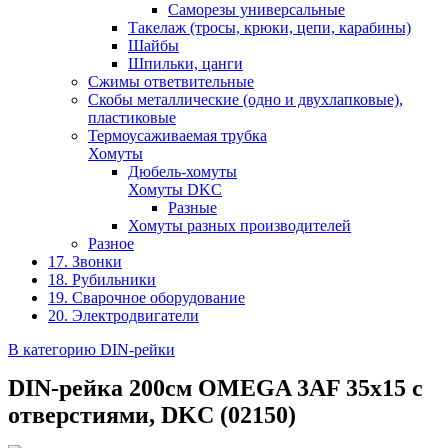
Саморезы универсальные
Такелаж (тросы, крюки, цепи, карабины)
Шайбы
Шпильки, цанги
Сжимы ответвительные
Скобы металлические (одно и двухлапковые),
пластиковые
Термоусаживаемая трубка
Хомуты
Дюбель-хомуты
Хомуты DKC
Разные
Хомуты разных производителей
Разное
17. Звонки
18. Рубильники
19. Сварочное оборудование
20. Электродвигатели
В категорию DIN-рейки
DIN-рейка 200см OMEGA 3AF 35х15 c
отверстиями, DKC (02150)