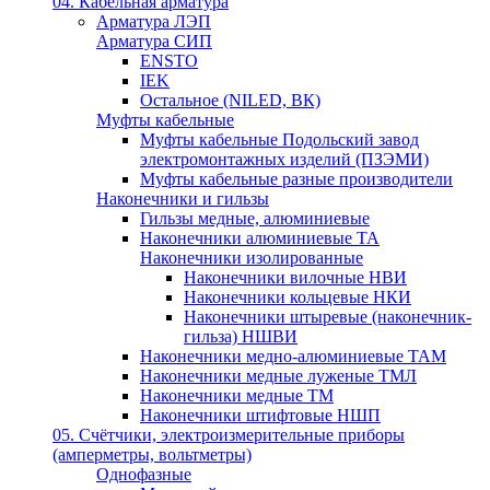
04. Кабельная арматура
Арматура ЛЭП
Арматура СИП
ENSTO
IEK
Остальное (NILED, ВК)
Муфты кабельные
Муфты кабельные Подольский завод
электромонтажных изделий (ПЗЭМИ)
Муфты кабельные разные производители
Наконечники и гильзы
Гильзы медные, алюминиевые
Наконечники алюминиевые ТА
Наконечники изолированные
Наконечники вилочные НВИ
Наконечники кольцевые НКИ
Наконечники штыревые (наконечник-
гильза) НШВИ
Наконечники медно-алюминиевые ТАМ
Наконечники медные луженые ТМЛ
Наконечники медные ТМ
Наконечники штифтовые НШП
05. Счётчики, электроизмерительные приборы
(амперметры, вольтметры)
Однофазные