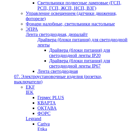
Светильники подвесные ламповые (ГСП,
РСП, ГСП, ЖСП, НСП, ВЗГ)
Управление освещением (датчики движения,
фотореле)
Фонари налобные, светильники настольные
ЭПРА
Лента светодиодная, дюралайт
Драйвера (блоки питания) для светодиодной
ленты
Драйвера (блоки питания) для
светодиодной ленты IP20
Драйвера (блоки питания) для
светодиодной ленты IP67
Лента светодиодная
07. Электроустановочные изделия (розетки,
выключатели)
EKF
IEK
Гермес PLUS
КВАРТА
ОКТАВА
ФОРС
Legrand
Cariva
Etika