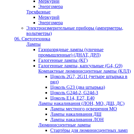
Меркурий
Энергомера
Трехфазные
Меркурий
Энергомера
Электроизмерительные приборы (амперметры,
вольтметры)
06. Светотехника
Лампы
Газоразрядные лампы (уличные
промышленные) (ДНАТ, ДРЛ)
Галогенные лампы (КГ)
Галогенные лампы, капсульные (G4, G9)
Компактные люминисцентные лампы (КЛЛ)
Цоколь 2G7, 2G11 (четыре штырька в
ряд)
Цоколь G23 (два штырька)
Цоколь G24d-2, G24d-3
Цоколь Е14, Е27, Е40
Лампы накаливания (ЛОН, МО, ДШ, ДС)
Лампы местного освещения МО
Лампы накаливания ДШ
Лампы накаливания ЛОН
Люминисцентные лампы
Стартёры для люминисцентных ламп