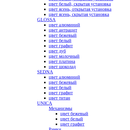
цвет белый, скрытая установка
цвет ясень, открытая установка
цвет ясень, скрытая установка
GLOSSA
цвет алюминий
цвет антрацит
цвет бежевый
цвет белый
цвет графит
цвет дуб
цвет молочный
цвет платина
цвет шоколад
SEDNA
цвет алюминий
цвет бежевый
цвет белый
цвет графит
цвет титан
UNICA
Механизмы
цвет бежевый
цвет белый
цвет графит
Рамки