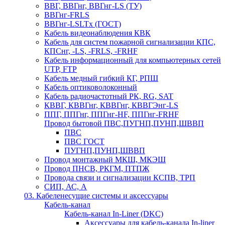
ВВГ, ВВГнг, ВВГнг-LS (ТУ)
ВВГнг-FRLS
ВВГнг-LSLTx (ГОСТ)
Кабель видеонаблюдения КВК
Кабель для систем пожарной сигнализации КПС,
КПСнг, -LS, -FRLS, -FRHF
Кабель информационный для компьютерных сетей
UTP, FTP
Кабель медный гибкий КГ, РПШ
Кабель оптиковолоконный
Кабель радиочастотный РК, RG, SAT
КВВГ, КВВГнг, КВВГнг, КВВГЭнг-LS
ППГ, ППГнг, ППГнг-HF, ППГнг-FRHF
Провод бытовой ПВС,ПУГНП,ПУНП,ШВВП
ПВС
ПВС ГОСТ
ПУГНП,ПУНП,ШВВП
Провод монтажный МКШ, МКЭШ
Провод ПНСВ, РКГМ, ПТПЖ
Провода связи и сигнализации КСПВ, ТРП
СИП, АС, А
03. Кабеленесущие системы и аксессуары
Кабель-канал
Кабель-канал In-Liner (DKC)
Аксессуары для кабель-канала In-liner