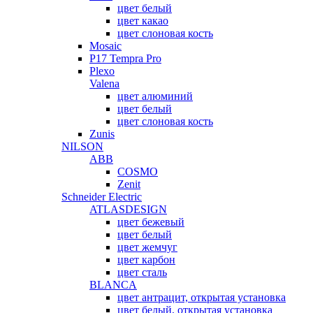
цвет белый
цвет какао
цвет слоновая кость
Mosaic
P17 Tempra Pro
Plexo
Valena
цвет алюминий
цвет белый
цвет слоновая кость
Zunis
NILSON
ABB
COSMO
Zenit
Schneider Electric
ATLASDESIGN
цвет бежевый
цвет белый
цвет жемчуг
цвет карбон
цвет сталь
BLANCA
цвет антрацит, открытая установка
цвет белый, открытая установка