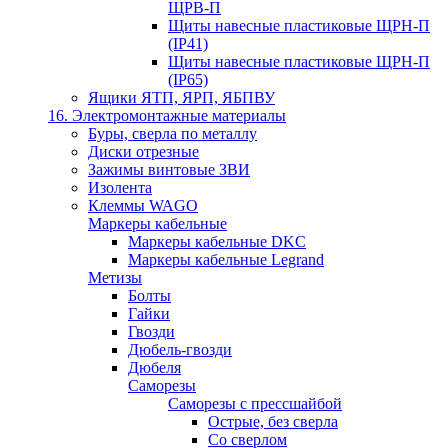
ЩРВ-П
Щиты навесные пластиковые ЩРН-П
(IP41)
Щиты навесные пластиковые ЩРН-П
(IP65)
Ящики ЯТП, ЯРП, ЯБПВУ
16. Электромонтажные материалы
Буры, сверла по металлу
Диски отрезные
Зажимы винтовые ЗВИ
Изолента
Клеммы WAGO
Маркеры кабельные
Маркеры кабельные DKC
Маркеры кабельные Legrand
Метизы
Болты
Гайки
Гвозди
Дюбель-гвозди
Дюбеля
Саморезы
Саморезы с прессшайбой
Острые, без сверла
Со сверлом