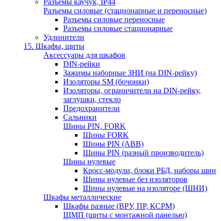
Разъемы каучук, IP44
Разъемы силовые (стационарные и переносные)
Разъемы силовые переносные
Разъемы силовые стационарные
Удлинители
15. Шкафы, щиты
Аксессуары для шкафов
DIN-рейки
Зажимы наборные ЗНИ (на DIN-рейку)
Изоляторы SM (бочонки)
Изоляторы, ограничители на DIN-рейку,
заглушки, стекло
Предохранители
Сальники
Шины PIN, FORK
Шины FORK
Шины PIN (АВВ)
Шины PIN (разный производитель)
Шины нулевые
Кросс-модули, блоки РБД, наборы шин
Шины нулевые без изоляторов
Шины нулевые на изоляторе (ШНИ)
Шкафы металлические
Шкафы разные (ВРУ, ПР, КСРМ)
ЩМП (щиты с монтажной панелью)