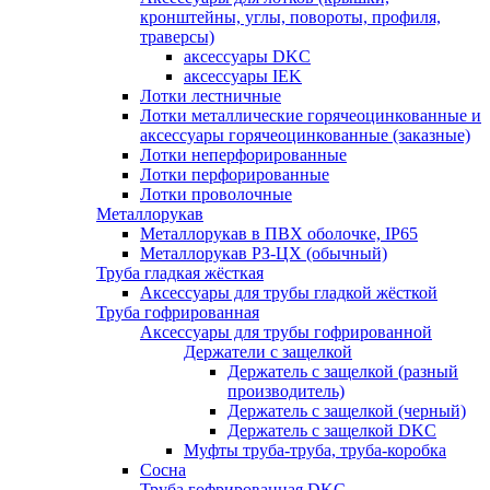
кронштейны, углы, повороты, профиля,
траверсы)
аксессуары DKC
аксессуары IEK
Лотки лестничные
Лотки металлические горячеоцинкованные и
аксессуары горячеоцинкованные (заказные)
Лотки неперфорированные
Лотки перфорированные
Лотки проволочные
Металлорукав
Металлорукав в ПВХ оболочке, IP65
Металлорукав РЗ-ЦХ (обычный)
Труба гладкая жёсткая
Аксессуары для трубы гладкой жёсткой
Труба гофрированная
Аксессуары для трубы гофрированной
Держатели с защелкой
Держатель с защелкой (разный
производитель)
Держатель с защелкой (черный)
Держатель с защелкой DKC
Муфты труба-труба, труба-коробка
Сосна
Труба гофрированная DKC