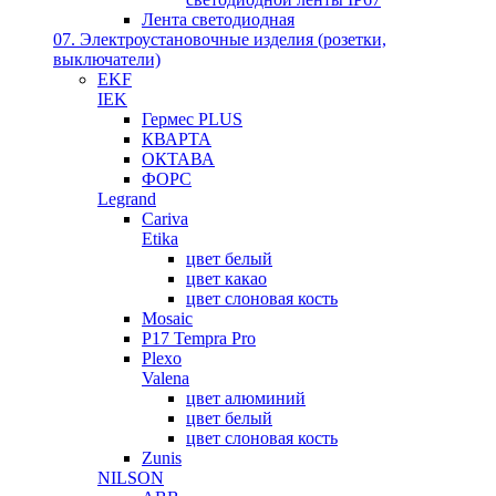
Лента светодиодная
07. Электроустановочные изделия (розетки,
выключатели)
EKF
IEK
Гермес PLUS
КВАРТА
ОКТАВА
ФОРС
Legrand
Cariva
Etika
цвет белый
цвет какао
цвет слоновая кость
Mosaic
P17 Tempra Pro
Plexo
Valena
цвет алюминий
цвет белый
цвет слоновая кость
Zunis
NILSON