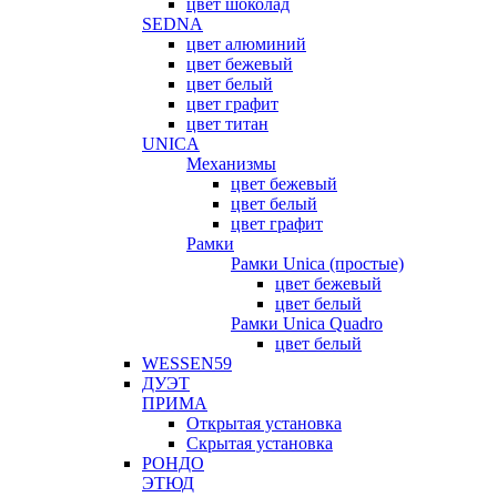
цвет шоколад
SEDNA
цвет алюминий
цвет бежевый
цвет белый
цвет графит
цвет титан
UNICA
Механизмы
цвет бежевый
цвет белый
цвет графит
Рамки
Рамки Unica (простые)
цвет бежевый
цвет белый
Рамки Unica Quadro
цвет белый
WESSEN59
ДУЭТ
ПРИМА
Открытая установка
Скрытая установка
РОНДО
ЭТЮД