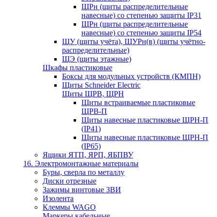
ЩРн (щиты распределительные
навесные) со степенью защиты IP31
ЩРн (щиты распределительные
навесные) со степенью защиты IP54
ЩУ (щиты учёта), ЩУРн(в) (щиты учётно-
распределительные)
ЩЭ (щиты этажные)
Шкафы пластиковые
Боксы для модульных устройств (КМПН)
Щиты Schneider Electric
Щиты ЩРВ, ЩРН
Щиты встраиваемые пластиковые
ЩРВ-П
Щиты навесные пластиковые ЩРН-П
(IP41)
Щиты навесные пластиковые ЩРН-П
(IP65)
Ящики ЯТП, ЯРП, ЯБПВУ
16. Электромонтажные материалы
Буры, сверла по металлу
Диски отрезные
Зажимы винтовые ЗВИ
Изолента
Клеммы WAGO
Маркеры кабельные