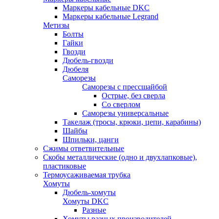
Маркеры кабельные DKC
Маркеры кабельные Legrand
Метизы
Болты
Гайки
Гвозди
Дюбель-гвозди
Дюбеля
Саморезы
Саморезы с прессшайбой
Острые, без сверла
Со сверлом
Саморезы универсальные
Такелаж (тросы, крюки, цепи, карабины)
Шайбы
Шпильки, цанги
Сжимы ответвительные
Скобы металлические (одно и двухлапковые),
пластиковые
Термоусаживаемая трубка
Хомуты
Дюбель-хомуты
Хомуты DKC
Разные
Хомуты разных производителей