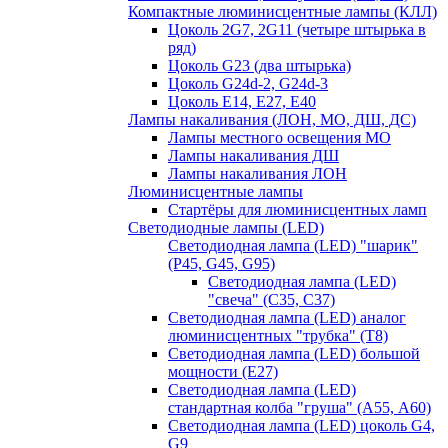
Компактные люминисцентные лампы (КЛЛ)
Цоколь 2G7, 2G11 (четыре штырька в
ряд)
Цоколь G23 (два штырька)
Цоколь G24d-2, G24d-3
Цоколь Е14, Е27, Е40
Лампы накаливания (ЛОН, МО, ДШ, ДС)
Лампы местного освещения МО
Лампы накаливания ДШ
Лампы накаливания ЛОН
Люминисцентные лампы
Стартёры для люминисцентных ламп
Светодиодные лампы (LED)
Светодиодная лампа (LED) "шарик"
(P45, G45, G95)
Светодиодная лампа (LED)
"свеча" (С35, С37)
Светодиодная лампа (LED) аналог
люминисцентных "трубка" (T8)
Светодиодная лампа (LED) большой
мощности (Е27)
Светодиодная лампа (LED)
стандартная колба "груша" (А55, А60)
Светодиодная лампа (LED) цоколь G4,
G9