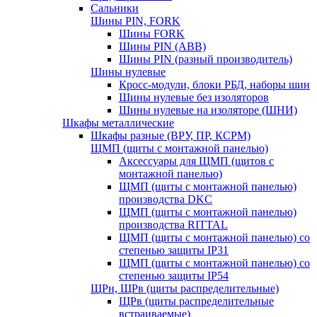
Сальники
Шины PIN, FORK
Шины FORK
Шины PIN (АВВ)
Шины PIN (разный производитель)
Шины нулевые
Кросс-модули, блоки РБД, наборы шин
Шины нулевые без изоляторов
Шины нулевые на изоляторе (ШНИ)
Шкафы металлические
Шкафы разные (ВРУ, ПР, КСРМ)
ЩМП (щиты с монтажной панелью)
Аксессуары для ЩМП (щитов с
монтажной панелью)
ЩМП (щиты с монтажной панелью)
производства DKC
ЩМП (щиты с монтажной панелью)
производства RITTAL
ЩМП (щиты с монтажной панелью) со
степенью защиты IP31
ЩМП (щиты с монтажной панелью) со
степенью защиты IP54
ЩРн, ЩРв (щиты распределительные)
ЩРв (щиты распределительные
встраиваемые)