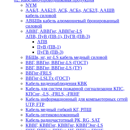
NYM
ААБЛ, ААБ2Л, АСБ, АСБл, АСБ2Л, ААШВ
кабель силовой
АВБШв кабель алюминиевый бронированный
силовой
АВВГ, АВВГнг, АВВГнг-LS
АПВ, ПуВ (ПВ-1), ПуГВ (ПВ-3)
АПВ
ПуВ (ПВ-1)
ПуГВ (ПВ-3)
ВБШв, нг, нг-LS кабель медный силовой
ВВГ, ВВГнг, ВВГнг-LS (ГОСТ)
ВВГ, ВВГнг, ВВГнг-LS (ТУ)
ВВГнг-FRLS
ВВГнг-LSLTx (ГОСТ)
Кабель видеонаблюдения КВК
Кабель для систем пожарной сигнализации КПС,
КПСнг, -LS, -FRLS, -FRHF
Кабель информационный для компьютерных сетей
UTP, FTP
Кабель медный гибкий КГ, РПШ
Кабель оптиковолоконный
Кабель радиочастотный РК, RG, SAT
КВВГ, КВВГнг, КВВГнг, КВВГЭнг-LS