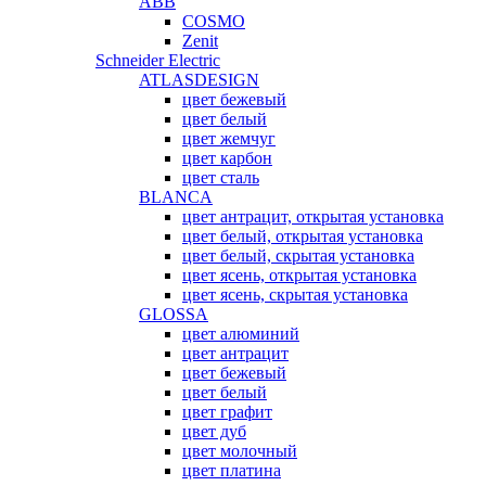
ABB
COSMO
Zenit
Schneider Electric
ATLASDESIGN
цвет бежевый
цвет белый
цвет жемчуг
цвет карбон
цвет сталь
BLANCA
цвет антрацит, открытая установка
цвет белый, открытая установка
цвет белый, скрытая установка
цвет ясень, открытая установка
цвет ясень, скрытая установка
GLOSSA
цвет алюминий
цвет антрацит
цвет бежевый
цвет белый
цвет графит
цвет дуб
цвет молочный
цвет платина