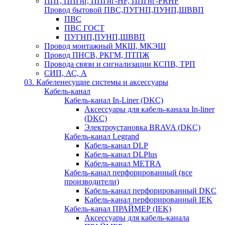
ППГ, ППГнг, ППГнг-HF, ППГнг-FRHF
Провод бытовой ПВС,ПУГНП,ПУНП,ШВВП
ПВС
ПВС ГОСТ
ПУГНП,ПУНП,ШВВП
Провод монтажный МКШ, МКЭШ
Провод ПНСВ, РКГМ, ПТПЖ
Провода связи и сигнализации КСПВ, ТРП
СИП, АС, А
03. Кабеленесущие системы и аксессуары
Кабель-канал
Кабель-канал In-Liner (DKC)
Аксессуары для кабель-канала In-liner
(DKC)
Электроустановка BRAVA (DKC)
Кабель-канал Legrand
Кабель-канал DLP
Кабель-канал DLPlus
Кабель-канал METRA
Кабель-канал перфорированный (все
производители)
Кабель-канал перфорированный DKC
Кабель-канал перфорированный IEK
Кабель-канал ПРАЙМЕР (IEK)
Аксессуары для кабель-канала