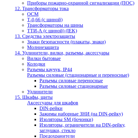
Приборы пожарно-охранной сигнализации (ПОС)
12. Трансформаторы тока
ОСМ
Т-0,66 (с шиной)
Трансформаторы на шины
ТТИ-А (с шиной) (IEK)
13. Средства электрозащиты
Знаки безопасности (плакаты, знаки)
Молниезащита
14. Удлинители, вилки, разъемы, аксессуары
Вилки бытовые
Колодки
Разъемы каучук, IP44
Разъемы силовые (стационарные и переносные)
Разъемы силовые переносные
Разъемы силовые стационарные
Удлинители
15. Шкафы, щиты
Аксессуары для шкафов
DIN-рейки
Зажимы наборные ЗНИ (на DIN-рейку)
Изоляторы SM (бочонки)
Изоляторы, ограничители на DIN-рейку,
заглушки, стекло
Предохранители