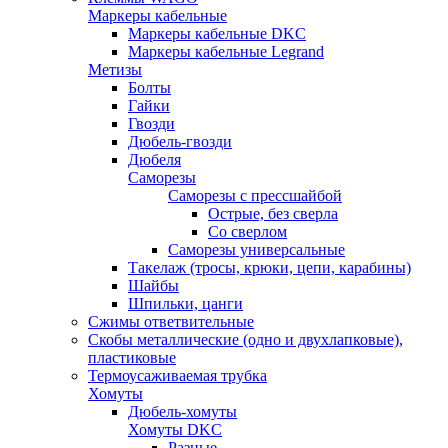
Маркеры кабельные
Маркеры кабельные DKC
Маркеры кабельные Legrand
Метизы
Болты
Гайки
Гвозди
Дюбель-гвозди
Дюбеля
Саморезы
Саморезы с прессшайбой
Острые, без сверла
Со сверлом
Саморезы универсальные
Такелаж (тросы, крюки, цепи, карабины)
Шайбы
Шпильки, цанги
Сжимы ответвительные
Скобы металлические (одно и двухлапковые),
пластиковые
Термоусаживаемая трубка
Хомуты
Дюбель-хомуты
Хомуты DKC
Разные