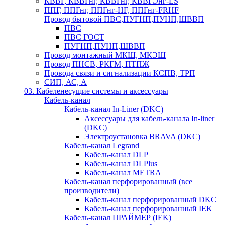
КВВГ, КВВГнг, КВВГнг, КВВГЭнг-LS
ППГ, ППГнг, ППГнг-HF, ППГнг-FRHF
Провод бытовой ПВС,ПУГНП,ПУНП,ШВВП
ПВС
ПВС ГОСТ
ПУГНП,ПУНП,ШВВП
Провод монтажный МКШ, МКЭШ
Провод ПНСВ, РКГМ, ПТПЖ
Провода связи и сигнализации КСПВ, ТРП
СИП, АС, А
03. Кабеленесущие системы и аксессуары
Кабель-канал
Кабель-канал In-Liner (DKC)
Аксессуары для кабель-канала In-liner
(DKC)
Электроустановка BRAVA (DKC)
Кабель-канал Legrand
Кабель-канал DLP
Кабель-канал DLPlus
Кабель-канал METRA
Кабель-канал перфорированный (все
производители)
Кабель-канал перфорированный DKC
Кабель-канал перфорированный IEK
Кабель-канал ПРАЙМЕР (IEK)