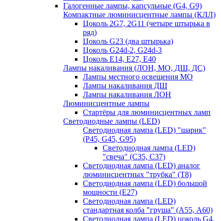
Галогенные лампы, капсульные (G4, G9)
Компактные люминисцентные лампы (КЛЛ)
Цоколь 2G7, 2G11 (четыре штырька в
ряд)
Цоколь G23 (два штырька)
Цоколь G24d-2, G24d-3
Цоколь Е14, Е27, Е40
Лампы накаливания (ЛОН, МО, ДШ, ДС)
Лампы местного освещения МО
Лампы накаливания ДШ
Лампы накаливания ЛОН
Люминисцентные лампы
Стартёры для люминисцентных ламп
Светодиодные лампы (LED)
Светодиодная лампа (LED) "шарик"
(P45, G45, G95)
Светодиодная лампа (LED)
"свеча" (С35, С37)
Светодиодная лампа (LED) аналог
люминисцентных "трубка" (T8)
Светодиодная лампа (LED) большой
мощности (Е27)
Светодиодная лампа (LED)
стандартная колба "груша" (А55, А60)
Светодиодная лампа (LED) цоколь G4,