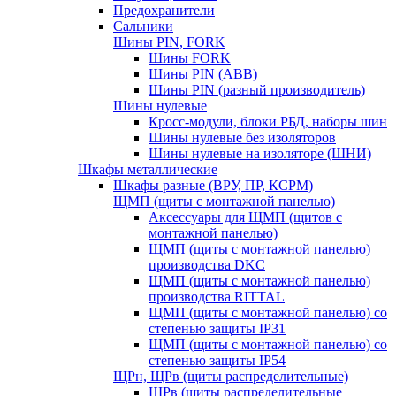
Предохранители
Сальники
Шины PIN, FORK
Шины FORK
Шины PIN (АВВ)
Шины PIN (разный производитель)
Шины нулевые
Кросс-модули, блоки РБД, наборы шин
Шины нулевые без изоляторов
Шины нулевые на изоляторе (ШНИ)
Шкафы металлические
Шкафы разные (ВРУ, ПР, КСРМ)
ЩМП (щиты с монтажной панелью)
Аксессуары для ЩМП (щитов с
монтажной панелью)
ЩМП (щиты с монтажной панелью)
производства DKC
ЩМП (щиты с монтажной панелью)
производства RITTAL
ЩМП (щиты с монтажной панелью) со
степенью защиты IP31
ЩМП (щиты с монтажной панелью) со
степенью защиты IP54
ЩРн, ЩРв (щиты распределительные)
ЩРв (щиты распределительные