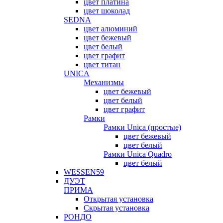
цвет платина
цвет шоколад
SEDNA
цвет алюминий
цвет бежевый
цвет белый
цвет графит
цвет титан
UNICA
Механизмы
цвет бежевый
цвет белый
цвет графит
Рамки
Рамки Unica (простые)
цвет бежевый
цвет белый
Рамки Unica Quadro
цвет белый
WESSEN59
ДУЭТ
ПРИМА
Открытая установка
Скрытая установка
РОНДО