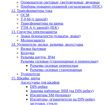
Оповещатели световые, светозвуковые, звуковые
Приборы пожарно-охранной сигнализации (ПОС)
12. Трансформаторы тока
ОСМ
Т-0,66 (с шиной)
Трансформаторы на шины
ТТИ-А (с шиной) (IEK)
13. Средства электрозащиты
Знаки безопасности (плакаты, знаки)
Молниезащита
14. Удлинители, вилки, разъемы, аксессуары
Вилки бытовые
Колодки
Разъемы каучук, IP44
Разъемы силовые (стационарные и переносные)
Разъемы силовые переносные
Разъемы силовые стационарные
Удлинители
15. Шкафы, щиты
Аксессуары для шкафов
DIN-рейки
Зажимы наборные ЗНИ (на DIN-рейку)
Изоляторы SM (бочонки)
Изоляторы, ограничители на DIN-рейку,
заглушки, стекло