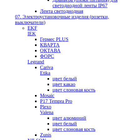
светодиодной ленты IP67
Лента светодиодная
07. Электроустановочные изделия (розетки,
выключатели)
EKF
IEK
Гермес PLUS
КВАРТА
ОКТАВА
ФОРС
Legrand
Cariva
Etika
цвет белый
цвет какао
цвет слоновая кость
Mosaic
P17 Tempra Pro
Plexo
Valena
цвет алюминий
цвет белый
цвет слоновая кость
Zunis