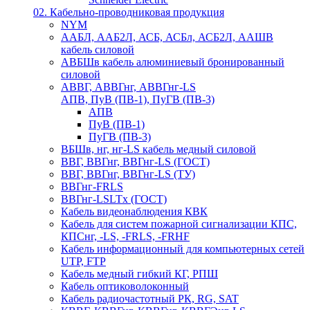
02. Кабельно-проводниковая продукция
NYM
ААБЛ, ААБ2Л, АСБ, АСБл, АСБ2Л, ААШВ
кабель силовой
АВБШв кабель алюминиевый бронированный
силовой
АВВГ, АВВГнг, АВВГнг-LS
АПВ, ПуВ (ПВ-1), ПуГВ (ПВ-3)
АПВ
ПуВ (ПВ-1)
ПуГВ (ПВ-3)
ВБШв, нг, нг-LS кабель медный силовой
ВВГ, ВВГнг, ВВГнг-LS (ГОСТ)
ВВГ, ВВГнг, ВВГнг-LS (ТУ)
ВВГнг-FRLS
ВВГнг-LSLTx (ГОСТ)
Кабель видеонаблюдения КВК
Кабель для систем пожарной сигнализации КПС,
КПСнг, -LS, -FRLS, -FRHF
Кабель информационный для компьютерных сетей
UTP, FTP
Кабель медный гибкий КГ, РПШ
Кабель оптиковолоконный
Кабель радиочастотный РК, RG, SAT