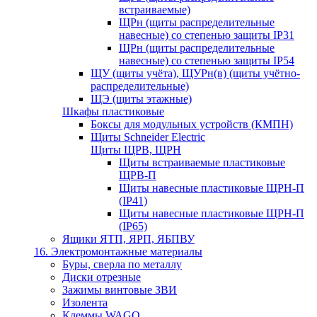
встраиваемые)
ЩРн (щиты распределительные
навесные) со степенью защиты IP31
ЩРн (щиты распределительные
навесные) со степенью защиты IP54
ЩУ (щиты учёта), ЩУРн(в) (щиты учётно-
распределительные)
ЩЭ (щиты этажные)
Шкафы пластиковые
Боксы для модульных устройств (КМПН)
Щиты Schneider Electric
Щиты ЩРВ, ЩРН
Щиты встраиваемые пластиковые
ЩРВ-П
Щиты навесные пластиковые ЩРН-П
(IP41)
Щиты навесные пластиковые ЩРН-П
(IP65)
Ящики ЯТП, ЯРП, ЯБПВУ
16. Электромонтажные материалы
Буры, сверла по металлу
Диски отрезные
Зажимы винтовые ЗВИ
Изолента
Клеммы WAGO