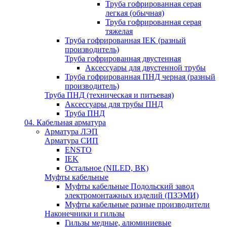
Труба гофрированная серая
легкая (обычная)
Труба гофрированная серая
тяжелая
Труба гофрированная IEK (разный
производитель)
Труба гофрированная двустенная
Аксессуары для двустенной трубы
Труба гофрированная ПНД черная (разный
производитель)
Труба ПНД (техническая и питьевая)
Аксессуары для трубы ПНД
Труба ПНД
04. Кабельная арматура
Арматура ЛЭП
Арматура СИП
ENSTO
IEK
Остальное (NILED, ВК)
Муфты кабельные
Муфты кабельные Подольский завод
электромонтажных изделий (ПЗЭМИ)
Муфты кабельные разные производители
Наконечники и гильзы
Гильзы медные, алюминиевые