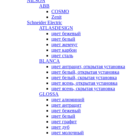
NILSON
ABB
COSMO
Zenit
Schneider Electric
ATLASDESIGN
цвет бежевый
цвет белый
цвет жемчуг
цвет карбон
цвет сталь
BLANCA
цвет антрацит, открытая установка
цвет белый, открытая установка
цвет белый, скрытая установка
цвет ясень, открытая установка
цвет ясень, скрытая установка
GLOSSA
цвет алюминий
цвет антрацит
цвет бежевый
цвет белый
цвет графит
цвет дуб
цвет молочный