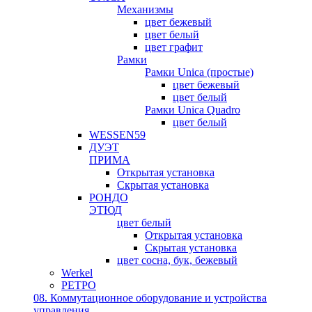
Механизмы
цвет бежевый
цвет белый
цвет графит
Рамки
Рамки Unica (простые)
цвет бежевый
цвет белый
Рамки Unica Quadro
цвет белый
WESSEN59
ДУЭТ
ПРИМА
Открытая установка
Скрытая установка
РОНДО
ЭТЮД
цвет белый
Открытая установка
Скрытая установка
цвет сосна, бук, бежевый
Werkel
РЕТРО
08. Коммутационное оборудование и устройства
управления