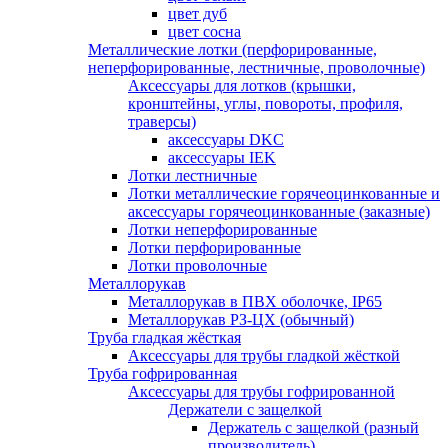
цвет дуб
цвет сосна
Металлические лотки (перфорированные,
неперфорированные, лестничные, проволочные)
Аксессуары для лотков (крышки,
кронштейны, углы, повороты, профиля,
траверсы)
аксессуары DKC
аксессуары IEK
Лотки лестничные
Лотки металлические горячеоцинкованные и
аксессуары горячеоцинкованные (заказные)
Лотки неперфорированные
Лотки перфорированные
Лотки проволочные
Металлорукав
Металлорукав в ПВХ оболочке, IP65
Металлорукав РЗ-ЦХ (обычный)
Труба гладкая жёсткая
Аксессуары для трубы гладкой жёсткой
Труба гофрированная
Аксессуары для трубы гофрированной
Держатели с защелкой
Держатель с защелкой (разный
производитель)