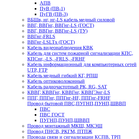
АПВ
ПуВ (ПВ-1)
ПуГВ (ПВ-3)
ВБШв, нг, нг-LS кабель медный силовой
ВВГ, ВВГнг, ВВГнг-LS (ГОСТ)
ВВГ, ВВГнг, ВВГнг-LS (ТУ)
ВВГнг-FRLS
ВВГнг-LSLTx (ГОСТ)
Кабель видеонаблюдения КВК
Кабель для систем пожарной сигнализации КПС,
КПСнг, -LS, -FRLS, -FRHF
Кабель информационный для компьютерных сетей
UTP, FTP
Кабель медный гибкий КГ, РПШ
Кабель оптиковолоконный
Кабель радиочастотный РК, RG, SAT
КВВГ, КВВГнг, КВВГнг, КВВГЭнг-LS
ППГ, ППГнг, ППГнг-HF, ППГнг-FRHF
Провод бытовой ПВС,ПУГНП,ПУНП,ШВВП
ПВС
ПВС ГОСТ
ПУГНП,ПУНП,ШВВП
Провод монтажный МКШ, МКЭШ
Провод ПНСВ, РКГМ, ПТПЖ
Провода связи и сигнализации КСПВ, ТРП