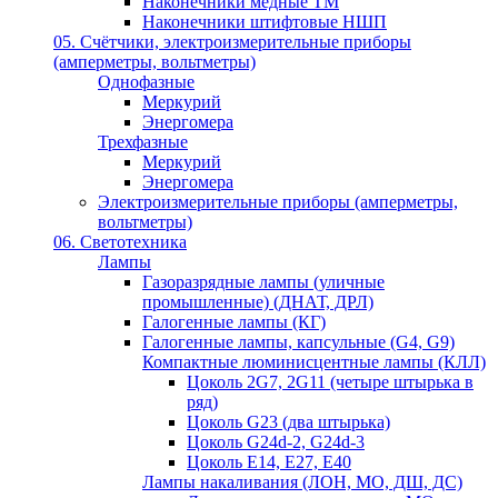
Наконечники медные ТМ
Наконечники штифтовые НШП
05. Счётчики, электроизмерительные приборы
(амперметры, вольтметры)
Однофазные
Меркурий
Энергомера
Трехфазные
Меркурий
Энергомера
Электроизмерительные приборы (амперметры,
вольтметры)
06. Светотехника
Лампы
Газоразрядные лампы (уличные
промышленные) (ДНАТ, ДРЛ)
Галогенные лампы (КГ)
Галогенные лампы, капсульные (G4, G9)
Компактные люминисцентные лампы (КЛЛ)
Цоколь 2G7, 2G11 (четыре штырька в
ряд)
Цоколь G23 (два штырька)
Цоколь G24d-2, G24d-3
Цоколь Е14, Е27, Е40
Лампы накаливания (ЛОН, МО, ДШ, ДС)