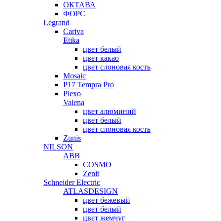
ОКТАВА
ФОРС
Legrand
Cariva
Etika
цвет белый
цвет какао
цвет слоновая кость
Mosaic
P17 Tempra Pro
Plexo
Valena
цвет алюминий
цвет белый
цвет слоновая кость
Zunis
NILSON
ABB
COSMO
Zenit
Schneider Electric
ATLASDESIGN
цвет бежевый
цвет белый
цвет жемчуг