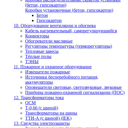
(бетон, гипсокартон)
Коробки установочные (бетон, гипсокартон)
Бетон
Гипсокартон
10. Оборудование вентиляции и обогрева
Кабель нагревательный, саморегулирующийся
Конвекторы
Обогреватели масляные
Регуляторы температуры (терморегуляторы)
Тепловые завесы
Тёплые полы
ТЭНЫ
11. Пожарное и охранное оборудование
Извещатели пожарные
Источники бесперебойного питания,
аккумуляторы
Оповещатели световые, светозвуковые, звуковые
Приборы пожарно-охранной сигнализации (ПОС)
12. Трансформаторы тока
ОСМ
Т-0,66 (с шиной)
Трансформаторы на шины
ТТИ-А (с шиной) (IEK)
13. Средства электрозащиты