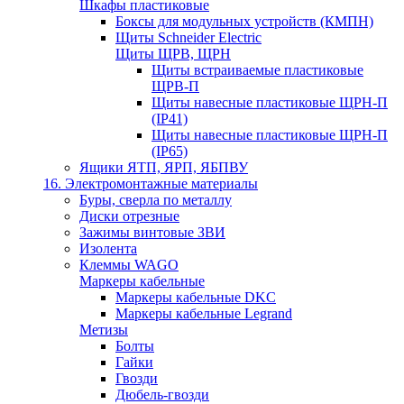
Шкафы пластиковые
Боксы для модульных устройств (КМПН)
Щиты Schneider Electric
Щиты ЩРВ, ЩРН
Щиты встраиваемые пластиковые
ЩРВ-П
Щиты навесные пластиковые ЩРН-П
(IP41)
Щиты навесные пластиковые ЩРН-П
(IP65)
Ящики ЯТП, ЯРП, ЯБПВУ
16. Электромонтажные материалы
Буры, сверла по металлу
Диски отрезные
Зажимы винтовые ЗВИ
Изолента
Клеммы WAGO
Маркеры кабельные
Маркеры кабельные DKC
Маркеры кабельные Legrand
Метизы
Болты
Гайки
Гвозди
Дюбель-гвозди