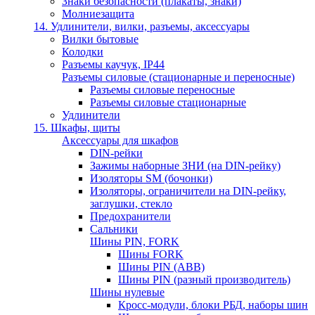
Знаки безопасности (плакаты, знаки)
Молниезащита
14. Удлинители, вилки, разъемы, аксессуары
Вилки бытовые
Колодки
Разъемы каучук, IP44
Разъемы силовые (стационарные и переносные)
Разъемы силовые переносные
Разъемы силовые стационарные
Удлинители
15. Шкафы, щиты
Аксессуары для шкафов
DIN-рейки
Зажимы наборные ЗНИ (на DIN-рейку)
Изоляторы SM (бочонки)
Изоляторы, ограничители на DIN-рейку,
заглушки, стекло
Предохранители
Сальники
Шины PIN, FORK
Шины FORK
Шины PIN (АВВ)
Шины PIN (разный производитель)
Шины нулевые
Кросс-модули, блоки РБД, наборы шин