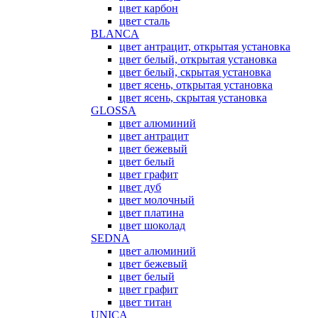
цвет карбон
цвет сталь
BLANCA
цвет антрацит, открытая установка
цвет белый, открытая установка
цвет белый, скрытая установка
цвет ясень, открытая установка
цвет ясень, скрытая установка
GLOSSA
цвет алюминий
цвет антрацит
цвет бежевый
цвет белый
цвет графит
цвет дуб
цвет молочный
цвет платина
цвет шоколад
SEDNA
цвет алюминий
цвет бежевый
цвет белый
цвет графит
цвет титан
UNICA