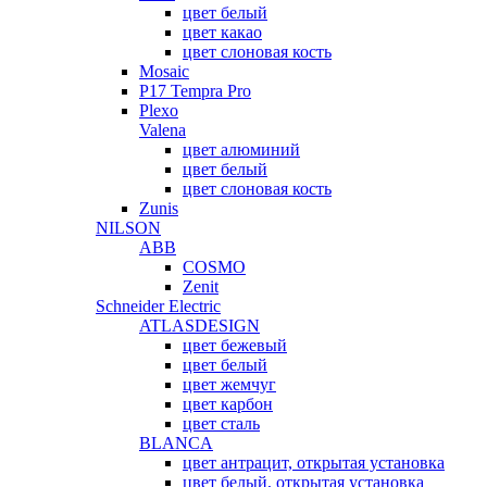
цвет белый
цвет какао
цвет слоновая кость
Mosaic
P17 Tempra Pro
Plexo
Valena
цвет алюминий
цвет белый
цвет слоновая кость
Zunis
NILSON
ABB
COSMO
Zenit
Schneider Electric
ATLASDESIGN
цвет бежевый
цвет белый
цвет жемчуг
цвет карбон
цвет сталь
BLANCA
цвет антрацит, открытая установка
цвет белый, открытая установка