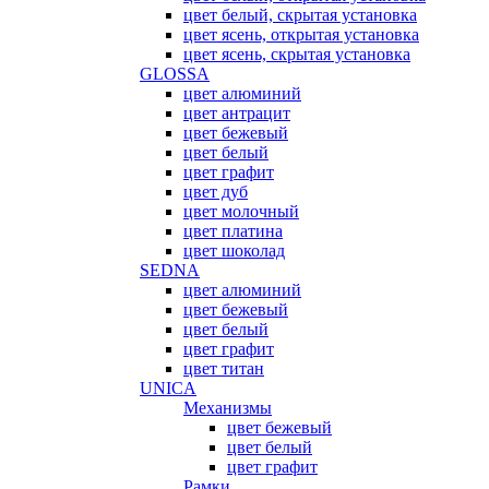
цвет белый, скрытая установка
цвет ясень, открытая установка
цвет ясень, скрытая установка
GLOSSA
цвет алюминий
цвет антрацит
цвет бежевый
цвет белый
цвет графит
цвет дуб
цвет молочный
цвет платина
цвет шоколад
SEDNA
цвет алюминий
цвет бежевый
цвет белый
цвет графит
цвет титан
UNICA
Механизмы
цвет бежевый
цвет белый
цвет графит
Рамки