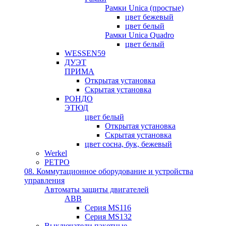
Рамки Unica (простые)
цвет бежевый
цвет белый
Рамки Unica Quadro
цвет белый
WESSEN59
ДУЭТ
ПРИМА
Открытая установка
Скрытая установка
РОНДО
ЭТЮД
цвет белый
Открытая установка
Скрытая установка
цвет сосна, бук, бежевый
Werkel
РЕТРО
08. Коммутационное оборудование и устройства
управления
Автоматы защиты двигателей
ABB
Серия MS116
Серия MS132
Выключатели пакетные