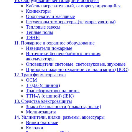
10. Оборудование вентиляции и обогрева
Кабель нагревательный, саморегулирующийся
Конвекторы
Обогреватели масляные
Регуляторы температуры (терморегуляторы)
Тепловые завесы
Тёплые полы
ТЭНЫ
11. Пожарное и охранное оборудование
Извещатели пожарные
Источники бесперебойного питания,
аккумуляторы
Оповещатели световые, светозвуковые, звуковые
Приборы пожарно-охранной сигнализации (ПОС)
12. Трансформаторы тока
ОСМ
Т-0,66 (с шиной)
Трансформаторы на шины
ТТИ-А (с шиной) (IEK)
13. Средства электрозащиты
Знаки безопасности (плакаты, знаки)
Молниезащита
14. Удлинители, вилки, разъемы, аксессуары
Вилки бытовые
Колодки