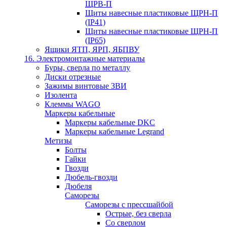
ЩРВ-П
Щиты навесные пластиковые ЩРН-П
(IP41)
Щиты навесные пластиковые ЩРН-П
(IP65)
Ящики ЯТП, ЯРП, ЯБПВУ
16. Электромонтажные материалы
Буры, сверла по металлу
Диски отрезные
Зажимы винтовые ЗВИ
Изолента
Клеммы WAGO
Маркеры кабельные
Маркеры кабельные DKC
Маркеры кабельные Legrand
Метизы
Болты
Гайки
Гвозди
Дюбель-гвозди
Дюбеля
Саморезы
Саморезы с прессшайбой
Острые, без сверла
Со сверлом