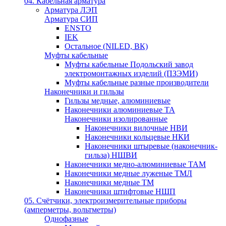
04. Кабельная арматура
Арматура ЛЭП
Арматура СИП
ENSTO
IEK
Остальное (NILED, ВК)
Муфты кабельные
Муфты кабельные Подольский завод
электромонтажных изделий (ПЗЭМИ)
Муфты кабельные разные производители
Наконечники и гильзы
Гильзы медные, алюминиевые
Наконечники алюминиевые ТА
Наконечники изолированные
Наконечники вилочные НВИ
Наконечники кольцевые НКИ
Наконечники штыревые (наконечник-
гильза) НШВИ
Наконечники медно-алюминиевые ТАМ
Наконечники медные луженые ТМЛ
Наконечники медные ТМ
Наконечники штифтовые НШП
05. Счётчики, электроизмерительные приборы
(амперметры, вольтметры)
Однофазные