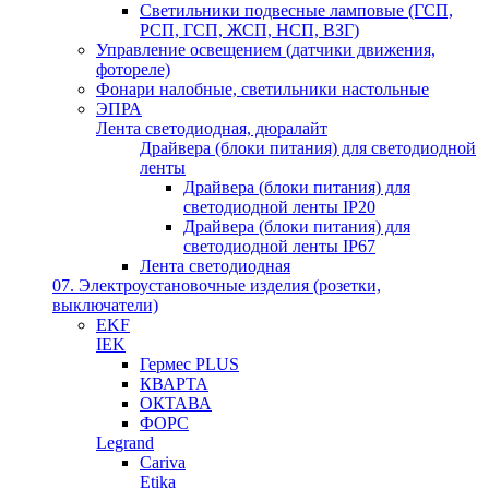
Светильники подвесные ламповые (ГСП,
РСП, ГСП, ЖСП, НСП, ВЗГ)
Управление освещением (датчики движения,
фотореле)
Фонари налобные, светильники настольные
ЭПРА
Лента светодиодная, дюралайт
Драйвера (блоки питания) для светодиодной
ленты
Драйвера (блоки питания) для
светодиодной ленты IP20
Драйвера (блоки питания) для
светодиодной ленты IP67
Лента светодиодная
07. Электроустановочные изделия (розетки,
выключатели)
EKF
IEK
Гермес PLUS
КВАРТА
ОКТАВА
ФОРС
Legrand
Cariva
Etika