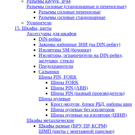
Разъемы каучук, IP44
Разъемы силовые (стационарные и переносные)
Разъемы силовые переносные
Разъемы силовые стационарные
Удлинители
15. Шкафы, щиты
Аксессуары для шкафов
DIN-рейки
Зажимы наборные ЗНИ (на DIN-рейку)
Изоляторы SM (бочонки)
Изоляторы, ограничители на DIN-рейку,
заглушки, стекло
Предохранители
Сальники
Шины PIN, FORK
Шины FORK
Шины PIN (АВВ)
Шины PIN (разный производитель)
Шины нулевые
Кросс-модули, блоки РБД, наборы шин
Шины нулевые без изоляторов
Шины нулевые на изоляторе (ШНИ)
Шкафы металлические
Шкафы разные (ВРУ, ПР, КСРМ)
ЩМП (щиты с монтажной панелью)