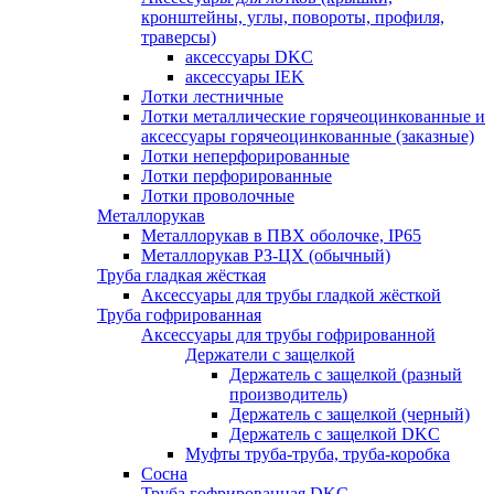
кронштейны, углы, повороты, профиля,
траверсы)
аксессуары DKC
аксессуары IEK
Лотки лестничные
Лотки металлические горячеоцинкованные и
аксессуары горячеоцинкованные (заказные)
Лотки неперфорированные
Лотки перфорированные
Лотки проволочные
Металлорукав
Металлорукав в ПВХ оболочке, IP65
Металлорукав РЗ-ЦХ (обычный)
Труба гладкая жёсткая
Аксессуары для трубы гладкой жёсткой
Труба гофрированная
Аксессуары для трубы гофрированной
Держатели с защелкой
Держатель с защелкой (разный
производитель)
Держатель с защелкой (черный)
Держатель с защелкой DKC
Муфты труба-труба, труба-коробка
Сосна
Труба гофрированная DKC