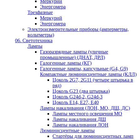
Меркурий
Энергомера
Трехфазные
Меркурий
Энергомера
Электроизмерительные приборы (амперметры,
вольтметры)
06. Светотехника
Лампы
Газоразрядные лампы (уличные
промышленные) (ДНАТ, ДРЛ)
Галогенные лампы (КГ)
Галогенные лампы, капсульные (G4, G9)
Компактные люминисцентные лампы (КЛЛ)
Цоколь 2G7, 2G11 (четыре штырька в
ряд)
Цоколь G23 (два штырька)
Цоколь G24d-2, G24d-3
Цоколь Е14, Е27, Е40
Лампы накаливания (ЛОН, МО, ДШ, ДС)
Лампы местного освещения МО
Лампы накаливания ДШ
Лампы накаливания ЛОН
Люминисцентные лампы
Стартёры для люминисцентных ламп