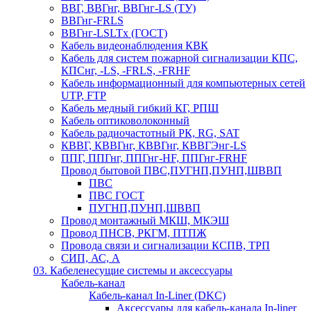
ВВГ, ВВГнг, ВВГнг-LS (ТУ)
ВВГнг-FRLS
ВВГнг-LSLTx (ГОСТ)
Кабель видеонаблюдения КВК
Кабель для систем пожарной сигнализации КПС,
КПСнг, -LS, -FRLS, -FRHF
Кабель информационный для компьютерных сетей
UTP, FTP
Кабель медный гибкий КГ, РПШ
Кабель оптиковолоконный
Кабель радиочастотный РК, RG, SAT
КВВГ, КВВГнг, КВВГнг, КВВГЭнг-LS
ППГ, ППГнг, ППГнг-HF, ППГнг-FRHF
Провод бытовой ПВС,ПУГНП,ПУНП,ШВВП
ПВС
ПВС ГОСТ
ПУГНП,ПУНП,ШВВП
Провод монтажный МКШ, МКЭШ
Провод ПНСВ, РКГМ, ПТПЖ
Провода связи и сигнализации КСПВ, ТРП
СИП, АС, А
03. Кабеленесущие системы и аксессуары
Кабель-канал
Кабель-канал In-Liner (DKC)
Аксессуары для кабель-канала In-liner