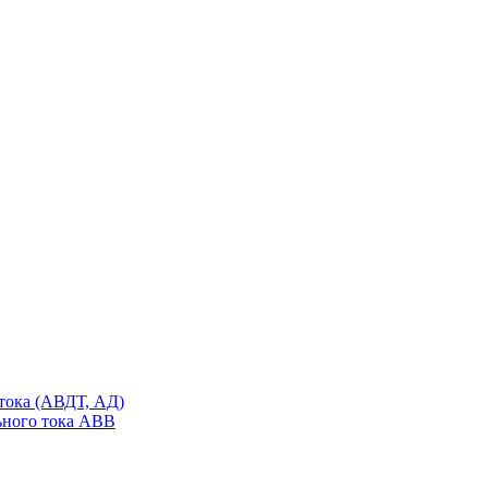
тока (АВДТ, АД)
ьного тока ABB