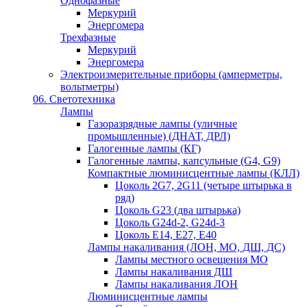
Однофазные
Меркурий
Энергомера
Трехфазные
Меркурий
Энергомера
Электроизмерительные приборы (амперметры,
вольтметры)
06. Светотехника
Лампы
Газоразрядные лампы (уличные
промышленные) (ДНАТ, ДРЛ)
Галогенные лампы (КГ)
Галогенные лампы, капсульные (G4, G9)
Компактные люминисцентные лампы (КЛЛ)
Цоколь 2G7, 2G11 (четыре штырька в
ряд)
Цоколь G23 (два штырька)
Цоколь G24d-2, G24d-3
Цоколь Е14, Е27, Е40
Лампы накаливания (ЛОН, МО, ДШ, ДС)
Лампы местного освещения МО
Лампы накаливания ДШ
Лампы накаливания ЛОН
Люминисцентные лампы