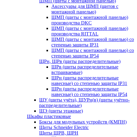
ЩМП (щиты с монтажной панелью)
Аксессуары для ЩМП (щитов с
монтажной панелью)
ЩМП (щиты с монтажной панелью)
производства DKC
ЩМП (щиты с монтажной панелью)
производства RITTAL
ЩМП (щиты с монтажной панелью) со
степенью защиты IP31
ЩМП (щиты с монтажной панелью) со
степенью защиты IP54
ЩРн, ЩРв (щиты распределительные)
ЩРв (щиты распределительные
встраиваемые)
ЩРн (щиты распределительные
навесные) со степенью защиты IP31
ЩРн (щиты распределительные
навесные) со степенью защиты IP54
ЩУ (щиты учёта), ЩУРн(в) (щиты учётно-
распределительные)
ЩЭ (щиты этажные)
Шкафы пластиковые
Боксы для модульных устройств (КМПН)
Щиты Schneider Electric
Щиты ЩРВ, ЩРН