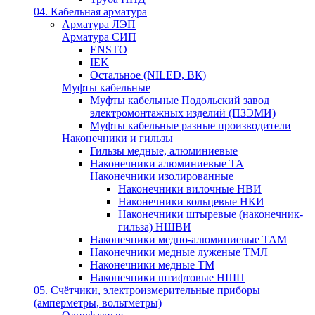
04. Кабельная арматура
Арматура ЛЭП
Арматура СИП
ENSTO
IEK
Остальное (NILED, ВК)
Муфты кабельные
Муфты кабельные Подольский завод
электромонтажных изделий (ПЗЭМИ)
Муфты кабельные разные производители
Наконечники и гильзы
Гильзы медные, алюминиевые
Наконечники алюминиевые ТА
Наконечники изолированные
Наконечники вилочные НВИ
Наконечники кольцевые НКИ
Наконечники штыревые (наконечник-
гильза) НШВИ
Наконечники медно-алюминиевые ТАМ
Наконечники медные луженые ТМЛ
Наконечники медные ТМ
Наконечники штифтовые НШП
05. Счётчики, электроизмерительные приборы
(амперметры, вольтметры)