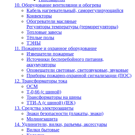
10. Оборудование вентиляции и обогрева
Кабель нагревательный, саморегулирующийся
Конвекторы
Обогреватели масляные
Регуляторы температуры (терморегуляторы)
Тепловые завесы
Тёплые полы
ТЭНЫ
11. Пожарное и охранное оборудование
Извещатели пожарные
Источники бесперебойного питания,
аккумуляторы
Оповещатели световые, светозвуковые, звуковые
Приборы пожарно-охранной сигнализации (ПОС)
12. Трансформаторы тока
ОСМ
Т-0,66 (с шиной)
Трансформаторы на шины
ТТИ-А (с шиной) (IEK)
13. Средства электрозащиты
Знаки безопасности (плакаты, знаки)
Молниезащита
14. Удлинители, вилки, разъемы, аксессуары
Вилки бытовые