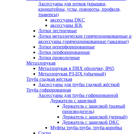
Аксессуары для лотков (крышки,
кронштейны, углы, повороты, профиля,
траверсы)
аксессуары DKC
аксессуары IEK
Лотки лестничные
Лотки металлические горячеоцинкованные и
аксессуары горячеоцинкованные (заказные)
Лотки неперфорированные
Лотки перфорированные
Лотки проволочные
Металлорукав
Металлорукав в ПВХ оболочке, IP65
Металлорукав РЗ-ЦХ (обычный)
Труба гладкая жёсткая
Аксессуары для трубы гладкой жёсткой
Труба гофрированная
Аксессуары для трубы гофрированной
Держатели с защелкой
Держатель с защелкой (разный
производитель)
Держатель с защелкой (черный)
Держатель с защелкой DKC
Муфты труба-труба, труба-коробка
Сосна