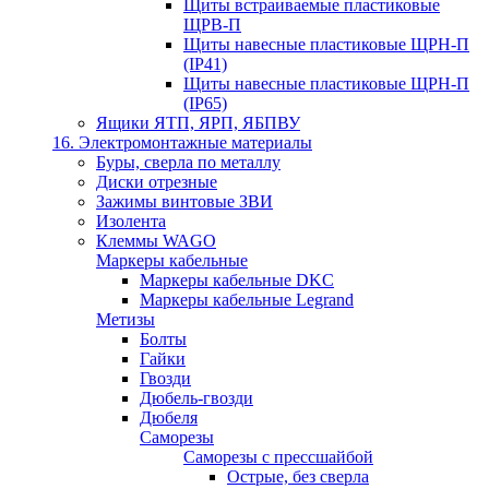
Щиты встраиваемые пластиковые
ЩРВ-П
Щиты навесные пластиковые ЩРН-П
(IP41)
Щиты навесные пластиковые ЩРН-П
(IP65)
Ящики ЯТП, ЯРП, ЯБПВУ
16. Электромонтажные материалы
Буры, сверла по металлу
Диски отрезные
Зажимы винтовые ЗВИ
Изолента
Клеммы WAGO
Маркеры кабельные
Маркеры кабельные DKC
Маркеры кабельные Legrand
Метизы
Болты
Гайки
Гвозди
Дюбель-гвозди
Дюбеля
Саморезы
Саморезы с прессшайбой
Острые, без сверла