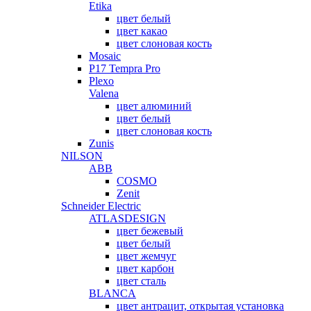
Etika
цвет белый
цвет какао
цвет слоновая кость
Mosaic
P17 Tempra Pro
Plexo
Valena
цвет алюминий
цвет белый
цвет слоновая кость
Zunis
NILSON
ABB
COSMO
Zenit
Schneider Electric
ATLASDESIGN
цвет бежевый
цвет белый
цвет жемчуг
цвет карбон
цвет сталь
BLANCA
цвет антрацит, открытая установка