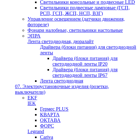
Светильники консольные и подвесные LED
Светильники подвесные ламповые (ГСП,
РСП, ГСП, ЖСП, НСП, ВЗГ)
Управление освещением (датчики движения,
фотореле)
Фонари налобные, светильники настольные
ЭПРА
Лента светодиодная, дюралайт
Драйвера (блоки питания) для светодиодной
ленты
Драйвера (блоки питания) для
светодиодной ленты IP20
Драйвера (блоки питания) для
светодиодной ленты IP67
Лента светодиодная
07. Электроустановочные изделия (розетки,
выключатели)
EKF
IEK
Гермес PLUS
КВАРТА
ОКТАВА
ФОРС
Legrand
Cariva