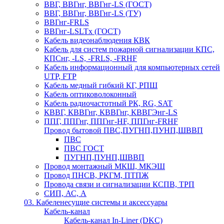
ВВГ, ВВГнг, ВВГнг-LS (ГОСТ)
ВВГ, ВВГнг, ВВГнг-LS (ТУ)
ВВГнг-FRLS
ВВГнг-LSLTx (ГОСТ)
Кабель видеонаблюдения КВК
Кабель для систем пожарной сигнализации КПС,
КПСнг, -LS, -FRLS, -FRHF
Кабель информационный для компьютерных сетей
UTP, FTP
Кабель медный гибкий КГ, РПШ
Кабель оптиковолоконный
Кабель радиочастотный РК, RG, SAT
КВВГ, КВВГнг, КВВГнг, КВВГЭнг-LS
ППГ, ППГнг, ППГнг-HF, ППГнг-FRHF
Провод бытовой ПВС,ПУГНП,ПУНП,ШВВП
ПВС
ПВС ГОСТ
ПУГНП,ПУНП,ШВВП
Провод монтажный МКШ, МКЭШ
Провод ПНСВ, РКГМ, ПТПЖ
Провода связи и сигнализации КСПВ, ТРП
СИП, АС, А
03. Кабеленесущие системы и аксессуары
Кабель-канал
Кабель-канал In-Liner (DKC)