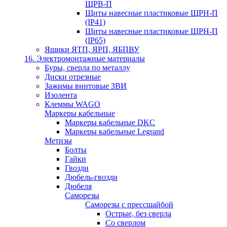
ЩРВ-П
Щиты навесные пластиковые ЩРН-П
(IP41)
Щиты навесные пластиковые ЩРН-П
(IP65)
Ящики ЯТП, ЯРП, ЯБПВУ
16. Электромонтажные материалы
Буры, сверла по металлу
Диски отрезные
Зажимы винтовые ЗВИ
Изолента
Клеммы WAGO
Маркеры кабельные
Маркеры кабельные DKC
Маркеры кабельные Legrand
Метизы
Болты
Гайки
Гвозди
Дюбель-гвозди
Дюбеля
Саморезы
Саморезы с прессшайбой
Острые, без сверла
Со сверлом