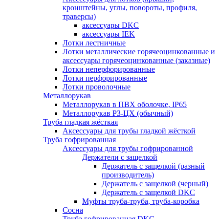
кронштейны, углы, повороты, профиля,
траверсы)
аксессуары DKC
аксессуары IEK
Лотки лестничные
Лотки металлические горячеоцинкованные и
аксессуары горячеоцинкованные (заказные)
Лотки неперфорированные
Лотки перфорированные
Лотки проволочные
Металлорукав
Металлорукав в ПВХ оболочке, IP65
Металлорукав РЗ-ЦХ (обычный)
Труба гладкая жёсткая
Аксессуары для трубы гладкой жёсткой
Труба гофрированная
Аксессуары для трубы гофрированной
Держатели с защелкой
Держатель с защелкой (разный
производитель)
Держатель с защелкой (черный)
Держатель с защелкой DKC
Муфты труба-труба, труба-коробка
Сосна
Труба гофрированная DKC