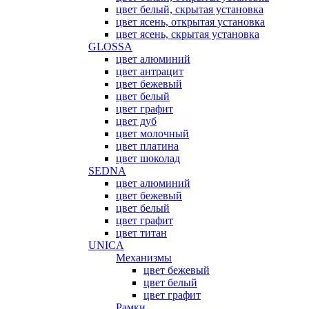
цвет белый, скрытая установка
цвет ясень, открытая установка
цвет ясень, скрытая установка
GLOSSA
цвет алюминий
цвет антрацит
цвет бежевый
цвет белый
цвет графит
цвет дуб
цвет молочный
цвет платина
цвет шоколад
SEDNA
цвет алюминий
цвет бежевый
цвет белый
цвет графит
цвет титан
UNICA
Механизмы
цвет бежевый
цвет белый
цвет графит
Рамки