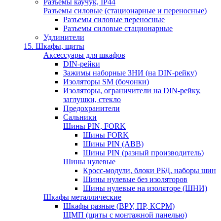
Разъемы каучук, IP44
Разъемы силовые (стационарные и переносные)
Разъемы силовые переносные
Разъемы силовые стационарные
Удлинители
15. Шкафы, щиты
Аксессуары для шкафов
DIN-рейки
Зажимы наборные ЗНИ (на DIN-рейку)
Изоляторы SM (бочонки)
Изоляторы, ограничители на DIN-рейку,
заглушки, стекло
Предохранители
Сальники
Шины PIN, FORK
Шины FORK
Шины PIN (АВВ)
Шины PIN (разный производитель)
Шины нулевые
Кросс-модули, блоки РБД, наборы шин
Шины нулевые без изоляторов
Шины нулевые на изоляторе (ШНИ)
Шкафы металлические
Шкафы разные (ВРУ, ПР, КСРМ)
ЩМП (щиты с монтажной панелью)