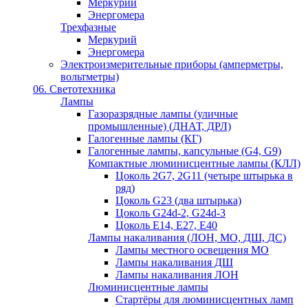
Меркурий
Энергомера
Трехфазные
Меркурий
Энергомера
Электроизмерительные приборы (амперметры,
вольтметры)
06. Светотехника
Лампы
Газоразрядные лампы (уличные
промышленные) (ДНАТ, ДРЛ)
Галогенные лампы (КГ)
Галогенные лампы, капсульные (G4, G9)
Компактные люминисцентные лампы (КЛЛ)
Цоколь 2G7, 2G11 (четыре штырька в
ряд)
Цоколь G23 (два штырька)
Цоколь G24d-2, G24d-3
Цоколь Е14, Е27, Е40
Лампы накаливания (ЛОН, МО, ДШ, ДС)
Лампы местного освещения МО
Лампы накаливания ДШ
Лампы накаливания ЛОН
Люминисцентные лампы
Стартёры для люминисцентных ламп