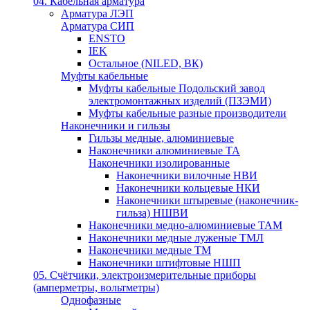
04. Кабельная арматура
Арматура ЛЭП
Арматура СИП
ENSTO
IEK
Остальное (NILED, ВК)
Муфты кабельные
Муфты кабельные Подольский завод
электромонтажных изделий (ПЗЭМИ)
Муфты кабельные разные производители
Наконечники и гильзы
Гильзы медные, алюминиевые
Наконечники алюминиевые ТА
Наконечники изолированные
Наконечники вилочные НВИ
Наконечники кольцевые НКИ
Наконечники штыревые (наконечник-
гильза) НШВИ
Наконечники медно-алюминиевые ТАМ
Наконечники медные луженые ТМЛ
Наконечники медные ТМ
Наконечники штифтовые НШП
05. Счётчики, электроизмерительные приборы
(амперметры, вольтметры)
Однофазные