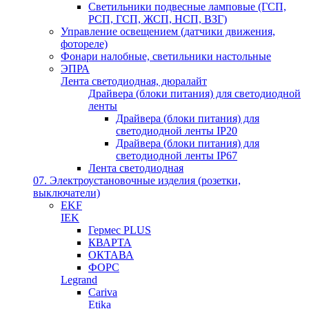
Светильники подвесные ламповые (ГСП,
РСП, ГСП, ЖСП, НСП, ВЗГ)
Управление освещением (датчики движения,
фотореле)
Фонари налобные, светильники настольные
ЭПРА
Лента светодиодная, дюралайт
Драйвера (блоки питания) для светодиодной
ленты
Драйвера (блоки питания) для
светодиодной ленты IP20
Драйвера (блоки питания) для
светодиодной ленты IP67
Лента светодиодная
07. Электроустановочные изделия (розетки,
выключатели)
EKF
IEK
Гермес PLUS
КВАРТА
ОКТАВА
ФОРС
Legrand
Cariva
Etika