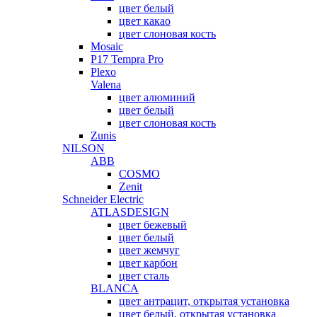
цвет белый
цвет какао
цвет слоновая кость
Mosaic
P17 Tempra Pro
Plexo
Valena
цвет алюминий
цвет белый
цвет слоновая кость
Zunis
NILSON
ABB
COSMO
Zenit
Schneider Electric
ATLASDESIGN
цвет бежевый
цвет белый
цвет жемчуг
цвет карбон
цвет сталь
BLANCA
цвет антрацит, открытая установка
цвет белый, открытая установка