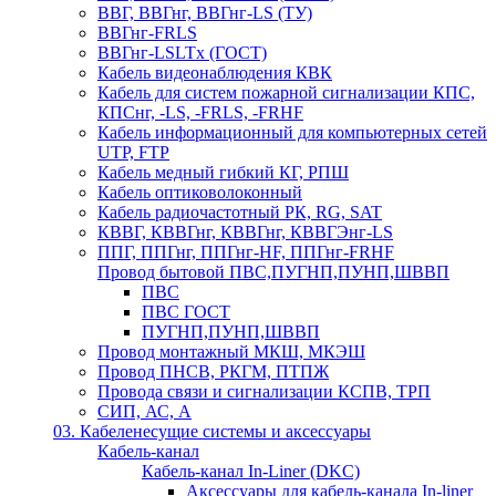
ВВГ, ВВГнг, ВВГнг-LS (ТУ)
ВВГнг-FRLS
ВВГнг-LSLTx (ГОСТ)
Кабель видеонаблюдения КВК
Кабель для систем пожарной сигнализации КПС,
КПСнг, -LS, -FRLS, -FRHF
Кабель информационный для компьютерных сетей
UTP, FTP
Кабель медный гибкий КГ, РПШ
Кабель оптиковолоконный
Кабель радиочастотный РК, RG, SAT
КВВГ, КВВГнг, КВВГнг, КВВГЭнг-LS
ППГ, ППГнг, ППГнг-HF, ППГнг-FRHF
Провод бытовой ПВС,ПУГНП,ПУНП,ШВВП
ПВС
ПВС ГОСТ
ПУГНП,ПУНП,ШВВП
Провод монтажный МКШ, МКЭШ
Провод ПНСВ, РКГМ, ПТПЖ
Провода связи и сигнализации КСПВ, ТРП
СИП, АС, А
03. Кабеленесущие системы и аксессуары
Кабель-канал
Кабель-канал In-Liner (DKC)
Аксессуары для кабель-канала In-liner