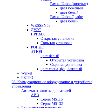
Рамки Unica (простые)
цвет бежевый
цвет белый
Рамки Unica Quadro
цвет белый
WESSEN59
ДУЭТ
ПРИМА
Открытая установка
Скрытая установка
РОНДО
ЭТЮД
цвет белый
Открытая установка
Скрытая установка
цвет сосна, бук, бежевый
Werkel
РЕТРО
08. Коммутационное оборудование и устройства
управления
Автоматы защиты двигателей
ABB
Серия MS116
Серия MS132
Выключатели пакетные