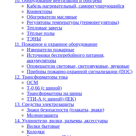
10. Оборудование вентиляции и обогрева
Кабель нагревательный, саморегулирующийся
Конвекторы
Обогреватели масляные
Регуляторы температуры (терморегуляторы)
Тепловые завесы
Тёплые полы
ТЭНЫ
11. Пожарное и охранное оборудование
Извещатели пожарные
Источники бесперебойного питания,
аккумуляторы
Оповещатели световые, светозвуковые, звуковые
Приборы пожарно-охранной сигнализации (ПОС)
12. Трансформаторы тока
ОСМ
Т-0,66 (с шиной)
Трансформаторы на шины
ТТИ-А (с шиной) (IEK)
13. Средства электрозащиты
Знаки безопасности (плакаты, знаки)
Молниезащита
14. Удлинители, вилки, разъемы, аксессуары
Вилки бытовые
Колодки