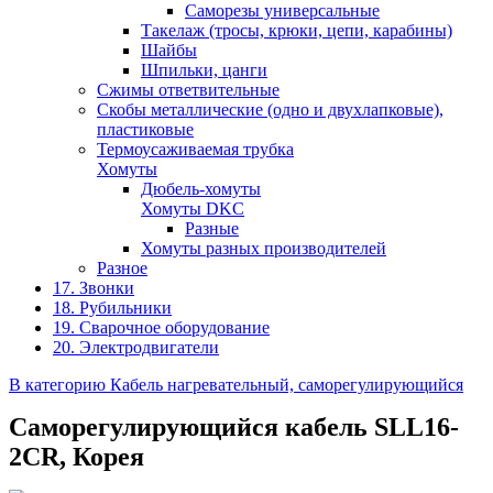
Саморезы универсальные
Такелаж (тросы, крюки, цепи, карабины)
Шайбы
Шпильки, цанги
Сжимы ответвительные
Скобы металлические (одно и двухлапковые),
пластиковые
Термоусаживаемая трубка
Хомуты
Дюбель-хомуты
Хомуты DKC
Разные
Хомуты разных производителей
Разное
17. Звонки
18. Рубильники
19. Сварочное оборудование
20. Электродвигатели
В категорию Кабель нагревательный, саморегулирующийся
Саморегулирующийся кабель SLL16-
2CR, Корея