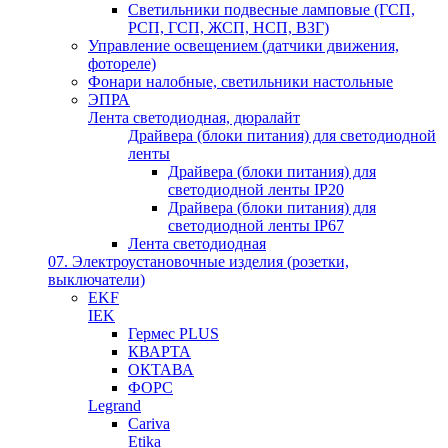
Светильники подвесные ламповые (ГСП,
РСП, ГСП, ЖСП, НСП, ВЗГ)
Управление освещением (датчики движения,
фотореле)
Фонари налобные, светильники настольные
ЭПРА
Лента светодиодная, дюралайт
Драйвера (блоки питания) для светодиодной
ленты
Драйвера (блоки питания) для
светодиодной ленты IP20
Драйвера (блоки питания) для
светодиодной ленты IP67
Лента светодиодная
07. Электроустановочные изделия (розетки,
выключатели)
EKF
IEK
Гермес PLUS
КВАРТА
ОКТАВА
ФОРС
Legrand
Cariva
Etika