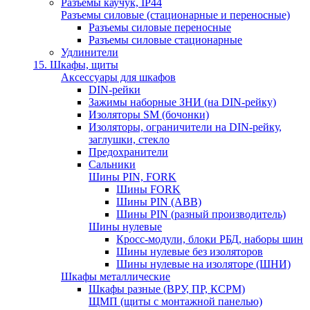
Разъемы каучук, IP44
Разъемы силовые (стационарные и переносные)
Разъемы силовые переносные
Разъемы силовые стационарные
Удлинители
15. Шкафы, щиты
Аксессуары для шкафов
DIN-рейки
Зажимы наборные ЗНИ (на DIN-рейку)
Изоляторы SM (бочонки)
Изоляторы, ограничители на DIN-рейку,
заглушки, стекло
Предохранители
Сальники
Шины PIN, FORK
Шины FORK
Шины PIN (АВВ)
Шины PIN (разный производитель)
Шины нулевые
Кросс-модули, блоки РБД, наборы шин
Шины нулевые без изоляторов
Шины нулевые на изоляторе (ШНИ)
Шкафы металлические
Шкафы разные (ВРУ, ПР, КСРМ)
ЩМП (щиты с монтажной панелью)