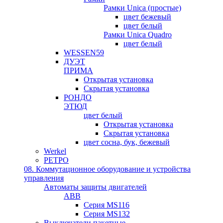
Рамки Unica (простые)
цвет бежевый
цвет белый
Рамки Unica Quadro
цвет белый
WESSEN59
ДУЭТ
ПРИМА
Открытая установка
Скрытая установка
РОНДО
ЭТЮД
цвет белый
Открытая установка
Скрытая установка
цвет сосна, бук, бежевый
Werkel
РЕТРО
08. Коммутационное оборудование и устройства
управления
Автоматы защиты двигателей
ABB
Серия MS116
Серия MS132
Выключатели пакетные