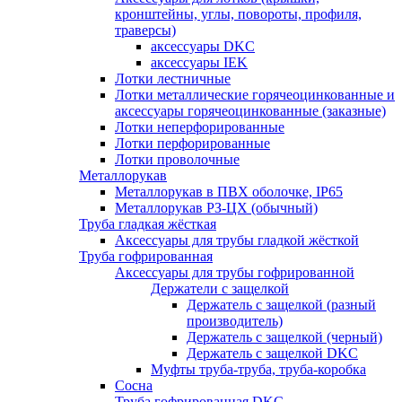
кронштейны, углы, повороты, профиля,
траверсы)
аксессуары DKC
аксессуары IEK
Лотки лестничные
Лотки металлические горячеоцинкованные и
аксессуары горячеоцинкованные (заказные)
Лотки неперфорированные
Лотки перфорированные
Лотки проволочные
Металлорукав
Металлорукав в ПВХ оболочке, IP65
Металлорукав РЗ-ЦХ (обычный)
Труба гладкая жёсткая
Аксессуары для трубы гладкой жёсткой
Труба гофрированная
Аксессуары для трубы гофрированной
Держатели с защелкой
Держатель с защелкой (разный
производитель)
Держатель с защелкой (черный)
Держатель с защелкой DKC
Муфты труба-труба, труба-коробка
Сосна
Труба гофрированная DKC