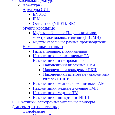
04. Кабельная арматура
Арматура ЛЭП
Арматура СИП
ENSTO
IEK
Остальное (NILED, ВК)
Муфты кабельные
Муфты кабельные Подольский завод
электромонтажных изделий (ПЗЭМИ)
Муфты кабельные разные производители
Наконечники и гильзы
Гильзы медные, алюминиевые
Наконечники алюминиевые ТА
Наконечники изолированные
Наконечники вилочные НВИ
Наконечники кольцевые НКИ
Наконечники штыревые (наконечник-
гильза) НШВИ
Наконечники медно-алюминиевые ТАМ
Наконечники медные луженые ТМЛ
Наконечники медные ТМ
Наконечники штифтовые НШП
05. Счётчики, электроизмерительные приборы
(амперметры, вольтметры)
Однофазные