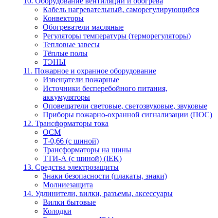
10. Оборудование вентиляции и обогрева
Кабель нагревательный, саморегулирующийся
Конвекторы
Обогреватели масляные
Регуляторы температуры (терморегуляторы)
Тепловые завесы
Тёплые полы
ТЭНЫ
11. Пожарное и охранное оборудование
Извещатели пожарные
Источники бесперебойного питания,
аккумуляторы
Оповещатели световые, светозвуковые, звуковые
Приборы пожарно-охранной сигнализации (ПОС)
12. Трансформаторы тока
ОСМ
Т-0,66 (с шиной)
Трансформаторы на шины
ТТИ-А (с шиной) (IEK)
13. Средства электрозащиты
Знаки безопасности (плакаты, знаки)
Молниезащита
14. Удлинители, вилки, разъемы, аксессуары
Вилки бытовые
Колодки