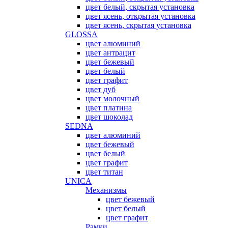
цвет белый, скрытая установка
цвет ясень, открытая установка
цвет ясень, скрытая установка
GLOSSA
цвет алюминий
цвет антрацит
цвет бежевый
цвет белый
цвет графит
цвет дуб
цвет молочный
цвет платина
цвет шоколад
SEDNA
цвет алюминий
цвет бежевый
цвет белый
цвет графит
цвет титан
UNICA
Механизмы
цвет бежевый
цвет белый
цвет графит
Рамки