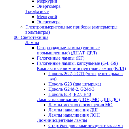
Меркурий
Энергомера
Трехфазные
Меркурий
Энергомера
Электроизмерительные приборы (амперметры,
вольтметры)
06. Светотехника
Лампы
Газоразрядные лампы (уличные
промышленные) (ДНАТ, ДРЛ)
Галогенные лампы (КГ)
Галогенные лампы, капсульные (G4, G9)
Компактные люминисцентные лампы (КЛЛ)
Цоколь 2G7, 2G11 (четыре штырька в
ряд)
Цоколь G23 (два штырька)
Цоколь G24d-2, G24d-3
Цоколь Е14, Е27, Е40
Лампы накаливания (ЛОН, МО, ДШ, ДС)
Лампы местного освещения МО
Лампы накаливания ДШ
Лампы накаливания ЛОН
Люминисцентные лампы
Стартёры для люминисцентных ламп