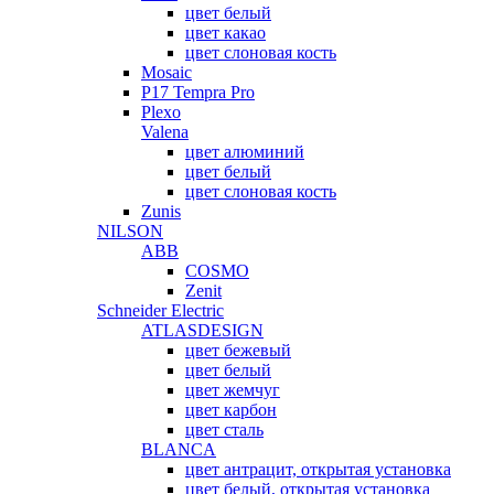
цвет белый
цвет какао
цвет слоновая кость
Mosaic
P17 Tempra Pro
Plexo
Valena
цвет алюминий
цвет белый
цвет слоновая кость
Zunis
NILSON
ABB
COSMO
Zenit
Schneider Electric
ATLASDESIGN
цвет бежевый
цвет белый
цвет жемчуг
цвет карбон
цвет сталь
BLANCA
цвет антрацит, открытая установка
цвет белый, открытая установка