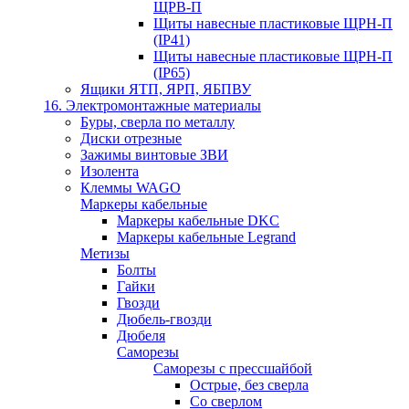
ЩРВ-П
Щиты навесные пластиковые ЩРН-П
(IP41)
Щиты навесные пластиковые ЩРН-П
(IP65)
Ящики ЯТП, ЯРП, ЯБПВУ
16. Электромонтажные материалы
Буры, сверла по металлу
Диски отрезные
Зажимы винтовые ЗВИ
Изолента
Клеммы WAGO
Маркеры кабельные
Маркеры кабельные DKC
Маркеры кабельные Legrand
Метизы
Болты
Гайки
Гвозди
Дюбель-гвозди
Дюбеля
Саморезы
Саморезы с прессшайбой
Острые, без сверла
Со сверлом