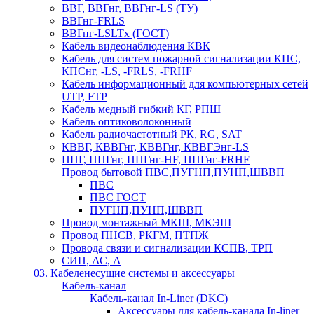
ВВГ, ВВГнг, ВВГнг-LS (ТУ)
ВВГнг-FRLS
ВВГнг-LSLTx (ГОСТ)
Кабель видеонаблюдения КВК
Кабель для систем пожарной сигнализации КПС,
КПСнг, -LS, -FRLS, -FRHF
Кабель информационный для компьютерных сетей
UTP, FTP
Кабель медный гибкий КГ, РПШ
Кабель оптиковолоконный
Кабель радиочастотный РК, RG, SAT
КВВГ, КВВГнг, КВВГнг, КВВГЭнг-LS
ППГ, ППГнг, ППГнг-HF, ППГнг-FRHF
Провод бытовой ПВС,ПУГНП,ПУНП,ШВВП
ПВС
ПВС ГОСТ
ПУГНП,ПУНП,ШВВП
Провод монтажный МКШ, МКЭШ
Провод ПНСВ, РКГМ, ПТПЖ
Провода связи и сигнализации КСПВ, ТРП
СИП, АС, А
03. Кабеленесущие системы и аксессуары
Кабель-канал
Кабель-канал In-Liner (DKC)
Аксессуары для кабель-канала In-liner