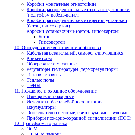
Коробки монтажные огнестойкие
Коробки распределительные открытой установки
(под гофру, кабель-канал)
Коробки распределительные скрытой установки
(бетон, гипсокартон)
Коробки установочные (бетон, гипсокартон)
Бетон
Гипсокартон
10. Оборудование вентиляции и обогрева
Кабель нагревательный, саморегулирующийся
Конвекторы
Обогреватели масляные
Регуляторы температуры (терморегуляторы)
Тепловые завесы
Тёплые полы
ТЭНЫ
11. Пожарное и охранное оборудование
Извещатели пожарные
Источники бесперебойного питания,
аккумуляторы
Оповещатели световые, светозвуковые, звуковые
Приборы пожарно-охранной сигнализации (ПОС)
12. Трансформаторы тока
ОСМ
Т-0,66 (с шиной)