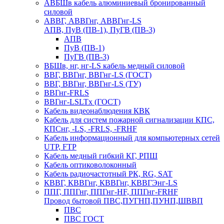
АВБШв кабель алюминиевый бронированный
силовой
АВВГ, АВВГнг, АВВГнг-LS
АПВ, ПуВ (ПВ-1), ПуГВ (ПВ-3)
АПВ
ПуВ (ПВ-1)
ПуГВ (ПВ-3)
ВБШв, нг, нг-LS кабель медный силовой
ВВГ, ВВГнг, ВВГнг-LS (ГОСТ)
ВВГ, ВВГнг, ВВГнг-LS (ТУ)
ВВГнг-FRLS
ВВГнг-LSLTx (ГОСТ)
Кабель видеонаблюдения КВК
Кабель для систем пожарной сигнализации КПС,
КПСнг, -LS, -FRLS, -FRHF
Кабель информационный для компьютерных сетей
UTP, FTP
Кабель медный гибкий КГ, РПШ
Кабель оптиковолоконный
Кабель радиочастотный РК, RG, SAT
КВВГ, КВВГнг, КВВГнг, КВВГЭнг-LS
ППГ, ППГнг, ППГнг-HF, ППГнг-FRHF
Провод бытовой ПВС,ПУГНП,ПУНП,ШВВП
ПВС
ПВС ГОСТ