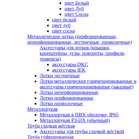
цвет Белый
цвет Дуб
цвет Сосна
цвет белый
цвет дуб
цвет сосна
Металлические лотки (перфорированные,
неперфорированные, лестничные, проволочные)
Аксессуары для лотков (крышки,
кронштейны, углы, повороты, профиля,
траверсы)
аксессуары DKC
аксессуары IEK
Лотки лестничные
Лотки металлические горячеоцинкованные и
аксессуары горячеоцинкованные (заказные)
Лотки неперфорированные
Лотки перфорированные
Лотки проволочные
Металлорукав
Металлорукав в ПВХ оболочке, IP65
Металлорукав РЗ-ЦХ (обычный)
Труба гладкая жёсткая
Аксессуары для трубы гладкой жёсткой
Труба гофрированная