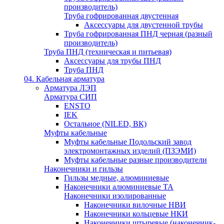
производитель)
Труба гофрированная двустенная
Аксессуары для двустенной трубы
Труба гофрированная ПНД черная (разный
производитель)
Труба ПНД (техническая и питьевая)
Аксессуары для трубы ПНД
Труба ПНД
04. Кабельная арматура
Арматура ЛЭП
Арматура СИП
ENSTO
IEK
Остальное (NILED, ВК)
Муфты кабельные
Муфты кабельные Подольский завод
электромонтажных изделий (ПЗЭМИ)
Муфты кабельные разные производители
Наконечники и гильзы
Гильзы медные, алюминиевые
Наконечники алюминиевые ТА
Наконечники изолированные
Наконечники вилочные НВИ
Наконечники кольцевые НКИ
Наконечники штыревые (наконечник-