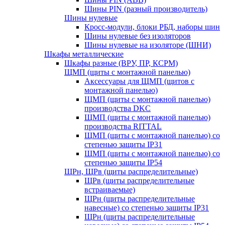
Шины PIN (разный производитель)
Шины нулевые
Кросс-модули, блоки РБД, наборы шин
Шины нулевые без изоляторов
Шины нулевые на изоляторе (ШНИ)
Шкафы металлические
Шкафы разные (ВРУ, ПР, КСРМ)
ЩМП (щиты с монтажной панелью)
Аксессуары для ЩМП (щитов с
монтажной панелью)
ЩМП (щиты с монтажной панелью)
производства DKC
ЩМП (щиты с монтажной панелью)
производства RITTAL
ЩМП (щиты с монтажной панелью) со
степенью защиты IP31
ЩМП (щиты с монтажной панелью) со
степенью защиты IP54
ЩРн, ЩРв (щиты распределительные)
ЩРв (щиты распределительные
встраиваемые)
ЩРн (щиты распределительные
навесные) со степенью защиты IP31
ЩРн (щиты распределительные