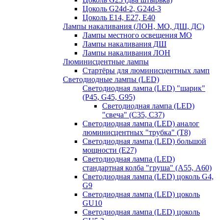
Цоколь G24d-2, G24d-3
Цоколь Е14, Е27, Е40
Лампы накаливания (ЛОН, МО, ДШ, ДС)
Лампы местного освещения МО
Лампы накаливания ДШ
Лампы накаливания ЛОН
Люминисцентные лампы
Стартёры для люминисцентных ламп
Светодиодные лампы (LED)
Светодиодная лампа (LED) "шарик"
(P45, G45, G95)
Светодиодная лампа (LED)
"свеча" (С35, С37)
Светодиодная лампа (LED) аналог
люминисцентных "трубка" (T8)
Светодиодная лампа (LED) большой
мощности (Е27)
Светодиодная лампа (LED)
стандартная колба "груша" (А55, А60)
Светодиодная лампа (LED) цоколь G4,
G9
Светодиодная лампа (LED) цоколь
GU10
Светодиодная лампа (LED) цоколь