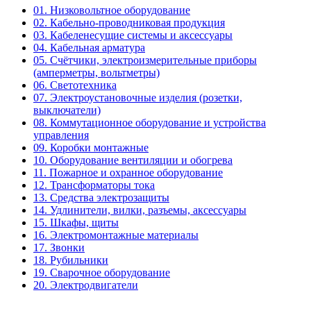
01. Низковольтное оборудование
02. Кабельно-проводниковая продукция
03. Кабеленесущие системы и аксессуары
04. Кабельная арматура
05. Счётчики, электроизмерительные приборы
(амперметры, вольтметры)
06. Светотехника
07. Электроустановочные изделия (розетки,
выключатели)
08. Коммутационное оборудование и устройства
управления
09. Коробки монтажные
10. Оборудование вентиляции и обогрева
11. Пожарное и охранное оборудование
12. Трансформаторы тока
13. Средства электрозащиты
14. Удлинители, вилки, разъемы, аксессуары
15. Шкафы, щиты
16. Электромонтажные материалы
17. Звонки
18. Рубильники
19. Сварочное оборудование
20. Электродвигатели