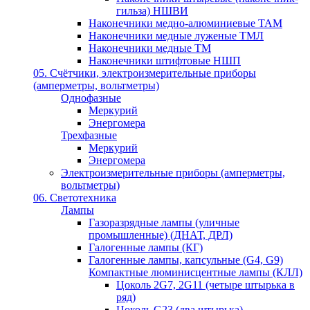
гильза) НШВИ
Наконечники медно-алюминиевые ТАМ
Наконечники медные луженые ТМЛ
Наконечники медные ТМ
Наконечники штифтовые НШП
05. Счётчики, электроизмерительные приборы
(амперметры, вольтметры)
Однофазные
Меркурий
Энергомера
Трехфазные
Меркурий
Энергомера
Электроизмерительные приборы (амперметры,
вольтметры)
06. Светотехника
Лампы
Газоразрядные лампы (уличные
промышленные) (ДНАТ, ДРЛ)
Галогенные лампы (КГ)
Галогенные лампы, капсульные (G4, G9)
Компактные люминисцентные лампы (КЛЛ)
Цоколь 2G7, 2G11 (четыре штырька в
ряд)
Цоколь G23 (два штырька)