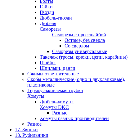
Болты
Гайки
Гвозди
Дюбель-гвозди
Дюбеля
Саморезы
Саморезы с прессшайбой
Острые, без сверла
Со сверлом
Саморезы универсальные
Такелаж (тросы, крюки, цепи, карабины)
Шайбы
Шпильки, цанги
Сжимы ответвительные
Скобы металлические (одно и двухлапковые),
пластиковые
Термоусаживаемая трубка
Хомуты
Дюбель-хомуты
Хомуты DKC
Разные
Хомуты разных производителей
Разное
17. Звонки
18. Рубильники