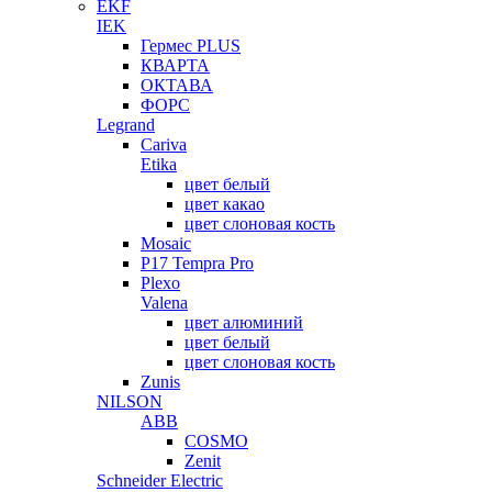
EKF
IEK
Гермес PLUS
КВАРТА
ОКТАВА
ФОРС
Legrand
Cariva
Etika
цвет белый
цвет какао
цвет слоновая кость
Mosaic
P17 Tempra Pro
Plexo
Valena
цвет алюминий
цвет белый
цвет слоновая кость
Zunis
NILSON
ABB
COSMO
Zenit
Schneider Electric