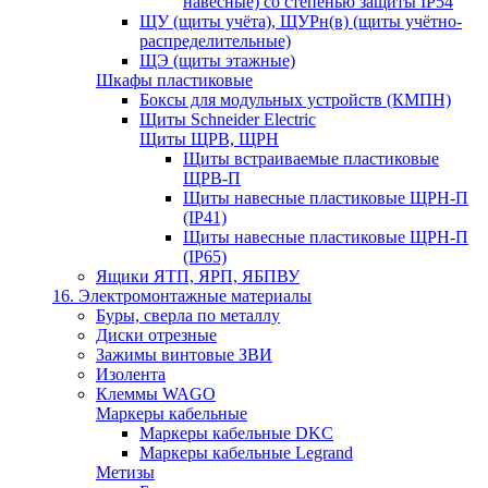
навесные) со степенью защиты IP54
ЩУ (щиты учёта), ЩУРн(в) (щиты учётно-
распределительные)
ЩЭ (щиты этажные)
Шкафы пластиковые
Боксы для модульных устройств (КМПН)
Щиты Schneider Electric
Щиты ЩРВ, ЩРН
Щиты встраиваемые пластиковые
ЩРВ-П
Щиты навесные пластиковые ЩРН-П
(IP41)
Щиты навесные пластиковые ЩРН-П
(IP65)
Ящики ЯТП, ЯРП, ЯБПВУ
16. Электромонтажные материалы
Буры, сверла по металлу
Диски отрезные
Зажимы винтовые ЗВИ
Изолента
Клеммы WAGO
Маркеры кабельные
Маркеры кабельные DKC
Маркеры кабельные Legrand
Метизы