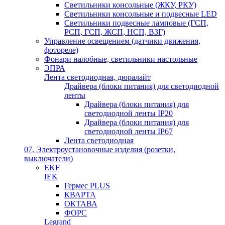
Светильники консольные (ЖКУ, РКУ)
Светильники консольные и подвесные LED
Светильники подвесные ламповые (ГСП,
РСП, ГСП, ЖСП, НСП, ВЗГ)
Управление освещением (датчики движения,
фотореле)
Фонари налобные, светильники настольные
ЭПРА
Лента светодиодная, дюралайт
Драйвера (блоки питания) для светодиодной
ленты
Драйвера (блоки питания) для
светодиодной ленты IP20
Драйвера (блоки питания) для
светодиодной ленты IP67
Лента светодиодная
07. Электроустановочные изделия (розетки,
выключатели)
EKF
IEK
Гермес PLUS
КВАРТА
ОКТАВА
ФОРС
Legrand