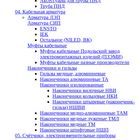
Аксессуары для трубы ПНД
Труба ПНД
04. Кабельная арматура
Арматура ЛЭП
Арматура СИП
ENSTO
IEK
Остальное (NILED, ВК)
Муфты кабельные
Муфты кабельные Подольский завод
электромонтажных изделий (ПЗЭМИ)
Муфты кабельные разные производители
Наконечники и гильзы
Гильзы медные, алюминиевые
Наконечники алюминиевые ТА
Наконечники изолированные
Наконечники вилочные НВИ
Наконечники кольцевые НКИ
Наконечники штыревые (наконечник-
гильза) НШВИ
Наконечники медно-алюминиевые ТАМ
Наконечники медные луженые ТМЛ
Наконечники медные ТМ
Наконечники штифтовые НШП
05. Счётчики, электроизмерительные приборы