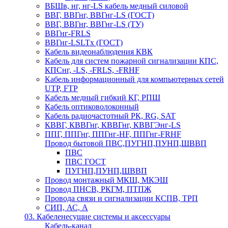
ВБШв, нг, нг-LS кабель медный силовой
ВВГ, ВВГнг, ВВГнг-LS (ГОСТ)
ВВГ, ВВГнг, ВВГнг-LS (ТУ)
ВВГнг-FRLS
ВВГнг-LSLTx (ГОСТ)
Кабель видеонаблюдения КВК
Кабель для систем пожарной сигнализации КПС,
КПСнг, -LS, -FRLS, -FRHF
Кабель информационный для компьютерных сетей
UTP, FTP
Кабель медный гибкий КГ, РПШ
Кабель оптиковолоконный
Кабель радиочастотный РК, RG, SAT
КВВГ, КВВГнг, КВВГнг, КВВГЭнг-LS
ППГ, ППГнг, ППГнг-HF, ППГнг-FRHF
Провод бытовой ПВС,ПУГНП,ПУНП,ШВВП
ПВС
ПВС ГОСТ
ПУГНП,ПУНП,ШВВП
Провод монтажный МКШ, МКЭШ
Провод ПНСВ, РКГМ, ПТПЖ
Провода связи и сигнализации КСПВ, ТРП
СИП, АС, А
03. Кабеленесущие системы и аксессуары
Кабель-канал