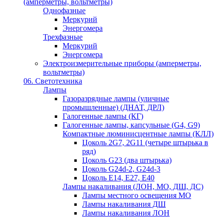
(амперметры, вольтметры)
Однофазные
Меркурий
Энергомера
Трехфазные
Меркурий
Энергомера
Электроизмерительные приборы (амперметры,
вольтметры)
06. Светотехника
Лампы
Газоразрядные лампы (уличные
промышленные) (ДНАТ, ДРЛ)
Галогенные лампы (КГ)
Галогенные лампы, капсульные (G4, G9)
Компактные люминисцентные лампы (КЛЛ)
Цоколь 2G7, 2G11 (четыре штырька в
ряд)
Цоколь G23 (два штырька)
Цоколь G24d-2, G24d-3
Цоколь Е14, Е27, Е40
Лампы накаливания (ЛОН, МО, ДШ, ДС)
Лампы местного освещения МО
Лампы накаливания ДШ
Лампы накаливания ЛОН