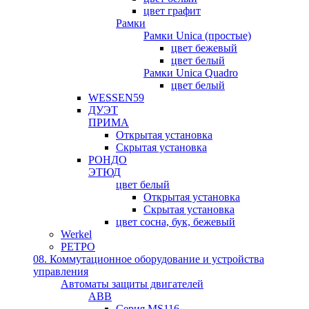
цвет графит
Рамки
Рамки Unica (простые)
цвет бежевый
цвет белый
Рамки Unica Quadro
цвет белый
WESSEN59
ДУЭТ
ПРИМА
Открытая установка
Скрытая установка
РОНДО
ЭТЮД
цвет белый
Открытая установка
Скрытая установка
цвет сосна, бук, бежевый
Werkel
РЕТРО
08. Коммутационное оборудование и устройства
управления
Автоматы защиты двигателей
ABB
Серия MS116