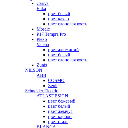
Cariva
Etika
цвет белый
цвет какао
цвет слоновая кость
Mosaic
P17 Tempra Pro
Plexo
Valena
цвет алюминий
цвет белый
цвет слоновая кость
Zunis
NILSON
ABB
COSMO
Zenit
Schneider Electric
ATLASDESIGN
цвет бежевый
цвет белый
цвет жемчуг
цвет карбон
цвет сталь
BLANCA