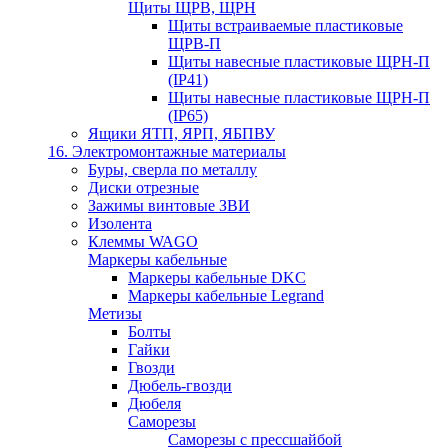
Щиты ЩРВ, ЩРН
Щиты встраиваемые пластиковые
ЩРВ-П
Щиты навесные пластиковые ЩРН-П
(IP41)
Щиты навесные пластиковые ЩРН-П
(IP65)
Ящики ЯТП, ЯРП, ЯБПВУ
16. Электромонтажные материалы
Буры, сверла по металлу
Диски отрезные
Зажимы винтовые ЗВИ
Изолента
Клеммы WAGO
Маркеры кабельные
Маркеры кабельные DKC
Маркеры кабельные Legrand
Метизы
Болты
Гайки
Гвозди
Дюбель-гвозди
Дюбеля
Саморезы
Саморезы с прессшайбой