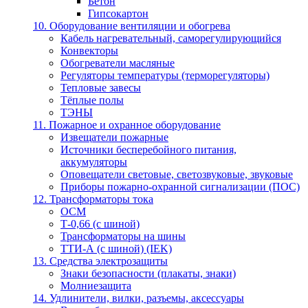
Бетон
Гипсокартон
10. Оборудование вентиляции и обогрева
Кабель нагревательный, саморегулирующийся
Конвекторы
Обогреватели масляные
Регуляторы температуры (терморегуляторы)
Тепловые завесы
Тёплые полы
ТЭНЫ
11. Пожарное и охранное оборудование
Извещатели пожарные
Источники бесперебойного питания,
аккумуляторы
Оповещатели световые, светозвуковые, звуковые
Приборы пожарно-охранной сигнализации (ПОС)
12. Трансформаторы тока
ОСМ
Т-0,66 (с шиной)
Трансформаторы на шины
ТТИ-А (с шиной) (IEK)
13. Средства электрозащиты
Знаки безопасности (плакаты, знаки)
Молниезащита
14. Удлинители, вилки, разъемы, аксессуары