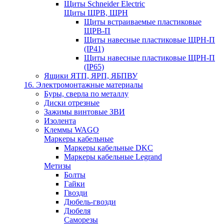
Щиты Schneider Electric
Щиты ЩРВ, ЩРН
Щиты встраиваемые пластиковые
ЩРВ-П
Щиты навесные пластиковые ЩРН-П
(IP41)
Щиты навесные пластиковые ЩРН-П
(IP65)
Ящики ЯТП, ЯРП, ЯБПВУ
16. Электромонтажные материалы
Буры, сверла по металлу
Диски отрезные
Зажимы винтовые ЗВИ
Изолента
Клеммы WAGO
Маркеры кабельные
Маркеры кабельные DKC
Маркеры кабельные Legrand
Метизы
Болты
Гайки
Гвозди
Дюбель-гвозди
Дюбеля
Саморезы