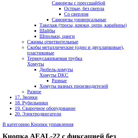
Саморезы с прессшайбой
Острые, без сверла
Со сверлом
Саморезы универсальные
Такелаж (тросы, крюки, цепи, карабины)
Шайбы
Шпильки, цанги
Сжимы ответвительные
Скобы металлические (одно и двухлапковые),
пластиковые
Термоусаживаемая трубка
Хомуты
Дюбель-хомуты
Хомуты DKC
Разные
Хомуты разных производителей
Разное
17. Звонки
18. Рубильники
19. Сварочное оборудование
20. Электродвигатели
В категорию Кнопки управления
Кнопка AEAL-22 с фиксацией без