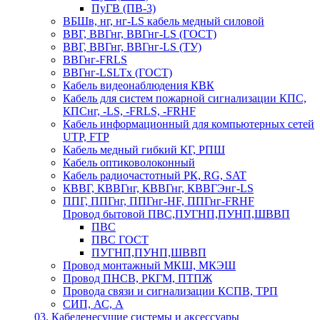
ПуГВ (ПВ-3)
ВБШв, нг, нг-LS кабель медный силовой
ВВГ, ВВГнг, ВВГнг-LS (ГОСТ)
ВВГ, ВВГнг, ВВГнг-LS (ТУ)
ВВГнг-FRLS
ВВГнг-LSLTx (ГОСТ)
Кабель видеонаблюдения КВК
Кабель для систем пожарной сигнализации КПС,
КПСнг, -LS, -FRLS, -FRHF
Кабель информационный для компьютерных сетей
UTP, FTP
Кабель медный гибкий КГ, РПШ
Кабель оптиковолоконный
Кабель радиочастотный РК, RG, SAT
КВВГ, КВВГнг, КВВГнг, КВВГЭнг-LS
ППГ, ППГнг, ППГнг-HF, ППГнг-FRHF
Провод бытовой ПВС,ПУГНП,ПУНП,ШВВП
ПВС
ПВС ГОСТ
ПУГНП,ПУНП,ШВВП
Провод монтажный МКШ, МКЭШ
Провод ПНСВ, РКГМ, ПТПЖ
Провода связи и сигнализации КСПВ, ТРП
СИП, АС, А
03. Кабеленесущие системы и аксессуары