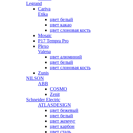
Legrand
Cariva
Etika
цвет белый
цвет какао
цвет слоновая кость
Mosaic
P17 Tempra Pro
Plexo
Valena
цвет алюминий
цвет белый
цвет слоновая кость
Zunis
NILSON
ABB
COSMO
Zenit
Schneider Electric
ATLASDESIGN
цвет бежевый
цвет белый
цвет жемчуг
цвет карбон
цвет сталь