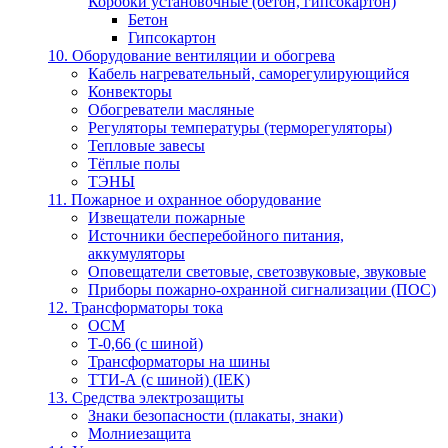
Коробки установочные (бетон, гипсокартон)
Бетон
Гипсокартон
10. Оборудование вентиляции и обогрева
Кабель нагревательный, саморегулирующийся
Конвекторы
Обогреватели масляные
Регуляторы температуры (терморегуляторы)
Тепловые завесы
Тёплые полы
ТЭНЫ
11. Пожарное и охранное оборудование
Извещатели пожарные
Источники бесперебойного питания,
аккумуляторы
Оповещатели световые, светозвуковые, звуковые
Приборы пожарно-охранной сигнализации (ПОС)
12. Трансформаторы тока
ОСМ
Т-0,66 (с шиной)
Трансформаторы на шины
ТТИ-А (с шиной) (IEK)
13. Средства электрозащиты
Знаки безопасности (плакаты, знаки)
Молниезащита