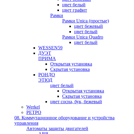
цвет белый
цвет графит
Рамки
Рамки Unica (простые)
цвет бежевый
цвет белый
Рамки Unica Quadro
цвет белый
WESSEN59
ДУЭТ
ПРИМА
Открытая установка
Скрытая установка
РОНДО
ЭТЮД
цвет белый
Открытая установка
Скрытая установка
цвет сосна, бук, бежевый
Werkel
РЕТРО
08. Коммутационное оборудование и устройства
управления
Автоматы защиты двигателей
ABB