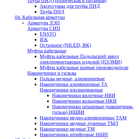
Труба ПНД (техническая и питьевая)
Аксессуары для трубы ПНД
Труба ПНД
04. Кабельная арматура
Арматура ЛЭП
Арматура СИП
ENSTO
IEK
Остальное (NILED, ВК)
Муфты кабельные
Муфты кабельные Подольский завод
электромонтажных изделий (ПЗЭМИ)
Муфты кабельные разные производители
Наконечники и гильзы
Гильзы медные, алюминиевые
Наконечники алюминиевые ТА
Наконечники изолированные
Наконечники вилочные НВИ
Наконечники кольцевые НКИ
Наконечники штыревые (наконечник-
гильза) НШВИ
Наконечники медно-алюминиевые ТАМ
Наконечники медные луженые ТМЛ
Наконечники медные ТМ
Наконечники штифтовые НШП