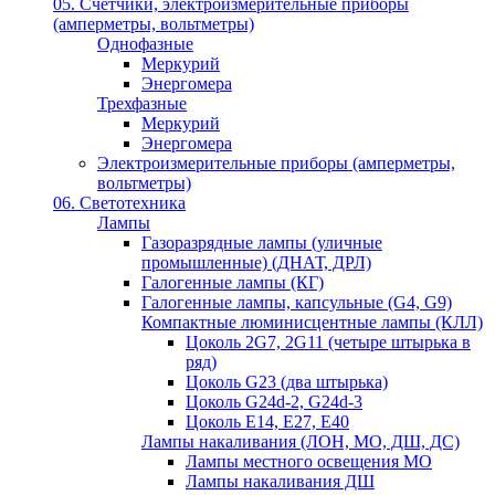
05. Счётчики, электроизмерительные приборы
(амперметры, вольтметры)
Однофазные
Меркурий
Энергомера
Трехфазные
Меркурий
Энергомера
Электроизмерительные приборы (амперметры,
вольтметры)
06. Светотехника
Лампы
Газоразрядные лампы (уличные
промышленные) (ДНАТ, ДРЛ)
Галогенные лампы (КГ)
Галогенные лампы, капсульные (G4, G9)
Компактные люминисцентные лампы (КЛЛ)
Цоколь 2G7, 2G11 (четыре штырька в
ряд)
Цоколь G23 (два штырька)
Цоколь G24d-2, G24d-3
Цоколь Е14, Е27, Е40
Лампы накаливания (ЛОН, МО, ДШ, ДС)
Лампы местного освещения МО
Лампы накаливания ДШ