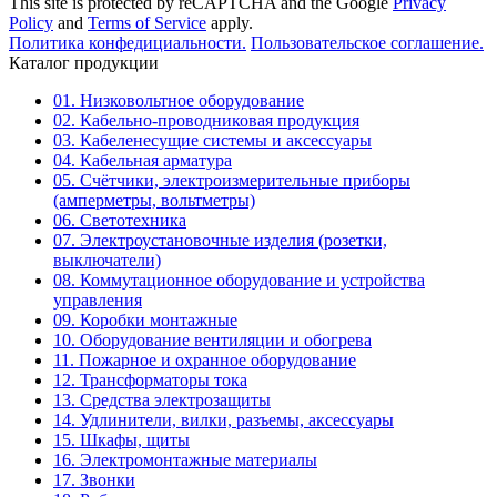
This site is protected by reCAPTCHA and the Google
Privacy
Policy
and
Terms of Service
apply.
Политика конфедициальности.
Пользовательское соглашение.
Каталог продукции
01. Низковольтное оборудование
02. Кабельно-проводниковая продукция
03. Кабеленесущие системы и аксессуары
04. Кабельная арматура
05. Счётчики, электроизмерительные приборы
(амперметры, вольтметры)
06. Светотехника
07. Электроустановочные изделия (розетки,
выключатели)
08. Коммутационное оборудование и устройства
управления
09. Коробки монтажные
10. Оборудование вентиляции и обогрева
11. Пожарное и охранное оборудование
12. Трансформаторы тока
13. Средства электрозащиты
14. Удлинители, вилки, разъемы, аксессуары
15. Шкафы, щиты
16. Электромонтажные материалы
17. Звонки