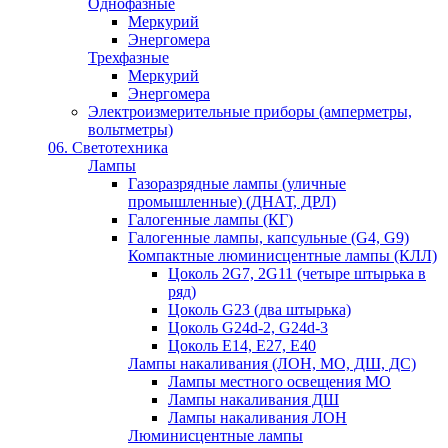
Однофазные
Меркурий
Энергомера
Трехфазные
Меркурий
Энергомера
Электроизмерительные приборы (амперметры,
вольтметры)
06. Светотехника
Лампы
Газоразрядные лампы (уличные
промышленные) (ДНАТ, ДРЛ)
Галогенные лампы (КГ)
Галогенные лампы, капсульные (G4, G9)
Компактные люминисцентные лампы (КЛЛ)
Цоколь 2G7, 2G11 (четыре штырька в
ряд)
Цоколь G23 (два штырька)
Цоколь G24d-2, G24d-3
Цоколь Е14, Е27, Е40
Лампы накаливания (ЛОН, МО, ДШ, ДС)
Лампы местного освещения МО
Лампы накаливания ДШ
Лампы накаливания ЛОН
Люминисцентные лампы