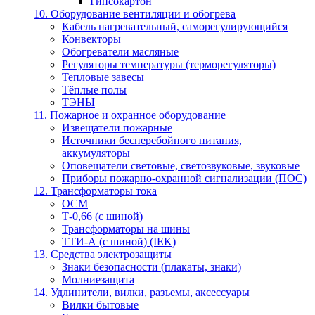
Гипсокартон
10. Оборудование вентиляции и обогрева
Кабель нагревательный, саморегулирующийся
Конвекторы
Обогреватели масляные
Регуляторы температуры (терморегуляторы)
Тепловые завесы
Тёплые полы
ТЭНЫ
11. Пожарное и охранное оборудование
Извещатели пожарные
Источники бесперебойного питания,
аккумуляторы
Оповещатели световые, светозвуковые, звуковые
Приборы пожарно-охранной сигнализации (ПОС)
12. Трансформаторы тока
ОСМ
Т-0,66 (с шиной)
Трансформаторы на шины
ТТИ-А (с шиной) (IEK)
13. Средства электрозащиты
Знаки безопасности (плакаты, знаки)
Молниезащита
14. Удлинители, вилки, разъемы, аксессуары
Вилки бытовые