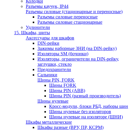
Колодки
Разъемы каучук, IP44
Разъемы силовые (стационарные и переносные)
Разъемы силовые переносные
Разъемы силовые стационарные
Удлинители
15. Шкафы, щиты
Аксессуары для шкафов
DIN-рейки
Зажимы наборные ЗНИ (на DIN-рейку)
Изоляторы SM (бочонки)
Изоляторы, ограничители на DIN-рейку,
заглушки, стекло
Предохранители
Сальники
Шины PIN, FORK
Шины FORK
Шины PIN (АВВ)
Шины PIN (разный производитель)
Шины нулевые
Кросс-модули, блоки РБД, наборы шин
Шины нулевые без изоляторов
Шины нулевые на изоляторе (ШНИ)
Шкафы металлические
Шкафы разные (ВРУ, ПР, КСРМ)