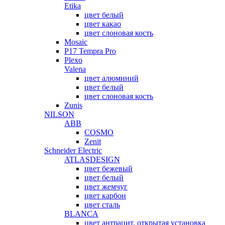
Etika
цвет белый
цвет какао
цвет слоновая кость
Mosaic
P17 Tempra Pro
Plexo
Valena
цвет алюминий
цвет белый
цвет слоновая кость
Zunis
NILSON
ABB
COSMO
Zenit
Schneider Electric
ATLASDESIGN
цвет бежевый
цвет белый
цвет жемчуг
цвет карбон
цвет сталь
BLANCA
цвет антрацит, открытая установка