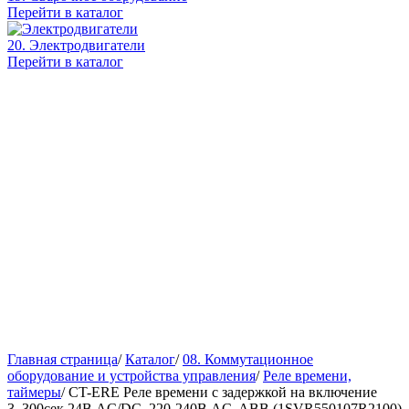
Перейти в каталог
20. Электродвигатели
Перейти в каталог
Главная страница
/
Каталог
/
08. Коммутационное
оборудование и устройства управления
/
Реле времени,
таймеры
/
CT-ERE Реле времени с задержкой на включение
3..300сек 24В AC/DC, 220-240В AC, ABB (1SVR550107R2100)