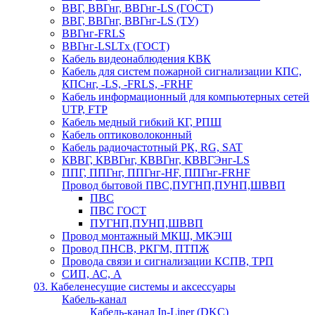
ВВГ, ВВГнг, ВВГнг-LS (ГОСТ)
ВВГ, ВВГнг, ВВГнг-LS (ТУ)
ВВГнг-FRLS
ВВГнг-LSLTx (ГОСТ)
Кабель видеонаблюдения КВК
Кабель для систем пожарной сигнализации КПС,
КПСнг, -LS, -FRLS, -FRHF
Кабель информационный для компьютерных сетей
UTP, FTP
Кабель медный гибкий КГ, РПШ
Кабель оптиковолоконный
Кабель радиочастотный РК, RG, SAT
КВВГ, КВВГнг, КВВГнг, КВВГЭнг-LS
ППГ, ППГнг, ППГнг-HF, ППГнг-FRHF
Провод бытовой ПВС,ПУГНП,ПУНП,ШВВП
ПВС
ПВС ГОСТ
ПУГНП,ПУНП,ШВВП
Провод монтажный МКШ, МКЭШ
Провод ПНСВ, РКГМ, ПТПЖ
Провода связи и сигнализации КСПВ, ТРП
СИП, АС, А
03. Кабеленесущие системы и аксессуары
Кабель-канал
Кабель-канал In-Liner (DKC)