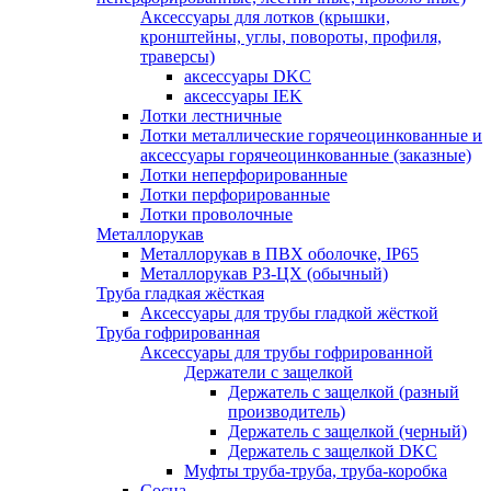
Аксессуары для лотков (крышки,
кронштейны, углы, повороты, профиля,
траверсы)
аксессуары DKC
аксессуары IEK
Лотки лестничные
Лотки металлические горячеоцинкованные и
аксессуары горячеоцинкованные (заказные)
Лотки неперфорированные
Лотки перфорированные
Лотки проволочные
Металлорукав
Металлорукав в ПВХ оболочке, IP65
Металлорукав РЗ-ЦХ (обычный)
Труба гладкая жёсткая
Аксессуары для трубы гладкой жёсткой
Труба гофрированная
Аксессуары для трубы гофрированной
Держатели с защелкой
Держатель с защелкой (разный
производитель)
Держатель с защелкой (черный)
Держатель с защелкой DKC
Муфты труба-труба, труба-коробка
Сосна