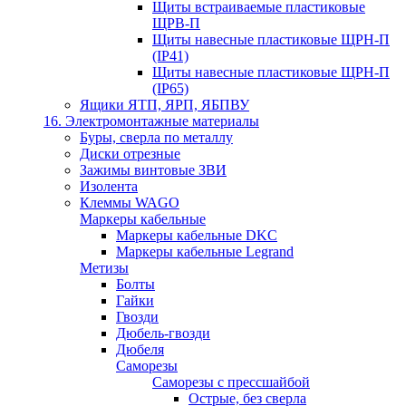
Щиты встраиваемые пластиковые
ЩРВ-П
Щиты навесные пластиковые ЩРН-П
(IP41)
Щиты навесные пластиковые ЩРН-П
(IP65)
Ящики ЯТП, ЯРП, ЯБПВУ
16. Электромонтажные материалы
Буры, сверла по металлу
Диски отрезные
Зажимы винтовые ЗВИ
Изолента
Клеммы WAGO
Маркеры кабельные
Маркеры кабельные DKC
Маркеры кабельные Legrand
Метизы
Болты
Гайки
Гвозди
Дюбель-гвозди
Дюбеля
Саморезы
Саморезы с прессшайбой
Острые, без сверла