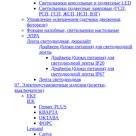
Светильники консольные и подвесные LED
Светильники подвесные ламповые (ГСП,
РСП, ГСП, ЖСП, НСП, ВЗГ)
Управление освещением (датчики движения,
фотореле)
Фонари налобные, светильники настольные
ЭПРА
Лента светодиодная, дюралайт
Драйвера (блоки питания) для светодиодной
ленты
Драйвера (блоки питания) для
светодиодной ленты IP20
Драйвера (блоки питания) для
светодиодной ленты IP67
Лента светодиодная
07. Электроустановочные изделия (розетки,
выключатели)
EKF
IEK
Гермес PLUS
КВАРТА
ОКТАВА
ФОРС
Legrand
Cariva