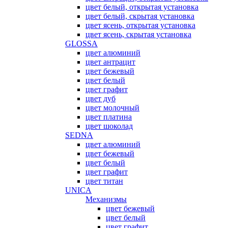
цвет белый, открытая установка
цвет белый, скрытая установка
цвет ясень, открытая установка
цвет ясень, скрытая установка
GLOSSA
цвет алюминий
цвет антрацит
цвет бежевый
цвет белый
цвет графит
цвет дуб
цвет молочный
цвет платина
цвет шоколад
SEDNA
цвет алюминий
цвет бежевый
цвет белый
цвет графит
цвет титан
UNICA
Механизмы
цвет бежевый
цвет белый
цвет графит