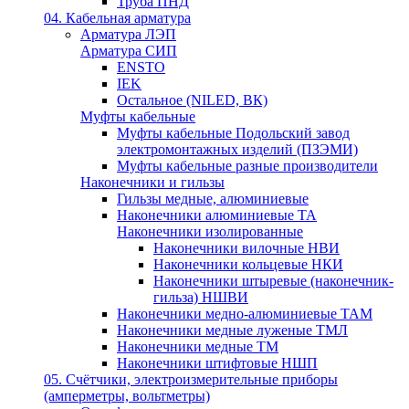
Труба ПНД
04. Кабельная арматура
Арматура ЛЭП
Арматура СИП
ENSTO
IEK
Остальное (NILED, ВК)
Муфты кабельные
Муфты кабельные Подольский завод
электромонтажных изделий (ПЗЭМИ)
Муфты кабельные разные производители
Наконечники и гильзы
Гильзы медные, алюминиевые
Наконечники алюминиевые ТА
Наконечники изолированные
Наконечники вилочные НВИ
Наконечники кольцевые НКИ
Наконечники штыревые (наконечник-
гильза) НШВИ
Наконечники медно-алюминиевые ТАМ
Наконечники медные луженые ТМЛ
Наконечники медные ТМ
Наконечники штифтовые НШП
05. Счётчики, электроизмерительные приборы
(амперметры, вольтметры)