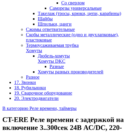
Со сверлом
Саморезы универсальные
Такелаж (тросы, крюки, цепи, карабины)
Шайбы
Шпильки, цанги
Сжимы ответвительные
Скобы металлические (одно и двухлапковые),
пластиковые
Термоусаживаемая трубка
Хомуты
Дюбель-хомуты
Хомуты DKC
Разные
Хомуты разных производителей
Разное
17. Звонки
18. Рубильники
19. Сварочное оборудование
20. Электродвигатели
В категорию Реле времени, таймеры
CT-ERE Реле времени с задержкой на
включение 3..300сек 24В AC/DC, 220-