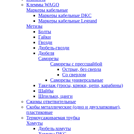
Клеммы WAGO
Маркеры кабельные
Маркеры кабельные DKC
Маркеры кабельные Legrand
Метизы
Болты
Гайки
Гвозди
Дюбель-гвозди
Дюбеля
Саморезы
Саморезы с прессшайбой
Острые, без сверла
Со сверлом
Саморезы универсальные
Такелаж (тросы, крюки, цепи, карабины)
Шайбы
Шпильки, цанги
Сжимы ответвительные
Скобы металлические (одно и двухлапковые),
пластиковые
Термоусаживаемая трубка
Хомуты
Дюбель-хомуты
Хомуты DKC