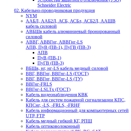
Schneider Electric
02. Кабельно-проводниковая продукция
NYM
ААБЛ, ААБ2Л, АСБ, АСБл, АСБ2Л, ААШВ
кабель силовой
АВБШв кабель алюминиевый бронированный
силовой
АВВГ, АВВГнг, АВВГнг-LS
АПВ, ПуВ (ПВ-1), ПуГВ (ПВ-3)
АПВ
ПуВ (ПВ-1)
ПуГВ (ПВ-3)
ВБШв, нг, нг-LS кабель медный силовой
ВВГ, ВВГнг, ВВГнг-LS (ГОСТ)
ВВГ, ВВГнг, ВВГнг-LS (ТУ)
ВВГнг-FRLS
ВВГнг-LSLTx (ГОСТ)
Кабель видеонаблюдения КВК
Кабель для систем пожарной сигнализации КПС,
КПСнг, -LS, -FRLS, -FRHF
Кабель информационный для компьютерных сетей
UTP, FTP
Кабель медный гибкий КГ, РПШ
Кабель оптиковолоконный