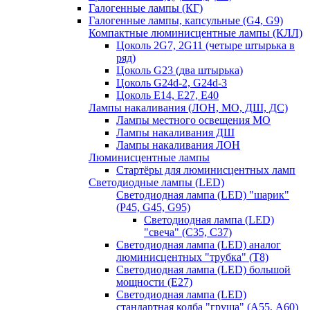
Галогенные лампы (КГ)
Галогенные лампы, капсульные (G4, G9)
Компактные люминисцентные лампы (КЛЛ)
Цоколь 2G7, 2G11 (четыре штырька в
ряд)
Цоколь G23 (два штырька)
Цоколь G24d-2, G24d-3
Цоколь Е14, Е27, Е40
Лампы накаливания (ЛОН, МО, ДШ, ДС)
Лампы местного освещения МО
Лампы накаливания ДШ
Лампы накаливания ЛОН
Люминисцентные лампы
Стартёры для люминисцентных ламп
Светодиодные лампы (LED)
Светодиодная лампа (LED) "шарик"
(P45, G45, G95)
Светодиодная лампа (LED)
"свеча" (С35, С37)
Светодиодная лампа (LED) аналог
люминисцентных "трубка" (T8)
Светодиодная лампа (LED) большой
мощности (Е27)
Светодиодная лампа (LED)
стандартная колба "груша" (А55, А60)