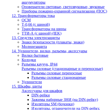
аккумуляторы
Оповещатели световые, светозвуковые, звуковые
Приборы пожарно-охранной сигнализации (ПОС)
12. Трансформаторы тока
ОСМ
Т-0,66 (с шиной)
Трансформаторы на шины
ТТИ-А (с шиной) (IEK)
13. Средства электрозащиты
Знаки безопасности (плакаты, знаки)
Молниезащита
14. Удлинители, вилки, разъемы, аксессуары
Вилки бытовые
Колодки
Разъемы каучук, IP44
Разъемы силовые (стационарные и переносные)
Разъемы силовые переносные
Разъемы силовые стационарные
Удлинители
15. Шкафы, щиты
Аксессуары для шкафов
DIN-рейки
Зажимы наборные ЗНИ (на DIN-рейку)
Изоляторы SM (бочонки)
Изоляторы, ограничители на DIN-рейку,