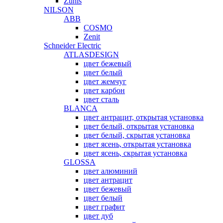
Zunis
NILSON
ABB
COSMO
Zenit
Schneider Electric
ATLASDESIGN
цвет бежевый
цвет белый
цвет жемчуг
цвет карбон
цвет сталь
BLANCA
цвет антрацит, открытая установка
цвет белый, открытая установка
цвет белый, скрытая установка
цвет ясень, открытая установка
цвет ясень, скрытая установка
GLOSSA
цвет алюминий
цвет антрацит
цвет бежевый
цвет белый
цвет графит
цвет дуб