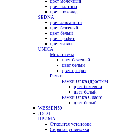
цвет молочный
цвет платина
цвет шоколад
SEDNA
цвет алюминий
цвет бежевый
цвет белый
цвет графит
цвет титан
UNICA
Механизмы
цвет бежевый
цвет белый
цвет графит
Рамки
Рамки Unica (простые)
цвет бежевый
цвет белый
Рамки Unica Quadro
цвет белый
WESSEN59
ДУЭТ
ПРИМА
Открытая установка
Скрытая установка