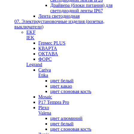
Драйвера (блоки питания) для
светодиодной ленты IP67
Лента светодиодная
07. Электроустановочные изделия (розетки,
выключатели)
EKF
IEK
Гермес PLUS
КВАРТА
ОКТАВА
ФОРС
Legrand
Cariva
Etika
цвет белый
цвет какао
цвет слоновая кость
Mosaic
P17 Tempra Pro
Plexo
Valena
цвет алюминий
цвет белый
цвет слоновая кость