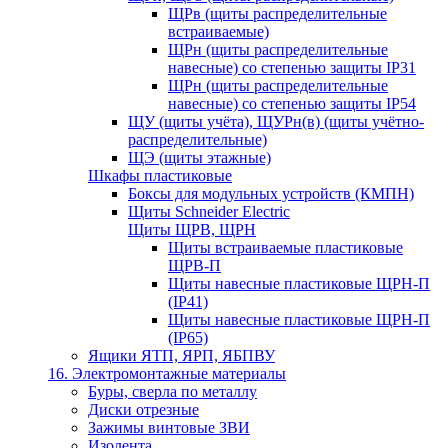
ЩРв (щиты распределительные
встраиваемые)
ЩРн (щиты распределительные
навесные) со степенью защиты IP31
ЩРн (щиты распределительные
навесные) со степенью защиты IP54
ЩУ (щиты учёта), ЩУРн(в) (щиты учётно-
распределительные)
ЩЭ (щиты этажные)
Шкафы пластиковые
Боксы для модульных устройств (КМПН)
Щиты Schneider Electric
Щиты ЩРВ, ЩРН
Щиты встраиваемые пластиковые
ЩРВ-П
Щиты навесные пластиковые ЩРН-П
(IP41)
Щиты навесные пластиковые ЩРН-П
(IP65)
Ящики ЯТП, ЯРП, ЯБПВУ
16. Электромонтажные материалы
Буры, сверла по металлу
Диски отрезные
Зажимы винтовые ЗВИ
Изолента