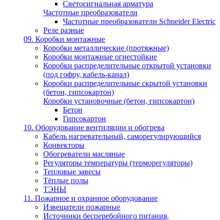
Светосигнальная арматура
Частотные преобразователи
Частотные преобразователи Schneider Electric
Реле разные
09. Коробки монтажные
Коробки металлические (протяжные)
Коробки монтажные огнестойкие
Коробки распределительные открытой установки
(под гофру, кабель-канал)
Коробки распределительные скрытой установки
(бетон, гипсокартон)
Коробки установочные (бетон, гипсокартон)
Бетон
Гипсокартон
10. Оборудование вентиляции и обогрева
Кабель нагревательный, саморегулирующийся
Конвекторы
Обогреватели масляные
Регуляторы температуры (терморегуляторы)
Тепловые завесы
Тёплые полы
ТЭНЫ
11. Пожарное и охранное оборудование
Извещатели пожарные
Источники бесперебойного питания,