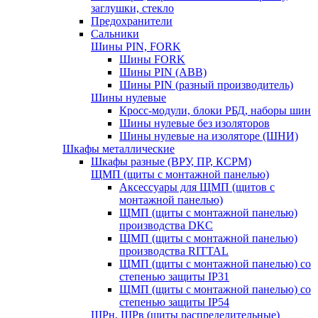
заглушки, стекло
Предохранители
Сальники
Шины PIN, FORK
Шины FORK
Шины PIN (АВВ)
Шины PIN (разный производитель)
Шины нулевые
Кросс-модули, блоки РБД, наборы шин
Шины нулевые без изоляторов
Шины нулевые на изоляторе (ШНИ)
Шкафы металлические
Шкафы разные (ВРУ, ПР, КСРМ)
ЩМП (щиты с монтажной панелью)
Аксессуары для ЩМП (щитов с
монтажной панелью)
ЩМП (щиты с монтажной панелью)
производства DKC
ЩМП (щиты с монтажной панелью)
производства RITTAL
ЩМП (щиты с монтажной панелью) со
степенью защиты IP31
ЩМП (щиты с монтажной панелью) со
степенью защиты IP54
ЩРн, ЩРв (щиты распределительные)