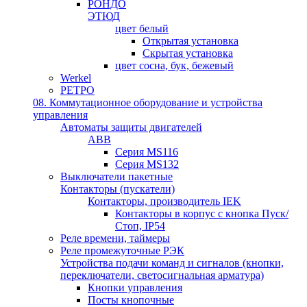
РОНДО
ЭТЮД
цвет белый
Открытая установка
Скрытая установка
цвет сосна, бук, бежевый
Werkel
РЕТРО
08. Коммутационное оборудование и устройства
управления
Автоматы защиты двигателей
ABB
Серия MS116
Серия MS132
Выключатели пакетные
Контакторы (пускатели)
Контакторы, производитель IEK
Контакторы в корпус с кнопка Пуск/
Стоп, IP54
Реле времени, таймеры
Реле промежуточные РЭК
Устройства подачи команд и сигналов (кнопки,
переключатели, светосигнальная арматура)
Кнопки управления
Посты кнопочные