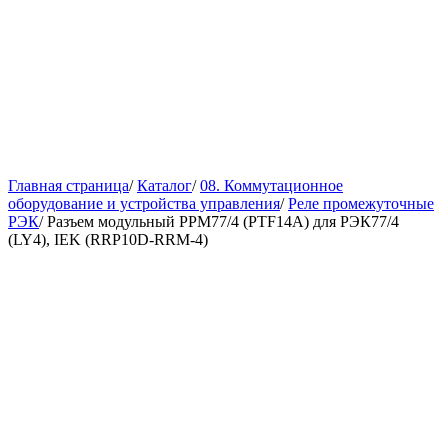
Главная страница
/
Каталог
/
08. Коммутационное
оборудование и устройства управления
/
Реле промежуточные
РЭК
/
Разъем модульный РРМ77/4 (PTF14A) для РЭК77/4
(LY4), IEK (RRP10D-RRM-4)