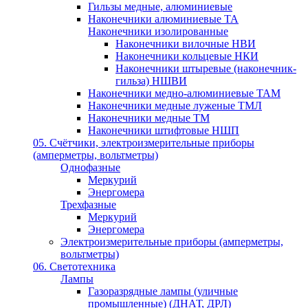
Гильзы медные, алюминиевые
Наконечники алюминиевые ТА
Наконечники изолированные
Наконечники вилочные НВИ
Наконечники кольцевые НКИ
Наконечники штыревые (наконечник-
гильза) НШВИ
Наконечники медно-алюминиевые ТАМ
Наконечники медные луженые ТМЛ
Наконечники медные ТМ
Наконечники штифтовые НШП
05. Счётчики, электроизмерительные приборы
(амперметры, вольтметры)
Однофазные
Меркурий
Энергомера
Трехфазные
Меркурий
Энергомера
Электроизмерительные приборы (амперметры,
вольтметры)
06. Светотехника
Лампы
Газоразрядные лампы (уличные
промышленные) (ДНАТ, ДРЛ)