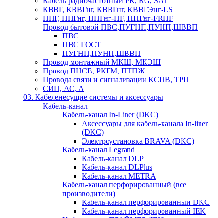
Кабель радиочастотный РК, RG, SAT
КВВГ, КВВГнг, КВВГнг, КВВГЭнг-LS
ППГ, ППГнг, ППГнг-HF, ППГнг-FRHF
Провод бытовой ПВС,ПУГНП,ПУНП,ШВВП
ПВС
ПВС ГОСТ
ПУГНП,ПУНП,ШВВП
Провод монтажный МКШ, МКЭШ
Провод ПНСВ, РКГМ, ПТПЖ
Провода связи и сигнализации КСПВ, ТРП
СИП, АС, А
03. Кабеленесущие системы и аксессуары
Кабель-канал
Кабель-канал In-Liner (DKC)
Аксессуары для кабель-канала In-liner
(DKC)
Электроустановка BRAVA (DKC)
Кабель-канал Legrand
Кабель-канал DLP
Кабель-канал DLPlus
Кабель-канал METRA
Кабель-канал перфорированный (все
производители)
Кабель-канал перфорированный DKC
Кабель-канал перфорированный IEK