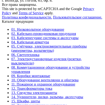
г. Вологда, ул. Гоголя, 63, оф. 8.
Все права защищены.
This site is protected by reCAPTCHA and the Google
Privacy
Policy
and
Terms of Service
apply.
Политика конфедициальности.
Пользовательское соглашение.
Каталог продукции
01. Низковольтное оборудование
02. Кабельно-проводниковая продукция
03. Кабеленесущие системы и аксессуары
04. Кабельная арматура
05. Счётчики, электроизмерительные приборы
(амперметры, вольтметры)
06. Светотехника
07. Электроустановочные изделия (розетки,
выключатели)
08. Коммутационное оборудование и устройства
управления
09. Коробки монтажные
10. Оборудование вентиляции и обогрева
11. Пожарное и охранное оборудование
12. Трансформаторы тока
13. Средства электрозащиты
14. Удлинители, вилки, разъемы, аксессуары
15. Шкафы, щиты