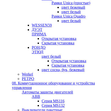
Рамки Unica (простые)
цвет бежевый
цвет белый
Рамки Unica Quadro
цвет белый
WESSEN59
ДУЭТ
ПРИМА
Открытая установка
Скрытая установка
РОНДО
ЭТЮД
цвет белый
Открытая установка
Скрытая установка
цвет сосна, бук, бежевый
Werkel
РЕТРО
08. Коммутационное оборудование и устройства
управления
Автоматы защиты двигателей
ABB
Серия MS116
Серия MS132
Выключатели пакетные