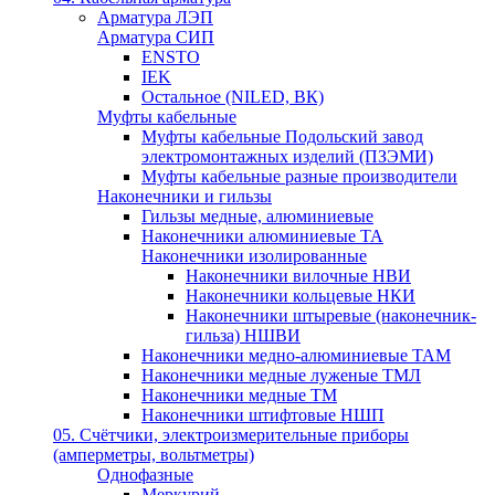
Арматура ЛЭП
Арматура СИП
ENSTO
IEK
Остальное (NILED, ВК)
Муфты кабельные
Муфты кабельные Подольский завод
электромонтажных изделий (ПЗЭМИ)
Муфты кабельные разные производители
Наконечники и гильзы
Гильзы медные, алюминиевые
Наконечники алюминиевые ТА
Наконечники изолированные
Наконечники вилочные НВИ
Наконечники кольцевые НКИ
Наконечники штыревые (наконечник-
гильза) НШВИ
Наконечники медно-алюминиевые ТАМ
Наконечники медные луженые ТМЛ
Наконечники медные ТМ
Наконечники штифтовые НШП
05. Счётчики, электроизмерительные приборы
(амперметры, вольтметры)
Однофазные
Меркурий