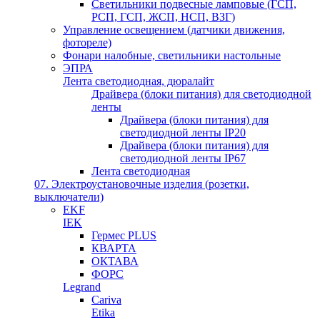
Светильники подвесные ламповые (ГСП,
РСП, ГСП, ЖСП, НСП, ВЗГ)
Управление освещением (датчики движения,
фотореле)
Фонари налобные, светильники настольные
ЭПРА
Лента светодиодная, дюралайт
Драйвера (блоки питания) для светодиодной
ленты
Драйвера (блоки питания) для
светодиодной ленты IP20
Драйвера (блоки питания) для
светодиодной ленты IP67
Лента светодиодная
07. Электроустановочные изделия (розетки,
выключатели)
EKF
IEK
Гермес PLUS
КВАРТА
ОКТАВА
ФОРС
Legrand
Cariva
Etika