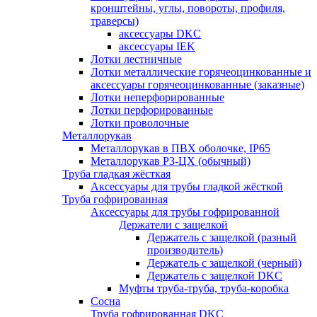
кронштейны, углы, повороты, профиля,
траверсы)
аксессуары DKC
аксессуары IEK
Лотки лестничные
Лотки металлические горячеоцинкованные и
аксессуары горячеоцинкованные (заказные)
Лотки неперфорированные
Лотки перфорированные
Лотки проволочные
Металлорукав
Металлорукав в ПВХ оболочке, IP65
Металлорукав РЗ-ЦХ (обычный)
Труба гладкая жёсткая
Аксессуары для трубы гладкой жёсткой
Труба гофрированная
Аксессуары для трубы гофрированной
Держатели с защелкой
Держатель с защелкой (разный
производитель)
Держатель с защелкой (черный)
Держатель с защелкой DKC
Муфты труба-труба, труба-коробка
Сосна
Труба гофрированная DKC