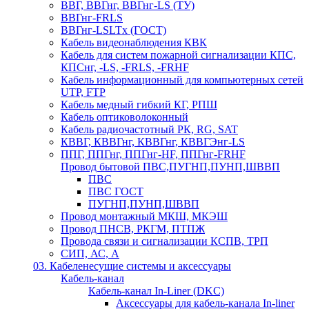
ВВГ, ВВГнг, ВВГнг-LS (ТУ)
ВВГнг-FRLS
ВВГнг-LSLTx (ГОСТ)
Кабель видеонаблюдения КВК
Кабель для систем пожарной сигнализации КПС,
КПСнг, -LS, -FRLS, -FRHF
Кабель информационный для компьютерных сетей
UTP, FTP
Кабель медный гибкий КГ, РПШ
Кабель оптиковолоконный
Кабель радиочастотный РК, RG, SAT
КВВГ, КВВГнг, КВВГнг, КВВГЭнг-LS
ППГ, ППГнг, ППГнг-HF, ППГнг-FRHF
Провод бытовой ПВС,ПУГНП,ПУНП,ШВВП
ПВС
ПВС ГОСТ
ПУГНП,ПУНП,ШВВП
Провод монтажный МКШ, МКЭШ
Провод ПНСВ, РКГМ, ПТПЖ
Провода связи и сигнализации КСПВ, ТРП
СИП, АС, А
03. Кабеленесущие системы и аксессуары
Кабель-канал
Кабель-канал In-Liner (DKC)
Аксессуары для кабель-канала In-liner