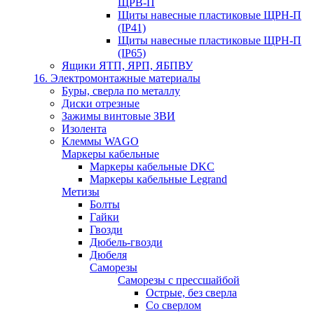
ЩРВ-П
Щиты навесные пластиковые ЩРН-П
(IP41)
Щиты навесные пластиковые ЩРН-П
(IP65)
Ящики ЯТП, ЯРП, ЯБПВУ
16. Электромонтажные материалы
Буры, сверла по металлу
Диски отрезные
Зажимы винтовые ЗВИ
Изолента
Клеммы WAGO
Маркеры кабельные
Маркеры кабельные DKC
Маркеры кабельные Legrand
Метизы
Болты
Гайки
Гвозди
Дюбель-гвозди
Дюбеля
Саморезы
Саморезы с прессшайбой
Острые, без сверла
Со сверлом