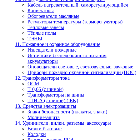
Кабель нагревательный, саморегулирующийся
Конвекторы
Обогреватели масляные
Регуляторы температуры (терморегуляторы)
Тепловые завесы
Тёплые полы
ТЭНЫ
11. Пожарное и охранное оборудование
Извещатели пожарные
Источники бесперебойного питания,
аккумуляторы
Оповещатели световые, светозвуковые, звуковые
Приборы пожарно-охранной сигнализации (ПОС)
12. Трансформаторы тока
ОСМ
Т-0,66 (с шиной)
Трансформаторы на шины
ТТИ-А (с шиной) (IEK)
13. Средства электрозащиты
Знаки безопасности (плакаты, знаки)
Молниезащита
14. Удлинители, вилки, разъемы, аксессуары
Вилки бытовые
Колодки
Разъемы каучук, IP44