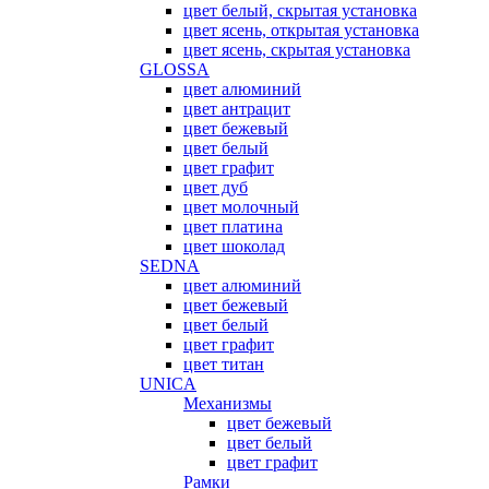
цвет белый, скрытая установка
цвет ясень, открытая установка
цвет ясень, скрытая установка
GLOSSA
цвет алюминий
цвет антрацит
цвет бежевый
цвет белый
цвет графит
цвет дуб
цвет молочный
цвет платина
цвет шоколад
SEDNA
цвет алюминий
цвет бежевый
цвет белый
цвет графит
цвет титан
UNICA
Механизмы
цвет бежевый
цвет белый
цвет графит
Рамки