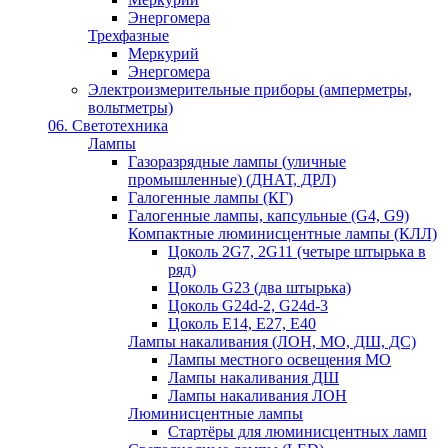
Энергомера
Трехфазные
Меркурий
Энергомера
Электроизмерительные приборы (амперметры,
вольтметры)
06. Светотехника
Лампы
Газоразрядные лампы (уличные
промышленные) (ДНАТ, ДРЛ)
Галогенные лампы (КГ)
Галогенные лампы, капсульные (G4, G9)
Компактные люминисцентные лампы (КЛЛ)
Цоколь 2G7, 2G11 (четыре штырька в
ряд)
Цоколь G23 (два штырька)
Цоколь G24d-2, G24d-3
Цоколь Е14, Е27, Е40
Лампы накаливания (ЛОН, МО, ДШ, ДС)
Лампы местного освещения МО
Лампы накаливания ДШ
Лампы накаливания ЛОН
Люминисцентные лампы
Стартёры для люминисцентных ламп