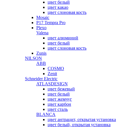
цвет белый
цвет какао
цвет слоновая кость
Mosaic
P17 Tempra Pro
Plexo
Valena
цвет алюминий
цвет белый
цвет слоновая кость
Zunis
NILSON
ABB
COSMO
Zenit
Schneider Electric
ATLASDESIGN
цвет бежевый
цвет белый
цвет жемчуг
цвет карбон
цвет сталь
BLANCA
цвет антрацит, открытая установка
цвет белый, открытая установка