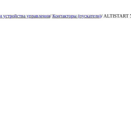
и устройства управления
/
Контакторы (пускатели)
/
ALTISTART Ус