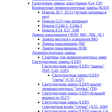
Галогенные лампы, капсульные (G4, G9)
Компактные люминисцентные лампы (КЛЛ)
Цоколь 2G7, 2G11 (четыре штырька в
ряд)
Цоколь G23 (два штырька)
Цоколь G24d-2, G24d-3
Цоколь Е14, Е27, Е40
Лампы накаливания (ЛОН, МО, ДШ, ДС)
Лампы местного освещения МО
Лампы накаливания ДШ
Лампы накаливания ЛОН
Люминисцентные лампы
Стартёры для люминисцентных ламп
Светодиодные лампы (LED)
Светодиодная лампа (LED) "шарик"
(P45, G45, G95)
Светодиодная лампа (LED)
"свеча" (С35, С37)
Светодиодная лампа (LED) аналог
люминисцентных "трубка" (T8)
Светодиодная лампа (LED) большой
мощности (Е27)
Светодиодная лампа (LED)
стандартная колба "груша" (А55, А60)
Светодиодная лампа (LED) цоколь G4,