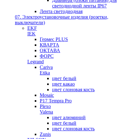
Драйвера (блоки питания) для
светодиодной ленты IP67
Лента светодиодная
07. Электроустановочные изделия (розетки,
выключатели)
EKF
IEK
Гермес PLUS
КВАРТА
ОКТАВА
ФОРС
Legrand
Cariva
Etika
цвет белый
цвет какао
цвет слоновая кость
Mosaic
P17 Tempra Pro
Plexo
Valena
цвет алюминий
цвет белый
цвет слоновая кость
Zunis