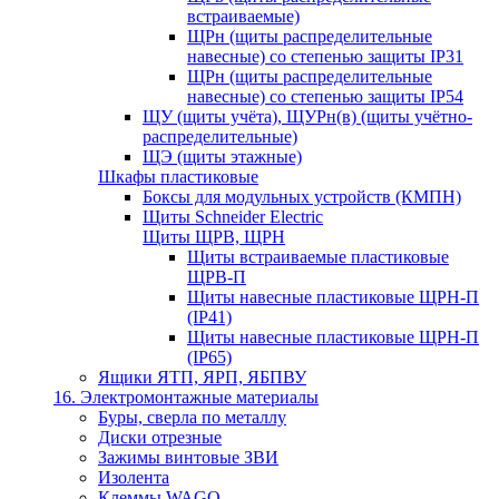
встраиваемые)
ЩРн (щиты распределительные
навесные) со степенью защиты IP31
ЩРн (щиты распределительные
навесные) со степенью защиты IP54
ЩУ (щиты учёта), ЩУРн(в) (щиты учётно-
распределительные)
ЩЭ (щиты этажные)
Шкафы пластиковые
Боксы для модульных устройств (КМПН)
Щиты Schneider Electric
Щиты ЩРВ, ЩРН
Щиты встраиваемые пластиковые
ЩРВ-П
Щиты навесные пластиковые ЩРН-П
(IP41)
Щиты навесные пластиковые ЩРН-П
(IP65)
Ящики ЯТП, ЯРП, ЯБПВУ
16. Электромонтажные материалы
Буры, сверла по металлу
Диски отрезные
Зажимы винтовые ЗВИ
Изолента
Клеммы WAGO