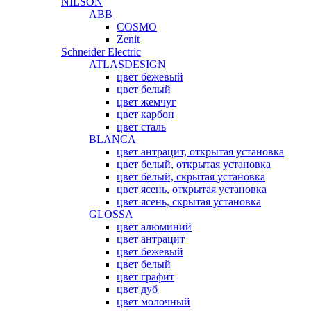
NILSON
ABB
COSMO
Zenit
Schneider Electric
ATLASDESIGN
цвет бежевый
цвет белый
цвет жемчуг
цвет карбон
цвет сталь
BLANCA
цвет антрацит, открытая установка
цвет белый, открытая установка
цвет белый, скрытая установка
цвет ясень, открытая установка
цвет ясень, скрытая установка
GLOSSA
цвет алюминий
цвет антрацит
цвет бежевый
цвет белый
цвет графит
цвет дуб
цвет молочный