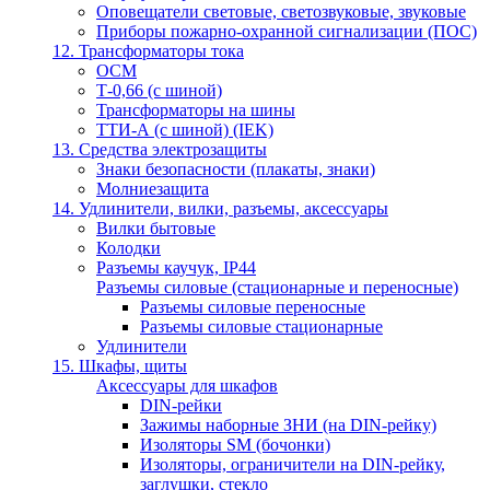
Оповещатели световые, светозвуковые, звуковые
Приборы пожарно-охранной сигнализации (ПОС)
12. Трансформаторы тока
ОСМ
Т-0,66 (с шиной)
Трансформаторы на шины
ТТИ-А (с шиной) (IEK)
13. Средства электрозащиты
Знаки безопасности (плакаты, знаки)
Молниезащита
14. Удлинители, вилки, разъемы, аксессуары
Вилки бытовые
Колодки
Разъемы каучук, IP44
Разъемы силовые (стационарные и переносные)
Разъемы силовые переносные
Разъемы силовые стационарные
Удлинители
15. Шкафы, щиты
Аксессуары для шкафов
DIN-рейки
Зажимы наборные ЗНИ (на DIN-рейку)
Изоляторы SM (бочонки)
Изоляторы, ограничители на DIN-рейку,
заглушки, стекло