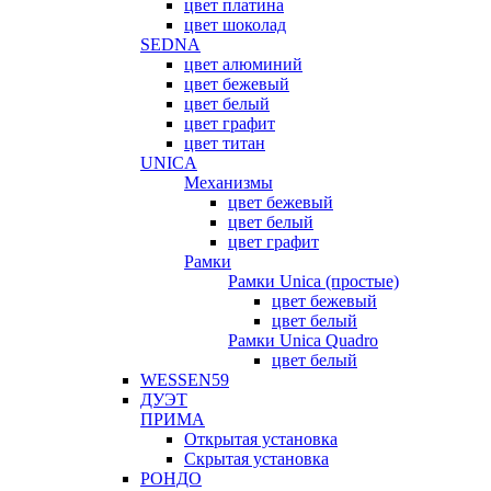
цвет платина
цвет шоколад
SEDNA
цвет алюминий
цвет бежевый
цвет белый
цвет графит
цвет титан
UNICA
Механизмы
цвет бежевый
цвет белый
цвет графит
Рамки
Рамки Unica (простые)
цвет бежевый
цвет белый
Рамки Unica Quadro
цвет белый
WESSEN59
ДУЭТ
ПРИМА
Открытая установка
Скрытая установка
РОНДО