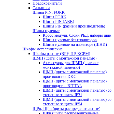
Предохранители
Сальники
Шины PIN, FORK
Шины FORK
Шины PIN (АВВ)
Шины PIN (разный производитель)
Шины нулевые
Кросс-модули, блоки РБД, наборы шин
Шины нулевые без изоляторов
Шины нулевые на изоляторе (ШНИ)
Шкафы металлические
Шкафы разные (ВРУ, ПР, КСРМ)
ЩМП (щиты с монтажной панелью)
Аксессуары для ЩМП (щитов с
монтажной панелью)
ЩМП (щиты с монтажной панелью)
производства DKC
ЩМП (щиты с монтажной панелью)
производства RITTAL
ЩМП (щиты с монтажной панелью) со
степенью защиты IP31
ЩМП (щиты с монтажной панелью) со
степенью защиты IP54
ЩРн, ЩРв (щиты распределительные)
ЩРв (щиты распределительные