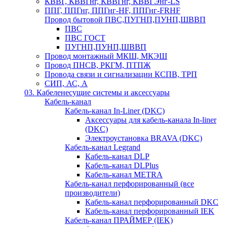
КВВГ, КВВГнг, КВВГнг, КВВГЭнг-LS
ППГ, ППГнг, ППГнг-HF, ППГнг-FRHF
Провод бытовой ПВС,ПУГНП,ПУНП,ШВВП
ПВС
ПВС ГОСТ
ПУГНП,ПУНП,ШВВП
Провод монтажный МКШ, МКЭШ
Провод ПНСВ, РКГМ, ПТПЖ
Провода связи и сигнализации КСПВ, ТРП
СИП, АС, А
03. Кабеленесущие системы и аксессуары
Кабель-канал
Кабель-канал In-Liner (DKC)
Аксессуары для кабель-канала In-liner
(DKC)
Электроустановка BRAVA (DKC)
Кабель-канал Legrand
Кабель-канал DLP
Кабель-канал DLPlus
Кабель-канал METRA
Кабель-канал перфорированный (все
производители)
Кабель-канал перфорированный DKC
Кабель-канал перфорированный IEK
Кабель-канал ПРАЙМЕР (IEK)