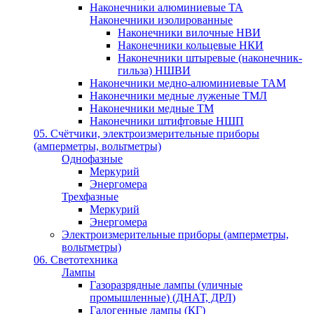
Наконечники алюминиевые ТА
Наконечники изолированные
Наконечники вилочные НВИ
Наконечники кольцевые НКИ
Наконечники штыревые (наконечник-
гильза) НШВИ
Наконечники медно-алюминиевые ТАМ
Наконечники медные луженые ТМЛ
Наконечники медные ТМ
Наконечники штифтовые НШП
05. Счётчики, электроизмерительные приборы
(амперметры, вольтметры)
Однофазные
Меркурий
Энергомера
Трехфазные
Меркурий
Энергомера
Электроизмерительные приборы (амперметры,
вольтметры)
06. Светотехника
Лампы
Газоразрядные лампы (уличные
промышленные) (ДНАТ, ДРЛ)
Галогенные лампы (КГ)