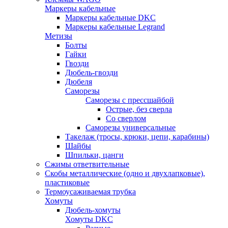
Маркеры кабельные
Маркеры кабельные DKC
Маркеры кабельные Legrand
Метизы
Болты
Гайки
Гвозди
Дюбель-гвозди
Дюбеля
Саморезы
Саморезы с прессшайбой
Острые, без сверла
Со сверлом
Саморезы универсальные
Такелаж (тросы, крюки, цепи, карабины)
Шайбы
Шпильки, цанги
Сжимы ответвительные
Скобы металлические (одно и двухлапковые),
пластиковые
Термоусаживаемая трубка
Хомуты
Дюбель-хомуты
Хомуты DKC