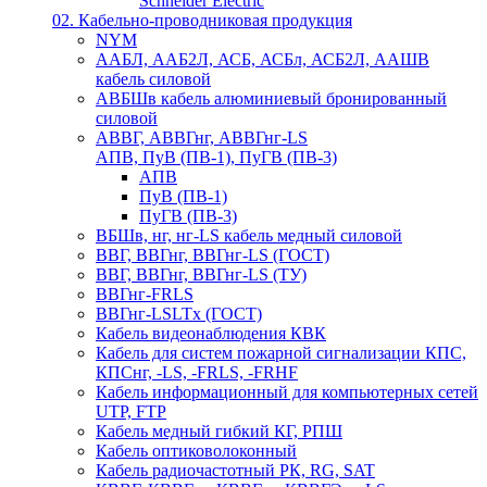
Schneider Electric
02. Кабельно-проводниковая продукция
NYM
ААБЛ, ААБ2Л, АСБ, АСБл, АСБ2Л, ААШВ
кабель силовой
АВБШв кабель алюминиевый бронированный
силовой
АВВГ, АВВГнг, АВВГнг-LS
АПВ, ПуВ (ПВ-1), ПуГВ (ПВ-3)
АПВ
ПуВ (ПВ-1)
ПуГВ (ПВ-3)
ВБШв, нг, нг-LS кабель медный силовой
ВВГ, ВВГнг, ВВГнг-LS (ГОСТ)
ВВГ, ВВГнг, ВВГнг-LS (ТУ)
ВВГнг-FRLS
ВВГнг-LSLTx (ГОСТ)
Кабель видеонаблюдения КВК
Кабель для систем пожарной сигнализации КПС,
КПСнг, -LS, -FRLS, -FRHF
Кабель информационный для компьютерных сетей
UTP, FTP
Кабель медный гибкий КГ, РПШ
Кабель оптиковолоконный
Кабель радиочастотный РК, RG, SAT