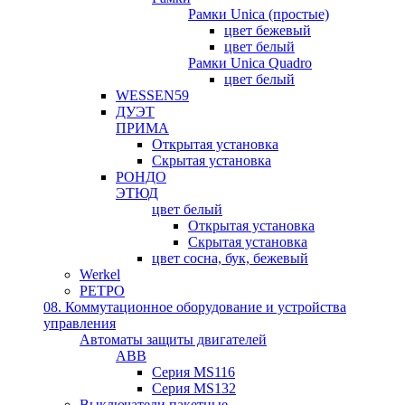
Рамки Unica (простые)
цвет бежевый
цвет белый
Рамки Unica Quadro
цвет белый
WESSEN59
ДУЭТ
ПРИМА
Открытая установка
Скрытая установка
РОНДО
ЭТЮД
цвет белый
Открытая установка
Скрытая установка
цвет сосна, бук, бежевый
Werkel
РЕТРО
08. Коммутационное оборудование и устройства
управления
Автоматы защиты двигателей
ABB
Серия MS116
Серия MS132
Выключатели пакетные