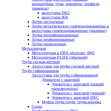
кронштейны, углы, повороты, профиля,
траверсы)
аксессуары DKC
аксессуары IEK
Лотки лестничные
Лотки металлические горячеоцинкованные и
аксессуары горячеоцинкованные (заказные)
Лотки неперфорированные
Лотки перфорированные
Лотки проволочные
Металлорукав
Металлорукав в ПВХ оболочке, IP65
Металлорукав РЗ-ЦХ (обычный)
Труба гладкая жёсткая
Аксессуары для трубы гладкой жёсткой
Труба гофрированная
Аксессуары для трубы гофрированной
Держатели с защелкой
Держатель с защелкой (разный
производитель)
Держатель с защелкой (черный)
Держатель с защелкой DKC
Муфты труба-труба, труба-коробка
Сосна
Труба гофрированная DKC