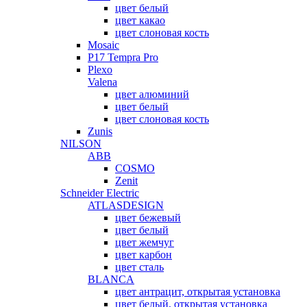
цвет белый
цвет какао
цвет слоновая кость
Mosaic
P17 Tempra Pro
Plexo
Valena
цвет алюминий
цвет белый
цвет слоновая кость
Zunis
NILSON
ABB
COSMO
Zenit
Schneider Electric
ATLASDESIGN
цвет бежевый
цвет белый
цвет жемчуг
цвет карбон
цвет сталь
BLANCA
цвет антрацит, открытая установка
цвет белый, открытая установка