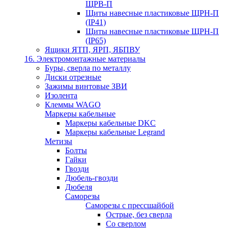
ЩРВ-П
Щиты навесные пластиковые ЩРН-П
(IP41)
Щиты навесные пластиковые ЩРН-П
(IP65)
Ящики ЯТП, ЯРП, ЯБПВУ
16. Электромонтажные материалы
Буры, сверла по металлу
Диски отрезные
Зажимы винтовые ЗВИ
Изолента
Клеммы WAGO
Маркеры кабельные
Маркеры кабельные DKC
Маркеры кабельные Legrand
Метизы
Болты
Гайки
Гвозди
Дюбель-гвозди
Дюбеля
Саморезы
Саморезы с прессшайбой
Острые, без сверла
Со сверлом