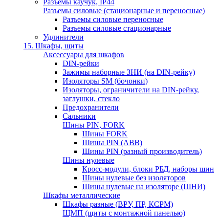
Разъемы каучук, IP44
Разъемы силовые (стационарные и переносные)
Разъемы силовые переносные
Разъемы силовые стационарные
Удлинители
15. Шкафы, щиты
Аксессуары для шкафов
DIN-рейки
Зажимы наборные ЗНИ (на DIN-рейку)
Изоляторы SM (бочонки)
Изоляторы, ограничители на DIN-рейку,
заглушки, стекло
Предохранители
Сальники
Шины PIN, FORK
Шины FORK
Шины PIN (АВВ)
Шины PIN (разный производитель)
Шины нулевые
Кросс-модули, блоки РБД, наборы шин
Шины нулевые без изоляторов
Шины нулевые на изоляторе (ШНИ)
Шкафы металлические
Шкафы разные (ВРУ, ПР, КСРМ)
ЩМП (щиты с монтажной панелью)