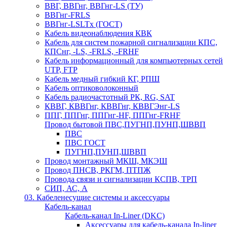
ВВГ, ВВГнг, ВВГнг-LS (ТУ)
ВВГнг-FRLS
ВВГнг-LSLTx (ГОСТ)
Кабель видеонаблюдения КВК
Кабель для систем пожарной сигнализации КПС,
КПСнг, -LS, -FRLS, -FRHF
Кабель информационный для компьютерных сетей
UTP, FTP
Кабель медный гибкий КГ, РПШ
Кабель оптиковолоконный
Кабель радиочастотный РК, RG, SAT
КВВГ, КВВГнг, КВВГнг, КВВГЭнг-LS
ППГ, ППГнг, ППГнг-HF, ППГнг-FRHF
Провод бытовой ПВС,ПУГНП,ПУНП,ШВВП
ПВС
ПВС ГОСТ
ПУГНП,ПУНП,ШВВП
Провод монтажный МКШ, МКЭШ
Провод ПНСВ, РКГМ, ПТПЖ
Провода связи и сигнализации КСПВ, ТРП
СИП, АС, А
03. Кабеленесущие системы и аксессуары
Кабель-канал
Кабель-канал In-Liner (DKC)
Аксессуары для кабель-канала In-liner