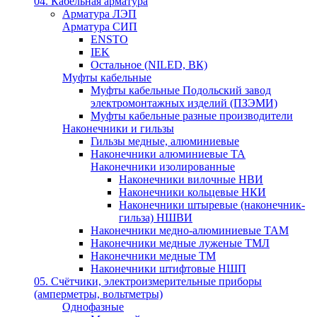
04. Кабельная арматура
Арматура ЛЭП
Арматура СИП
ENSTO
IEK
Остальное (NILED, ВК)
Муфты кабельные
Муфты кабельные Подольский завод
электромонтажных изделий (ПЗЭМИ)
Муфты кабельные разные производители
Наконечники и гильзы
Гильзы медные, алюминиевые
Наконечники алюминиевые ТА
Наконечники изолированные
Наконечники вилочные НВИ
Наконечники кольцевые НКИ
Наконечники штыревые (наконечник-
гильза) НШВИ
Наконечники медно-алюминиевые ТАМ
Наконечники медные луженые ТМЛ
Наконечники медные ТМ
Наконечники штифтовые НШП
05. Счётчики, электроизмерительные приборы
(амперметры, вольтметры)
Однофазные