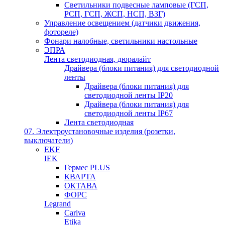
Светильники подвесные ламповые (ГСП,
РСП, ГСП, ЖСП, НСП, ВЗГ)
Управление освещением (датчики движения,
фотореле)
Фонари налобные, светильники настольные
ЭПРА
Лента светодиодная, дюралайт
Драйвера (блоки питания) для светодиодной
ленты
Драйвера (блоки питания) для
светодиодной ленты IP20
Драйвера (блоки питания) для
светодиодной ленты IP67
Лента светодиодная
07. Электроустановочные изделия (розетки,
выключатели)
EKF
IEK
Гермес PLUS
КВАРТА
ОКТАВА
ФОРС
Legrand
Cariva
Etika