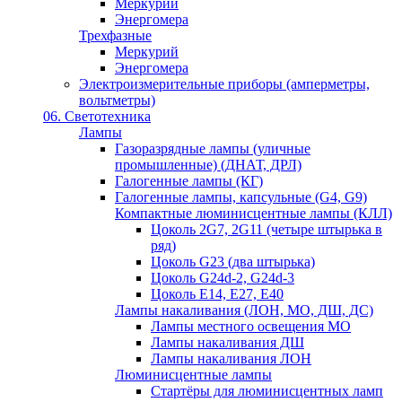
Меркурий
Энергомера
Трехфазные
Меркурий
Энергомера
Электроизмерительные приборы (амперметры,
вольтметры)
06. Светотехника
Лампы
Газоразрядные лампы (уличные
промышленные) (ДНАТ, ДРЛ)
Галогенные лампы (КГ)
Галогенные лампы, капсульные (G4, G9)
Компактные люминисцентные лампы (КЛЛ)
Цоколь 2G7, 2G11 (четыре штырька в
ряд)
Цоколь G23 (два штырька)
Цоколь G24d-2, G24d-3
Цоколь Е14, Е27, Е40
Лампы накаливания (ЛОН, МО, ДШ, ДС)
Лампы местного освещения МО
Лампы накаливания ДШ
Лампы накаливания ЛОН
Люминисцентные лампы
Стартёры для люминисцентных ламп