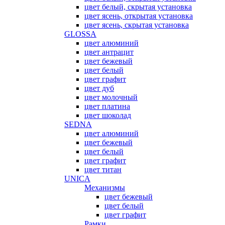
цвет белый, скрытая установка
цвет ясень, открытая установка
цвет ясень, скрытая установка
GLOSSA
цвет алюминий
цвет антрацит
цвет бежевый
цвет белый
цвет графит
цвет дуб
цвет молочный
цвет платина
цвет шоколад
SEDNA
цвет алюминий
цвет бежевый
цвет белый
цвет графит
цвет титан
UNICA
Механизмы
цвет бежевый
цвет белый
цвет графит
Рамки