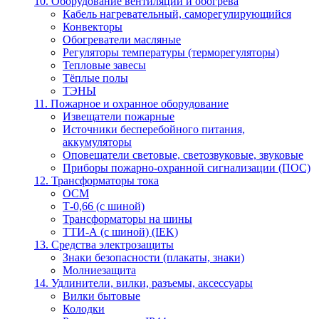
10. Оборудование вентиляции и обогрева
Кабель нагревательный, саморегулирующийся
Конвекторы
Обогреватели масляные
Регуляторы температуры (терморегуляторы)
Тепловые завесы
Тёплые полы
ТЭНЫ
11. Пожарное и охранное оборудование
Извещатели пожарные
Источники бесперебойного питания,
аккумуляторы
Оповещатели световые, светозвуковые, звуковые
Приборы пожарно-охранной сигнализации (ПОС)
12. Трансформаторы тока
ОСМ
Т-0,66 (с шиной)
Трансформаторы на шины
ТТИ-А (с шиной) (IEK)
13. Средства электрозащиты
Знаки безопасности (плакаты, знаки)
Молниезащита
14. Удлинители, вилки, разъемы, аксессуары
Вилки бытовые
Колодки