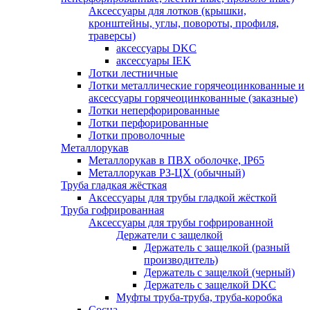
Аксессуары для лотков (крышки,
кронштейны, углы, повороты, профиля,
траверсы)
аксессуары DKC
аксессуары IEK
Лотки лестничные
Лотки металлические горячеоцинкованные и
аксессуары горячеоцинкованные (заказные)
Лотки неперфорированные
Лотки перфорированные
Лотки проволочные
Металлорукав
Металлорукав в ПВХ оболочке, IP65
Металлорукав РЗ-ЦХ (обычный)
Труба гладкая жёсткая
Аксессуары для трубы гладкой жёсткой
Труба гофрированная
Аксессуары для трубы гофрированной
Держатели с защелкой
Держатель с защелкой (разный
производитель)
Держатель с защелкой (черный)
Держатель с защелкой DKC
Муфты труба-труба, труба-коробка
Сосна