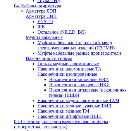
Труба ПНД
04. Кабельная арматура
Арматура ЛЭП
Арматура СИП
ENSTO
IEK
Остальное (NILED, ВК)
Муфты кабельные
Муфты кабельные Подольский завод
электромонтажных изделий (ПЗЭМИ)
Муфты кабельные разные производители
Наконечники и гильзы
Гильзы медные, алюминиевые
Наконечники алюминиевые ТА
Наконечники изолированные
Наконечники вилочные НВИ
Наконечники кольцевые НКИ
Наконечники штыревые (наконечник-
гильза) НШВИ
Наконечники медно-алюминиевые ТАМ
Наконечники медные луженые ТМЛ
Наконечники медные ТМ
Наконечники штифтовые НШП
05. Счётчики, электроизмерительные приборы
(амперметры, вольтметры)