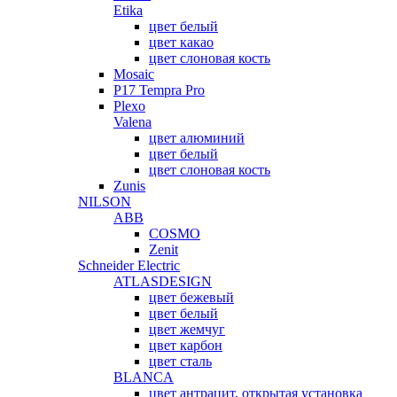
Etika
цвет белый
цвет какао
цвет слоновая кость
Mosaic
P17 Tempra Pro
Plexo
Valena
цвет алюминий
цвет белый
цвет слоновая кость
Zunis
NILSON
ABB
COSMO
Zenit
Schneider Electric
ATLASDESIGN
цвет бежевый
цвет белый
цвет жемчуг
цвет карбон
цвет сталь
BLANCA
цвет антрацит, открытая установка