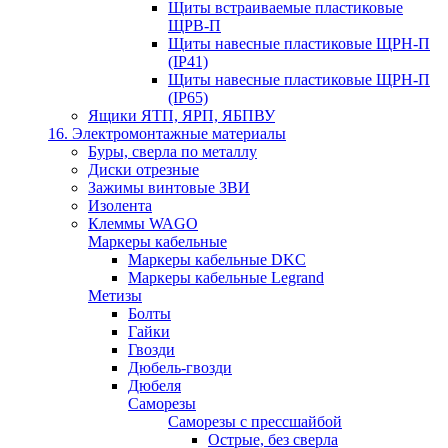
Щиты встраиваемые пластиковые
ЩРВ-П
Щиты навесные пластиковые ЩРН-П
(IP41)
Щиты навесные пластиковые ЩРН-П
(IP65)
Ящики ЯТП, ЯРП, ЯБПВУ
16. Электромонтажные материалы
Буры, сверла по металлу
Диски отрезные
Зажимы винтовые ЗВИ
Изолента
Клеммы WAGO
Маркеры кабельные
Маркеры кабельные DKC
Маркеры кабельные Legrand
Метизы
Болты
Гайки
Гвозди
Дюбель-гвозди
Дюбеля
Саморезы
Саморезы с прессшайбой
Острые, без сверла