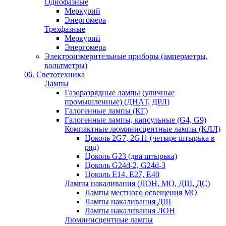
Однофазные
Меркурий
Энергомера
Трехфазные
Меркурий
Энергомера
Электроизмерительные приборы (амперметры,
вольтметры)
06. Светотехника
Лампы
Газоразрядные лампы (уличные
промышленные) (ДНАТ, ДРЛ)
Галогенные лампы (КГ)
Галогенные лампы, капсульные (G4, G9)
Компактные люминисцентные лампы (КЛЛ)
Цоколь 2G7, 2G11 (четыре штырька в
ряд)
Цоколь G23 (два штырька)
Цоколь G24d-2, G24d-3
Цоколь Е14, Е27, Е40
Лампы накаливания (ЛОН, МО, ДШ, ДС)
Лампы местного освещения МО
Лампы накаливания ДШ
Лампы накаливания ЛОН
Люминисцентные лампы