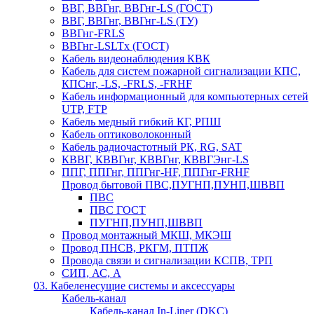
ВВГ, ВВГнг, ВВГнг-LS (ГОСТ)
ВВГ, ВВГнг, ВВГнг-LS (ТУ)
ВВГнг-FRLS
ВВГнг-LSLTx (ГОСТ)
Кабель видеонаблюдения КВК
Кабель для систем пожарной сигнализации КПС,
КПСнг, -LS, -FRLS, -FRHF
Кабель информационный для компьютерных сетей
UTP, FTP
Кабель медный гибкий КГ, РПШ
Кабель оптиковолоконный
Кабель радиочастотный РК, RG, SAT
КВВГ, КВВГнг, КВВГнг, КВВГЭнг-LS
ППГ, ППГнг, ППГнг-HF, ППГнг-FRHF
Провод бытовой ПВС,ПУГНП,ПУНП,ШВВП
ПВС
ПВС ГОСТ
ПУГНП,ПУНП,ШВВП
Провод монтажный МКШ, МКЭШ
Провод ПНСВ, РКГМ, ПТПЖ
Провода связи и сигнализации КСПВ, ТРП
СИП, АС, А
03. Кабеленесущие системы и аксессуары
Кабель-канал
Кабель-канал In-Liner (DKC)