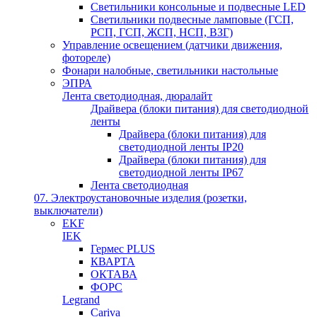
Светильники консольные и подвесные LED
Светильники подвесные ламповые (ГСП,
РСП, ГСП, ЖСП, НСП, ВЗГ)
Управление освещением (датчики движения,
фотореле)
Фонари налобные, светильники настольные
ЭПРА
Лента светодиодная, дюралайт
Драйвера (блоки питания) для светодиодной
ленты
Драйвера (блоки питания) для
светодиодной ленты IP20
Драйвера (блоки питания) для
светодиодной ленты IP67
Лента светодиодная
07. Электроустановочные изделия (розетки,
выключатели)
EKF
IEK
Гермес PLUS
КВАРТА
ОКТАВА
ФОРС
Legrand
Cariva