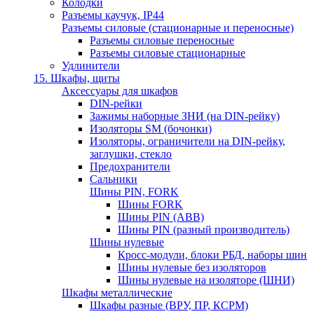
Колодки
Разъемы каучук, IP44
Разъемы силовые (стационарные и переносные)
Разъемы силовые переносные
Разъемы силовые стационарные
Удлинители
15. Шкафы, щиты
Аксессуары для шкафов
DIN-рейки
Зажимы наборные ЗНИ (на DIN-рейку)
Изоляторы SM (бочонки)
Изоляторы, ограничители на DIN-рейку,
заглушки, стекло
Предохранители
Сальники
Шины PIN, FORK
Шины FORK
Шины PIN (АВВ)
Шины PIN (разный производитель)
Шины нулевые
Кросс-модули, блоки РБД, наборы шин
Шины нулевые без изоляторов
Шины нулевые на изоляторе (ШНИ)
Шкафы металлические
Шкафы разные (ВРУ, ПР, КСРМ)