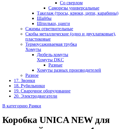
Со сверлом
Саморезы универсальные
Такелаж (тросы, крюки, цепи, карабины)
Шайбы
Шпильки, цанги
Сжимы ответвительные
Скобы металлические (одно и двухлапковые),
пластиковые
Термоусаживаемая трубка
Хомуты
Дюбель-хомуты
Хомуты DKC
Разные
Хомуты разных производителей
Разное
17. Звонки
18. Рубильники
19. Сварочное оборудование
20. Электродвигатели
В категорию Рамки
Коробка UNICA NEW для