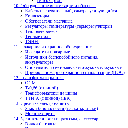
Гипсокартон
10. Оборудование вентиляции и обогрева
Кабель нагревательный, саморегулирующийся
Конвекторы
Обогреватели масляные
Регуляторы температуры (терморегуляторы)
Тепловые завесы
Тёплые полы
ТЭНЫ
11. Пожарное и охранное оборудование
Извещатели пожарные
Источники бесперебойного питания,
аккумуляторы
Оповещатели световые, светозвуковые, звуковые
Приборы пожарно-охранной сигнализации (ПОС)
12. Трансформаторы тока
ОСМ
Т-0,66 (с шиной)
Трансформаторы на шины
ТТИ-А (с шиной) (IEK)
13. Средства электрозащиты
Знаки безопасности (плакаты, знаки)
Молниезащита
14. Удлинители, вилки, разъемы, аксессуары
Вилки бытовые