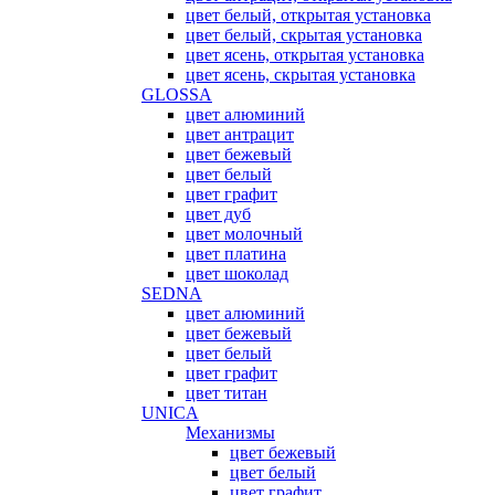
цвет белый, открытая установка
цвет белый, скрытая установка
цвет ясень, открытая установка
цвет ясень, скрытая установка
GLOSSA
цвет алюминий
цвет антрацит
цвет бежевый
цвет белый
цвет графит
цвет дуб
цвет молочный
цвет платина
цвет шоколад
SEDNA
цвет алюминий
цвет бежевый
цвет белый
цвет графит
цвет титан
UNICA
Механизмы
цвет бежевый
цвет белый
цвет графит