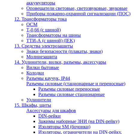
аккумуляторы
Оповещатели световые, светозвуковые, звуковые
Приборы пожарно-охранной сигнализации (ПОС)
12. Трансформаторы тока
ОСМ
Т-0,66 (с шиной)
Трансформаторы на шины
ТТИ-А (с шиной) (IEK)
13. Средства электрозащиты
Знаки безопасности (плакаты, знаки)
Молниезащита
14. Удлинители, вилки, разъемы, аксессуары
Вилки бытовые
Колодки
Разъемы каучук, IP44
Разъемы силовые (стационарные и переносные)
Разъемы силовые переносные
Разъемы силовые стационарные
Удлинители
15. Шкафы, щиты
Аксессуары для шкафов
DIN-рейки
Зажимы наборные ЗНИ (на DIN-рейку)
Изоляторы SM (бочонки)
Изоляторы, ограничители на DIN-рейку,