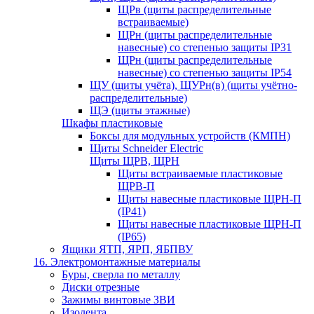
ЩРв (щиты распределительные
встраиваемые)
ЩРн (щиты распределительные
навесные) со степенью защиты IP31
ЩРн (щиты распределительные
навесные) со степенью защиты IP54
ЩУ (щиты учёта), ЩУРн(в) (щиты учётно-
распределительные)
ЩЭ (щиты этажные)
Шкафы пластиковые
Боксы для модульных устройств (КМПН)
Щиты Schneider Electric
Щиты ЩРВ, ЩРН
Щиты встраиваемые пластиковые
ЩРВ-П
Щиты навесные пластиковые ЩРН-П
(IP41)
Щиты навесные пластиковые ЩРН-П
(IP65)
Ящики ЯТП, ЯРП, ЯБПВУ
16. Электромонтажные материалы
Буры, сверла по металлу
Диски отрезные
Зажимы винтовые ЗВИ
Изолента