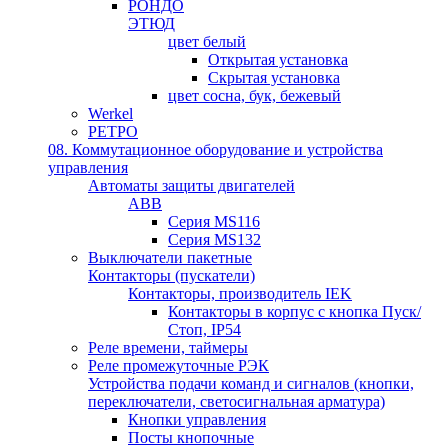
РОНДО
ЭТЮД
цвет белый
Открытая установка
Скрытая установка
цвет сосна, бук, бежевый
Werkel
РЕТРО
08. Коммутационное оборудование и устройства
управления
Автоматы защиты двигателей
ABB
Серия MS116
Серия MS132
Выключатели пакетные
Контакторы (пускатели)
Контакторы, производитель IEK
Контакторы в корпус с кнопка Пуск/
Стоп, IP54
Реле времени, таймеры
Реле промежуточные РЭК
Устройства подачи команд и сигналов (кнопки,
переключатели, светосигнальная арматура)
Кнопки управления
Посты кнопочные