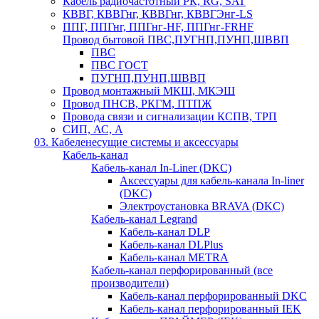
Кабель радиочастотный РК, RG, SAT
КВВГ, КВВГнг, КВВГнг, КВВГЭнг-LS
ППГ, ППГнг, ППГнг-HF, ППГнг-FRHF
Провод бытовой ПВС,ПУГНП,ПУНП,ШВВП
ПВС
ПВС ГОСТ
ПУГНП,ПУНП,ШВВП
Провод монтажный МКШ, МКЭШ
Провод ПНСВ, РКГМ, ПТПЖ
Провода связи и сигнализации КСПВ, ТРП
СИП, АС, А
03. Кабеленесущие системы и аксессуары
Кабель-канал
Кабель-канал In-Liner (DKC)
Аксессуары для кабель-канала In-liner
(DKC)
Электроустановка BRAVA (DKC)
Кабель-канал Legrand
Кабель-канал DLP
Кабель-канал DLPlus
Кабель-канал METRA
Кабель-канал перфорированный (все
производители)
Кабель-канал перфорированный DKC
Кабель-канал перфорированный IEK