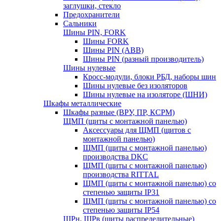
заглушки, стекло
Предохранители
Сальники
Шины PIN, FORK
Шины FORK
Шины PIN (АВВ)
Шины PIN (разный производитель)
Шины нулевые
Кросс-модули, блоки РБД, наборы шин
Шины нулевые без изоляторов
Шины нулевые на изоляторе (ШНИ)
Шкафы металлические
Шкафы разные (ВРУ, ПР, КСРМ)
ЩМП (щиты с монтажной панелью)
Аксессуары для ЩМП (щитов с
монтажной панелью)
ЩМП (щиты с монтажной панелью)
производства DKC
ЩМП (щиты с монтажной панелью)
производства RITTAL
ЩМП (щиты с монтажной панелью) со
степенью защиты IP31
ЩМП (щиты с монтажной панелью) со
степенью защиты IP54
ЩРн, ЩРв (щиты распределительные)