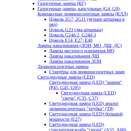
Галогенные лампы (КГ)
Галогенные лампы, капсульные (G4, G9)
Компактные люминисцентные лампы (КЛЛ)
Цоколь 2G7, 2G11 (четыре штырька в
ряд)
Цоколь G23 (два штырька)
Цоколь G24d-2, G24d-3
Цоколь Е14, Е27, Е40
Лампы накаливания (ЛОН, МО, ДШ, ДС)
Лампы местного освещения МО
Лампы накаливания ДШ
Лампы накаливания ЛОН
Люминисцентные лампы
Стартёры для люминисцентных ламп
Светодиодные лампы (LED)
Светодиодная лампа (LED) "шарик"
(P45, G45, G95)
Светодиодная лампа (LED)
"свеча" (С35, С37)
Светодиодная лампа (LED) аналог
люминисцентных "трубка" (T8)
Светодиодная лампа (LED) большой
мощности (Е27)
Светодиодная лампа (LED)
стандартная колба "груша" (А55, А60)