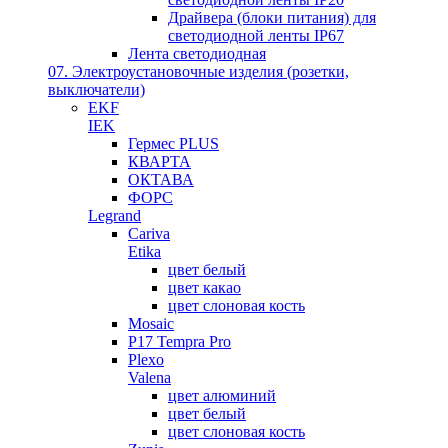
Драйвера (блоки питания) для
светодиодной ленты IP67
Лента светодиодная
07. Электроустановочные изделия (розетки,
выключатели)
EKF
IEK
Гермес PLUS
КВАРТА
ОКТАВА
ФОРС
Legrand
Cariva
Etika
цвет белый
цвет какао
цвет слоновая кость
Mosaic
P17 Tempra Pro
Plexo
Valena
цвет алюминий
цвет белый
цвет слоновая кость