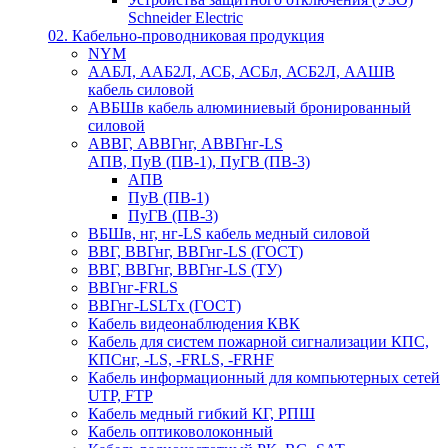
Schneider Electric
02. Кабельно-проводниковая продукция
NYM
ААБЛ, ААБ2Л, АСБ, АСБл, АСБ2Л, ААШВ
кабель силовой
АВБШв кабель алюминиевый бронированный
силовой
АВВГ, АВВГнг, АВВГнг-LS
АПВ, ПуВ (ПВ-1), ПуГВ (ПВ-3)
АПВ
ПуВ (ПВ-1)
ПуГВ (ПВ-3)
ВБШв, нг, нг-LS кабель медный силовой
ВВГ, ВВГнг, ВВГнг-LS (ГОСТ)
ВВГ, ВВГнг, ВВГнг-LS (ТУ)
ВВГнг-FRLS
ВВГнг-LSLTx (ГОСТ)
Кабель видеонаблюдения КВК
Кабель для систем пожарной сигнализации КПС,
КПСнг, -LS, -FRLS, -FRHF
Кабель информационный для компьютерных сетей
UTP, FTP
Кабель медный гибкий КГ, РПШ
Кабель оптиковолоконный