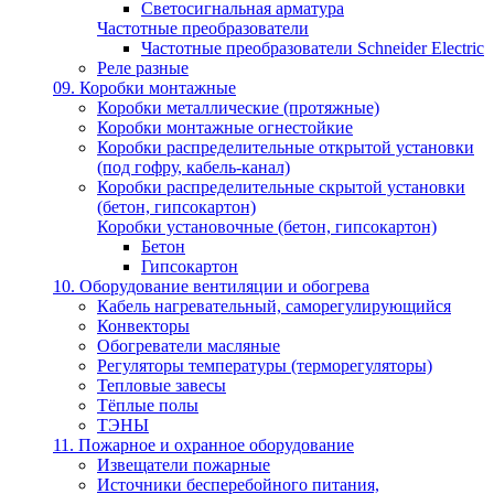
Светосигнальная арматура
Частотные преобразователи
Частотные преобразователи Schneider Electric
Реле разные
09. Коробки монтажные
Коробки металлические (протяжные)
Коробки монтажные огнестойкие
Коробки распределительные открытой установки
(под гофру, кабель-канал)
Коробки распределительные скрытой установки
(бетон, гипсокартон)
Коробки установочные (бетон, гипсокартон)
Бетон
Гипсокартон
10. Оборудование вентиляции и обогрева
Кабель нагревательный, саморегулирующийся
Конвекторы
Обогреватели масляные
Регуляторы температуры (терморегуляторы)
Тепловые завесы
Тёплые полы
ТЭНЫ
11. Пожарное и охранное оборудование
Извещатели пожарные
Источники бесперебойного питания,