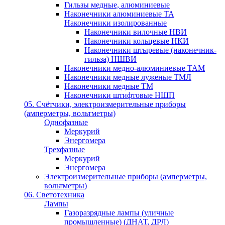
Гильзы медные, алюминиевые
Наконечники алюминиевые ТА
Наконечники изолированные
Наконечники вилочные НВИ
Наконечники кольцевые НКИ
Наконечники штыревые (наконечник-
гильза) НШВИ
Наконечники медно-алюминиевые ТАМ
Наконечники медные луженые ТМЛ
Наконечники медные ТМ
Наконечники штифтовые НШП
05. Счётчики, электроизмерительные приборы
(амперметры, вольтметры)
Однофазные
Меркурий
Энергомера
Трехфазные
Меркурий
Энергомера
Электроизмерительные приборы (амперметры,
вольтметры)
06. Светотехника
Лампы
Газоразрядные лампы (уличные
промышленные) (ДНАТ, ДРЛ)