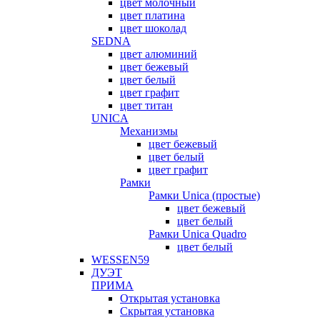
цвет молочный
цвет платина
цвет шоколад
SEDNA
цвет алюминий
цвет бежевый
цвет белый
цвет графит
цвет титан
UNICA
Механизмы
цвет бежевый
цвет белый
цвет графит
Рамки
Рамки Unica (простые)
цвет бежевый
цвет белый
Рамки Unica Quadro
цвет белый
WESSEN59
ДУЭТ
ПРИМА
Открытая установка
Скрытая установка