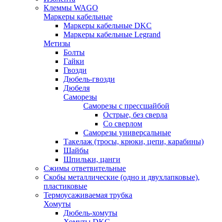
Клеммы WAGO
Маркеры кабельные
Маркеры кабельные DKC
Маркеры кабельные Legrand
Метизы
Болты
Гайки
Гвозди
Дюбель-гвозди
Дюбеля
Саморезы
Саморезы с прессшайбой
Острые, без сверла
Со сверлом
Саморезы универсальные
Такелаж (тросы, крюки, цепи, карабины)
Шайбы
Шпильки, цанги
Сжимы ответвительные
Скобы металлические (одно и двухлапковые),
пластиковые
Термоусаживаемая трубка
Хомуты
Дюбель-хомуты
Хомуты DKC