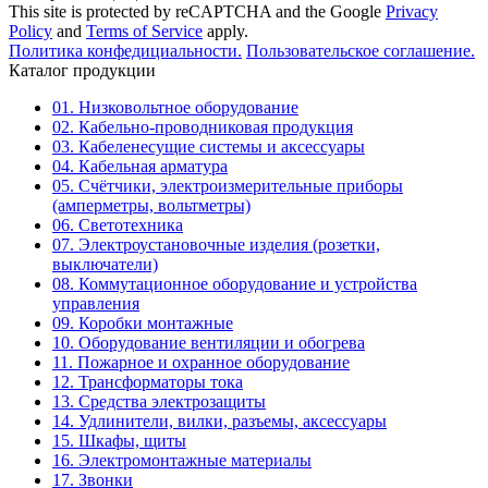
This site is protected by reCAPTCHA and the Google
Privacy
Policy
and
Terms of Service
apply.
Политика конфедициальности.
Пользовательское соглашение.
Каталог продукции
01. Низковольтное оборудование
02. Кабельно-проводниковая продукция
03. Кабеленесущие системы и аксессуары
04. Кабельная арматура
05. Счётчики, электроизмерительные приборы
(амперметры, вольтметры)
06. Светотехника
07. Электроустановочные изделия (розетки,
выключатели)
08. Коммутационное оборудование и устройства
управления
09. Коробки монтажные
10. Оборудование вентиляции и обогрева
11. Пожарное и охранное оборудование
12. Трансформаторы тока
13. Средства электрозащиты
14. Удлинители, вилки, разъемы, аксессуары
15. Шкафы, щиты
16. Электромонтажные материалы
17. Звонки