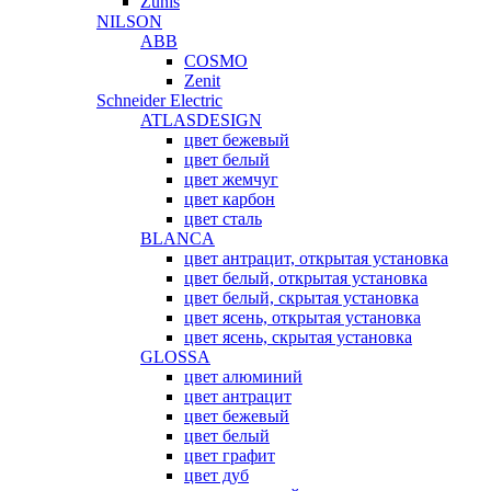
Zunis
NILSON
ABB
COSMO
Zenit
Schneider Electric
ATLASDESIGN
цвет бежевый
цвет белый
цвет жемчуг
цвет карбон
цвет сталь
BLANCA
цвет антрацит, открытая установка
цвет белый, открытая установка
цвет белый, скрытая установка
цвет ясень, открытая установка
цвет ясень, скрытая установка
GLOSSA
цвет алюминий
цвет антрацит
цвет бежевый
цвет белый
цвет графит
цвет дуб