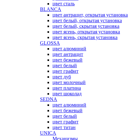
цвет сталь
BLANCA
цвет антрацит, открытая установка
цвет белый, открытая установка
цвет белый, скрытая установка
цвет ясень, открытая установка
цвет ясень, скрытая установка
GLOSSA
цвет алюминий
цвет антрацит
цвет бежевый
цвет белый
цвет графит
цвет дуб
цвет молочный
цвет платина
цвет шоколад
SEDNA
цвет алюминий
цвет бежевый
цвет белый
цвет графит
цвет титан
UNICA
Механизмы