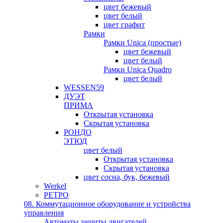
цвет бежевый
цвет белый
цвет графит
Рамки
Рамки Unica (простые)
цвет бежевый
цвет белый
Рамки Unica Quadro
цвет белый
WESSEN59
ДУЭТ
ПРИМА
Открытая установка
Скрытая установка
РОНДО
ЭТЮД
цвет белый
Открытая установка
Скрытая установка
цвет сосна, бук, бежевый
Werkel
РЕТРО
08. Коммутационное оборудование и устройства
управления
Автоматы защиты двигателей