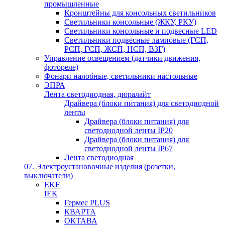
промышленные
Кронштейны для консольных светильников
Светильники консольные (ЖКУ, РКУ)
Светильники консольные и подвесные LED
Светильники подвесные ламповые (ГСП,
РСП, ГСП, ЖСП, НСП, ВЗГ)
Управление освещением (датчики движения,
фотореле)
Фонари налобные, светильники настольные
ЭПРА
Лента светодиодная, дюралайт
Драйвера (блоки питания) для светодиодной
ленты
Драйвера (блоки питания) для
светодиодной ленты IP20
Драйвера (блоки питания) для
светодиодной ленты IP67
Лента светодиодная
07. Электроустановочные изделия (розетки,
выключатели)
EKF
IEK
Гермес PLUS
КВАРТА
ОКТАВА