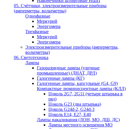
Наконечники штифтовые НШП
05. Счётчики, электроизмерительные приборы
(амперметры, вольтметры)
Однофазные
Меркурий
Энергомера
Трехфазные
Меркурий
Энергомера
Электроизмерительные приборы (амперметры,
вольтметры)
06. Светотехника
Лампы
Газоразрядные лампы (уличные
промышленные) (ДНАТ, ДРЛ)
Галогенные лампы (КГ)
Галогенные лампы, капсульные (G4, G9)
Компактные люминисцентные лампы (КЛЛ)
Цоколь 2G7, 2G11 (четыре штырька в
ряд)
Цоколь G23 (два штырька)
Цоколь G24d-2, G24d-3
Цоколь Е14, Е27, Е40
Лампы накаливания (ЛОН, МО, ДШ, ДС)
Лампы местного освещения МО