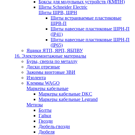
Боксы для модульных устройств (КМПН)
Щиты Schneider Electric
Щиты ЩРВ, ЩРН
Щиты встраиваемые пластиковые
ЩРВ-П
Щиты навесные пластиковые ЩРН-П
(IP41)
Щиты навесные пластиковые ЩРН-П
(IP65)
Ящики ЯТП, ЯРП, ЯБПВУ
16. Электромонтажные материалы
Буры, сверла по металлу
Диски отрезные
Зажимы винтовые ЗВИ
Изолента
Клеммы WAGO
Маркеры кабельные
Маркеры кабельные DKC
Маркеры кабельные Legrand
Метизы
Болты
Гайки
Гвозди
Дюбель-гвозди
Дюбеля