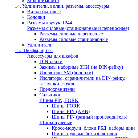
Молниезащита
14. Удлинители, вилки, разъемы, аксессуары
Вилки бытовые
Колодки
Разъемы каучук, IP44
Разъемы силовые (стационарные и переносные)
Разъемы силовые переносные
Разъемы силовые стационарные
Удлинители
15. Шкафы, щиты
Аксессуары для шкафов
DIN-рейки
Зажимы наборные ЗНИ (на DIN-рейку)
Изоляторы SM (бочонки)
Изоляторы, ограничители на DIN-рейку,
заглушки, стекло
Предохранители
Сальники
Шины PIN, FORK
Шины FORK
Шины PIN (АВВ)
Шины PIN (разный производитель)
Шины нулевые
Кросс-модули, блоки РБД, наборы шин
Шины нулевые без изоляторов