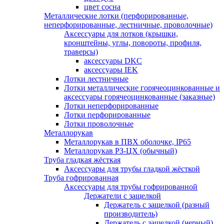
цвет сосна
Металлические лотки (перфорированные,
неперфорированные, лестничные, проволочные)
Аксессуары для лотков (крышки,
кронштейны, углы, повороты, профиля,
траверсы)
аксессуары DKC
аксессуары IEK
Лотки лестничные
Лотки металлические горячеоцинкованные и
аксессуары горячеоцинкованные (заказные)
Лотки неперфорированные
Лотки перфорированные
Лотки проволочные
Металлорукав
Металлорукав в ПВХ оболочке, IP65
Металлорукав РЗ-ЦХ (обычный)
Труба гладкая жёсткая
Аксессуары для трубы гладкой жёсткой
Труба гофрированная
Аксессуары для трубы гофрированной
Держатели с защелкой
Держатель с защелкой (разный
производитель)
Держатель с защелкой (черный)