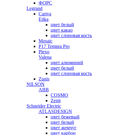
ФОРС
Legrand
Cariva
Etika
цвет белый
цвет какао
цвет слоновая кость
Mosaic
P17 Tempra Pro
Plexo
Valena
цвет алюминий
цвет белый
цвет слоновая кость
Zunis
NILSON
ABB
COSMO
Zenit
Schneider Electric
ATLASDESIGN
цвет бежевый
цвет белый
цвет жемчуг
цвет карбон