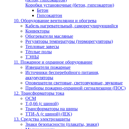
Коробки установочные (бетон, гипсокартон)
Бетон
Гипсокартон
10. Оборудование вентиляции и обогрева
Кабель нагревательный, саморегулирующийся
Конвекторы
Обогреватели масляные
Регуляторы температуры (терморегуляторы)
Тепловые завесы
Тёплые полы
ТЭНЫ
11. Пожарное и охранное оборудование
Извещатели пожарные
Источники бесперебойного питания,
аккумуляторы
Оповещатели световые, светозвуковые, звуковые
Приборы пожарно-охранной сигнализации (ПОС)
12. Трансформаторы тока
ОСМ
Т-0,66 (с шиной)
Трансформаторы на шины
ТТИ-А (с шиной) (IEK)
13. Средства электрозащиты
Знаки безопасности (плакаты, знаки)