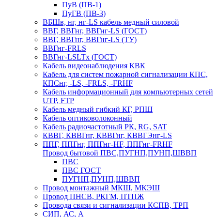
ПуВ (ПВ-1)
ПуГВ (ПВ-3)
ВБШв, нг, нг-LS кабель медный силовой
ВВГ, ВВГнг, ВВГнг-LS (ГОСТ)
ВВГ, ВВГнг, ВВГнг-LS (ТУ)
ВВГнг-FRLS
ВВГнг-LSLTx (ГОСТ)
Кабель видеонаблюдения КВК
Кабель для систем пожарной сигнализации КПС,
КПСнг, -LS, -FRLS, -FRHF
Кабель информационный для компьютерных сетей
UTP, FTP
Кабель медный гибкий КГ, РПШ
Кабель оптиковолоконный
Кабель радиочастотный РК, RG, SAT
КВВГ, КВВГнг, КВВГнг, КВВГЭнг-LS
ППГ, ППГнг, ППГнг-HF, ППГнг-FRHF
Провод бытовой ПВС,ПУГНП,ПУНП,ШВВП
ПВС
ПВС ГОСТ
ПУГНП,ПУНП,ШВВП
Провод монтажный МКШ, МКЭШ
Провод ПНСВ, РКГМ, ПТПЖ
Провода связи и сигнализации КСПВ, ТРП
СИП, АС, А