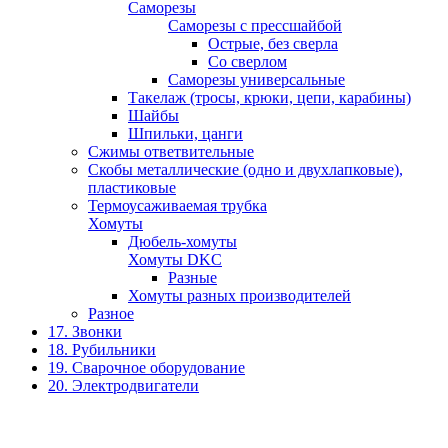
Саморезы
Саморезы с прессшайбой
Острые, без сверла
Со сверлом
Саморезы универсальные
Такелаж (тросы, крюки, цепи, карабины)
Шайбы
Шпильки, цанги
Сжимы ответвительные
Скобы металлические (одно и двухлапковые),
пластиковые
Термоусаживаемая трубка
Хомуты
Дюбель-хомуты
Хомуты DKC
Разные
Хомуты разных производителей
Разное
17. Звонки
18. Рубильники
19. Сварочное оборудование
20. Электродвигатели