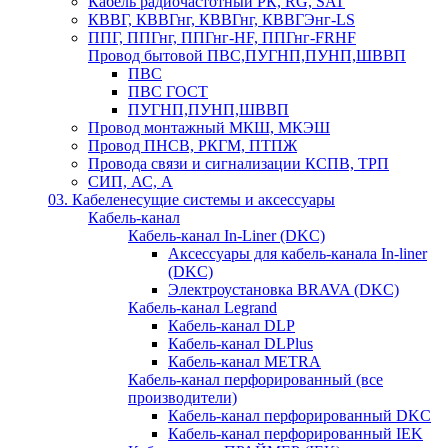
Кабель радиочастотный РК, RG, SAT
КВВГ, КВВГнг, КВВГнг, КВВГЭнг-LS
ППГ, ППГнг, ППГнг-HF, ППГнг-FRHF
Провод бытовой ПВС,ПУГНП,ПУНП,ШВВП
ПВС
ПВС ГОСТ
ПУГНП,ПУНП,ШВВП
Провод монтажный МКШ, МКЭШ
Провод ПНСВ, РКГМ, ПТПЖ
Провода связи и сигнализации КСПВ, ТРП
СИП, АС, А
03. Кабеленесущие системы и аксессуары
Кабель-канал
Кабель-канал In-Liner (DKC)
Аксессуары для кабель-канала In-liner
(DKC)
Электроустановка BRAVA (DKC)
Кабель-канал Legrand
Кабель-канал DLP
Кабель-канал DLPlus
Кабель-канал METRA
Кабель-канал перфорированный (все
производители)
Кабель-канал перфорированный DKC
Кабель-канал перфорированный IEK