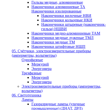
Гильзы медные, алюминиевые
Наконечники алюминиевые ТА
Наконечники изолированные
Наконечники вилочные НВИ
Наконечники кольцевые НКИ
Наконечники штыревые (наконечник-
гильза) НШВИ
Наконечники медно-алюминиевые ТАМ
Наконечники медные луженые ТМЛ
Наконечники медные ТМ
Наконечники штифтовые НШП
05. Счётчики, электроизмерительные приборы
(амперметры, вольтметры)
Однофазные
Меркурий
Энергомера
Трехфазные
Меркурий
Энергомера
Электроизмерительные приборы (амперметры,
вольтметры)
06. Светотехника
Лампы
Газоразрядные лампы (уличные
промышленные) (ДНАТ, ДРЛ)