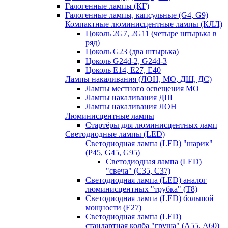
Галогенные лампы (КГ)
Галогенные лампы, капсульные (G4, G9)
Компактные люминисцентные лампы (КЛЛ)
Цоколь 2G7, 2G11 (четыре штырька в
ряд)
Цоколь G23 (два штырька)
Цоколь G24d-2, G24d-3
Цоколь Е14, Е27, Е40
Лампы накаливания (ЛОН, МО, ДШ, ДС)
Лампы местного освещения МО
Лампы накаливания ДШ
Лампы накаливания ЛОН
Люминисцентные лампы
Стартёры для люминисцентных ламп
Светодиодные лампы (LED)
Светодиодная лампа (LED) "шарик"
(P45, G45, G95)
Светодиодная лампа (LED)
"свеча" (С35, С37)
Светодиодная лампа (LED) аналог
люминисцентных "трубка" (T8)
Светодиодная лампа (LED) большой
мощности (Е27)
Светодиодная лампа (LED)
стандартная колба "груша" (А55, А60)