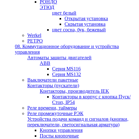
РОНДО
ЭТЮД
цвет белый
Открытая установка
Скрытая установка
цвет сосна, бук, бежевый
Werkel
РЕТРО
08. Коммутационное оборудование и устройства
управления
Автоматы защиты двигателей
ABB
Серия MS116
Серия MS132
Выключатели пакетные
Контакторы (пускатели)
Контакторы, производитель IEK
Контакторы в корпус с кнопка Пуск/
Стоп, IP54
Реле времени, таймеры
Реле промежуточные РЭК
Устройства подачи команд и сигналов (кнопки,
переключатели, светосигнальная арматура)
Кнопки управления
Посты кнопочные