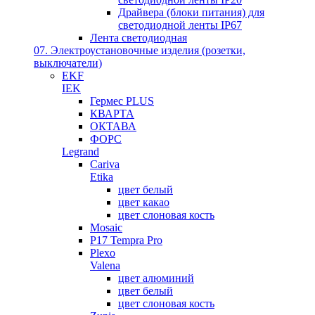
Драйвера (блоки питания) для
светодиодной ленты IP67
Лента светодиодная
07. Электроустановочные изделия (розетки,
выключатели)
EKF
IEK
Гермес PLUS
КВАРТА
ОКТАВА
ФОРС
Legrand
Cariva
Etika
цвет белый
цвет какао
цвет слоновая кость
Mosaic
P17 Tempra Pro
Plexo
Valena
цвет алюминий
цвет белый
цвет слоновая кость