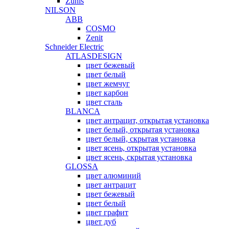
Zunis
NILSON
ABB
COSMO
Zenit
Schneider Electric
ATLASDESIGN
цвет бежевый
цвет белый
цвет жемчуг
цвет карбон
цвет сталь
BLANCA
цвет антрацит, открытая установка
цвет белый, открытая установка
цвет белый, скрытая установка
цвет ясень, открытая установка
цвет ясень, скрытая установка
GLOSSA
цвет алюминий
цвет антрацит
цвет бежевый
цвет белый
цвет графит
цвет дуб