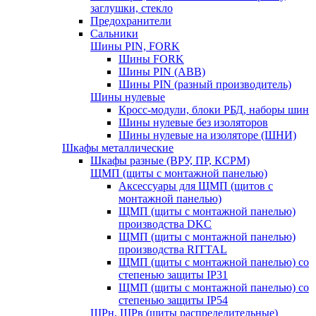
заглушки, стекло
Предохранители
Сальники
Шины PIN, FORK
Шины FORK
Шины PIN (АВВ)
Шины PIN (разный производитель)
Шины нулевые
Кросс-модули, блоки РБД, наборы шин
Шины нулевые без изоляторов
Шины нулевые на изоляторе (ШНИ)
Шкафы металлические
Шкафы разные (ВРУ, ПР, КСРМ)
ЩМП (щиты с монтажной панелью)
Аксессуары для ЩМП (щитов с
монтажной панелью)
ЩМП (щиты с монтажной панелью)
производства DKC
ЩМП (щиты с монтажной панелью)
производства RITTAL
ЩМП (щиты с монтажной панелью) со
степенью защиты IP31
ЩМП (щиты с монтажной панелью) со
степенью защиты IP54
ЩРн, ЩРв (щиты распределительные)