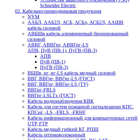
Schneider Electric
02. Кабельно-проводниковая продукция
NYM
ААБЛ, ААБ2Л, АСБ, АСБл, АСБ2Л, ААШВ
кабель силовой
АВБШв кабель алюминиевый бронированный
силовой
АВВГ, АВВГнг, АВВГнг-LS
АПВ, ПуВ (ПВ-1), ПуГВ (ПВ-3)
АПВ
ПуВ (ПВ-1)
ПуГВ (ПВ-3)
ВБШв, нг, нг-LS кабель медный силовой
ВВГ, ВВГнг, ВВГнг-LS (ГОСТ)
ВВГ, ВВГнг, ВВГнг-LS (ТУ)
ВВГнг-FRLS
ВВГнг-LSLTx (ГОСТ)
Кабель видеонаблюдения КВК
Кабель для систем пожарной сигнализации КПС,
КПСнг, -LS, -FRLS, -FRHF
Кабель информационный для компьютерных сетей
UTP, FTP
Кабель медный гибкий КГ, РПШ
Кабель оптиковолоконный