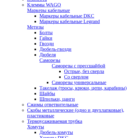
Клеммы WAGO
Маркеры кабельные
Маркеры кабельные DKC
Маркеры кабельные Legrand
Метизы
Болты
Гайки
Гвозди
Дюбель-гвозди
Дюбеля
Саморезы
Саморезы с прессшайбой
Острые, без сверла
Со сверлом
Саморезы универсальные
Такелаж (тросы, крюки, цепи, карабины)
Шайбы
Шпильки, цанги
Сжимы ответвительные
Скобы металлические (одно и двухлапковые),
пластиковые
Термоусаживаемая трубка
Хомуты
Дюбель-хомуты
Хомуты DKC