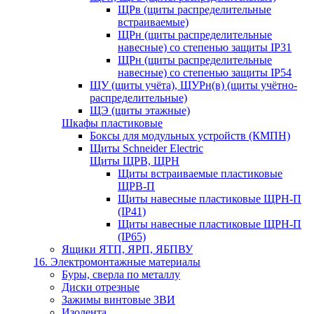
ЩРв (щиты распределительные
встраиваемые)
ЩРн (щиты распределительные
навесные) со степенью защиты IP31
ЩРн (щиты распределительные
навесные) со степенью защиты IP54
ЩУ (щиты учёта), ЩУРн(в) (щиты учётно-
распределительные)
ЩЭ (щиты этажные)
Шкафы пластиковые
Боксы для модульных устройств (КМПН)
Щиты Schneider Electric
Щиты ЩРВ, ЩРН
Щиты встраиваемые пластиковые
ЩРВ-П
Щиты навесные пластиковые ЩРН-П
(IP41)
Щиты навесные пластиковые ЩРН-П
(IP65)
Ящики ЯТП, ЯРП, ЯБПВУ
16. Электромонтажные материалы
Буры, сверла по металлу
Диски отрезные
Зажимы винтовые ЗВИ
Изолента