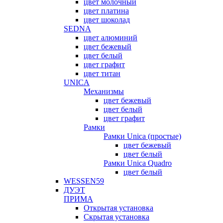
цвет молочный
цвет платина
цвет шоколад
SEDNA
цвет алюминий
цвет бежевый
цвет белый
цвет графит
цвет титан
UNICA
Механизмы
цвет бежевый
цвет белый
цвет графит
Рамки
Рамки Unica (простые)
цвет бежевый
цвет белый
Рамки Unica Quadro
цвет белый
WESSEN59
ДУЭТ
ПРИМА
Открытая установка
Скрытая установка