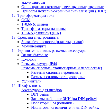
аккумуляторы
Оповещатели световые, светозвуковые, звуковые
Приборы пожарно-охранной сигнализации (ПОС)
12. Трансформаторы тока
ОСМ
Т-0,66 (с шиной)
Трансформаторы на шины
ТТИ-А (с шиной) (IEK)
13. Средства электрозащиты
Знаки безопасности (плакаты, знаки)
Молниезащита
14. Удлинители, вилки, разъемы, аксессуары
Вилки бытовые
Колодки
Разъемы каучук, IP44
Разъемы силовые (стационарные и переносные)
Разъемы силовые переносные
Разъемы силовые стационарные
Удлинители
15. Шкафы, щиты
Аксессуары для шкафов
DIN-рейки
Зажимы наборные ЗНИ (на DIN-рейку)
Изоляторы SM (бочонки)
Изоляторы, ограничители на DIN-рейку,