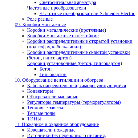
Светосигнальная арматура
Частотные преобразователи
Частотные преобразователи Schneider Electric
Реле разные
09. Коробки монтажные
Коробки металлические (протяжные)
Коробки монтажные огнестойкие
Коробки распределительные открытой установки
(под гофру, кабель-канал)
Коробки распределительные скрытой установки
(бетон, гипсокартон)
Коробки установочные (бетон, гипсокартон)
Бетон
Гипсокартон
10. Оборудование вентиляции и обогрева
Кабель нагревательный, саморегулирующийся
Конвекторы
Обогреватели масляные
Регуляторы температуры (терморегуляторы)
Тепловые завесы
Тёплые полы
ТЭНЫ
11. Пожарное и охранное оборудование
Извещатели пожарные
Источники бесперебойного питания,