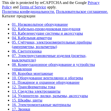
This site is protected by reCAPTCHA and the Google
Privacy
Policy
and
Terms of Service
apply.
Политика конфедициальности.
Пользовательское соглашение.
Каталог продукции
01. Низковольтное оборудование
02. Кабельно-проводниковая продукция
03. Кабеленесущие системы и аксессуары
04. Кабельная арматура
05. Счётчики, электроизмерительные приборы
(амперметры, вольтметры)
06. Светотехника
07. Электроустановочные изделия (розетки,
выключатели)
08. Коммутационное оборудование и устройства
управления
09. Коробки монтажные
10. Оборудование вентиляции и обогрева
11. Пожарное и охранное оборудование
12. Трансформаторы тока
13. Средства электрозащиты
14. Удлинители, вилки, разъемы, аксессуары
15. Шкафы, щиты
16. Электромонтажные материалы
17. Звонки