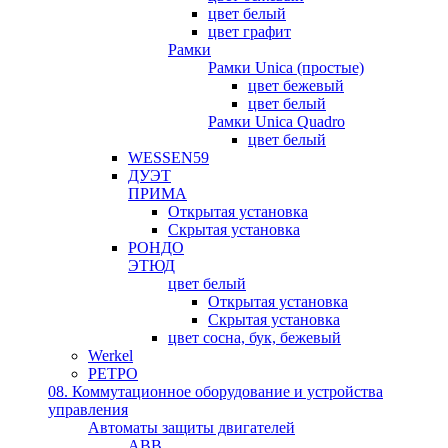
цвет белый
цвет графит
Рамки
Рамки Unica (простые)
цвет бежевый
цвет белый
Рамки Unica Quadro
цвет белый
WESSEN59
ДУЭТ
ПРИМА
Открытая установка
Скрытая установка
РОНДО
ЭТЮД
цвет белый
Открытая установка
Скрытая установка
цвет сосна, бук, бежевый
Werkel
РЕТРО
08. Коммутационное оборудование и устройства
управления
Автоматы защиты двигателей
ABB