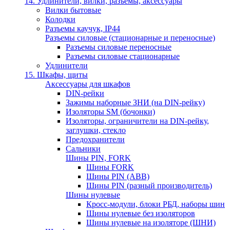
14. Удлинители, вилки, разъемы, аксессуары
Вилки бытовые
Колодки
Разъемы каучук, IP44
Разъемы силовые (стационарные и переносные)
Разъемы силовые переносные
Разъемы силовые стационарные
Удлинители
15. Шкафы, щиты
Аксессуары для шкафов
DIN-рейки
Зажимы наборные ЗНИ (на DIN-рейку)
Изоляторы SM (бочонки)
Изоляторы, ограничители на DIN-рейку,
заглушки, стекло
Предохранители
Сальники
Шины PIN, FORK
Шины FORK
Шины PIN (АВВ)
Шины PIN (разный производитель)
Шины нулевые
Кросс-модули, блоки РБД, наборы шин
Шины нулевые без изоляторов
Шины нулевые на изоляторе (ШНИ)