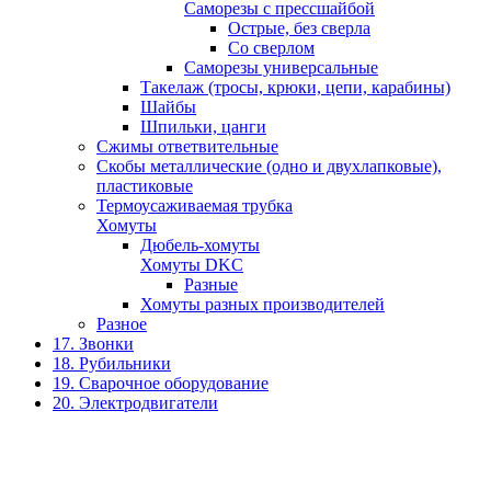
Саморезы с прессшайбой
Острые, без сверла
Со сверлом
Саморезы универсальные
Такелаж (тросы, крюки, цепи, карабины)
Шайбы
Шпильки, цанги
Сжимы ответвительные
Скобы металлические (одно и двухлапковые),
пластиковые
Термоусаживаемая трубка
Хомуты
Дюбель-хомуты
Хомуты DKC
Разные
Хомуты разных производителей
Разное
17. Звонки
18. Рубильники
19. Сварочное оборудование
20. Электродвигатели