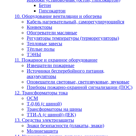
Бетон
Гипсокартон
10. Оборудование вентиляции и обогрева
Кабель нагревательный, саморегулирующийся
Конвекторы
Обогреватели масляные
Регуляторы температуры (терморегуляторы)
Тепловые завесы
Тёплые полы
ТЭНЫ
11. Пожарное и охранное оборудование
Извещатели пожарные
Источники бесперебойного питания,
аккумуляторы
Оповещатели световые, светозвуковые, звуковые
Приборы пожарно-охранной сигнализации (ПОС)
12. Трансформаторы тока
ОСМ
Т-0,66 (с шиной)
Трансформаторы на шины
ТТИ-А (с шиной) (IEK)
13. Средства электрозащиты
Знаки безопасности (плакаты, знаки)
Молниезащита