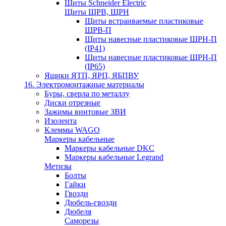
Щиты Schneider Electric
Щиты ЩРВ, ЩРН
Щиты встраиваемые пластиковые
ЩРВ-П
Щиты навесные пластиковые ЩРН-П
(IP41)
Щиты навесные пластиковые ЩРН-П
(IP65)
Ящики ЯТП, ЯРП, ЯБПВУ
16. Электромонтажные материалы
Буры, сверла по металлу
Диски отрезные
Зажимы винтовые ЗВИ
Изолента
Клеммы WAGO
Маркеры кабельные
Маркеры кабельные DKC
Маркеры кабельные Legrand
Метизы
Болты
Гайки
Гвозди
Дюбель-гвозди
Дюбеля
Саморезы