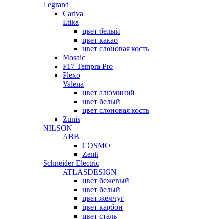
Legrand
Cariva
Etika
цвет белый
цвет какао
цвет слоновая кость
Mosaic
P17 Tempra Pro
Plexo
Valena
цвет алюминий
цвет белый
цвет слоновая кость
Zunis
NILSON
ABB
COSMO
Zenit
Schneider Electric
ATLASDESIGN
цвет бежевый
цвет белый
цвет жемчуг
цвет карбон
цвет сталь