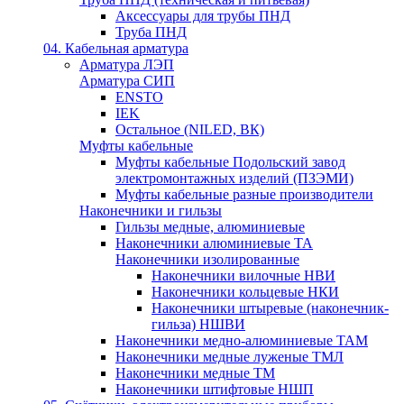
Аксессуары для трубы ПНД
Труба ПНД
04. Кабельная арматура
Арматура ЛЭП
Арматура СИП
ENSTO
IEK
Остальное (NILED, ВК)
Муфты кабельные
Муфты кабельные Подольский завод
электромонтажных изделий (ПЗЭМИ)
Муфты кабельные разные производители
Наконечники и гильзы
Гильзы медные, алюминиевые
Наконечники алюминиевые ТА
Наконечники изолированные
Наконечники вилочные НВИ
Наконечники кольцевые НКИ
Наконечники штыревые (наконечник-
гильза) НШВИ
Наконечники медно-алюминиевые ТАМ
Наконечники медные луженые ТМЛ
Наконечники медные ТМ
Наконечники штифтовые НШП