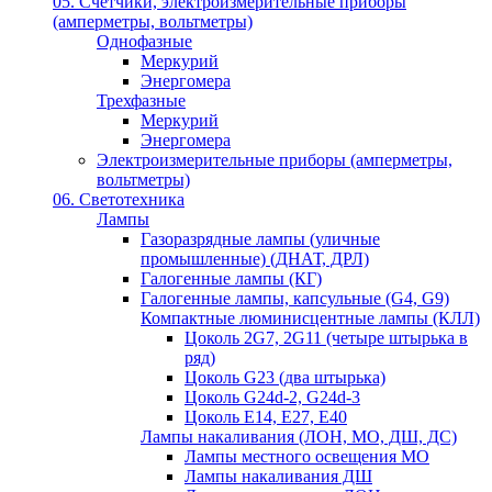
05. Счётчики, электроизмерительные приборы
(амперметры, вольтметры)
Однофазные
Меркурий
Энергомера
Трехфазные
Меркурий
Энергомера
Электроизмерительные приборы (амперметры,
вольтметры)
06. Светотехника
Лампы
Газоразрядные лампы (уличные
промышленные) (ДНАТ, ДРЛ)
Галогенные лампы (КГ)
Галогенные лампы, капсульные (G4, G9)
Компактные люминисцентные лампы (КЛЛ)
Цоколь 2G7, 2G11 (четыре штырька в
ряд)
Цоколь G23 (два штырька)
Цоколь G24d-2, G24d-3
Цоколь Е14, Е27, Е40
Лампы накаливания (ЛОН, МО, ДШ, ДС)
Лампы местного освещения МО
Лампы накаливания ДШ