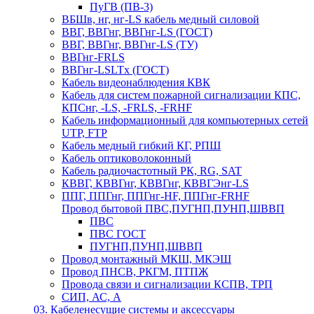
ПуГВ (ПВ-3)
ВБШв, нг, нг-LS кабель медный силовой
ВВГ, ВВГнг, ВВГнг-LS (ГОСТ)
ВВГ, ВВГнг, ВВГнг-LS (ТУ)
ВВГнг-FRLS
ВВГнг-LSLTx (ГОСТ)
Кабель видеонаблюдения КВК
Кабель для систем пожарной сигнализации КПС,
КПСнг, -LS, -FRLS, -FRHF
Кабель информационный для компьютерных сетей
UTP, FTP
Кабель медный гибкий КГ, РПШ
Кабель оптиковолоконный
Кабель радиочастотный РК, RG, SAT
КВВГ, КВВГнг, КВВГнг, КВВГЭнг-LS
ППГ, ППГнг, ППГнг-HF, ППГнг-FRHF
Провод бытовой ПВС,ПУГНП,ПУНП,ШВВП
ПВС
ПВС ГОСТ
ПУГНП,ПУНП,ШВВП
Провод монтажный МКШ, МКЭШ
Провод ПНСВ, РКГМ, ПТПЖ
Провода связи и сигнализации КСПВ, ТРП
СИП, АС, А
03. Кабеленесущие системы и аксессуары