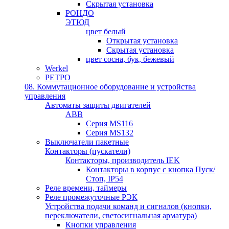
Скрытая установка
РОНДО
ЭТЮД
цвет белый
Открытая установка
Скрытая установка
цвет сосна, бук, бежевый
Werkel
РЕТРО
08. Коммутационное оборудование и устройства
управления
Автоматы защиты двигателей
ABB
Серия MS116
Серия MS132
Выключатели пакетные
Контакторы (пускатели)
Контакторы, производитель IEK
Контакторы в корпус с кнопка Пуск/
Стоп, IP54
Реле времени, таймеры
Реле промежуточные РЭК
Устройства подачи команд и сигналов (кнопки,
переключатели, светосигнальная арматура)
Кнопки управления