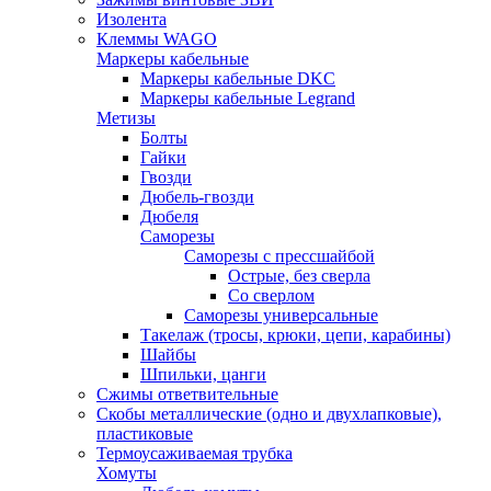
Изолента
Клеммы WAGO
Маркеры кабельные
Маркеры кабельные DKC
Маркеры кабельные Legrand
Метизы
Болты
Гайки
Гвозди
Дюбель-гвозди
Дюбеля
Саморезы
Саморезы с прессшайбой
Острые, без сверла
Со сверлом
Саморезы универсальные
Такелаж (тросы, крюки, цепи, карабины)
Шайбы
Шпильки, цанги
Сжимы ответвительные
Скобы металлические (одно и двухлапковые),
пластиковые
Термоусаживаемая трубка
Хомуты