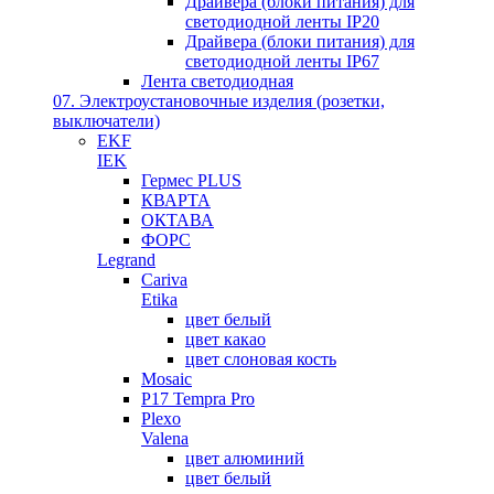
Драйвера (блоки питания) для
светодиодной ленты IP20
Драйвера (блоки питания) для
светодиодной ленты IP67
Лента светодиодная
07. Электроустановочные изделия (розетки,
выключатели)
EKF
IEK
Гермес PLUS
КВАРТА
ОКТАВА
ФОРС
Legrand
Cariva
Etika
цвет белый
цвет какао
цвет слоновая кость
Mosaic
P17 Tempra Pro
Plexo
Valena
цвет алюминий
цвет белый