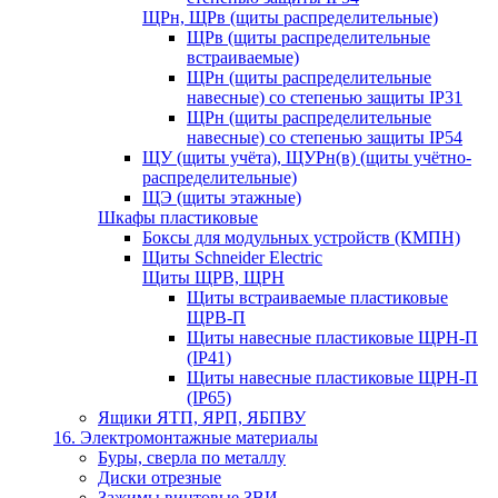
ЩРн, ЩРв (щиты распределительные)
ЩРв (щиты распределительные
встраиваемые)
ЩРн (щиты распределительные
навесные) со степенью защиты IP31
ЩРн (щиты распределительные
навесные) со степенью защиты IP54
ЩУ (щиты учёта), ЩУРн(в) (щиты учётно-
распределительные)
ЩЭ (щиты этажные)
Шкафы пластиковые
Боксы для модульных устройств (КМПН)
Щиты Schneider Electric
Щиты ЩРВ, ЩРН
Щиты встраиваемые пластиковые
ЩРВ-П
Щиты навесные пластиковые ЩРН-П
(IP41)
Щиты навесные пластиковые ЩРН-П
(IP65)
Ящики ЯТП, ЯРП, ЯБПВУ
16. Электромонтажные материалы
Буры, сверла по металлу
Диски отрезные
Зажимы винтовые ЗВИ