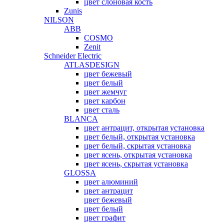
цвет слоновая кость
Zunis
NILSON
ABB
COSMO
Zenit
Schneider Electric
ATLASDESIGN
цвет бежевый
цвет белый
цвет жемчуг
цвет карбон
цвет сталь
BLANCA
цвет антрацит, открытая установка
цвет белый, открытая установка
цвет белый, скрытая установка
цвет ясень, открытая установка
цвет ясень, скрытая установка
GLOSSA
цвет алюминий
цвет антрацит
цвет бежевый
цвет белый
цвет графит