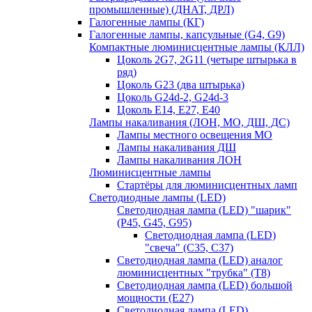
промышленные) (ДНАТ, ДРЛ)
Галогенные лампы (КГ)
Галогенные лампы, капсульные (G4, G9)
Компактные люминисцентные лампы (КЛЛ)
Цоколь 2G7, 2G11 (четыре штырька в
ряд)
Цоколь G23 (два штырька)
Цоколь G24d-2, G24d-3
Цоколь Е14, Е27, Е40
Лампы накаливания (ЛОН, МО, ДШ, ДС)
Лампы местного освещения МО
Лампы накаливания ДШ
Лампы накаливания ЛОН
Люминисцентные лампы
Стартёры для люминисцентных ламп
Светодиодные лампы (LED)
Светодиодная лампа (LED) "шарик"
(P45, G45, G95)
Светодиодная лампа (LED)
"свеча" (С35, С37)
Светодиодная лампа (LED) аналог
люминисцентных "трубка" (T8)
Светодиодная лампа (LED) большой
мощности (Е27)
Светодиодная лампа (LED)