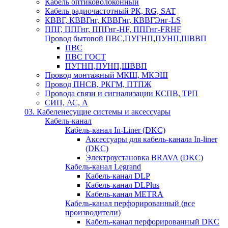
Кабель оптиковолоконный
Кабель радиочастотный РК, RG, SAT
КВВГ, КВВГнг, КВВГнг, КВВГЭнг-LS
ППГ, ППГнг, ППГнг-HF, ППГнг-FRHF
Провод бытовой ПВС,ПУГНП,ПУНП,ШВВП
ПВС
ПВС ГОСТ
ПУГНП,ПУНП,ШВВП
Провод монтажный МКШ, МКЭШ
Провод ПНСВ, РКГМ, ПТПЖ
Провода связи и сигнализации КСПВ, ТРП
СИП, АС, А
03. Кабеленесущие системы и аксессуары
Кабель-канал
Кабель-канал In-Liner (DKC)
Аксессуары для кабель-канала In-liner
(DKC)
Электроустановка BRAVA (DKC)
Кабель-канал Legrand
Кабель-канал DLP
Кабель-канал DLPlus
Кабель-канал METRA
Кабель-канал перфорированный (все
производители)
Кабель-канал перфорированный DKC