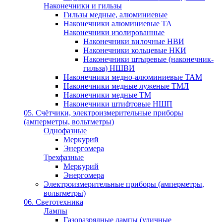
Наконечники и гильзы
Гильзы медные, алюминиевые
Наконечники алюминиевые ТА
Наконечники изолированные
Наконечники вилочные НВИ
Наконечники кольцевые НКИ
Наконечники штыревые (наконечник-
гильза) НШВИ
Наконечники медно-алюминиевые ТАМ
Наконечники медные луженые ТМЛ
Наконечники медные ТМ
Наконечники штифтовые НШП
05. Счётчики, электроизмерительные приборы
(амперметры, вольтметры)
Однофазные
Меркурий
Энергомера
Трехфазные
Меркурий
Энергомера
Электроизмерительные приборы (амперметры,
вольтметры)
06. Светотехника
Лампы
Газоразрядные лампы (уличные