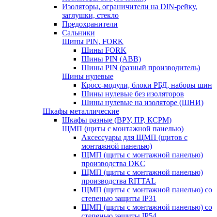
Изоляторы, ограничители на DIN-рейку,
заглушки, стекло
Предохранители
Сальники
Шины PIN, FORK
Шины FORK
Шины PIN (АВВ)
Шины PIN (разный производитель)
Шины нулевые
Кросс-модули, блоки РБД, наборы шин
Шины нулевые без изоляторов
Шины нулевые на изоляторе (ШНИ)
Шкафы металлические
Шкафы разные (ВРУ, ПР, КСРМ)
ЩМП (щиты с монтажной панелью)
Аксессуары для ЩМП (щитов с
монтажной панелью)
ЩМП (щиты с монтажной панелью)
производства DKC
ЩМП (щиты с монтажной панелью)
производства RITTAL
ЩМП (щиты с монтажной панелью) со
степенью защиты IP31
ЩМП (щиты с монтажной панелью) со
степенью защиты IP54