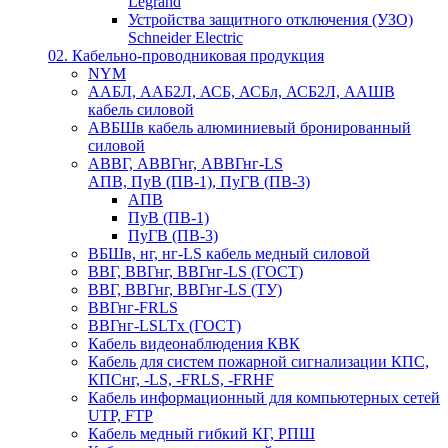
Legrand
Устройства защитного отключения (УЗО)
Schneider Electric
02. Кабельно-проводниковая продукция
NYM
ААБЛ, ААБ2Л, АСБ, АСБл, АСБ2Л, ААШВ
кабель силовой
АВБШв кабель алюминиевый бронированный
силовой
АВВГ, АВВГнг, АВВГнг-LS
АПВ, ПуВ (ПВ-1), ПуГВ (ПВ-3)
АПВ
ПуВ (ПВ-1)
ПуГВ (ПВ-3)
ВБШв, нг, нг-LS кабель медный силовой
ВВГ, ВВГнг, ВВГнг-LS (ГОСТ)
ВВГ, ВВГнг, ВВГнг-LS (ТУ)
ВВГнг-FRLS
ВВГнг-LSLTx (ГОСТ)
Кабель видеонаблюдения КВК
Кабель для систем пожарной сигнализации КПС,
КПСнг, -LS, -FRLS, -FRHF
Кабель информационный для компьютерных сетей
UTP, FTP
Кабель медный гибкий КГ, РПШ