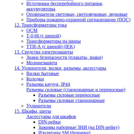
Источники бесперебойного питания,
аккумуляторы
Оповещатели световые, светозвуковые, звуковые
Приборы пожарно-охранной сигнализации (ПОС)
12. Трансформаторы тока
ОСМ
Т-0,66 (с шиной)
Трансформаторы на шины
ТТИ-А (с шиной) (IEK)
13. Средства электрозащиты
Знаки безопасности (плакаты, знаки)
Молниезащита
14. Удлинители, вилки, разъемы, аксессуары
Вилки бытовые
Колодки
Разъемы каучук, IP44
Разъемы силовые (стационарные и переносные)
Разъемы силовые переносные
Разъемы силовые стационарные
Удлинители
15. Шкафы, щиты
Аксессуары для шкафов
DIN-рейки
Зажимы наборные ЗНИ (на DIN-рейку)
Изоляторы SM (бочонки)