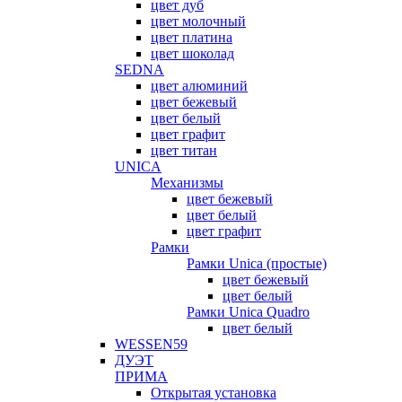
цвет дуб
цвет молочный
цвет платина
цвет шоколад
SEDNA
цвет алюминий
цвет бежевый
цвет белый
цвет графит
цвет титан
UNICA
Механизмы
цвет бежевый
цвет белый
цвет графит
Рамки
Рамки Unica (простые)
цвет бежевый
цвет белый
Рамки Unica Quadro
цвет белый
WESSEN59
ДУЭТ
ПРИМА
Открытая установка