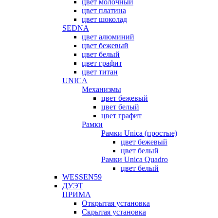
цвет молочный
цвет платина
цвет шоколад
SEDNA
цвет алюминий
цвет бежевый
цвет белый
цвет графит
цвет титан
UNICA
Механизмы
цвет бежевый
цвет белый
цвет графит
Рамки
Рамки Unica (простые)
цвет бежевый
цвет белый
Рамки Unica Quadro
цвет белый
WESSEN59
ДУЭТ
ПРИМА
Открытая установка
Скрытая установка