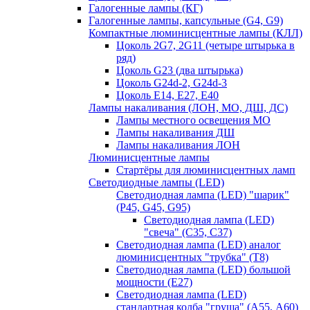
Галогенные лампы (КГ)
Галогенные лампы, капсульные (G4, G9)
Компактные люминисцентные лампы (КЛЛ)
Цоколь 2G7, 2G11 (четыре штырька в
ряд)
Цоколь G23 (два штырька)
Цоколь G24d-2, G24d-3
Цоколь Е14, Е27, Е40
Лампы накаливания (ЛОН, МО, ДШ, ДС)
Лампы местного освещения МО
Лампы накаливания ДШ
Лампы накаливания ЛОН
Люминисцентные лампы
Стартёры для люминисцентных ламп
Светодиодные лампы (LED)
Светодиодная лампа (LED) "шарик"
(P45, G45, G95)
Светодиодная лампа (LED)
"свеча" (С35, С37)
Светодиодная лампа (LED) аналог
люминисцентных "трубка" (T8)
Светодиодная лампа (LED) большой
мощности (Е27)
Светодиодная лампа (LED)
стандартная колба "груша" (А55, А60)