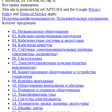
г. Вологда, ул. Гоголя, 63, оф. 8.
Все права защищены.
This site is protected by reCAPTCHA and the Google
Privacy
Policy
and
Terms of Service
apply.
Политика конфедициальности.
Пользовательское соглашение.
Каталог продукции
01. Низковольтное оборудование
02. Кабельно-проводниковая продукция
03. Кабеленесущие системы и аксессуары
04. Кабельная арматура
05. Счётчики, электроизмерительные приборы
(амперметры, вольтметры)
06. Светотехника
07. Электроустановочные изделия (розетки,
выключатели)
08. Коммутационное оборудование и устройства
управления
09. Коробки монтажные
10. Оборудование вентиляции и обогрева
11. Пожарное и охранное оборудование
12. Трансформаторы тока
13. Средства электрозащиты
14. Удлинители, вилки, разъемы, аксессуары
15. Шкафы, щиты