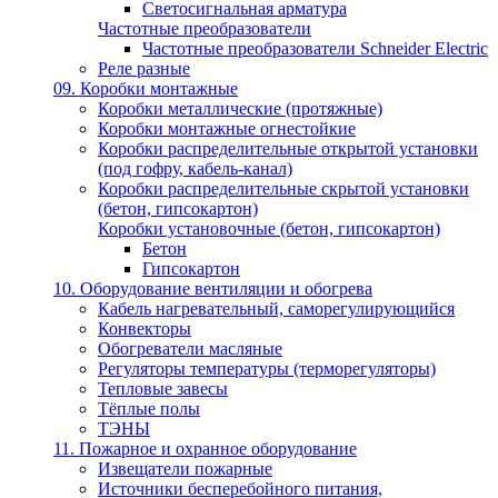
Светосигнальная арматура
Частотные преобразователи
Частотные преобразователи Schneider Electric
Реле разные
09. Коробки монтажные
Коробки металлические (протяжные)
Коробки монтажные огнестойкие
Коробки распределительные открытой установки
(под гофру, кабель-канал)
Коробки распределительные скрытой установки
(бетон, гипсокартон)
Коробки установочные (бетон, гипсокартон)
Бетон
Гипсокартон
10. Оборудование вентиляции и обогрева
Кабель нагревательный, саморегулирующийся
Конвекторы
Обогреватели масляные
Регуляторы температуры (терморегуляторы)
Тепловые завесы
Тёплые полы
ТЭНЫ
11. Пожарное и охранное оборудование
Извещатели пожарные
Источники бесперебойного питания,