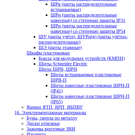
ЩРв (щиты распределительные
встраиваемые)
ЩРн (щиты распределительные
навесные) со степенью защиты IP31
ЩРн (щиты распределительные
навесные) со степенью защиты IP54
ЩУ (щиты учёта), ЩУРн(в) (щиты учётно-
распределительные)
ЩЭ (щиты этажные)
Шкафы пластиковые
Боксы для модульных устройств (КМПН)
Щиты Schneider Electric
Щиты ЩРВ, ЩРН
Щиты встраиваемые пластиковые
ЩРВ-П
Щиты навесные пластиковые ЩРН-П
(IP41)
Щиты навесные пластиковые ЩРН-П
(IP65)
Ящики ЯТП, ЯРП, ЯБПВУ
16. Электромонтажные материалы
Буры, сверла по металлу
Диски отрезные
Зажимы винтовые ЗВИ
Изолента