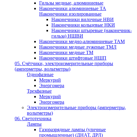
Гильзы медные, алюминиевые
Наконечники алюминиевые ТА
Наконечники изолированные
Наконечники вилочные НВИ
Наконечники кольцевые НКИ
Наконечники штыревые (наконечник-
гильза) НШВИ
Наконечники медно-алюминиевые ТАМ
Наконечники медные луженые ТМЛ
Наконечники медные ТМ
Наконечники штифтовые НШП
05. Счётчики, электроизмерительные приборы
(амперметры, вольтметры)
Однофазные
Меркурий
Энергомера
Трехфазные
Меркурий
Энергомера
Электроизмерительные приборы (амперметры,
вольтметры)
06. Светотехника
Лампы
Газоразрядные лампы (уличные
промышленные) (ДНАТ, ДРЛ)