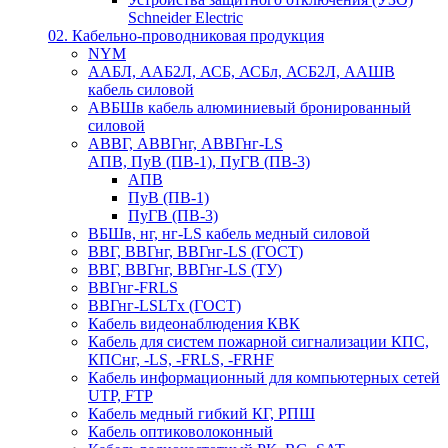
Schneider Electric
02. Кабельно-проводниковая продукция
NYM
ААБЛ, ААБ2Л, АСБ, АСБл, АСБ2Л, ААШВ
кабель силовой
АВБШв кабель алюминиевый бронированный
силовой
АВВГ, АВВГнг, АВВГнг-LS
АПВ, ПуВ (ПВ-1), ПуГВ (ПВ-3)
АПВ
ПуВ (ПВ-1)
ПуГВ (ПВ-3)
ВБШв, нг, нг-LS кабель медный силовой
ВВГ, ВВГнг, ВВГнг-LS (ГОСТ)
ВВГ, ВВГнг, ВВГнг-LS (ТУ)
ВВГнг-FRLS
ВВГнг-LSLTx (ГОСТ)
Кабель видеонаблюдения КВК
Кабель для систем пожарной сигнализации КПС,
КПСнг, -LS, -FRLS, -FRHF
Кабель информационный для компьютерных сетей
UTP, FTP
Кабель медный гибкий КГ, РПШ
Кабель оптиковолоконный