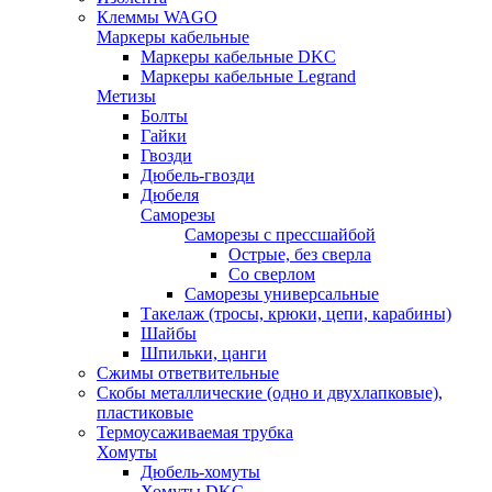
Клеммы WAGO
Маркеры кабельные
Маркеры кабельные DKC
Маркеры кабельные Legrand
Метизы
Болты
Гайки
Гвозди
Дюбель-гвозди
Дюбеля
Саморезы
Саморезы с прессшайбой
Острые, без сверла
Со сверлом
Саморезы универсальные
Такелаж (тросы, крюки, цепи, карабины)
Шайбы
Шпильки, цанги
Сжимы ответвительные
Скобы металлические (одно и двухлапковые),
пластиковые
Термоусаживаемая трубка
Хомуты
Дюбель-хомуты
Хомуты DKC