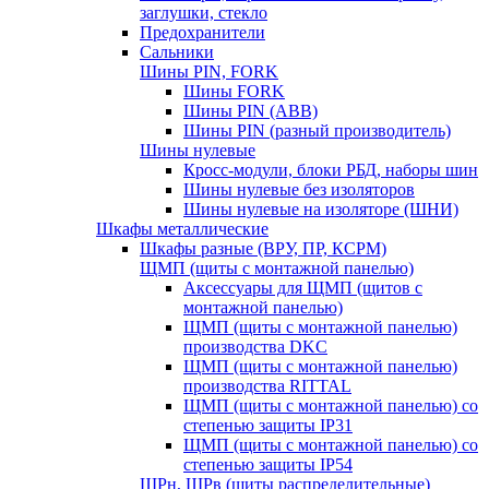
заглушки, стекло
Предохранители
Сальники
Шины PIN, FORK
Шины FORK
Шины PIN (АВВ)
Шины PIN (разный производитель)
Шины нулевые
Кросс-модули, блоки РБД, наборы шин
Шины нулевые без изоляторов
Шины нулевые на изоляторе (ШНИ)
Шкафы металлические
Шкафы разные (ВРУ, ПР, КСРМ)
ЩМП (щиты с монтажной панелью)
Аксессуары для ЩМП (щитов с
монтажной панелью)
ЩМП (щиты с монтажной панелью)
производства DKC
ЩМП (щиты с монтажной панелью)
производства RITTAL
ЩМП (щиты с монтажной панелью) со
степенью защиты IP31
ЩМП (щиты с монтажной панелью) со
степенью защиты IP54
ЩРн, ЩРв (щиты распределительные)