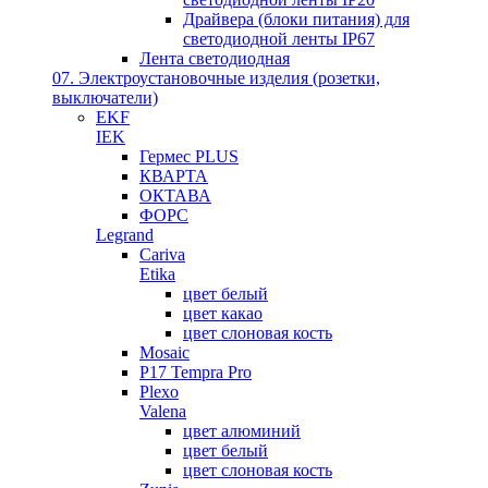
Драйвера (блоки питания) для
светодиодной ленты IP67
Лента светодиодная
07. Электроустановочные изделия (розетки,
выключатели)
EKF
IEK
Гермес PLUS
КВАРТА
ОКТАВА
ФОРС
Legrand
Cariva
Etika
цвет белый
цвет какао
цвет слоновая кость
Mosaic
P17 Tempra Pro
Plexo
Valena
цвет алюминий
цвет белый
цвет слоновая кость