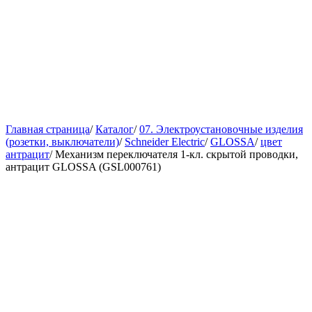
Главная страница
/
Каталог
/
07. Электроустановочные изделия
(розетки, выключатели)
/
Schneider Electric
/
GLOSSA
/
цвет
антрацит
/
Механизм переключателя 1-кл. скрытой проводки,
антрацит GLOSSA (GSL000761)