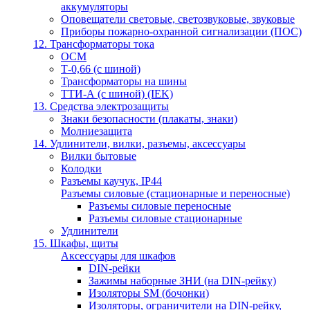
аккумуляторы
Оповещатели световые, светозвуковые, звуковые
Приборы пожарно-охранной сигнализации (ПОС)
12. Трансформаторы тока
ОСМ
Т-0,66 (с шиной)
Трансформаторы на шины
ТТИ-А (с шиной) (IEK)
13. Средства электрозащиты
Знаки безопасности (плакаты, знаки)
Молниезащита
14. Удлинители, вилки, разъемы, аксессуары
Вилки бытовые
Колодки
Разъемы каучук, IP44
Разъемы силовые (стационарные и переносные)
Разъемы силовые переносные
Разъемы силовые стационарные
Удлинители
15. Шкафы, щиты
Аксессуары для шкафов
DIN-рейки
Зажимы наборные ЗНИ (на DIN-рейку)
Изоляторы SM (бочонки)
Изоляторы, ограничители на DIN-рейку,