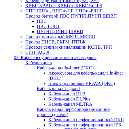
Кабель радиочастотный РК, RG, SAT
КВВГ, КВВГнг, КВВГнг, КВВГЭнг-LS
ППГ, ППГнг, ППГнг-HF, ППГнг-FRHF
Провод бытовой ПВС,ПУГНП,ПУНП,ШВВП
ПВС
ПВС ГОСТ
ПУГНП,ПУНП,ШВВП
Провод монтажный МКШ, МКЭШ
Провод ПНСВ, РКГМ, ПТПЖ
Провода связи и сигнализации КСПВ, ТРП
СИП, АС, А
03. Кабеленесущие системы и аксессуары
Кабель-канал
Кабель-канал In-Liner (DKC)
Аксессуары для кабель-канала In-liner
(DKC)
Электроустановка BRAVA (DKC)
Кабель-канал Legrand
Кабель-канал DLP
Кабель-канал DLPlus
Кабель-канал METRA
Кабель-канал перфорированный (все
производители)
Кабель-канал перфорированный DKC
Кабель-канал перфорированный IEK