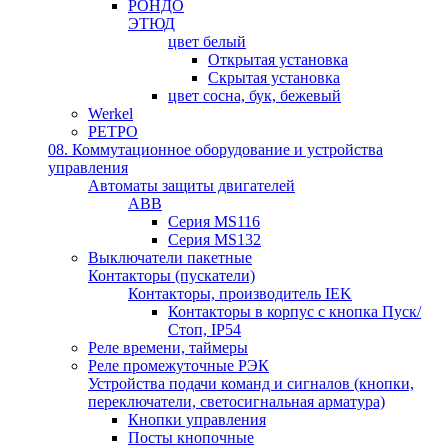
РОНДО
ЭТЮД
цвет белый
Открытая установка
Скрытая установка
цвет сосна, бук, бежевый
Werkel
РЕТРО
08. Коммутационное оборудование и устройства
управления
Автоматы защиты двигателей
ABB
Серия MS116
Серия MS132
Выключатели пакетные
Контакторы (пускатели)
Контакторы, производитель IEK
Контакторы в корпус с кнопка Пуск/
Стоп, IP54
Реле времени, таймеры
Реле промежуточные РЭК
Устройства подачи команд и сигналов (кнопки,
переключатели, светосигнальная арматура)
Кнопки управления
Посты кнопочные