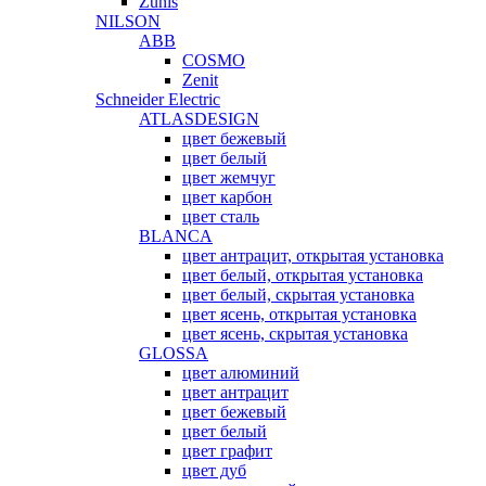
Zunis
NILSON
ABB
COSMO
Zenit
Schneider Electric
ATLASDESIGN
цвет бежевый
цвет белый
цвет жемчуг
цвет карбон
цвет сталь
BLANCA
цвет антрацит, открытая установка
цвет белый, открытая установка
цвет белый, скрытая установка
цвет ясень, открытая установка
цвет ясень, скрытая установка
GLOSSA
цвет алюминий
цвет антрацит
цвет бежевый
цвет белый
цвет графит
цвет дуб