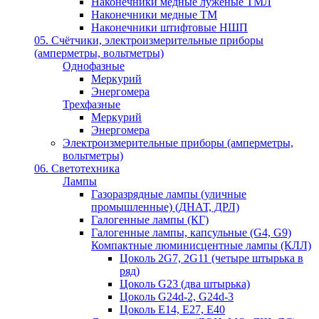
Наконечники медные луженые ТМЛ
Наконечники медные ТМ
Наконечники штифтовые НШП
05. Счётчики, электроизмерительные приборы
(амперметры, вольтметры)
Однофазные
Меркурий
Энергомера
Трехфазные
Меркурий
Энергомера
Электроизмерительные приборы (амперметры,
вольтметры)
06. Светотехника
Лампы
Газоразрядные лампы (уличные
промышленные) (ДНАТ, ДРЛ)
Галогенные лампы (КГ)
Галогенные лампы, капсульные (G4, G9)
Компактные люминисцентные лампы (КЛЛ)
Цоколь 2G7, 2G11 (четыре штырька в
ряд)
Цоколь G23 (два штырька)
Цоколь G24d-2, G24d-3
Цоколь Е14, Е27, Е40