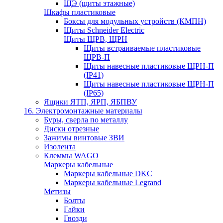
ЩЭ (щиты этажные)
Шкафы пластиковые
Боксы для модульных устройств (КМПН)
Щиты Schneider Electric
Щиты ЩРВ, ЩРН
Щиты встраиваемые пластиковые
ЩРВ-П
Щиты навесные пластиковые ЩРН-П
(IP41)
Щиты навесные пластиковые ЩРН-П
(IP65)
Ящики ЯТП, ЯРП, ЯБПВУ
16. Электромонтажные материалы
Буры, сверла по металлу
Диски отрезные
Зажимы винтовые ЗВИ
Изолента
Клеммы WAGO
Маркеры кабельные
Маркеры кабельные DKC
Маркеры кабельные Legrand
Метизы
Болты
Гайки
Гвозди