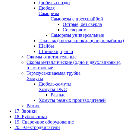
Дюбель-гвозди
Дюбеля
Саморезы
Саморезы с прессшайбой
Острые, без сверла
Со сверлом
Саморезы универсальные
Такелаж (тросы, крюки, цепи, карабины)
Шайбы
Шпильки, цанги
Сжимы ответвительные
Скобы металлические (одно и двухлапковые),
пластиковые
Термоусаживаемая трубка
Хомуты
Дюбель-хомуты
Хомуты DKC
Разные
Хомуты разных производителей
Разное
17. Звонки
18. Рубильники
19. Сварочное оборудование
20. Электродвигатели