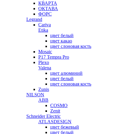
КВАРТА
ОКТАВА
ФОРС
Legrand
Cariva
Etika
цвет белый
цвет какао
цвет слоновая кость
Mosaic
P17 Tempra Pro
Plexo
Valena
цвет алюминий
цвет белый
цвет слоновая кость
Zunis
NILSON
ABB
COSMO
Zenit
Schneider Electric
ATLASDESIGN
цвет бежевый
цвет белый