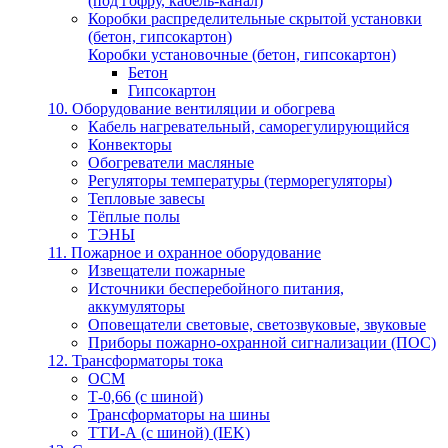
(под гофру, кабель-канал)
Коробки распределительные скрытой установки
(бетон, гипсокартон)
Коробки установочные (бетон, гипсокартон)
Бетон
Гипсокартон
10. Оборудование вентиляции и обогрева
Кабель нагревательный, саморегулирующийся
Конвекторы
Обогреватели масляные
Регуляторы температуры (терморегуляторы)
Тепловые завесы
Тёплые полы
ТЭНЫ
11. Пожарное и охранное оборудование
Извещатели пожарные
Источники бесперебойного питания,
аккумуляторы
Оповещатели световые, светозвуковые, звуковые
Приборы пожарно-охранной сигнализации (ПОС)
12. Трансформаторы тока
ОСМ
Т-0,66 (с шиной)
Трансформаторы на шины
ТТИ-А (с шиной) (IEK)