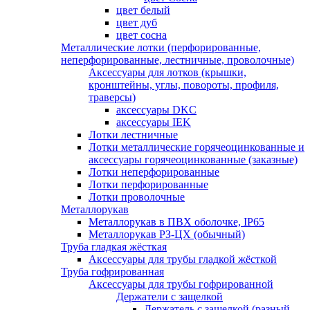
цвет белый
цвет дуб
цвет сосна
Металлические лотки (перфорированные,
неперфорированные, лестничные, проволочные)
Аксессуары для лотков (крышки,
кронштейны, углы, повороты, профиля,
траверсы)
аксессуары DKC
аксессуары IEK
Лотки лестничные
Лотки металлические горячеоцинкованные и
аксессуары горячеоцинкованные (заказные)
Лотки неперфорированные
Лотки перфорированные
Лотки проволочные
Металлорукав
Металлорукав в ПВХ оболочке, IP65
Металлорукав РЗ-ЦХ (обычный)
Труба гладкая жёсткая
Аксессуары для трубы гладкой жёсткой
Труба гофрированная
Аксессуары для трубы гофрированной
Держатели с защелкой
Держатель с защелкой (разный