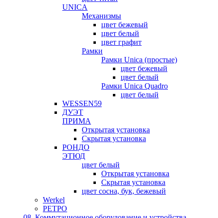
UNICA
Механизмы
цвет бежевый
цвет белый
цвет графит
Рамки
Рамки Unica (простые)
цвет бежевый
цвет белый
Рамки Unica Quadro
цвет белый
WESSEN59
ДУЭТ
ПРИМА
Открытая установка
Скрытая установка
РОНДО
ЭТЮД
цвет белый
Открытая установка
Скрытая установка
цвет сосна, бук, бежевый
Werkel
РЕТРО
08. Коммутационное оборудование и устройства