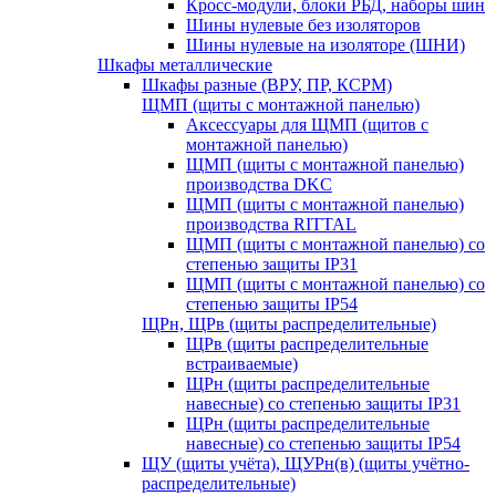
Кросс-модули, блоки РБД, наборы шин
Шины нулевые без изоляторов
Шины нулевые на изоляторе (ШНИ)
Шкафы металлические
Шкафы разные (ВРУ, ПР, КСРМ)
ЩМП (щиты с монтажной панелью)
Аксессуары для ЩМП (щитов с
монтажной панелью)
ЩМП (щиты с монтажной панелью)
производства DKC
ЩМП (щиты с монтажной панелью)
производства RITTAL
ЩМП (щиты с монтажной панелью) со
степенью защиты IP31
ЩМП (щиты с монтажной панелью) со
степенью защиты IP54
ЩРн, ЩРв (щиты распределительные)
ЩРв (щиты распределительные
встраиваемые)
ЩРн (щиты распределительные
навесные) со степенью защиты IP31
ЩРн (щиты распределительные
навесные) со степенью защиты IP54
ЩУ (щиты учёта), ЩУРн(в) (щиты учётно-
распределительные)