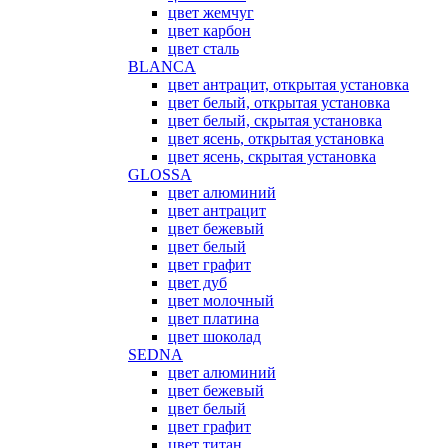
цвет жемчуг
цвет карбон
цвет сталь
BLANCA
цвет антрацит, открытая установка
цвет белый, открытая установка
цвет белый, скрытая установка
цвет ясень, открытая установка
цвет ясень, скрытая установка
GLOSSA
цвет алюминий
цвет антрацит
цвет бежевый
цвет белый
цвет графит
цвет дуб
цвет молочный
цвет платина
цвет шоколад
SEDNA
цвет алюминий
цвет бежевый
цвет белый
цвет графит
цвет титан