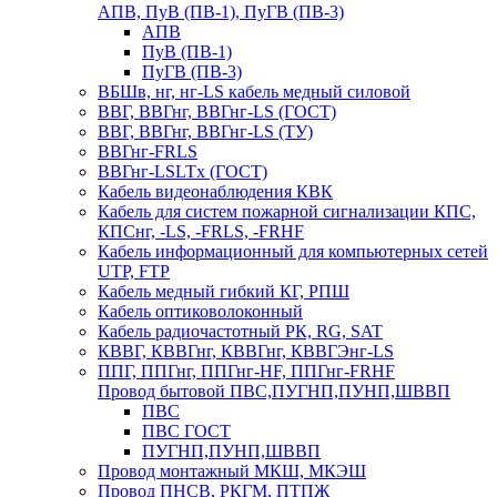
АПВ, ПуВ (ПВ-1), ПуГВ (ПВ-3)
АПВ
ПуВ (ПВ-1)
ПуГВ (ПВ-3)
ВБШв, нг, нг-LS кабель медный силовой
ВВГ, ВВГнг, ВВГнг-LS (ГОСТ)
ВВГ, ВВГнг, ВВГнг-LS (ТУ)
ВВГнг-FRLS
ВВГнг-LSLTx (ГОСТ)
Кабель видеонаблюдения КВК
Кабель для систем пожарной сигнализации КПС,
КПСнг, -LS, -FRLS, -FRHF
Кабель информационный для компьютерных сетей
UTP, FTP
Кабель медный гибкий КГ, РПШ
Кабель оптиковолоконный
Кабель радиочастотный РК, RG, SAT
КВВГ, КВВГнг, КВВГнг, КВВГЭнг-LS
ППГ, ППГнг, ППГнг-HF, ППГнг-FRHF
Провод бытовой ПВС,ПУГНП,ПУНП,ШВВП
ПВС
ПВС ГОСТ
ПУГНП,ПУНП,ШВВП
Провод монтажный МКШ, МКЭШ
Провод ПНСВ, РКГМ, ПТПЖ