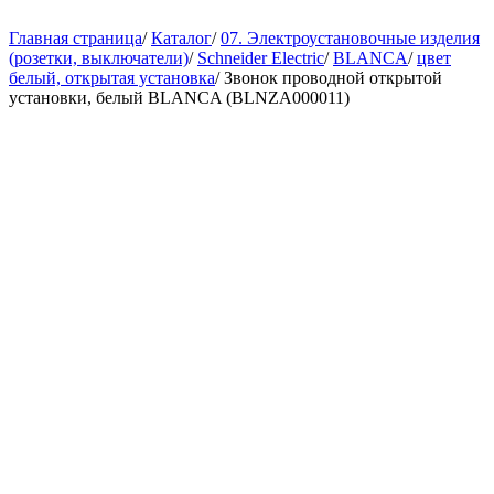
Главная страница
/
Каталог
/
07. Электроустановочные изделия
(розетки, выключатели)
/
Schneider Electric
/
BLANCA
/
цвет
белый, открытая установка
/
Звонок проводной открытой
установки, белый BLANCA (BLNZA000011)