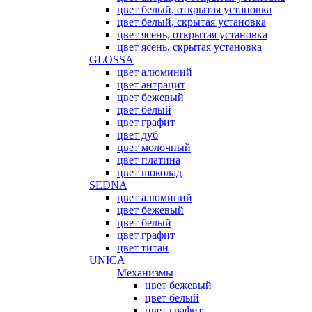
цвет белый, открытая установка
цвет белый, скрытая установка
цвет ясень, открытая установка
цвет ясень, скрытая установка
GLOSSA
цвет алюминий
цвет антрацит
цвет бежевый
цвет белый
цвет графит
цвет дуб
цвет молочный
цвет платина
цвет шоколад
SEDNA
цвет алюминий
цвет бежевый
цвет белый
цвет графит
цвет титан
UNICA
Механизмы
цвет бежевый
цвет белый
цвет графит