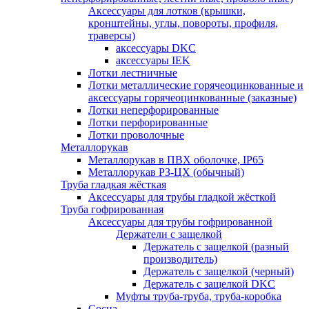
Аксессуары для лотков (крышки,
кронштейны, углы, повороты, профиля,
траверсы)
аксессуары DKC
аксессуары IEK
Лотки лестничные
Лотки металлические горячеоцинкованные и
аксессуары горячеоцинкованные (заказные)
Лотки неперфорированные
Лотки перфорированные
Лотки проволочные
Металлорукав
Металлорукав в ПВХ оболочке, IP65
Металлорукав РЗ-ЦХ (обычный)
Труба гладкая жёсткая
Аксессуары для трубы гладкой жёсткой
Труба гофрированная
Аксессуары для трубы гофрированной
Держатели с защелкой
Держатель с защелкой (разный
производитель)
Держатель с защелкой (черный)
Держатель с защелкой DKC
Муфты труба-труба, труба-коробка
Сосна