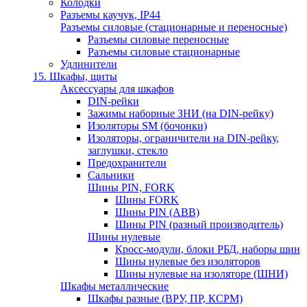
Колодки
Разъемы каучук, IP44
Разъемы силовые (стационарные и переносные)
Разъемы силовые переносные
Разъемы силовые стационарные
Удлинители
15. Шкафы, щиты
Аксессуары для шкафов
DIN-рейки
Зажимы наборные ЗНИ (на DIN-рейку)
Изоляторы SM (бочонки)
Изоляторы, ограничители на DIN-рейку,
заглушки, стекло
Предохранители
Сальники
Шины PIN, FORK
Шины FORK
Шины PIN (АВВ)
Шины PIN (разный производитель)
Шины нулевые
Кросс-модули, блоки РБД, наборы шин
Шины нулевые без изоляторов
Шины нулевые на изоляторе (ШНИ)
Шкафы металлические
Шкафы разные (ВРУ, ПР, КСРМ)