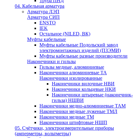
Труба ПНД
04. Кабельная арматура
Арматура ЛЭП
Арматура СИП
ENSTO
IEK
Остальное (NILED, ВК)
Муфты кабельные
Муфты кабельные Подольский завод
электромонтажных изделий (ПЗЭМИ)
Муфты кабельные разные производители
Наконечники и гильзы
Гильзы медные, алюминиевые
Наконечники алюминиевые ТА
Наконечники изолированные
Наконечники вилочные НВИ
Наконечники кольцевые НКИ
Наконечники штыревые (наконечник-
гильза) НШВИ
Наконечники медно-алюминиевые ТАМ
Наконечники медные луженые ТМЛ
Наконечники медные ТМ
Наконечники штифтовые НШП
05. Счётчики, электроизмерительные приборы
(амперметры, вольтметры)