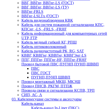
ВВГ, ВВГнг, ВВГнг-LS (ГОСТ)
ВВГ, ВВГнг, ВВГнг-LS (ТУ)
ВВГнг-FRLS
ВВГнг-LSLTx (ГОСТ)
Кабель видеонаблюдения КВК
Кабель для систем пожарной сигнализации КПС,
КПСнг, -LS, -FRLS, -FRHF
Кабель информационный для компьютерных сетей
UTP, FTP
Кабель медный гибкий КГ, РПШ
Кабель оптиковолоконный
Кабель радиочастотный РК, RG, SAT
КВВГ, КВВГнг, КВВГнг, КВВГЭнг-LS
ППГ, ППГнг, ППГнг-HF, ППГнг-FRHF
Провод бытовой ПВС,ПУГНП,ПУНП,ШВВП
ПВС
ПВС ГОСТ
ПУГНП,ПУНП,ШВВП
Провод монтажный МКШ, МКЭШ
Провод ПНСВ, РКГМ, ПТПЖ
Провода связи и сигнализации КСПВ, ТРП
СИП, АС, А
03. Кабеленесущие системы и аксессуары
Кабель-канал
Кабель-канал In-Liner (DKC)