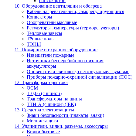
Гипсокартон
10. Оборудование вентиляции и обогрева
Кабель нагревательный, саморегулирующийся
Конвекторы
Обогреватели масляные
Регуляторы температуры (терморегуляторы)
Тепловые завесы
Тёплые полы
ТЭНЫ
11. Пожарное и охранное оборудование
Извещатели пожарные
Источники бесперебойного питания,
аккумуляторы
Оповещатели световые, светозвуковые, звуковые
Приборы пожарно-охранной сигнализации (ПОС)
12. Трансформаторы тока
ОСМ
Т-0,66 (с шиной)
Трансформаторы на шины
ТТИ-А (с шиной) (IEK)
13. Средства электрозащиты
Знаки безопасности (плакаты, знаки)
Молниезащита
14. Удлинители, вилки, разъемы, аксессуары
Вилки бытовые