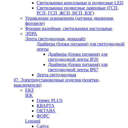
Светильники консольные и подвесные LED
Светильники подвесные ламповые (ГСП,
РСП, ГСП, ЖСП, НСП, ВЗГ)
Управление освещением (датчики движения,
фотореле)
Фонари налобные, светильники настольные
ЭПРА
Лента светодиодная, дюралайт
Драйвера (блоки питания) для светодиодной
ленты
Драйвера (блоки питания) для
светодиодной ленты IP20
Драйвера (блоки питания) для
светодиодной ленты IP67
Лента светодиодная
07. Электроустановочные изделия (розетки,
выключатели)
EKF
IEK
Гермес PLUS
КВАРТА
ОКТАВА
ФОРС
Legrand
Cariva