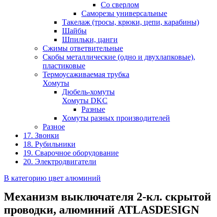
Со сверлом
Саморезы универсальные
Такелаж (тросы, крюки, цепи, карабины)
Шайбы
Шпильки, цанги
Сжимы ответвительные
Скобы металлические (одно и двухлапковые),
пластиковые
Термоусаживаемая трубка
Хомуты
Дюбель-хомуты
Хомуты DKC
Разные
Хомуты разных производителей
Разное
17. Звонки
18. Рубильники
19. Сварочное оборудование
20. Электродвигатели
В категорию цвет алюминий
Механизм выключателя 2-кл. скрытой
проводки, алюминий ATLASDESIGN