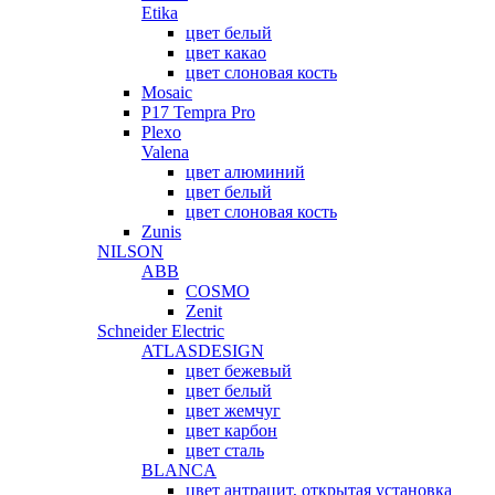
Etika
цвет белый
цвет какао
цвет слоновая кость
Mosaic
P17 Tempra Pro
Plexo
Valena
цвет алюминий
цвет белый
цвет слоновая кость
Zunis
NILSON
ABB
COSMO
Zenit
Schneider Electric
ATLASDESIGN
цвет бежевый
цвет белый
цвет жемчуг
цвет карбон
цвет сталь
BLANCA
цвет антрацит, открытая установка