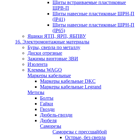
Щиты встраиваемые пластиковые
ЩРВ-П
Щиты навесные пластиковые ЩРН-П
(IP41)
Щиты навесные пластиковые ЩРН-П
(IP65)
Ящики ЯТП, ЯРП, ЯБПВУ
16. Электромонтажные материалы
Буры, сверла по металлу
Диски отрезные
Зажимы винтовые ЗВИ
Изолента
Клеммы WAGO
Маркеры кабельные
Маркеры кабельные DKC
Маркеры кабельные Legrand
Метизы
Болты
Гайки
Гвозди
Дюбель-гвозди
Дюбеля
Саморезы
Саморезы с прессшайбой
Острые, без сверла