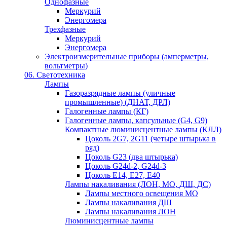
Однофазные
Меркурий
Энергомера
Трехфазные
Меркурий
Энергомера
Электроизмерительные приборы (амперметры,
вольтметры)
06. Светотехника
Лампы
Газоразрядные лампы (уличные
промышленные) (ДНАТ, ДРЛ)
Галогенные лампы (КГ)
Галогенные лампы, капсульные (G4, G9)
Компактные люминисцентные лампы (КЛЛ)
Цоколь 2G7, 2G11 (четыре штырька в
ряд)
Цоколь G23 (два штырька)
Цоколь G24d-2, G24d-3
Цоколь Е14, Е27, Е40
Лампы накаливания (ЛОН, МО, ДШ, ДС)
Лампы местного освещения МО
Лампы накаливания ДШ
Лампы накаливания ЛОН
Люминисцентные лампы