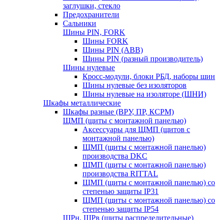
заглушки, стекло
Предохранители
Сальники
Шины PIN, FORK
Шины FORK
Шины PIN (АВВ)
Шины PIN (разный производитель)
Шины нулевые
Кросс-модули, блоки РБД, наборы шин
Шины нулевые без изоляторов
Шины нулевые на изоляторе (ШНИ)
Шкафы металлические
Шкафы разные (ВРУ, ПР, КСРМ)
ЩМП (щиты с монтажной панелью)
Аксессуары для ЩМП (щитов с
монтажной панелью)
ЩМП (щиты с монтажной панелью)
производства DKC
ЩМП (щиты с монтажной панелью)
производства RITTAL
ЩМП (щиты с монтажной панелью) со
степенью защиты IP31
ЩМП (щиты с монтажной панелью) со
степенью защиты IP54
ЩРн, ЩРв (щиты распределительные)