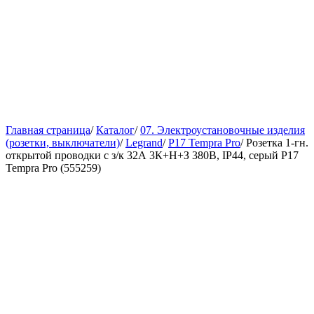
Главная страница
/
Каталог
/
07. Электроустановочные изделия
(розетки, выключатели)
/
Legrand
/
P17 Tempra Pro
/
Розетка 1-гн.
открытой проводки с з/к 32А 3К+H+З 380В, IP44, серый P17
Tempra Pro (555259)