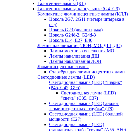
Галогенные лампы (КГ)
Галогенные лампы, капсульные (G4, G9)
Компактные люминисцентные лампы (КЛЛ)
Цоколь 2G7, 2G11 (четыре штырька в
ряд)
Цоколь G23 (два штырька)
Цоколь G24d-2, G24d-3
Цоколь Е14, Е27, Е40
Лампы накаливания (ЛОН, МО, ДШ, ДС)
Лампы местного освещения МО
Лампы накаливания ДШ
Лампы накаливания ЛОН
Люминисцентные лампы
Стартёры для люминисцентных ламп
Светодиодные лампы (LED)
Светодиодная лампа (LED) "шарик"
(P45, G45, G95)
Светодиодная лампа (LED)
"свеча" (С35, С37)
Светодиодная лампа (LED) аналог
люминисцентных "трубка" (T8)
Светодиодная лампа (LED) большой
мощности (Е27)
Светодиодная лампа (LED)
стандартная колба "груша" (А55, А60)