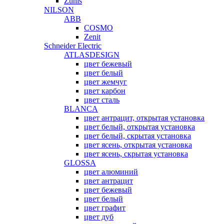
Zunis
NILSON
ABB
COSMO
Zenit
Schneider Electric
ATLASDESIGN
цвет бежевый
цвет белый
цвет жемчуг
цвет карбон
цвет сталь
BLANCA
цвет антрацит, открытая установка
цвет белый, открытая установка
цвет белый, скрытая установка
цвет ясень, открытая установка
цвет ясень, скрытая установка
GLOSSA
цвет алюминий
цвет антрацит
цвет бежевый
цвет белый
цвет графит
цвет дуб