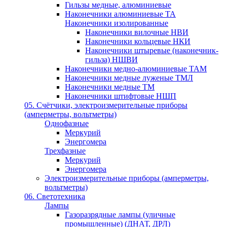
Гильзы медные, алюминиевые
Наконечники алюминиевые ТА
Наконечники изолированные
Наконечники вилочные НВИ
Наконечники кольцевые НКИ
Наконечники штыревые (наконечник-
гильза) НШВИ
Наконечники медно-алюминиевые ТАМ
Наконечники медные луженые ТМЛ
Наконечники медные ТМ
Наконечники штифтовые НШП
05. Счётчики, электроизмерительные приборы
(амперметры, вольтметры)
Однофазные
Меркурий
Энергомера
Трехфазные
Меркурий
Энергомера
Электроизмерительные приборы (амперметры,
вольтметры)
06. Светотехника
Лампы
Газоразрядные лампы (уличные
промышленные) (ДНАТ, ДРЛ)