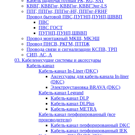
Кабель радиочастотный РК, RG, SAT
КВВГ, КВВГнг, КВВГнг, КВВГЭнг-LS
ППГ, ППГнг, ППГнг-HF, ППГнг-FRHF
Провод бытовой ПВС,ПУГНП,ПУНП,ШВВП
ПВС
ПВС ГОСТ
ПУГНП,ПУНП,ШВВП
Провод монтажный МКШ, МКЭШ
Провод ПНСВ, РКГМ, ПТПЖ
Провода связи и сигнализации КСПВ, ТРП
СИП, АС, А
03. Кабеленесущие системы и аксессуары
Кабель-канал
Кабель-канал In-Liner (DKC)
Аксессуары для кабель-канала In-liner
(DKC)
Электроустановка BRAVA (DKC)
Кабель-канал Legrand
Кабель-канал DLP
Кабель-канал DLPlus
Кабель-канал METRA
Кабель-канал перфорированный (все
производители)
Кабель-канал перфорированный DKC
Кабель-канал перфорированный IEK