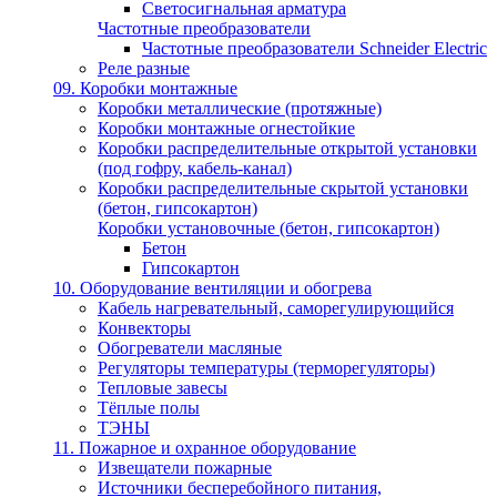
Светосигнальная арматура
Частотные преобразователи
Частотные преобразователи Schneider Electric
Реле разные
09. Коробки монтажные
Коробки металлические (протяжные)
Коробки монтажные огнестойкие
Коробки распределительные открытой установки
(под гофру, кабель-канал)
Коробки распределительные скрытой установки
(бетон, гипсокартон)
Коробки установочные (бетон, гипсокартон)
Бетон
Гипсокартон
10. Оборудование вентиляции и обогрева
Кабель нагревательный, саморегулирующийся
Конвекторы
Обогреватели масляные
Регуляторы температуры (терморегуляторы)
Тепловые завесы
Тёплые полы
ТЭНЫ
11. Пожарное и охранное оборудование
Извещатели пожарные
Источники бесперебойного питания,