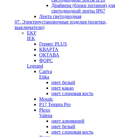
Драйвера (блоки питания) для
светодиодной ленты IP67
Лента светодиодная
07. Электроустановочные изделия (розетки,
выключатели)
EKF
IEK
Гермес PLUS
КВАРТА
ОКТАВА
ФОРС
Legrand
Cariva
Etika
цвет белый
цвет какао
цвет слоновая кость
Mosaic
P17 Tempra Pro
Plexo
Valena
цвет алюминий
цвет белый
цвет слоновая кость