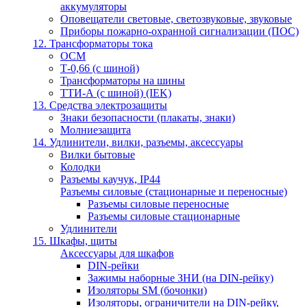
аккумуляторы
Оповещатели световые, светозвуковые, звуковые
Приборы пожарно-охранной сигнализации (ПОС)
12. Трансформаторы тока
ОСМ
Т-0,66 (с шиной)
Трансформаторы на шины
ТТИ-А (с шиной) (IEK)
13. Средства электрозащиты
Знаки безопасности (плакаты, знаки)
Молниезащита
14. Удлинители, вилки, разъемы, аксессуары
Вилки бытовые
Колодки
Разъемы каучук, IP44
Разъемы силовые (стационарные и переносные)
Разъемы силовые переносные
Разъемы силовые стационарные
Удлинители
15. Шкафы, щиты
Аксессуары для шкафов
DIN-рейки
Зажимы наборные ЗНИ (на DIN-рейку)
Изоляторы SM (бочонки)
Изоляторы, ограничители на DIN-рейку,