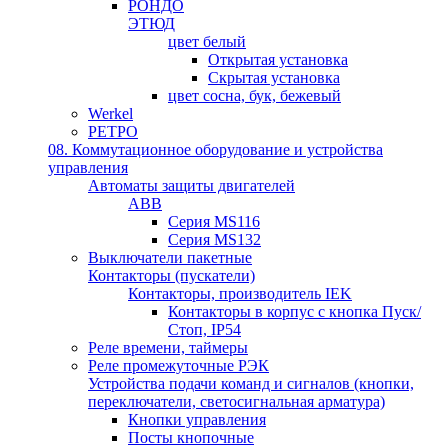
РОНДО
ЭТЮД
цвет белый
Открытая установка
Скрытая установка
цвет сосна, бук, бежевый
Werkel
РЕТРО
08. Коммутационное оборудование и устройства
управления
Автоматы защиты двигателей
ABB
Серия MS116
Серия MS132
Выключатели пакетные
Контакторы (пускатели)
Контакторы, производитель IEK
Контакторы в корпус с кнопка Пуск/
Стоп, IP54
Реле времени, таймеры
Реле промежуточные РЭК
Устройства подачи команд и сигналов (кнопки,
переключатели, светосигнальная арматура)
Кнопки управления
Посты кнопочные