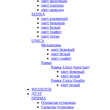
цвет молочный
цвет платина
цвет шоколад
SEDNA
цвет алюминий
цвет бежевый
цвет белый
цвет графит
цвет титан
UNICA
Механизмы
цвет бежевый
цвет белый
цвет графит
Рамки
Рамки Unica (простые)
цвет бежевый
цвет белый
Рамки Unica Quadro
цвет белый
WESSEN59
ДУЭТ
ПРИМА
Открытая установка
Скрытая установка