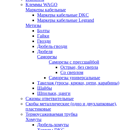
Клеммы WAGO
Маркеры кабельные
Маркеры кабельные DKC
Маркеры кабельные Legrand
Метизы
Болты
Гайки
Гвозди
Дюбель-гвозди
Дюбеля
Саморезы
Саморезы с прессшайбой
Острые, без сверла
Со сверлом
Саморезы универсальные
Такелаж (тросы, крюки, цепи, карабины)
Шайбы
Шпильки, цанги
Сжимы ответвительные
Скобы металлические (одно и двухлапковые),
пластиковые
Термоусаживаемая трубка
Хомуты
Дюбель-хомуты
Хомуты DKC