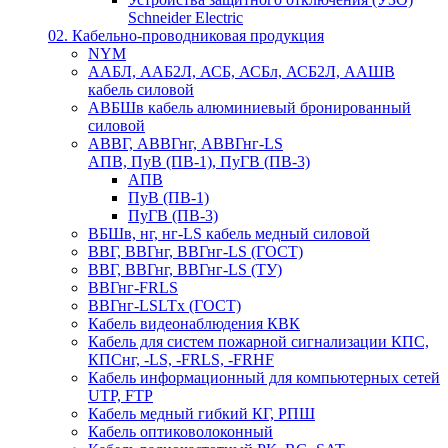
Schneider Electric
02. Кабельно-проводниковая продукция
NYM
ААБЛ, ААБ2Л, АСБ, АСБл, АСБ2Л, ААШВ
кабель силовой
АВБШв кабель алюминиевый бронированный
силовой
АВВГ, АВВГнг, АВВГнг-LS
АПВ, ПуВ (ПВ-1), ПуГВ (ПВ-3)
АПВ
ПуВ (ПВ-1)
ПуГВ (ПВ-3)
ВБШв, нг, нг-LS кабель медный силовой
ВВГ, ВВГнг, ВВГнг-LS (ГОСТ)
ВВГ, ВВГнг, ВВГнг-LS (ТУ)
ВВГнг-FRLS
ВВГнг-LSLTx (ГОСТ)
Кабель видеонаблюдения КВК
Кабель для систем пожарной сигнализации КПС,
КПСнг, -LS, -FRLS, -FRHF
Кабель информационный для компьютерных сетей
UTP, FTP
Кабель медный гибкий КГ, РПШ
Кабель оптиковолоконный