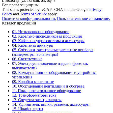
г. Вологда, ул. Гоголя, 63, оф. 8.
Все права защищены.
This site is protected by reCAPTCHA and the Google
Privacy
Policy
and
Terms of Service
apply.
Политика конфедициальности.
Пользовательское соглашение.
Каталог продукции
01. Низковольтное оборудование
02. Кабельно-проводниковая продукция
03. Кабеленесущие системы и аксессуары
04. Кабельная арматура
05. Счётчики, электроизмерительные приборы
(амперметры, вольтметры)
06. Светотехника
07. Электроустановочные изделия (розетки,
выключатели)
08. Коммутационное оборудование и устройства
управления
09. Коробки монтажные
10. Оборудование вентиляции и обогрева
11. Пожарное и охранное оборудование
12. Трансформаторы тока
13. Средства электрозащиты
14. Удлинители, вилки, разъемы, аксессуары
15. Шкафы, щиты