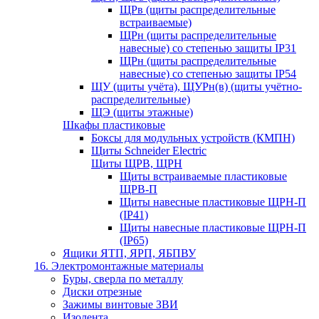
ЩРв (щиты распределительные
встраиваемые)
ЩРн (щиты распределительные
навесные) со степенью защиты IP31
ЩРн (щиты распределительные
навесные) со степенью защиты IP54
ЩУ (щиты учёта), ЩУРн(в) (щиты учётно-
распределительные)
ЩЭ (щиты этажные)
Шкафы пластиковые
Боксы для модульных устройств (КМПН)
Щиты Schneider Electric
Щиты ЩРВ, ЩРН
Щиты встраиваемые пластиковые
ЩРВ-П
Щиты навесные пластиковые ЩРН-П
(IP41)
Щиты навесные пластиковые ЩРН-П
(IP65)
Ящики ЯТП, ЯРП, ЯБПВУ
16. Электромонтажные материалы
Буры, сверла по металлу
Диски отрезные
Зажимы винтовые ЗВИ
Изолента