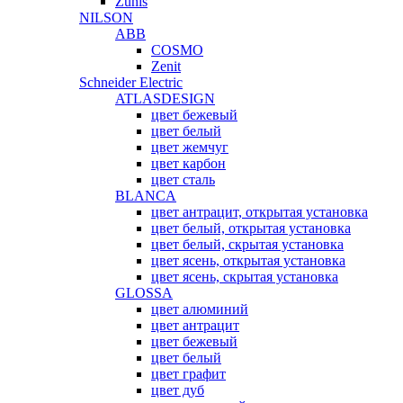
Zunis
NILSON
ABB
COSMO
Zenit
Schneider Electric
ATLASDESIGN
цвет бежевый
цвет белый
цвет жемчуг
цвет карбон
цвет сталь
BLANCA
цвет антрацит, открытая установка
цвет белый, открытая установка
цвет белый, скрытая установка
цвет ясень, открытая установка
цвет ясень, скрытая установка
GLOSSA
цвет алюминий
цвет антрацит
цвет бежевый
цвет белый
цвет графит
цвет дуб