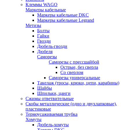
Клеммы WAGO
Маркеры кабельные
Маркеры кабельные DKC
Маркеры кабельные Legrand
Метизы
Болты
Гайки
Гвозди
Дюбель-гвозди
Дюбеля
Саморезы
Саморезы с прессшайбой
Острые, без сверла
Со сверлом
Саморезы универсальные
Такелаж (тросы, крюки, цепи, карабины)
Шайбы
Шпильки, цанги
Сжимы ответвительные
Скобы металлические (одно и двухлапковые),
пластиковые
Термоусаживаемая трубка
Хомуты
Дюбель-хомуты
Хомуты DKC