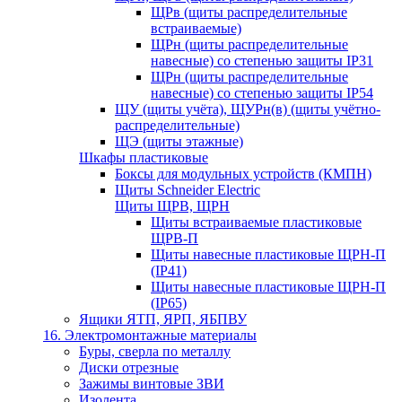
ЩРв (щиты распределительные
встраиваемые)
ЩРн (щиты распределительные
навесные) со степенью защиты IP31
ЩРн (щиты распределительные
навесные) со степенью защиты IP54
ЩУ (щиты учёта), ЩУРн(в) (щиты учётно-
распределительные)
ЩЭ (щиты этажные)
Шкафы пластиковые
Боксы для модульных устройств (КМПН)
Щиты Schneider Electric
Щиты ЩРВ, ЩРН
Щиты встраиваемые пластиковые
ЩРВ-П
Щиты навесные пластиковые ЩРН-П
(IP41)
Щиты навесные пластиковые ЩРН-П
(IP65)
Ящики ЯТП, ЯРП, ЯБПВУ
16. Электромонтажные материалы
Буры, сверла по металлу
Диски отрезные
Зажимы винтовые ЗВИ
Изолента