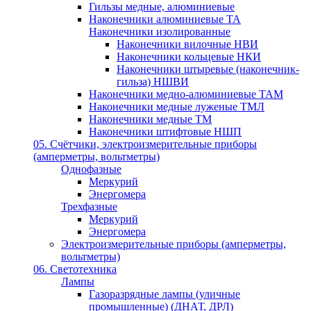
Гильзы медные, алюминиевые
Наконечники алюминиевые ТА
Наконечники изолированные
Наконечники вилочные НВИ
Наконечники кольцевые НКИ
Наконечники штыревые (наконечник-
гильза) НШВИ
Наконечники медно-алюминиевые ТАМ
Наконечники медные луженые ТМЛ
Наконечники медные ТМ
Наконечники штифтовые НШП
05. Счётчики, электроизмерительные приборы
(амперметры, вольтметры)
Однофазные
Меркурий
Энергомера
Трехфазные
Меркурий
Энергомера
Электроизмерительные приборы (амперметры,
вольтметры)
06. Светотехника
Лампы
Газоразрядные лампы (уличные
промышленные) (ДНАТ, ДРЛ)