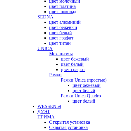
цвет молочный
цвет платина
цвет шоколад
SEDNA
цвет алюминий
цвет бежевый
цвет белый
цвет графит
цвет титан
UNICA
Механизмы
цвет бежевый
цвет белый
цвет графит
Рамки
Рамки Unica (простые)
цвет бежевый
цвет белый
Рамки Unica Quadro
цвет белый
WESSEN59
ДУЭТ
ПРИМА
Открытая установка
Скрытая установка