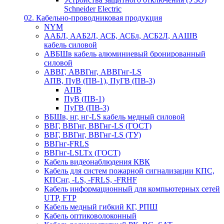
Schneider Electric
02. Кабельно-проводниковая продукция
NYM
ААБЛ, ААБ2Л, АСБ, АСБл, АСБ2Л, ААШВ
кабель силовой
АВБШв кабель алюминиевый бронированный
силовой
АВВГ, АВВГнг, АВВГнг-LS
АПВ, ПуВ (ПВ-1), ПуГВ (ПВ-3)
АПВ
ПуВ (ПВ-1)
ПуГВ (ПВ-3)
ВБШв, нг, нг-LS кабель медный силовой
ВВГ, ВВГнг, ВВГнг-LS (ГОСТ)
ВВГ, ВВГнг, ВВГнг-LS (ТУ)
ВВГнг-FRLS
ВВГнг-LSLTx (ГОСТ)
Кабель видеонаблюдения КВК
Кабель для систем пожарной сигнализации КПС,
КПСнг, -LS, -FRLS, -FRHF
Кабель информационный для компьютерных сетей
UTP, FTP
Кабель медный гибкий КГ, РПШ
Кабель оптиковолоконный