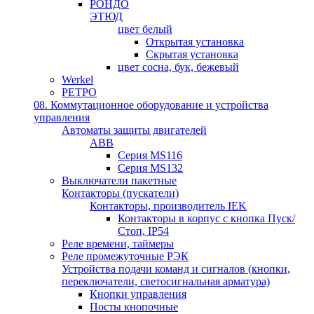
РОНДО
ЭТЮД
цвет белый
Открытая установка
Скрытая установка
цвет сосна, бук, бежевый
Werkel
РЕТРО
08. Коммутационное оборудование и устройства
управления
Автоматы защиты двигателей
ABB
Серия MS116
Серия MS132
Выключатели пакетные
Контакторы (пускатели)
Контакторы, производитель IEK
Контакторы в корпус с кнопка Пуск/
Стоп, IP54
Реле времени, таймеры
Реле промежуточные РЭК
Устройства подачи команд и сигналов (кнопки,
переключатели, светосигнальная арматура)
Кнопки управления
Посты кнопочные