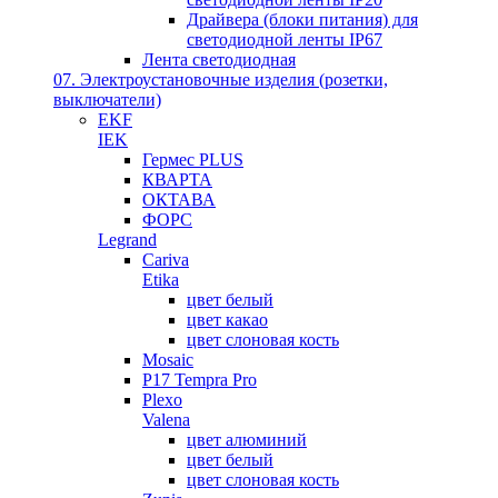
Драйвера (блоки питания) для
светодиодной ленты IP67
Лента светодиодная
07. Электроустановочные изделия (розетки,
выключатели)
EKF
IEK
Гермес PLUS
КВАРТА
ОКТАВА
ФОРС
Legrand
Cariva
Etika
цвет белый
цвет какао
цвет слоновая кость
Mosaic
P17 Tempra Pro
Plexo
Valena
цвет алюминий
цвет белый
цвет слоновая кость