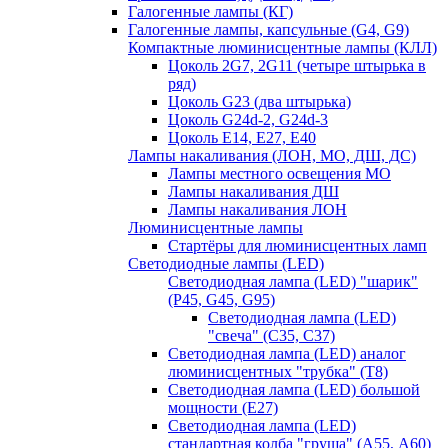
Галогенные лампы (КГ)
Галогенные лампы, капсульные (G4, G9)
Компактные люминисцентные лампы (КЛЛ)
Цоколь 2G7, 2G11 (четыре штырька в
ряд)
Цоколь G23 (два штырька)
Цоколь G24d-2, G24d-3
Цоколь Е14, Е27, Е40
Лампы накаливания (ЛОН, МО, ДШ, ДС)
Лампы местного освещения МО
Лампы накаливания ДШ
Лампы накаливания ЛОН
Люминисцентные лампы
Стартёры для люминисцентных ламп
Светодиодные лампы (LED)
Светодиодная лампа (LED) "шарик"
(P45, G45, G95)
Светодиодная лампа (LED)
"свеча" (С35, С37)
Светодиодная лампа (LED) аналог
люминисцентных "трубка" (T8)
Светодиодная лампа (LED) большой
мощности (Е27)
Светодиодная лампа (LED)
стандартная колба "груша" (А55, А60)