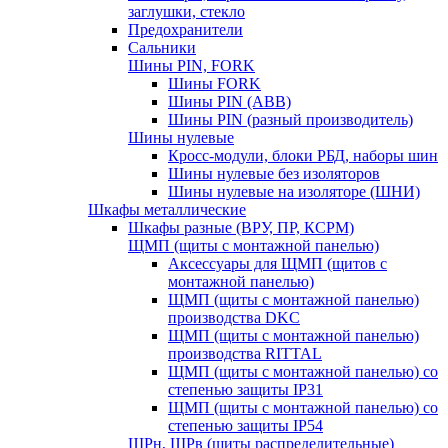
заглушки, стекло
Предохранители
Сальники
Шины PIN, FORK
Шины FORK
Шины PIN (АВВ)
Шины PIN (разный производитель)
Шины нулевые
Кросс-модули, блоки РБД, наборы шин
Шины нулевые без изоляторов
Шины нулевые на изоляторе (ШНИ)
Шкафы металлические
Шкафы разные (ВРУ, ПР, КСРМ)
ЩМП (щиты с монтажной панелью)
Аксессуары для ЩМП (щитов с
монтажной панелью)
ЩМП (щиты с монтажной панелью)
производства DKC
ЩМП (щиты с монтажной панелью)
производства RITTAL
ЩМП (щиты с монтажной панелью) со
степенью защиты IP31
ЩМП (щиты с монтажной панелью) со
степенью защиты IP54
ЩРн, ЩРв (щиты распределительные)