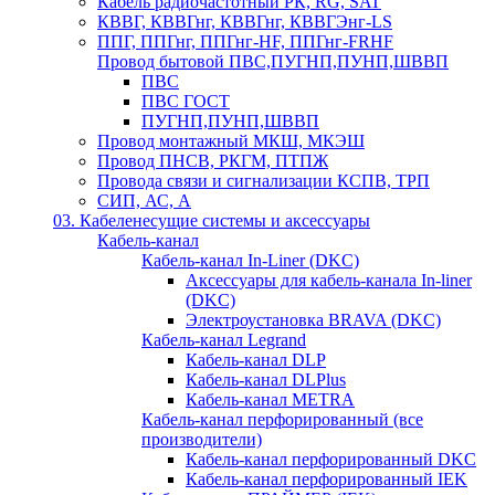
Кабель радиочастотный РК, RG, SAT
КВВГ, КВВГнг, КВВГнг, КВВГЭнг-LS
ППГ, ППГнг, ППГнг-HF, ППГнг-FRHF
Провод бытовой ПВС,ПУГНП,ПУНП,ШВВП
ПВС
ПВС ГОСТ
ПУГНП,ПУНП,ШВВП
Провод монтажный МКШ, МКЭШ
Провод ПНСВ, РКГМ, ПТПЖ
Провода связи и сигнализации КСПВ, ТРП
СИП, АС, А
03. Кабеленесущие системы и аксессуары
Кабель-канал
Кабель-канал In-Liner (DKC)
Аксессуары для кабель-канала In-liner
(DKC)
Электроустановка BRAVA (DKC)
Кабель-канал Legrand
Кабель-канал DLP
Кабель-канал DLPlus
Кабель-канал METRA
Кабель-канал перфорированный (все
производители)
Кабель-канал перфорированный DKC
Кабель-канал перфорированный IEK