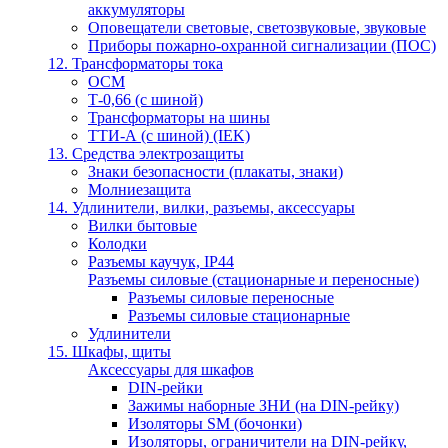
аккумуляторы
Оповещатели световые, светозвуковые, звуковые
Приборы пожарно-охранной сигнализации (ПОС)
12. Трансформаторы тока
ОСМ
Т-0,66 (с шиной)
Трансформаторы на шины
ТТИ-А (с шиной) (IEK)
13. Средства электрозащиты
Знаки безопасности (плакаты, знаки)
Молниезащита
14. Удлинители, вилки, разъемы, аксессуары
Вилки бытовые
Колодки
Разъемы каучук, IP44
Разъемы силовые (стационарные и переносные)
Разъемы силовые переносные
Разъемы силовые стационарные
Удлинители
15. Шкафы, щиты
Аксессуары для шкафов
DIN-рейки
Зажимы наборные ЗНИ (на DIN-рейку)
Изоляторы SM (бочонки)
Изоляторы, ограничители на DIN-рейку,