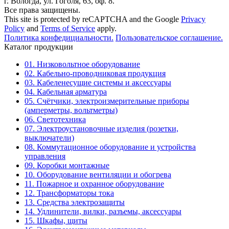
г. Вологда, ул. Гоголя, 63, оф. 8.
Все права защищены.
This site is protected by reCAPTCHA and the Google
Privacy
Policy
and
Terms of Service
apply.
Политика конфедициальности.
Пользовательское соглашение.
Каталог продукции
01. Низковольтное оборудование
02. Кабельно-проводниковая продукция
03. Кабеленесущие системы и аксессуары
04. Кабельная арматура
05. Счётчики, электроизмерительные приборы
(амперметры, вольтметры)
06. Светотехника
07. Электроустановочные изделия (розетки,
выключатели)
08. Коммутационное оборудование и устройства
управления
09. Коробки монтажные
10. Оборудование вентиляции и обогрева
11. Пожарное и охранное оборудование
12. Трансформаторы тока
13. Средства электрозащиты
14. Удлинители, вилки, разъемы, аксессуары
15. Шкафы, щиты