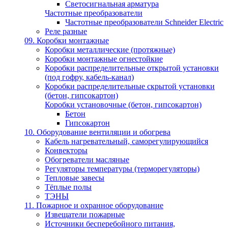
Светосигнальная арматура
Частотные преобразователи
Частотные преобразователи Schneider Electric
Реле разные
09. Коробки монтажные
Коробки металлические (протяжные)
Коробки монтажные огнестойкие
Коробки распределительные открытой установки
(под гофру, кабель-канал)
Коробки распределительные скрытой установки
(бетон, гипсокартон)
Коробки установочные (бетон, гипсокартон)
Бетон
Гипсокартон
10. Оборудование вентиляции и обогрева
Кабель нагревательный, саморегулирующийся
Конвекторы
Обогреватели масляные
Регуляторы температуры (терморегуляторы)
Тепловые завесы
Тёплые полы
ТЭНЫ
11. Пожарное и охранное оборудование
Извещатели пожарные
Источники бесперебойного питания,