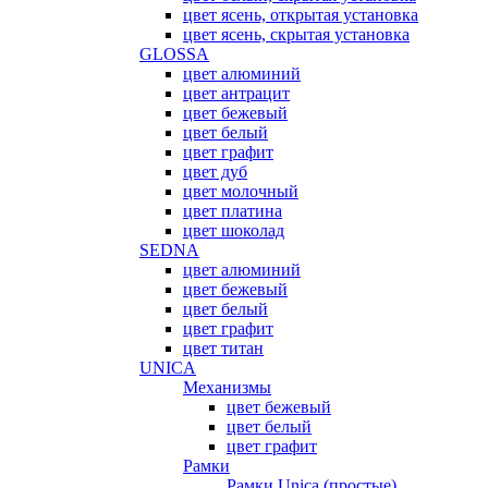
цвет ясень, открытая установка
цвет ясень, скрытая установка
GLOSSA
цвет алюминий
цвет антрацит
цвет бежевый
цвет белый
цвет графит
цвет дуб
цвет молочный
цвет платина
цвет шоколад
SEDNA
цвет алюминий
цвет бежевый
цвет белый
цвет графит
цвет титан
UNICA
Механизмы
цвет бежевый
цвет белый
цвет графит
Рамки
Рамки Unica (простые)