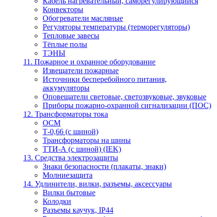
Кабель нагревательный, саморегулирующийся
Конвекторы
Обогреватели масляные
Регуляторы температуры (терморегуляторы)
Тепловые завесы
Тёплые полы
ТЭНЫ
11. Пожарное и охранное оборудование
Извещатели пожарные
Источники бесперебойного питания,
аккумуляторы
Оповещатели световые, светозвуковые, звуковые
Приборы пожарно-охранной сигнализации (ПОС)
12. Трансформаторы тока
ОСМ
Т-0,66 (с шиной)
Трансформаторы на шины
ТТИ-А (с шиной) (IEK)
13. Средства электрозащиты
Знаки безопасности (плакаты, знаки)
Молниезащита
14. Удлинители, вилки, разъемы, аксессуары
Вилки бытовые
Колодки
Разъемы каучук, IP44