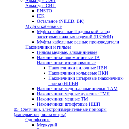
Арматура ЛЭП
Арматура СИП
ENSTO
IEK
Остальное (NILED, ВК)
Муфты кабельные
Муфты кабельные Подольский завод
электромонтажных изделий (ПЗЭМИ)
Муфты кабельные разные производители
Наконечники и гильзы
Гильзы медные, алюминиевые
Наконечники алюминиевые ТА
Наконечники изолированные
Наконечники вилочные НВИ
Наконечники кольцевые НКИ
Наконечники штыревые (наконечник-
гильза) НШВИ
Наконечники медно-алюминиевые ТАМ
Наконечники медные луженые ТМЛ
Наконечники медные ТМ
Наконечники штифтовые НШП
05. Счётчики, электроизмерительные приборы
(амперметры, вольтметры)
Однофазные
Меркурий