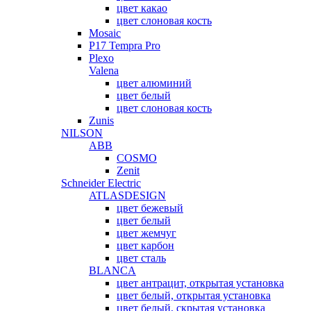
цвет какао
цвет слоновая кость
Mosaic
P17 Tempra Pro
Plexo
Valena
цвет алюминий
цвет белый
цвет слоновая кость
Zunis
NILSON
ABB
COSMO
Zenit
Schneider Electric
ATLASDESIGN
цвет бежевый
цвет белый
цвет жемчуг
цвет карбон
цвет сталь
BLANCA
цвет антрацит, открытая установка
цвет белый, открытая установка
цвет белый, скрытая установка