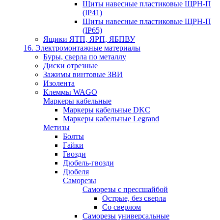
Щиты навесные пластиковые ЩРН-П
(IP41)
Щиты навесные пластиковые ЩРН-П
(IP65)
Ящики ЯТП, ЯРП, ЯБПВУ
16. Электромонтажные материалы
Буры, сверла по металлу
Диски отрезные
Зажимы винтовые ЗВИ
Изолента
Клеммы WAGO
Маркеры кабельные
Маркеры кабельные DKC
Маркеры кабельные Legrand
Метизы
Болты
Гайки
Гвозди
Дюбель-гвозди
Дюбеля
Саморезы
Саморезы с прессшайбой
Острые, без сверла
Со сверлом
Саморезы универсальные