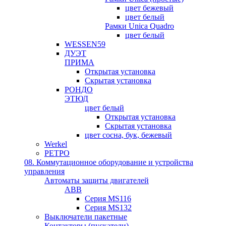
цвет бежевый
цвет белый
Рамки Unica Quadro
цвет белый
WESSEN59
ДУЭТ
ПРИМА
Открытая установка
Скрытая установка
РОНДО
ЭТЮД
цвет белый
Открытая установка
Скрытая установка
цвет сосна, бук, бежевый
Werkel
РЕТРО
08. Коммутационное оборудование и устройства
управления
Автоматы защиты двигателей
ABB
Серия MS116
Серия MS132
Выключатели пакетные
Контакторы (пускатели)