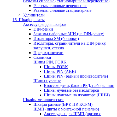
Разъемы силовые (стационарные и переносные)
Разъемы силовые переносные
Разъемы силовые стационарные
Удлинители
15. Шкафы, щиты
Аксессуары для шкафов
DIN-рейки
Зажимы наборные ЗНИ (на DIN-рейку)
Изоляторы SM (бочонки)
Изоляторы, ограничители на DIN-рейку,
заглушки, стекло
Предохранители
Сальники
Шины PIN, FORK
Шины FORK
Шины PIN (АВВ)
Шины PIN (разный производитель)
Шины нулевые
Кросс-модули, блоки РБД, наборы шин
Шины нулевые без изоляторов
Шины нулевые на изоляторе (ШНИ)
Шкафы металлические
Шкафы разные (ВРУ, ПР, КСРМ)
ЩМП (щиты с монтажной панелью)
Аксессуары для ЩМП (щитов с