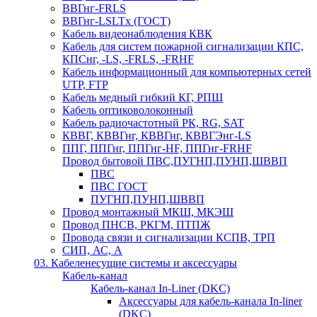
ВВГнг-FRLS
ВВГнг-LSLTx (ГОСТ)
Кабель видеонаблюдения КВК
Кабель для систем пожарной сигнализации КПС,
КПСнг, -LS, -FRLS, -FRHF
Кабель информационный для компьютерных сетей
UTP, FTP
Кабель медный гибкий КГ, РПШ
Кабель оптиковолоконный
Кабель радиочастотный РК, RG, SAT
КВВГ, КВВГнг, КВВГнг, КВВГЭнг-LS
ППГ, ППГнг, ППГнг-HF, ППГнг-FRHF
Провод бытовой ПВС,ПУГНП,ПУНП,ШВВП
ПВС
ПВС ГОСТ
ПУГНП,ПУНП,ШВВП
Провод монтажный МКШ, МКЭШ
Провод ПНСВ, РКГМ, ПТПЖ
Провода связи и сигнализации КСПВ, ТРП
СИП, АС, А
03. Кабеленесущие системы и аксессуары
Кабель-канал
Кабель-канал In-Liner (DKC)
Аксессуары для кабель-канала In-liner
(DKC)