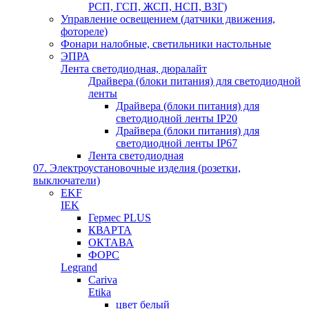
РСП, ГСП, ЖСП, НСП, ВЗГ)
Управление освещением (датчики движения,
фотореле)
Фонари налобные, светильники настольные
ЭПРА
Лента светодиодная, дюралайт
Драйвера (блоки питания) для светодиодной
ленты
Драйвера (блоки питания) для
светодиодной ленты IP20
Драйвера (блоки питания) для
светодиодной ленты IP67
Лента светодиодная
07. Электроустановочные изделия (розетки,
выключатели)
EKF
IEK
Гермес PLUS
КВАРТА
ОКТАВА
ФОРС
Legrand
Cariva
Etika
цвет белый