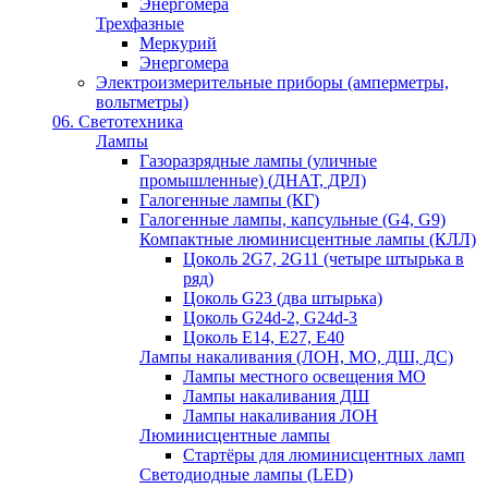
Энергомера
Трехфазные
Меркурий
Энергомера
Электроизмерительные приборы (амперметры,
вольтметры)
06. Светотехника
Лампы
Газоразрядные лампы (уличные
промышленные) (ДНАТ, ДРЛ)
Галогенные лампы (КГ)
Галогенные лампы, капсульные (G4, G9)
Компактные люминисцентные лампы (КЛЛ)
Цоколь 2G7, 2G11 (четыре штырька в
ряд)
Цоколь G23 (два штырька)
Цоколь G24d-2, G24d-3
Цоколь Е14, Е27, Е40
Лампы накаливания (ЛОН, МО, ДШ, ДС)
Лампы местного освещения МО
Лампы накаливания ДШ
Лампы накаливания ЛОН
Люминисцентные лампы
Стартёры для люминисцентных ламп
Светодиодные лампы (LED)