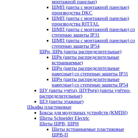
монтажной панелью)
ЩМП (щиты с монтажной панелью)
производства DKC
ЩМП (щиты с монтажной панелью)
производства RITTAL
ЩМП (щиты с монтажной панелью) со
степенью защиты IP31
ЩМП (щиты с монтажной панелью) со
степенью защиты IP54
ЩРн, ЩРв (щиты распределительные)
ЩРв (щиты распределительные
встраиваемые)
ЩРн (щиты распределительные
навесные) со степенью защиты IP31
ЩРн (щиты распределительные
навесные) со степенью защиты IP54
ЩУ (щиты учёта), ЩУРн(в) (щиты учётно-
распределительные)
ЩЭ (щиты этажные)
Шкафы пластиковые
Боксы для модульных устройств (КМПН)
Щиты Schneider Electric
Щиты ЩРВ, ЩРН
Щиты встраиваемые пластиковые
ЩРВ-П