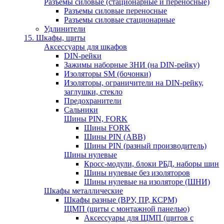
Разъемы силовые (стационарные и переносные)
Разъемы силовые переносные
Разъемы силовые стационарные
Удлинители
15. Шкафы, щиты
Аксессуары для шкафов
DIN-рейки
Зажимы наборные ЗНИ (на DIN-рейку)
Изоляторы SM (бочонки)
Изоляторы, ограничители на DIN-рейку,
заглушки, стекло
Предохранители
Сальники
Шины PIN, FORK
Шины FORK
Шины PIN (АВВ)
Шины PIN (разный производитель)
Шины нулевые
Кросс-модули, блоки РБД, наборы шин
Шины нулевые без изоляторов
Шины нулевые на изоляторе (ШНИ)
Шкафы металлические
Шкафы разные (ВРУ, ПР, КСРМ)
ЩМП (щиты с монтажной панелью)
Аксессуары для ЩМП (щитов с