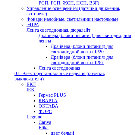
РСП, ГСП, ЖСП, НСП, ВЗГ)
Управление освещением (датчики движения,
фотореле)
Фонари налобные, светильники настольные
ЭПРА
Лента светодиодная, дюралайт
Драйвера (блоки питания) для светодиодной
ленты
Драйвера (блоки питания) для
светодиодной ленты IP20
Драйвера (блоки питания) для
светодиодной ленты IP67
Лента светодиодная
07. Электроустановочные изделия (розетки,
выключатели)
EKF
IEK
Гермес PLUS
КВАРТА
ОКТАВА
ФОРС
Legrand
Cariva
Etika
цвет белый