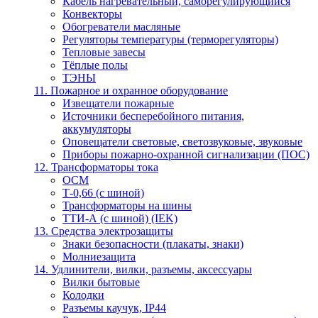
Кабель нагревательный, саморегулирующийся
Конвекторы
Обогреватели масляные
Регуляторы температуры (терморегуляторы)
Тепловые завесы
Тёплые полы
ТЭНЫ
11. Пожарное и охранное оборудование
Извещатели пожарные
Источники бесперебойного питания,
аккумуляторы
Оповещатели световые, светозвуковые, звуковые
Приборы пожарно-охранной сигнализации (ПОС)
12. Трансформаторы тока
ОСМ
Т-0,66 (с шиной)
Трансформаторы на шины
ТТИ-А (с шиной) (IEK)
13. Средства электрозащиты
Знаки безопасности (плакаты, знаки)
Молниезащита
14. Удлинители, вилки, разъемы, аксессуары
Вилки бытовые
Колодки
Разъемы каучук, IP44