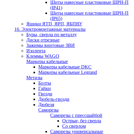
Щиты навесные пластиковые ЩРН-П
(IP41)
Щиты навесные пластиковые ЩРН-П
(IP65)
Ящики ЯТП, ЯРП, ЯБПВУ
16. Электромонтажные материалы
Буры, сверла по металлу
Диски отрезные
Зажимы винтовые ЗВИ
Изолента
Клеммы WAGO
Маркеры кабельные
Маркеры кабельные DKC
Маркеры кабельные Legrand
Метизы
Болты
Гайки
Гвозди
Дюбель-гвозди
Дюбеля
Саморезы
Саморезы с прессшайбой
Острые, без сверла
Со сверлом
Саморезы универсальные