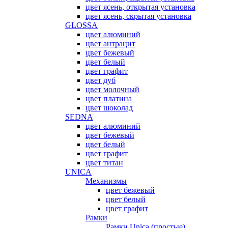
цвет ясень, открытая установка
цвет ясень, скрытая установка
GLOSSA
цвет алюминий
цвет антрацит
цвет бежевый
цвет белый
цвет графит
цвет дуб
цвет молочный
цвет платина
цвет шоколад
SEDNA
цвет алюминий
цвет бежевый
цвет белый
цвет графит
цвет титан
UNICA
Механизмы
цвет бежевый
цвет белый
цвет графит
Рамки
Рамки Unica (простые)