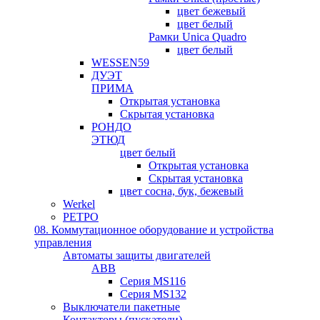
цвет бежевый
цвет белый
Рамки Unica Quadro
цвет белый
WESSEN59
ДУЭТ
ПРИМА
Открытая установка
Скрытая установка
РОНДО
ЭТЮД
цвет белый
Открытая установка
Скрытая установка
цвет сосна, бук, бежевый
Werkel
РЕТРО
08. Коммутационное оборудование и устройства
управления
Автоматы защиты двигателей
ABB
Серия MS116
Серия MS132
Выключатели пакетные
Контакторы (пускатели)