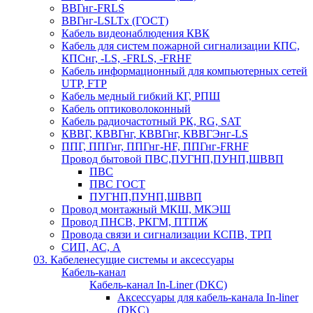
ВВГнг-FRLS
ВВГнг-LSLTx (ГОСТ)
Кабель видеонаблюдения КВК
Кабель для систем пожарной сигнализации КПС,
КПСнг, -LS, -FRLS, -FRHF
Кабель информационный для компьютерных сетей
UTP, FTP
Кабель медный гибкий КГ, РПШ
Кабель оптиковолоконный
Кабель радиочастотный РК, RG, SAT
КВВГ, КВВГнг, КВВГнг, КВВГЭнг-LS
ППГ, ППГнг, ППГнг-HF, ППГнг-FRHF
Провод бытовой ПВС,ПУГНП,ПУНП,ШВВП
ПВС
ПВС ГОСТ
ПУГНП,ПУНП,ШВВП
Провод монтажный МКШ, МКЭШ
Провод ПНСВ, РКГМ, ПТПЖ
Провода связи и сигнализации КСПВ, ТРП
СИП, АС, А
03. Кабеленесущие системы и аксессуары
Кабель-канал
Кабель-канал In-Liner (DKC)
Аксессуары для кабель-канала In-liner
(DKC)