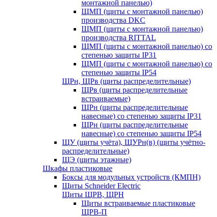
монтажной панелью)
ЩМП (щиты с монтажной панелью)
производства DKC
ЩМП (щиты с монтажной панелью)
производства RITTAL
ЩМП (щиты с монтажной панелью) со
степенью защиты IP31
ЩМП (щиты с монтажной панелью) со
степенью защиты IP54
ЩРн, ЩРв (щиты распределительные)
ЩРв (щиты распределительные
встраиваемые)
ЩРн (щиты распределительные
навесные) со степенью защиты IP31
ЩРн (щиты распределительные
навесные) со степенью защиты IP54
ЩУ (щиты учёта), ЩУРн(в) (щиты учётно-
распределительные)
ЩЭ (щиты этажные)
Шкафы пластиковые
Боксы для модульных устройств (КМПН)
Щиты Schneider Electric
Щиты ЩРВ, ЩРН
Щиты встраиваемые пластиковые
ЩРВ-П