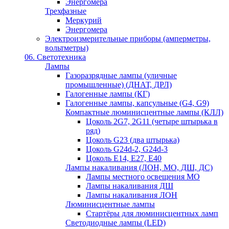
Энергомера
Трехфазные
Меркурий
Энергомера
Электроизмерительные приборы (амперметры,
вольтметры)
06. Светотехника
Лампы
Газоразрядные лампы (уличные
промышленные) (ДНАТ, ДРЛ)
Галогенные лампы (КГ)
Галогенные лампы, капсульные (G4, G9)
Компактные люминисцентные лампы (КЛЛ)
Цоколь 2G7, 2G11 (четыре штырька в
ряд)
Цоколь G23 (два штырька)
Цоколь G24d-2, G24d-3
Цоколь Е14, Е27, Е40
Лампы накаливания (ЛОН, МО, ДШ, ДС)
Лампы местного освещения МО
Лампы накаливания ДШ
Лампы накаливания ЛОН
Люминисцентные лампы
Стартёры для люминисцентных ламп
Светодиодные лампы (LED)