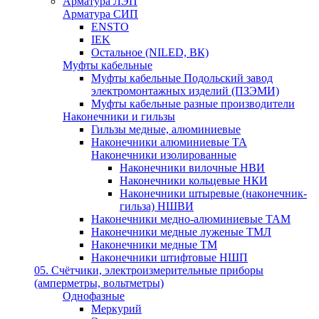
Арматура ЛЭП
Арматура СИП
ENSTO
IEK
Остальное (NILED, ВК)
Муфты кабельные
Муфты кабельные Подольский завод
электромонтажных изделий (ПЗЭМИ)
Муфты кабельные разные производители
Наконечники и гильзы
Гильзы медные, алюминиевые
Наконечники алюминиевые ТА
Наконечники изолированные
Наконечники вилочные НВИ
Наконечники кольцевые НКИ
Наконечники штыревые (наконечник-
гильза) НШВИ
Наконечники медно-алюминиевые ТАМ
Наконечники медные луженые ТМЛ
Наконечники медные ТМ
Наконечники штифтовые НШП
05. Счётчики, электроизмерительные приборы
(амперметры, вольтметры)
Однофазные
Меркурий