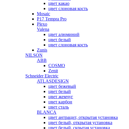
цвет какао
цвет слоновая кость
Mosaic
P17 Tempra Pro
Plexo
Valena
цвет алюминий
цвет белый
цвет слоновая кость
Zunis
NILSON
ABB
COSMO
Zenit
Schneider Electric
ATLASDESIGN
цвет бежевый
цвет белый
цвет жемчуг
цвет карбон
цвет сталь
BLANCA
цвет антрацит, открытая установка
цвет белый, открытая установка
цвет белый, скрытая установка