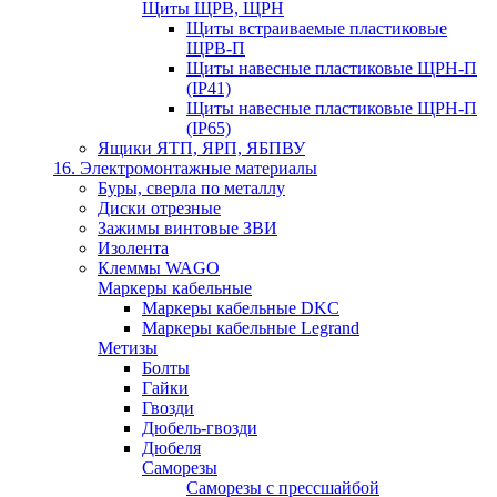
Щиты ЩРВ, ЩРН
Щиты встраиваемые пластиковые
ЩРВ-П
Щиты навесные пластиковые ЩРН-П
(IP41)
Щиты навесные пластиковые ЩРН-П
(IP65)
Ящики ЯТП, ЯРП, ЯБПВУ
16. Электромонтажные материалы
Буры, сверла по металлу
Диски отрезные
Зажимы винтовые ЗВИ
Изолента
Клеммы WAGO
Маркеры кабельные
Маркеры кабельные DKC
Маркеры кабельные Legrand
Метизы
Болты
Гайки
Гвозди
Дюбель-гвозди
Дюбеля
Саморезы
Саморезы с прессшайбой