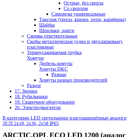
Острые, без сверла
Со сверлом
Саморезы универсальные
Такелаж (тросы, крюки, цепи, карабины)
Шайбы
Шпильки, цанги
Сжимы ответвительные
Скобы металлические (одно и двухлапковые),
пластиковые
Термоусаживаемая трубка
Хомуты
Дюбель-хомуты
Хомуты DKC
Разные
Хомуты разных производителей
Разное
17. Звонки
18. Рубильники
19. Сварочное оборудование
20. Электродвигатели
В категорию LED светильники влагозащищённые аналоги
ЛСП 2х18, 2х36, 2х58 IP65
ARCTIC.OPL ECO LED 1200 (аналог