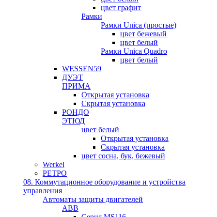
цвет графит
Рамки
Рамки Unica (простые)
цвет бежевый
цвет белый
Рамки Unica Quadro
цвет белый
WESSEN59
ДУЭТ
ПРИМА
Открытая установка
Скрытая установка
РОНДО
ЭТЮД
цвет белый
Открытая установка
Скрытая установка
цвет сосна, бук, бежевый
Werkel
РЕТРО
08. Коммутационное оборудование и устройства
управления
Автоматы защиты двигателей
ABB
Серия MS116