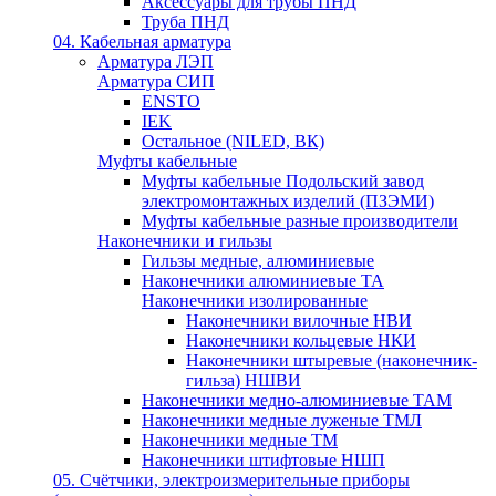
Аксессуары для трубы ПНД
Труба ПНД
04. Кабельная арматура
Арматура ЛЭП
Арматура СИП
ENSTO
IEK
Остальное (NILED, ВК)
Муфты кабельные
Муфты кабельные Подольский завод
электромонтажных изделий (ПЗЭМИ)
Муфты кабельные разные производители
Наконечники и гильзы
Гильзы медные, алюминиевые
Наконечники алюминиевые ТА
Наконечники изолированные
Наконечники вилочные НВИ
Наконечники кольцевые НКИ
Наконечники штыревые (наконечник-
гильза) НШВИ
Наконечники медно-алюминиевые ТАМ
Наконечники медные луженые ТМЛ
Наконечники медные ТМ
Наконечники штифтовые НШП
05. Счётчики, электроизмерительные приборы