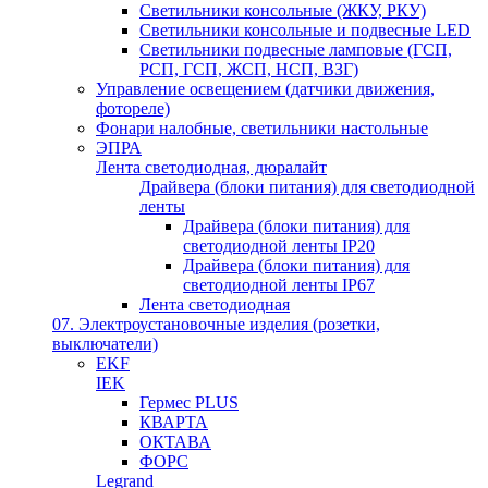
Светильники консольные (ЖКУ, РКУ)
Светильники консольные и подвесные LED
Светильники подвесные ламповые (ГСП,
РСП, ГСП, ЖСП, НСП, ВЗГ)
Управление освещением (датчики движения,
фотореле)
Фонари налобные, светильники настольные
ЭПРА
Лента светодиодная, дюралайт
Драйвера (блоки питания) для светодиодной
ленты
Драйвера (блоки питания) для
светодиодной ленты IP20
Драйвера (блоки питания) для
светодиодной ленты IP67
Лента светодиодная
07. Электроустановочные изделия (розетки,
выключатели)
EKF
IEK
Гермес PLUS
КВАРТА
ОКТАВА
ФОРС
Legrand