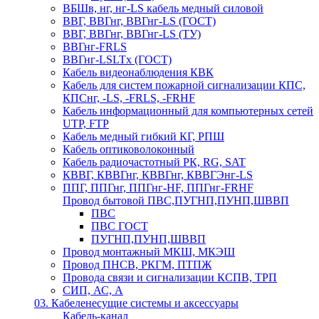
ВБШв, нг, нг-LS кабель медный силовой
ВВГ, ВВГнг, ВВГнг-LS (ГОСТ)
ВВГ, ВВГнг, ВВГнг-LS (ТУ)
ВВГнг-FRLS
ВВГнг-LSLTx (ГОСТ)
Кабель видеонаблюдения КВК
Кабель для систем пожарной сигнализации КПС,
КПСнг, -LS, -FRLS, -FRHF
Кабель информационный для компьютерных сетей
UTP, FTP
Кабель медный гибкий КГ, РПШ
Кабель оптиковолоконный
Кабель радиочастотный РК, RG, SAT
КВВГ, КВВГнг, КВВГнг, КВВГЭнг-LS
ППГ, ППГнг, ППГнг-HF, ППГнг-FRHF
Провод бытовой ПВС,ПУГНП,ПУНП,ШВВП
ПВС
ПВС ГОСТ
ПУГНП,ПУНП,ШВВП
Провод монтажный МКШ, МКЭШ
Провод ПНСВ, РКГМ, ПТПЖ
Провода связи и сигнализации КСПВ, ТРП
СИП, АС, А
03. Кабеленесущие системы и аксессуары
Кабель-канал