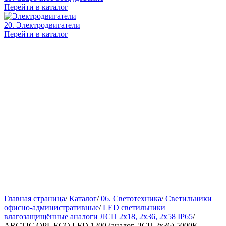
Перейти в каталог
20. Электродвигатели
Перейти в каталог
Главная страница
/
Каталог
/
06. Светотехника
/
Светильники
офисно-административные
/
LED светильники
влагозащищённые аналоги ЛСП 2х18, 2х36, 2х58 IP65
/
ARCTIC.OPL ECO LED 1200 (аналог ЛСП 2х36) 5000К