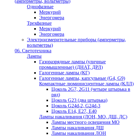
(амперметры, вольтметры)
Однофазные
Меркурий
Энергомера
Трехфазные
Меркурий
Энергомера
Электроизмерительные приборы (амперметры,
вольтметры)
06. Светотехника
Лампы
Газоразрядные лампы (уличные
промышленные) (ДНАТ, ДРЛ)
Галогенные лампы (КГ)
Галогенные лампы, капсульные (G4, G9)
Компактные люминисцентные лампы (КЛЛ)
Цоколь 2G7, 2G11 (четыре штырька в
ряд)
Цоколь G23 (два штырька)
Цоколь G24d-2, G24d-3
Цоколь Е14, Е27, Е40
Лампы накаливания (ЛОН, МО, ДШ, ДС)
Лампы местного освещения МО
Лампы накаливания ДШ
Лампы накаливания ЛОН