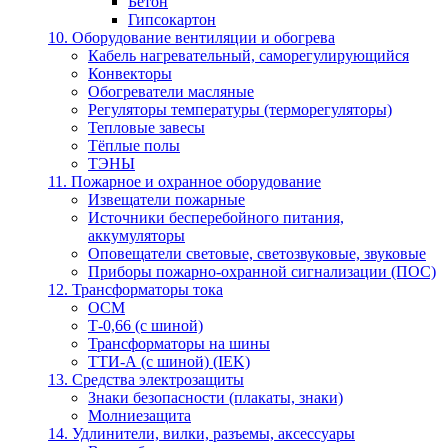
Бетон
Гипсокартон
10. Оборудование вентиляции и обогрева
Кабель нагревательный, саморегулирующийся
Конвекторы
Обогреватели масляные
Регуляторы температуры (терморегуляторы)
Тепловые завесы
Тёплые полы
ТЭНЫ
11. Пожарное и охранное оборудование
Извещатели пожарные
Источники бесперебойного питания,
аккумуляторы
Оповещатели световые, светозвуковые, звуковые
Приборы пожарно-охранной сигнализации (ПОС)
12. Трансформаторы тока
ОСМ
Т-0,66 (с шиной)
Трансформаторы на шины
ТТИ-А (с шиной) (IEK)
13. Средства электрозащиты
Знаки безопасности (плакаты, знаки)
Молниезащита
14. Удлинители, вилки, разъемы, аксессуары