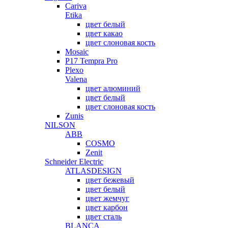
Cariva
Etika
цвет белый
цвет какао
цвет слоновая кость
Mosaic
P17 Tempra Pro
Plexo
Valena
цвет алюминий
цвет белый
цвет слоновая кость
Zunis
NILSON
ABB
COSMO
Zenit
Schneider Electric
ATLASDESIGN
цвет бежевый
цвет белый
цвет жемчуг
цвет карбон
цвет сталь
BLANCA