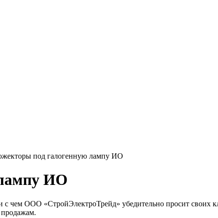
ожекторы под галогенную лампу ИО
 лампу ИО
язи с чем ООО «СтройЭлектроТрейд» убедительно просит своих к
 продажам.