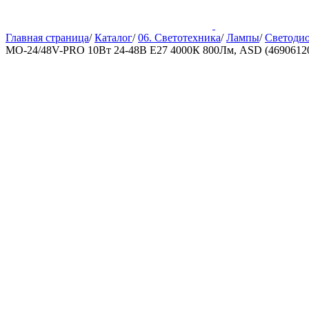
Главная страница
/
Каталог
/
06. Светотехника
/
Лампы
/
Светоди
МО-24/48V-PRO 10Вт 24-48В Е27 4000К 800Лм, ASD (4690612