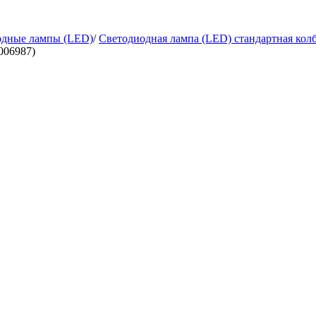
одные лампы (LED)
/
Светодиодная лампа (LED) стандартная колб
006987)