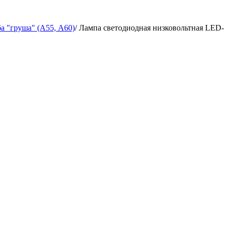
а "груша" (А55, А60)
/
Лампа светодиодная низковольтная LED-