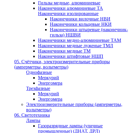
Гильзы медные, алюминиевые
Наконечники алюминиевые ТА
Наконечники изолированные
Наконечники вилочные НВИ
Наконечники кольцевые НКИ
Наконечники штыревые (наконечник-
гильза) НШВИ
Наконечники медно-алюминиевые ТАМ
Наконечники медные луженые ТМЛ
Наконечники медные ТМ
Наконечники штифтовые НШП
05. Счётчики, электроизмерительные приборы
(амперметры, вольтметры)
Однофазные
Меркурий
Энергомера
Трехфазные
Меркурий
Энергомера
Электроизмерительные приборы (амперметры,
вольтметры)
06. Светотехника
Лампы
Газоразрядные лампы (уличные
промышленные) (ДНАТ, ДРЛ)