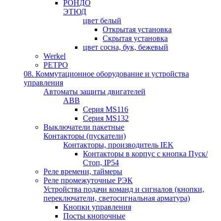
РОНДО
ЭТЮД
цвет белый
Открытая установка
Скрытая установка
цвет сосна, бук, бежевый
Werkel
РЕТРО
08. Коммутационное оборудование и устройства
управления
Автоматы защиты двигателей
ABB
Серия MS116
Серия MS132
Выключатели пакетные
Контакторы (пускатели)
Контакторы, производитель IEK
Контакторы в корпус с кнопка Пуск/
Стоп, IP54
Реле времени, таймеры
Реле промежуточные РЭК
Устройства подачи команд и сигналов (кнопки,
переключатели, светосигнальная арматура)
Кнопки управления
Посты кнопочные