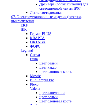
Драйвера (блоки питания) для
светодиодной ленты IP67
Лента светодиодная
07. Электроустановочные изделия (розетки,
выключатели)
EKF
IEK
Гермес PLUS
КВАРТА
ОКТАВА
ФОРС
Legrand
Cariva
Etika
цвет белый
цвет какао
цвет слоновая кость
Mosaic
P17 Tempra Pro
Plexo
Valena
цвет алюминий
цвет белый
цвет слоновая кость