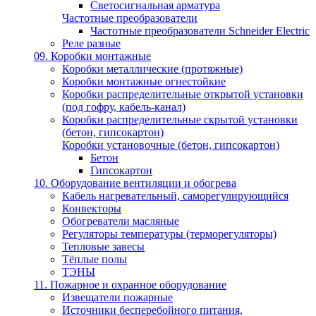
Светосигнальная арматура
Частотные преобразователи
Частотные преобразователи Schneider Electric
Реле разные
09. Коробки монтажные
Коробки металлические (протяжные)
Коробки монтажные огнестойкие
Коробки распределительные открытой установки
(под гофру, кабель-канал)
Коробки распределительные скрытой установки
(бетон, гипсокартон)
Коробки установочные (бетон, гипсокартон)
Бетон
Гипсокартон
10. Оборудование вентиляции и обогрева
Кабель нагревательный, саморегулирующийся
Конвекторы
Обогреватели масляные
Регуляторы температуры (терморегуляторы)
Тепловые завесы
Тёплые полы
ТЭНЫ
11. Пожарное и охранное оборудование
Извещатели пожарные
Источники бесперебойного питания,