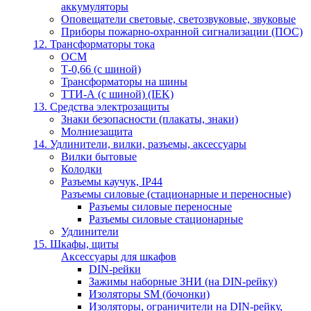
аккумуляторы
Оповещатели световые, светозвуковые, звуковые
Приборы пожарно-охранной сигнализации (ПОС)
12. Трансформаторы тока
ОСМ
Т-0,66 (с шиной)
Трансформаторы на шины
ТТИ-А (с шиной) (IEK)
13. Средства электрозащиты
Знаки безопасности (плакаты, знаки)
Молниезащита
14. Удлинители, вилки, разъемы, аксессуары
Вилки бытовые
Колодки
Разъемы каучук, IP44
Разъемы силовые (стационарные и переносные)
Разъемы силовые переносные
Разъемы силовые стационарные
Удлинители
15. Шкафы, щиты
Аксессуары для шкафов
DIN-рейки
Зажимы наборные ЗНИ (на DIN-рейку)
Изоляторы SM (бочонки)
Изоляторы, ограничители на DIN-рейку,