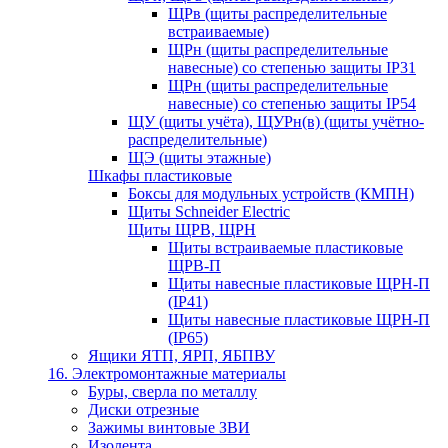
ЩРв (щиты распределительные
встраиваемые)
ЩРн (щиты распределительные
навесные) со степенью защиты IP31
ЩРн (щиты распределительные
навесные) со степенью защиты IP54
ЩУ (щиты учёта), ЩУРн(в) (щиты учётно-
распределительные)
ЩЭ (щиты этажные)
Шкафы пластиковые
Боксы для модульных устройств (КМПН)
Щиты Schneider Electric
Щиты ЩРВ, ЩРН
Щиты встраиваемые пластиковые
ЩРВ-П
Щиты навесные пластиковые ЩРН-П
(IP41)
Щиты навесные пластиковые ЩРН-П
(IP65)
Ящики ЯТП, ЯРП, ЯБПВУ
16. Электромонтажные материалы
Буры, сверла по металлу
Диски отрезные
Зажимы винтовые ЗВИ
Изолента