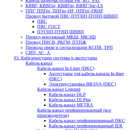
Кабель радиочастотный РК, RG, SAT
КВВГ, КВВГнг, КВВГнг, КВВГЭнг-LS
ППГ, ППГнг, ППГнг-HF, ППГнг-FRHF
Провод бытовой ПВС,ПУГНП,ПУНП,ШВВП
ПВС
ПВС ГОСТ
ПУГНП,ПУНП,ШВВП
Провод монтажный МКШ, МКЭШ
Провод ПНСВ, РКГМ, ПТПЖ
Провода связи и сигнализации КСПВ, ТРП
СИП, АС, А
03. Кабеленесущие системы и аксессуары
Кабель-канал
Кабель-канал In-Liner (DKC)
Аксессуары для кабель-канала In-liner
(DKC)
Электроустановка BRAVA (DKC)
Кабель-канал Legrand
Кабель-канал DLP
Кабель-канал DLPlus
Кабель-канал METRA
Кабель-канал перфорированный (все
производители)
Кабель-канал перфорированный DKC
Кабель-канал перфорированный IEK