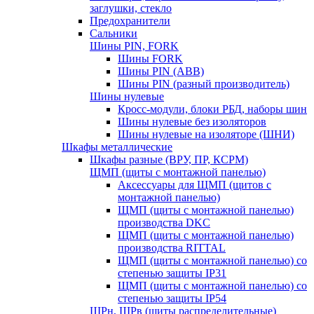
заглушки, стекло
Предохранители
Сальники
Шины PIN, FORK
Шины FORK
Шины PIN (АВВ)
Шины PIN (разный производитель)
Шины нулевые
Кросс-модули, блоки РБД, наборы шин
Шины нулевые без изоляторов
Шины нулевые на изоляторе (ШНИ)
Шкафы металлические
Шкафы разные (ВРУ, ПР, КСРМ)
ЩМП (щиты с монтажной панелью)
Аксессуары для ЩМП (щитов с
монтажной панелью)
ЩМП (щиты с монтажной панелью)
производства DKC
ЩМП (щиты с монтажной панелью)
производства RITTAL
ЩМП (щиты с монтажной панелью) со
степенью защиты IP31
ЩМП (щиты с монтажной панелью) со
степенью защиты IP54
ЩРн, ЩРв (щиты распределительные)