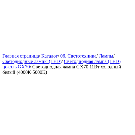
Главная страница
/
Каталог
/
06. Светотехника
/
Лампы
/
Светодиодные лампы (LED)
/
Светодиодная лампа (LED)
цоколь GX70
/
Светодиодная лампа GX70 11Вт холодный
белый (4000К-5000К)