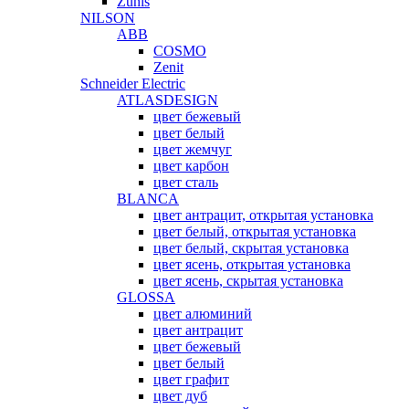
Zunis
NILSON
ABB
COSMO
Zenit
Schneider Electric
ATLASDESIGN
цвет бежевый
цвет белый
цвет жемчуг
цвет карбон
цвет сталь
BLANCA
цвет антрацит, открытая установка
цвет белый, открытая установка
цвет белый, скрытая установка
цвет ясень, открытая установка
цвет ясень, скрытая установка
GLOSSA
цвет алюминий
цвет антрацит
цвет бежевый
цвет белый
цвет графит
цвет дуб