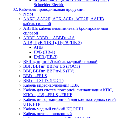
Schneider Electric
02. Кабельно-проводниковая продукция
NYM
ААБЛ, ААБ2Л, АСБ, АСБл, АСБ2Л, ААШВ
кабель силовой
АВБШв кабель алюминиевый бронированный
силовой
АВВГ, АВВГнг, АВВГнг-LS
АПВ, ПуВ (ПВ-1), ПуГВ (ПВ-3)
АПВ
ПуВ (ПВ-1)
ПуГВ (ПВ-3)
ВБШв, нг, нг-LS кабель медный силовой
ВВГ, ВВГнг, ВВГнг-LS (ГОСТ)
ВВГ, ВВГнг, ВВГнг-LS (ТУ)
ВВГнг-FRLS
ВВГнг-LSLTx (ГОСТ)
Кабель видеонаблюдения КВК
Кабель для систем пожарной сигнализации КПС,
КПСнг, -LS, -FRLS, -FRHF
Кабель информационный для компьютерных сетей
UTP, FTP
Кабель медный гибкий КГ, РПШ
Кабель оптиковолоконный