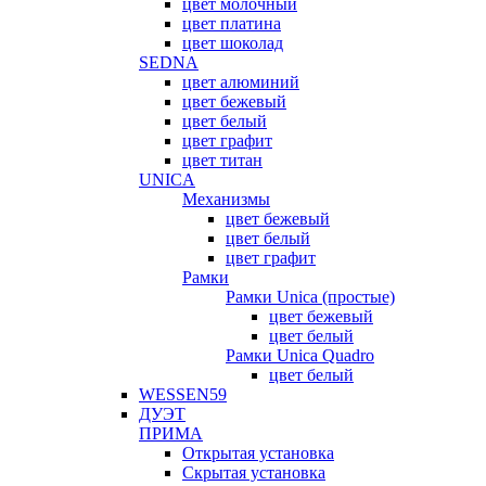
цвет молочный
цвет платина
цвет шоколад
SEDNA
цвет алюминий
цвет бежевый
цвет белый
цвет графит
цвет титан
UNICA
Механизмы
цвет бежевый
цвет белый
цвет графит
Рамки
Рамки Unica (простые)
цвет бежевый
цвет белый
Рамки Unica Quadro
цвет белый
WESSEN59
ДУЭТ
ПРИМА
Открытая установка
Скрытая установка