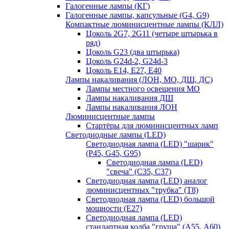
Галогенные лампы (КГ)
Галогенные лампы, капсульные (G4, G9)
Компактные люминисцентные лампы (КЛЛ)
Цоколь 2G7, 2G11 (четыре штырька в
ряд)
Цоколь G23 (два штырька)
Цоколь G24d-2, G24d-3
Цоколь Е14, Е27, Е40
Лампы накаливания (ЛОН, МО, ДШ, ДС)
Лампы местного освещения МО
Лампы накаливания ДШ
Лампы накаливания ЛОН
Люминисцентные лампы
Стартёры для люминисцентных ламп
Светодиодные лампы (LED)
Светодиодная лампа (LED) "шарик"
(P45, G45, G95)
Светодиодная лампа (LED)
"свеча" (С35, С37)
Светодиодная лампа (LED) аналог
люминисцентных "трубка" (T8)
Светодиодная лампа (LED) большой
мощности (Е27)
Светодиодная лампа (LED)
стандартная колба "груша" (А55, А60)