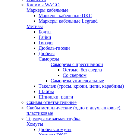
Клеммы WAGO
Маркеры кабельные
Маркеры кабельные DKC
Маркеры кабельные Legrand
Метизы
Болты
Гайки
Гвозди
Дюбель-гвозди
Дюбеля
Саморезы
Саморезы с прессшайбой
Острые, без сверла
Со сверлом
Саморезы универсальные
Такелаж (тросы, крюки, цепи, карабины)
Шайбы
Шпильки, цанги
Сжимы ответвительные
Скобы металлические (одно и двухлапковые),
пластиковые
Термоусаживаемая трубка
Хомуты
Дюбель-хомуты
Хомуты DKC