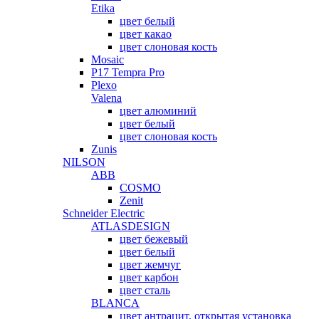
Etika
цвет белый
цвет какао
цвет слоновая кость
Mosaic
P17 Tempra Pro
Plexo
Valena
цвет алюминий
цвет белый
цвет слоновая кость
Zunis
NILSON
ABB
COSMO
Zenit
Schneider Electric
ATLASDESIGN
цвет бежевый
цвет белый
цвет жемчуг
цвет карбон
цвет сталь
BLANCA
цвет антрацит, открытая установка