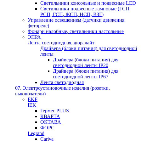
Светильники консольные и подвесные LED
Светильники подвесные ламповые (ГСП,
РСП, ГСП, ЖСП, НСП, ВЗГ)
Управление освещением (датчики движения,
фотореле)
Фонари налобные, светильники настольные
ЭПРА
Лента светодиодная, дюралайт
Драйвера (блоки питания) для светодиодной
ленты
Драйвера (блоки питания) для
светодиодной ленты IP20
Драйвера (блоки питания) для
светодиодной ленты IP67
Лента светодиодная
07. Электроустановочные изделия (розетки,
выключатели)
EKF
IEK
Гермес PLUS
КВАРТА
ОКТАВА
ФОРС
Legrand
Cariva