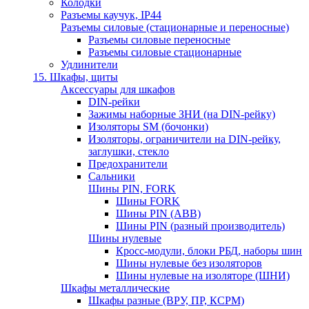
Колодки
Разъемы каучук, IP44
Разъемы силовые (стационарные и переносные)
Разъемы силовые переносные
Разъемы силовые стационарные
Удлинители
15. Шкафы, щиты
Аксессуары для шкафов
DIN-рейки
Зажимы наборные ЗНИ (на DIN-рейку)
Изоляторы SM (бочонки)
Изоляторы, ограничители на DIN-рейку,
заглушки, стекло
Предохранители
Сальники
Шины PIN, FORK
Шины FORK
Шины PIN (АВВ)
Шины PIN (разный производитель)
Шины нулевые
Кросс-модули, блоки РБД, наборы шин
Шины нулевые без изоляторов
Шины нулевые на изоляторе (ШНИ)
Шкафы металлические
Шкафы разные (ВРУ, ПР, КСРМ)