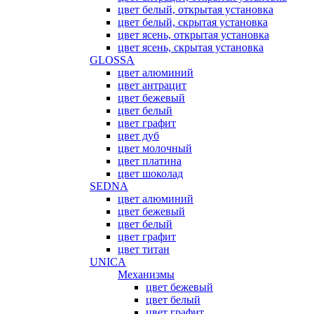
цвет белый, открытая установка
цвет белый, скрытая установка
цвет ясень, открытая установка
цвет ясень, скрытая установка
GLOSSA
цвет алюминий
цвет антрацит
цвет бежевый
цвет белый
цвет графит
цвет дуб
цвет молочный
цвет платина
цвет шоколад
SEDNA
цвет алюминий
цвет бежевый
цвет белый
цвет графит
цвет титан
UNICA
Механизмы
цвет бежевый
цвет белый
цвет графит