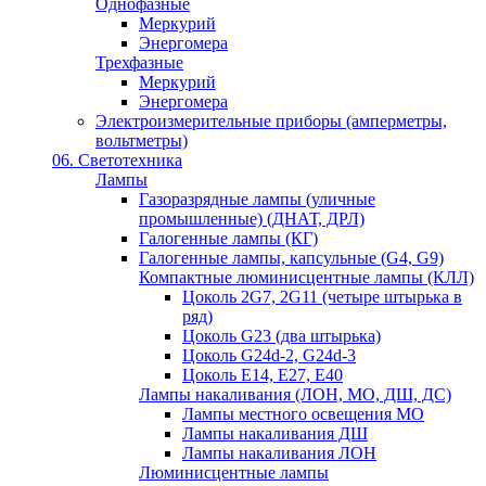
Однофазные
Меркурий
Энергомера
Трехфазные
Меркурий
Энергомера
Электроизмерительные приборы (амперметры,
вольтметры)
06. Светотехника
Лампы
Газоразрядные лампы (уличные
промышленные) (ДНАТ, ДРЛ)
Галогенные лампы (КГ)
Галогенные лампы, капсульные (G4, G9)
Компактные люминисцентные лампы (КЛЛ)
Цоколь 2G7, 2G11 (четыре штырька в
ряд)
Цоколь G23 (два штырька)
Цоколь G24d-2, G24d-3
Цоколь Е14, Е27, Е40
Лампы накаливания (ЛОН, МО, ДШ, ДС)
Лампы местного освещения МО
Лампы накаливания ДШ
Лампы накаливания ЛОН
Люминисцентные лампы