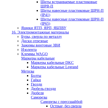
Щиты встраиваемые пластиковые
ЩРВ-П
Щиты навесные пластиковые ЩРН-П
(IP41)
Щиты навесные пластиковые ЩРН-П
(IP65)
Ящики ЯТП, ЯРП, ЯБПВУ
16. Электромонтажные материалы
Буры, сверла по металлу
Диски отрезные
Зажимы винтовые ЗВИ
Изолента
Клеммы WAGO
Маркеры кабельные
Маркеры кабельные DKC
Маркеры кабельные Legrand
Метизы
Болты
Гайки
Гвозди
Дюбель-гвозди
Дюбеля
Саморезы
Саморезы с прессшайбой
Острые, без сверла