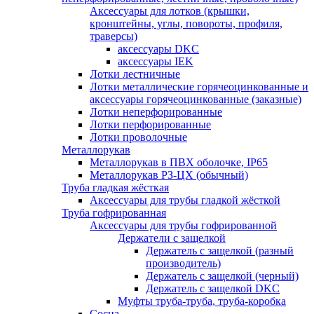
Аксессуары для лотков (крышки,
кронштейны, углы, повороты, профиля,
траверсы)
аксессуары DKC
аксессуары IEK
Лотки лестничные
Лотки металлические горячеоцинкованные и
аксессуары горячеоцинкованные (заказные)
Лотки неперфорированные
Лотки перфорированные
Лотки проволочные
Металлорукав
Металлорукав в ПВХ оболочке, IP65
Металлорукав РЗ-ЦХ (обычный)
Труба гладкая жёсткая
Аксессуары для трубы гладкой жёсткой
Труба гофрированная
Аксессуары для трубы гофрированной
Держатели с защелкой
Держатель с защелкой (разный
производитель)
Держатель с защелкой (черный)
Держатель с защелкой DKC
Муфты труба-труба, труба-коробка
Сосна