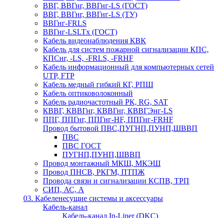
ВВГ, ВВГнг, ВВГнг-LS (ГОСТ)
ВВГ, ВВГнг, ВВГнг-LS (ТУ)
ВВГнг-FRLS
ВВГнг-LSLTx (ГОСТ)
Кабель видеонаблюдения КВК
Кабель для систем пожарной сигнализации КПС,
КПСнг, -LS, -FRLS, -FRHF
Кабель информационный для компьютерных сетей
UTP, FTP
Кабель медный гибкий КГ, РПШ
Кабель оптиковолоконный
Кабель радиочастотный РК, RG, SAT
КВВГ, КВВГнг, КВВГнг, КВВГЭнг-LS
ППГ, ППГнг, ППГнг-HF, ППГнг-FRHF
Провод бытовой ПВС,ПУГНП,ПУНП,ШВВП
ПВС
ПВС ГОСТ
ПУГНП,ПУНП,ШВВП
Провод монтажный МКШ, МКЭШ
Провод ПНСВ, РКГМ, ПТПЖ
Провода связи и сигнализации КСПВ, ТРП
СИП, АС, А
03. Кабеленесущие системы и аксессуары
Кабель-канал
Кабель-канал In-Liner (DKC)