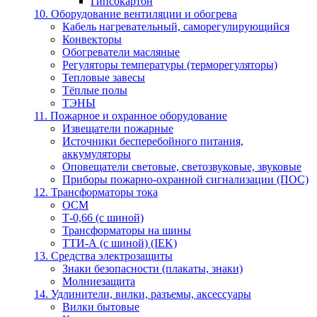
Гипсокартон
10. Оборудование вентиляции и обогрева
Кабель нагревательный, саморегулирующийся
Конвекторы
Обогреватели масляные
Регуляторы температуры (терморегуляторы)
Тепловые завесы
Тёплые полы
ТЭНЫ
11. Пожарное и охранное оборудование
Извещатели пожарные
Источники бесперебойного питания,
аккумуляторы
Оповещатели световые, светозвуковые, звуковые
Приборы пожарно-охранной сигнализации (ПОС)
12. Трансформаторы тока
ОСМ
Т-0,66 (с шиной)
Трансформаторы на шины
ТТИ-А (с шиной) (IEK)
13. Средства электрозащиты
Знаки безопасности (плакаты, знаки)
Молниезащита
14. Удлинители, вилки, разъемы, аксессуары
Вилки бытовые