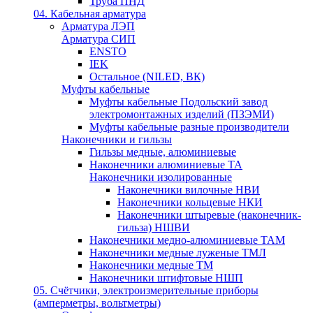
Труба ПНД
04. Кабельная арматура
Арматура ЛЭП
Арматура СИП
ENSTO
IEK
Остальное (NILED, ВК)
Муфты кабельные
Муфты кабельные Подольский завод
электромонтажных изделий (ПЗЭМИ)
Муфты кабельные разные производители
Наконечники и гильзы
Гильзы медные, алюминиевые
Наконечники алюминиевые ТА
Наконечники изолированные
Наконечники вилочные НВИ
Наконечники кольцевые НКИ
Наконечники штыревые (наконечник-
гильза) НШВИ
Наконечники медно-алюминиевые ТАМ
Наконечники медные луженые ТМЛ
Наконечники медные ТМ
Наконечники штифтовые НШП
05. Счётчики, электроизмерительные приборы
(амперметры, вольтметры)