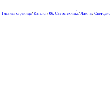
Главная страница
/
Каталог
/
06. Светотехника
/
Лампы
/
Светоди