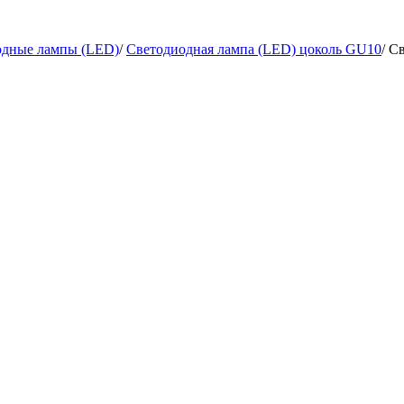
одные лампы (LED)
/
Светодиодная лампа (LED) цоколь GU10
/
Св