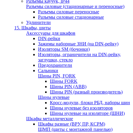
Разъемы каучук, IP44
Разъемы силовые (стационарные и переносные)
Разъемы силовые переносные
Разъемы силовые стационарные
Удлинители
15. Шкафы, щиты
Аксессуары для шкафов
DIN-рейки
Зажимы наборные ЗНИ (на DIN-рейку)
Изоляторы SM (бочонки)
Изоляторы, ограничители на DIN-рейку,
заглушки, стекло
Предохранители
Сальники
Шины PIN, FORK
Шины FORK
Шины PIN (АВВ)
Шины PIN (разный производитель)
Шины нулевые
Кросс-модули, блоки РБД, наборы шин
Шины нулевые без изоляторов
Шины нулевые на изоляторе (ШНИ)
Шкафы металлические
Шкафы разные (ВРУ, ПР, КСРМ)
ЩМП (щиты с монтажной панелью)