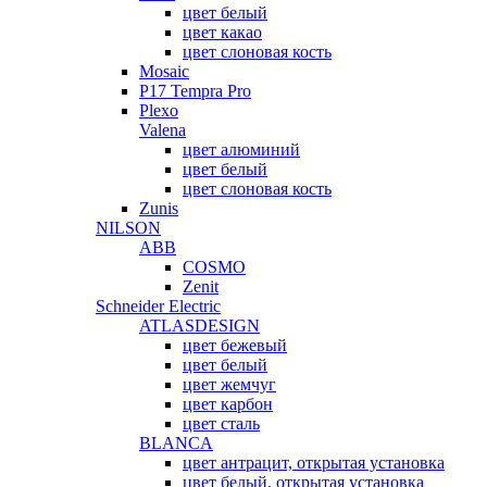
цвет белый
цвет какао
цвет слоновая кость
Mosaic
P17 Tempra Pro
Plexo
Valena
цвет алюминий
цвет белый
цвет слоновая кость
Zunis
NILSON
ABB
COSMO
Zenit
Schneider Electric
ATLASDESIGN
цвет бежевый
цвет белый
цвет жемчуг
цвет карбон
цвет сталь
BLANCA
цвет антрацит, открытая установка
цвет белый, открытая установка