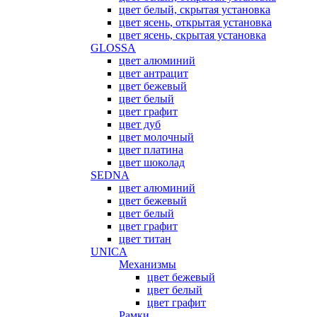
цвет белый, скрытая установка
цвет ясень, открытая установка
цвет ясень, скрытая установка
GLOSSA
цвет алюминий
цвет антрацит
цвет бежевый
цвет белый
цвет графит
цвет дуб
цвет молочный
цвет платина
цвет шоколад
SEDNA
цвет алюминий
цвет бежевый
цвет белый
цвет графит
цвет титан
UNICA
Механизмы
цвет бежевый
цвет белый
цвет графит
Рамки