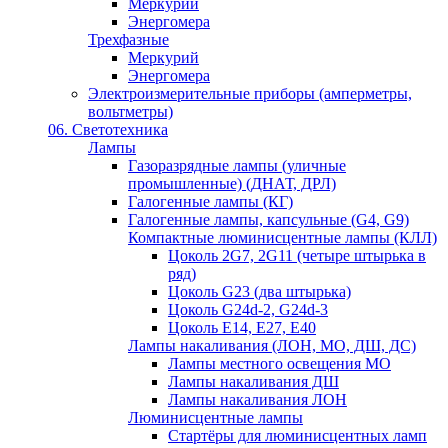
Меркурий
Энергомера
Трехфазные
Меркурий
Энергомера
Электроизмерительные приборы (амперметры,
вольтметры)
06. Светотехника
Лампы
Газоразрядные лампы (уличные
промышленные) (ДНАТ, ДРЛ)
Галогенные лампы (КГ)
Галогенные лампы, капсульные (G4, G9)
Компактные люминисцентные лампы (КЛЛ)
Цоколь 2G7, 2G11 (четыре штырька в
ряд)
Цоколь G23 (два штырька)
Цоколь G24d-2, G24d-3
Цоколь Е14, Е27, Е40
Лампы накаливания (ЛОН, МО, ДШ, ДС)
Лампы местного освещения МО
Лампы накаливания ДШ
Лампы накаливания ЛОН
Люминисцентные лампы
Стартёры для люминисцентных ламп