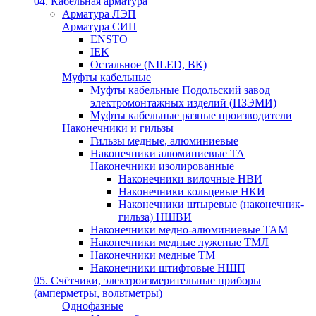
04. Кабельная арматура
Арматура ЛЭП
Арматура СИП
ENSTO
IEK
Остальное (NILED, ВК)
Муфты кабельные
Муфты кабельные Подольский завод
электромонтажных изделий (ПЗЭМИ)
Муфты кабельные разные производители
Наконечники и гильзы
Гильзы медные, алюминиевые
Наконечники алюминиевые ТА
Наконечники изолированные
Наконечники вилочные НВИ
Наконечники кольцевые НКИ
Наконечники штыревые (наконечник-
гильза) НШВИ
Наконечники медно-алюминиевые ТАМ
Наконечники медные луженые ТМЛ
Наконечники медные ТМ
Наконечники штифтовые НШП
05. Счётчики, электроизмерительные приборы
(амперметры, вольтметры)
Однофазные