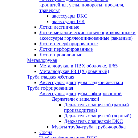
кронштейны, углы, повороты, профиля,
траверсы)
аксессуары DKC
аксессуары IEK
Лотки лестничные
Лотки металлические горячеоцинкованные и
аксессуары горячеоцинкованные (заказные)
Лотки неперфорированные
Лотки перфорированные
Лотки проволочные
Металлорукав
Металлорукав в ПВХ оболочке, IP65
Металлорукав РЗ-ЦХ (обычный)
Труба гладкая жёсткая
Аксессуары для трубы гладкой жёсткой
Труба гофрированная
Аксессуары для трубы гофрированной
Держатели с защелкой
Держатель с защелкой (разный
производитель)
Держатель с защелкой (черный)
Держатель с защелкой DKC
Муфты труба-труба, труба-коробка
Сосна
Труба гофрированная DKC