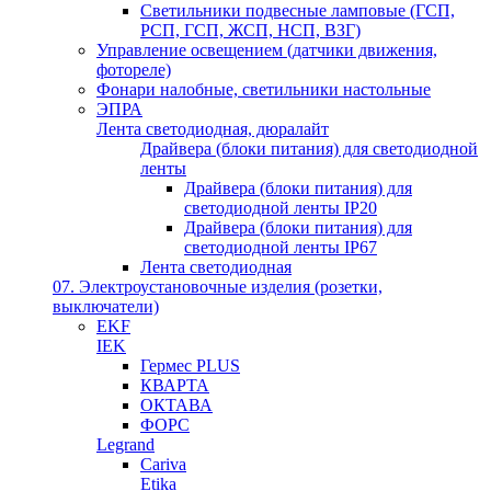
Светильники подвесные ламповые (ГСП,
РСП, ГСП, ЖСП, НСП, ВЗГ)
Управление освещением (датчики движения,
фотореле)
Фонари налобные, светильники настольные
ЭПРА
Лента светодиодная, дюралайт
Драйвера (блоки питания) для светодиодной
ленты
Драйвера (блоки питания) для
светодиодной ленты IP20
Драйвера (блоки питания) для
светодиодной ленты IP67
Лента светодиодная
07. Электроустановочные изделия (розетки,
выключатели)
EKF
IEK
Гермес PLUS
КВАРТА
ОКТАВА
ФОРС
Legrand
Cariva
Etika