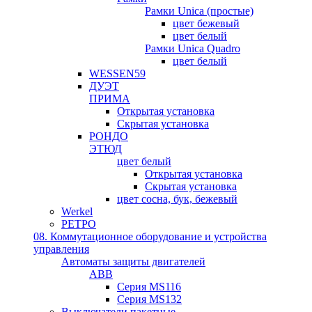
Рамки Unica (простые)
цвет бежевый
цвет белый
Рамки Unica Quadro
цвет белый
WESSEN59
ДУЭТ
ПРИМА
Открытая установка
Скрытая установка
РОНДО
ЭТЮД
цвет белый
Открытая установка
Скрытая установка
цвет сосна, бук, бежевый
Werkel
РЕТРО
08. Коммутационное оборудование и устройства
управления
Автоматы защиты двигателей
ABB
Серия MS116
Серия MS132
Выключатели пакетные