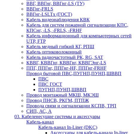
ВВГ, ВВГнг, ВВГнг-LS (ТУ)
ВВГнг-FRLS
ВВГнг-LSLTx (ГОСТ)
Кабель видеонаблюдения КВК
Кабель для систем пожарной сигнализации КПС,
КПСнг, -LS, -FRLS, -FRHF
Кабель информационный для компьютерных сетей
UTP, FTP
Кабель медный гибкий КГ, РПШ
Кабель оптиковолоконный
Кабель радиочастотный РК, RG, SAT
КВВГ, КВВГнг, КВВГнг, КВВГЭнг-LS
ППГ, ППГнг, ППГнг-HF, ППГнг-FRHF
Провод бытовой ПВС,ПУГНП,ПУНП,ШВВП
ПВС
ПВС ГОСТ
ПУГНП,ПУНП,ШВВП
Провод монтажный МКШ, МКЭШ
Провод ПНСВ, РКГМ, ПТПЖ
Провода связи и сигнализации КСПВ, ТРП
СИП, АС, А
03. Кабеленесущие системы и аксессуары
Кабель-канал
Кабель-канал In-Liner (DKC)
Аксессуары для кабель-канала In-liner