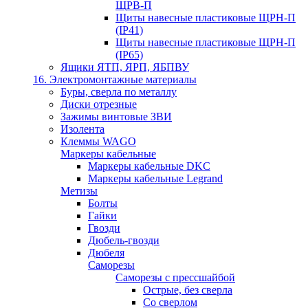
ЩРВ-П
Щиты навесные пластиковые ЩРН-П
(IP41)
Щиты навесные пластиковые ЩРН-П
(IP65)
Ящики ЯТП, ЯРП, ЯБПВУ
16. Электромонтажные материалы
Буры, сверла по металлу
Диски отрезные
Зажимы винтовые ЗВИ
Изолента
Клеммы WAGO
Маркеры кабельные
Маркеры кабельные DKC
Маркеры кабельные Legrand
Метизы
Болты
Гайки
Гвозди
Дюбель-гвозди
Дюбеля
Саморезы
Саморезы с прессшайбой
Острые, без сверла
Со сверлом