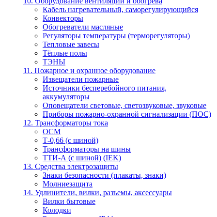
10. Оборудование вентиляции и обогрева
Кабель нагревательный, саморегулирующийся
Конвекторы
Обогреватели масляные
Регуляторы температуры (терморегуляторы)
Тепловые завесы
Тёплые полы
ТЭНЫ
11. Пожарное и охранное оборудование
Извещатели пожарные
Источники бесперебойного питания,
аккумуляторы
Оповещатели световые, светозвуковые, звуковые
Приборы пожарно-охранной сигнализации (ПОС)
12. Трансформаторы тока
ОСМ
Т-0,66 (с шиной)
Трансформаторы на шины
ТТИ-А (с шиной) (IEK)
13. Средства электрозащиты
Знаки безопасности (плакаты, знаки)
Молниезащита
14. Удлинители, вилки, разъемы, аксессуары
Вилки бытовые
Колодки