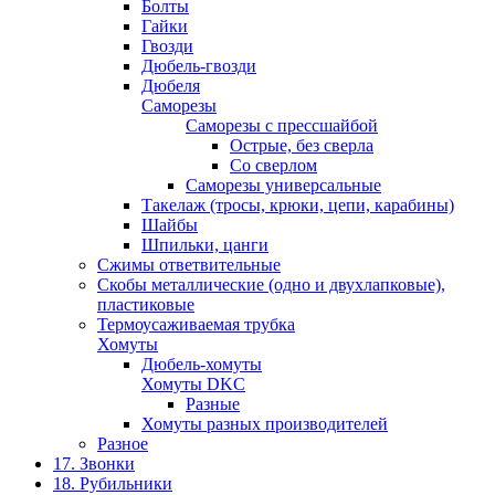
Болты
Гайки
Гвозди
Дюбель-гвозди
Дюбеля
Саморезы
Саморезы с прессшайбой
Острые, без сверла
Со сверлом
Саморезы универсальные
Такелаж (тросы, крюки, цепи, карабины)
Шайбы
Шпильки, цанги
Сжимы ответвительные
Скобы металлические (одно и двухлапковые),
пластиковые
Термоусаживаемая трубка
Хомуты
Дюбель-хомуты
Хомуты DKC
Разные
Хомуты разных производителей
Разное
17. Звонки
18. Рубильники