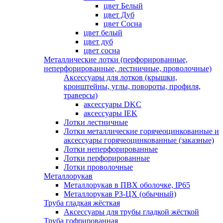
цвет Белый
цвет Дуб
цвет Сосна
цвет белый
цвет дуб
цвет сосна
Металлические лотки (перфорированные,
неперфорированные, лестничные, проволочные)
Аксессуары для лотков (крышки,
кронштейны, углы, повороты, профиля,
траверсы)
аксессуары DKC
аксессуары IEK
Лотки лестничные
Лотки металлические горячеоцинкованные и
аксессуары горячеоцинкованные (заказные)
Лотки неперфорированные
Лотки перфорированные
Лотки проволочные
Металлорукав
Металлорукав в ПВХ оболочке, IP65
Металлорукав РЗ-ЦХ (обычный)
Труба гладкая жёсткая
Аксессуары для трубы гладкой жёсткой
Труба гофрированная