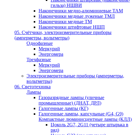
гильза) НШВИ
Наконечники медно-алюминиевые ТАМ
Наконечники медные луженые ТМЛ
Наконечники медные ТМ
Наконечники штифтовые НШП
05. Счётчики, электроизмерительные приборы
(амперметры, вольтметры)
Однофазные
Меркурий
Энергомера
Трехфазные
Меркурий
Энергомера
Электроизмерительные приборы (амперметры,
вольтметры)
06. Светотехника
Лампы
Газоразрядные лампы (уличные
промышленные) (ДНАТ, ДРЛ)
Галогенные лампы (КГ)
Галогенные лампы, капсульные (G4, G9)
Компактные люминисцентные лампы (КЛЛ)
Цоколь 2G7, 2G11 (четыре штырька в
ряд)