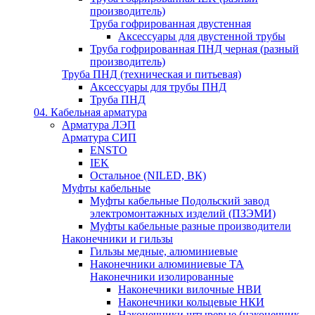
производитель)
Труба гофрированная двустенная
Аксессуары для двустенной трубы
Труба гофрированная ПНД черная (разный
производитель)
Труба ПНД (техническая и питьевая)
Аксессуары для трубы ПНД
Труба ПНД
04. Кабельная арматура
Арматура ЛЭП
Арматура СИП
ENSTO
IEK
Остальное (NILED, ВК)
Муфты кабельные
Муфты кабельные Подольский завод
электромонтажных изделий (ПЗЭМИ)
Муфты кабельные разные производители
Наконечники и гильзы
Гильзы медные, алюминиевые
Наконечники алюминиевые ТА
Наконечники изолированные
Наконечники вилочные НВИ
Наконечники кольцевые НКИ
Наконечники штыревые (наконечник-