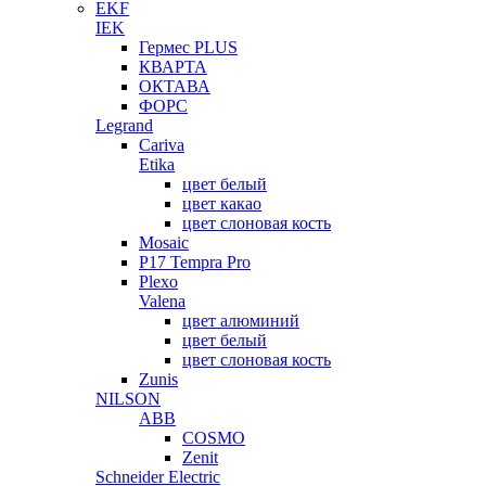
EKF
IEK
Гермес PLUS
КВАРТА
ОКТАВА
ФОРС
Legrand
Cariva
Etika
цвет белый
цвет какао
цвет слоновая кость
Mosaic
P17 Tempra Pro
Plexo
Valena
цвет алюминий
цвет белый
цвет слоновая кость
Zunis
NILSON
ABB
COSMO
Zenit
Schneider Electric