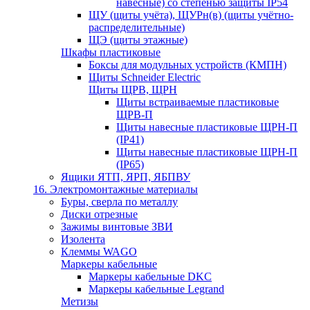
навесные) со степенью защиты IP54
ЩУ (щиты учёта), ЩУРн(в) (щиты учётно-
распределительные)
ЩЭ (щиты этажные)
Шкафы пластиковые
Боксы для модульных устройств (КМПН)
Щиты Schneider Electric
Щиты ЩРВ, ЩРН
Щиты встраиваемые пластиковые
ЩРВ-П
Щиты навесные пластиковые ЩРН-П
(IP41)
Щиты навесные пластиковые ЩРН-П
(IP65)
Ящики ЯТП, ЯРП, ЯБПВУ
16. Электромонтажные материалы
Буры, сверла по металлу
Диски отрезные
Зажимы винтовые ЗВИ
Изолента
Клеммы WAGO
Маркеры кабельные
Маркеры кабельные DKC
Маркеры кабельные Legrand
Метизы