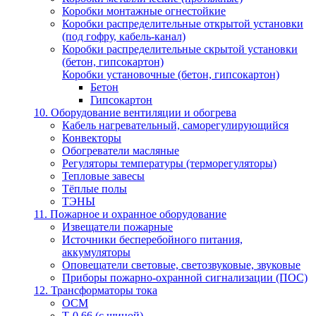
Коробки монтажные огнестойкие
Коробки распределительные открытой установки
(под гофру, кабель-канал)
Коробки распределительные скрытой установки
(бетон, гипсокартон)
Коробки установочные (бетон, гипсокартон)
Бетон
Гипсокартон
10. Оборудование вентиляции и обогрева
Кабель нагревательный, саморегулирующийся
Конвекторы
Обогреватели масляные
Регуляторы температуры (терморегуляторы)
Тепловые завесы
Тёплые полы
ТЭНЫ
11. Пожарное и охранное оборудование
Извещатели пожарные
Источники бесперебойного питания,
аккумуляторы
Оповещатели световые, светозвуковые, звуковые
Приборы пожарно-охранной сигнализации (ПОС)
12. Трансформаторы тока
ОСМ
Т-0,66 (с шиной)