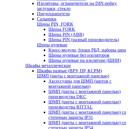
Изоляторы, ограничители на DIN-рейку,
заглушки, стекло
Предохранители
Сальники
Шины PIN, FORK
Шины FORK
Шины PIN (АВВ)
Шины PIN (разный производитель)
Шины нулевые
Кросс-модули, блоки РБД, наборы шин
Шины нулевые без изоляторов
Шины нулевые на изоляторе (ШНИ)
Шкафы металлические
Шкафы разные (ВРУ, ПР, КСРМ)
ЩМП (щиты с монтажной панелью)
Аксессуары для ЩМП (щитов с
монтажной панелью)
ЩМП (щиты с монтажной панелью)
производства DKC
ЩМП (щиты с монтажной панелью)
производства RITTAL
ЩМП (щиты с монтажной панелью) со
степенью защиты IP31
ЩМП (щиты с монтажной панелью) со
степенью защиты IP54