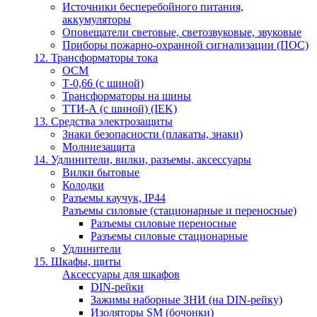
Источники бесперебойного питания,
аккумуляторы
Оповещатели световые, светозвуковые, звуковые
Приборы пожарно-охранной сигнализации (ПОС)
12. Трансформаторы тока
ОСМ
Т-0,66 (с шиной)
Трансформаторы на шины
ТТИ-А (с шиной) (IEK)
13. Средства электрозащиты
Знаки безопасности (плакаты, знаки)
Молниезащита
14. Удлинители, вилки, разъемы, аксессуары
Вилки бытовые
Колодки
Разъемы каучук, IP44
Разъемы силовые (стационарные и переносные)
Разъемы силовые переносные
Разъемы силовые стационарные
Удлинители
15. Шкафы, щиты
Аксессуары для шкафов
DIN-рейки
Зажимы наборные ЗНИ (на DIN-рейку)
Изоляторы SM (бочонки)