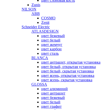
цвет слоновая кость
Zunis
NILSON
ABB
COSMO
Zenit
Schneider Electric
ATLASDESIGN
цвет бежевый
цвет белый
цвет жемчуг
цвет карбон
цвет сталь
BLANCA
цвет антрацит, открытая установка
цвет белый, открытая установка
цвет белый, скрытая установка
цвет ясень, открытая установка
цвет ясень, скрытая установка
GLOSSA
цвет алюминий
цвет антрацит
цвет бежевый
цвет белый
цвет графит