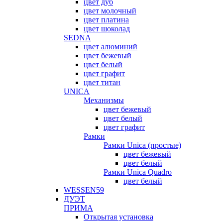
цвет дуб
цвет молочный
цвет платина
цвет шоколад
SEDNA
цвет алюминий
цвет бежевый
цвет белый
цвет графит
цвет титан
UNICA
Механизмы
цвет бежевый
цвет белый
цвет графит
Рамки
Рамки Unica (простые)
цвет бежевый
цвет белый
Рамки Unica Quadro
цвет белый
WESSEN59
ДУЭТ
ПРИМА
Открытая установка