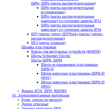
ЩРн, ЩРв (щиты распределительные)
ЩРв (щиты распределительные
встраиваемые)
ЩРн (щиты распределительные
навесные) со степенью защиты IP31
ЩРн (щиты распределительные
навесные) со степенью защиты IP54
ЩУ (щиты учёта), ЩУРн(в) (щиты учётно-
распределительные)
ЩЭ (щиты этажные)
Шкафы пластиковые
Боксы для модульных устройств (КМПН)
Щиты Schneider Electric
Щиты ЩРВ, ЩРН
Щиты встраиваемые пластиковые
ЩРВ-П
Щиты навесные пластиковые ЩРН-П
(IP41)
Щиты навесные пластиковые ЩРН-П
(IP65)
Ящики ЯТП, ЯРП, ЯБПВУ
16. Электромонтажные материалы
Буры, сверла по металлу
Диски отрезные
Зажимы винтовые ЗВИ