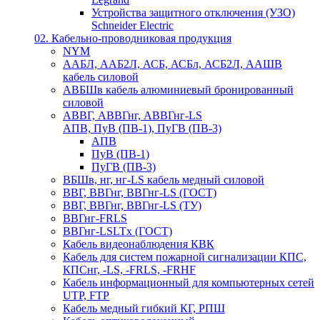
Устройства защитного отключения (УЗО)
Schneider Electric
02. Кабельно-проводниковая продукция
NYM
ААБЛ, ААБ2Л, АСБ, АСБл, АСБ2Л, ААШВ
кабель силовой
АВБШв кабель алюминиевый бронированный
силовой
АВВГ, АВВГнг, АВВГнг-LS
АПВ, ПуВ (ПВ-1), ПуГВ (ПВ-3)
АПВ
ПуВ (ПВ-1)
ПуГВ (ПВ-3)
ВБШв, нг, нг-LS кабель медный силовой
ВВГ, ВВГнг, ВВГнг-LS (ГОСТ)
ВВГ, ВВГнг, ВВГнг-LS (ТУ)
ВВГнг-FRLS
ВВГнг-LSLTx (ГОСТ)
Кабель видеонаблюдения КВК
Кабель для систем пожарной сигнализации КПС,
КПСнг, -LS, -FRLS, -FRHF
Кабель информационный для компьютерных сетей
UTP, FTP
Кабель медный гибкий КГ, РПШ