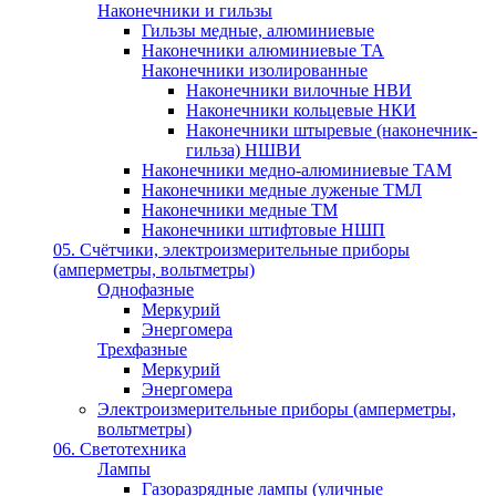
Наконечники и гильзы
Гильзы медные, алюминиевые
Наконечники алюминиевые ТА
Наконечники изолированные
Наконечники вилочные НВИ
Наконечники кольцевые НКИ
Наконечники штыревые (наконечник-
гильза) НШВИ
Наконечники медно-алюминиевые ТАМ
Наконечники медные луженые ТМЛ
Наконечники медные ТМ
Наконечники штифтовые НШП
05. Счётчики, электроизмерительные приборы
(амперметры, вольтметры)
Однофазные
Меркурий
Энергомера
Трехфазные
Меркурий
Энергомера
Электроизмерительные приборы (амперметры,
вольтметры)
06. Светотехника
Лампы
Газоразрядные лампы (уличные