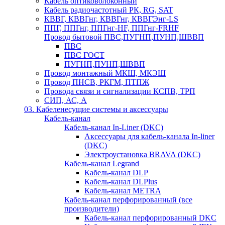
Кабель оптиковолоконный
Кабель радиочастотный РК, RG, SAT
КВВГ, КВВГнг, КВВГнг, КВВГЭнг-LS
ППГ, ППГнг, ППГнг-HF, ППГнг-FRHF
Провод бытовой ПВС,ПУГНП,ПУНП,ШВВП
ПВС
ПВС ГОСТ
ПУГНП,ПУНП,ШВВП
Провод монтажный МКШ, МКЭШ
Провод ПНСВ, РКГМ, ПТПЖ
Провода связи и сигнализации КСПВ, ТРП
СИП, АС, А
03. Кабеленесущие системы и аксессуары
Кабель-канал
Кабель-канал In-Liner (DKC)
Аксессуары для кабель-канала In-liner
(DKC)
Электроустановка BRAVA (DKC)
Кабель-канал Legrand
Кабель-канал DLP
Кабель-канал DLPlus
Кабель-канал METRA
Кабель-канал перфорированный (все
производители)
Кабель-канал перфорированный DKC