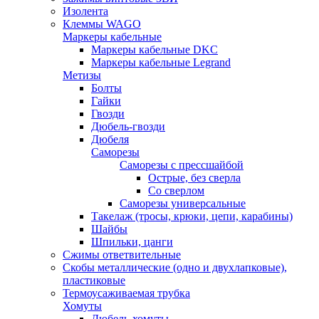
Изолента
Клеммы WAGO
Маркеры кабельные
Маркеры кабельные DKC
Маркеры кабельные Legrand
Метизы
Болты
Гайки
Гвозди
Дюбель-гвозди
Дюбеля
Саморезы
Саморезы с прессшайбой
Острые, без сверла
Со сверлом
Саморезы универсальные
Такелаж (тросы, крюки, цепи, карабины)
Шайбы
Шпильки, цанги
Сжимы ответвительные
Скобы металлические (одно и двухлапковые),
пластиковые
Термоусаживаемая трубка
Хомуты
Дюбель-хомуты