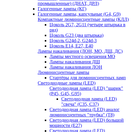
промышленные) (ДНАТ, ДРЛ)
Галогенные лампы (КГ)
Галогенные лампы, капсульные (G4, G9)
Компактные люминисцентные лампы (КЛЛ)
Цоколь 2G7, 2G11 (четыре штырька в
ряд)
Цоколь G23 (два штырька)
Цоколь G24d-2, G24d-3
Цоколь Е14, Е27, Е40
Лампы накаливания (ЛОН, МО, ДШ, ДС)
Лампы местного освещения МО
Лампы накаливания ДШ
Лампы накаливания ЛОН
Люминисцентные лампы
Стартёры для люминисцентных ламп
Светодиодные лампы (LED)
Светодиодная лампа (LED) "шарик"
(P45, G45, G95)
Светодиодная лампа (LED)
"свеча" (С35, С37)
Светодиодная лампа (LED) аналог
люминисцентных "трубка" (T8)
Светодиодная лампа (LED) большой
мощности (Е27)
Светодиодная лампа (LED)