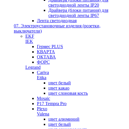
светодиодной ленты IP20
Драйвера (блоки питания) для
светодиодной ленты IP67
Лента светодиодная
07. Электроустановочные изделия (розетки,
выключатели)
EKF
IEK
Гермес PLUS
КВАРТА
ОКТАВА
ФОРС
Legrand
Cariva
Etika
цвет белый
цвет какао
цвет слоновая кость
Mosaic
P17 Tempra Pro
Plexo
Valena
цвет алюминий
цвет белый