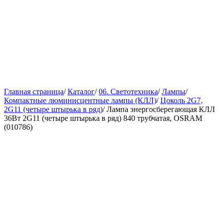
Главная страница
/
Каталог
/
06. Светотехника
/
Лампы
/
Компактные люминисцентные лампы (КЛЛ)
/
Цоколь 2G7,
2G11 (четыре штырька в ряд)
/
Лампа энергосберегающая КЛЛ
36Вт 2G11 (четыре штырька в ряд) 840 трубчатая, OSRAM
(010786)