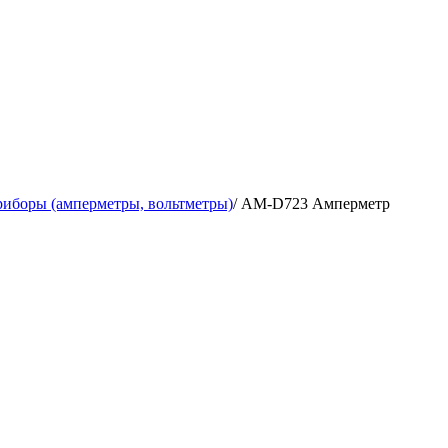
иборы (амперметры, вольтметры)
/
AM-D723 Амперметр