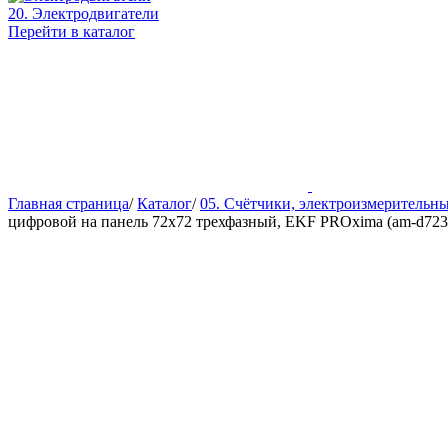
20. Электродвигатели
Перейти в каталог
Главная страница
/
Каталог
/
05. Счётчики, электроизмерительн
цифровой на панель 72х72 трехфазный, EKF PROxima (am-d723