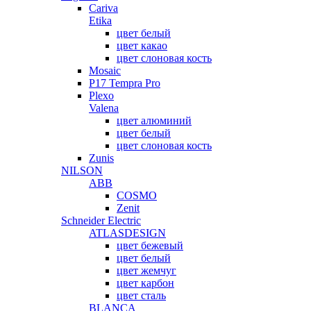
Cariva
Etika
цвет белый
цвет какао
цвет слоновая кость
Mosaic
P17 Tempra Pro
Plexo
Valena
цвет алюминий
цвет белый
цвет слоновая кость
Zunis
NILSON
ABB
COSMO
Zenit
Schneider Electric
ATLASDESIGN
цвет бежевый
цвет белый
цвет жемчуг
цвет карбон
цвет сталь
BLANCA