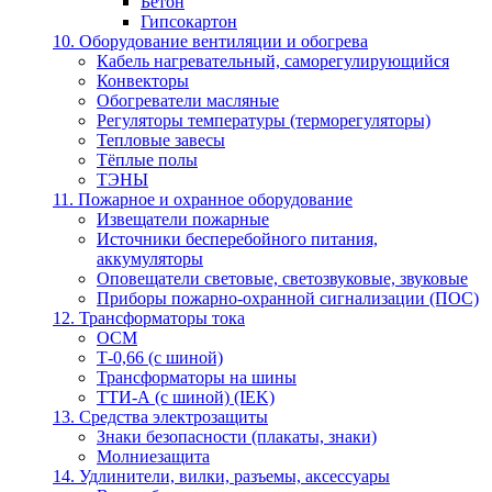
Бетон
Гипсокартон
10. Оборудование вентиляции и обогрева
Кабель нагревательный, саморегулирующийся
Конвекторы
Обогреватели масляные
Регуляторы температуры (терморегуляторы)
Тепловые завесы
Тёплые полы
ТЭНЫ
11. Пожарное и охранное оборудование
Извещатели пожарные
Источники бесперебойного питания,
аккумуляторы
Оповещатели световые, светозвуковые, звуковые
Приборы пожарно-охранной сигнализации (ПОС)
12. Трансформаторы тока
ОСМ
Т-0,66 (с шиной)
Трансформаторы на шины
ТТИ-А (с шиной) (IEK)
13. Средства электрозащиты
Знаки безопасности (плакаты, знаки)
Молниезащита
14. Удлинители, вилки, разъемы, аксессуары