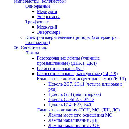
(амперметры, вольтметры)
Однофазные
Меркурий
Энергомера
Трехфазные
Меркурий
Энергомера
Электроизмерительные приборы (амперметры,
вольтметры)
06. Светотехника
Лампы
Газоразрядные лампы (уличные
промышленные) (ДНАТ, ДРЛ)
Галогенные лампы (КГ)
Галогенные лампы, капсульные (G4, G9)
Компактные люминисцентные лампы (КЛЛ)
Цоколь 2G7, 2G11 (четыре штырька в
ряд)
Цоколь G23 (два штырька)
Цоколь G24d-2, G24d-3
Цоколь Е14, Е27, Е40
Лампы накаливания (ЛОН, МО, ДШ, ДС)
Лампы местного освещения МО
Лампы накаливания ДШ
Лампы накаливания ЛОН