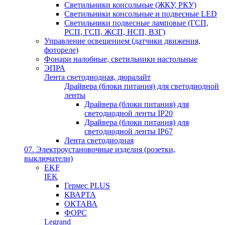
Светильники консольные (ЖКУ, РКУ)
Светильники консольные и подвесные LED
Светильники подвесные ламповые (ГСП,
РСП, ГСП, ЖСП, НСП, ВЗГ)
Управление освещением (датчики движения,
фотореле)
Фонари налобные, светильники настольные
ЭПРА
Лента светодиодная, дюралайт
Драйвера (блоки питания) для светодиодной
ленты
Драйвера (блоки питания) для
светодиодной ленты IP20
Драйвера (блоки питания) для
светодиодной ленты IP67
Лента светодиодная
07. Электроустановочные изделия (розетки,
выключатели)
EKF
IEK
Гермес PLUS
КВАРТА
ОКТАВА
ФОРС
Legrand