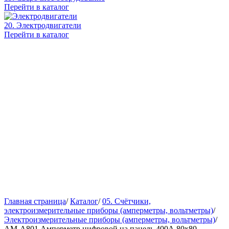
Перейти в каталог
20. Электродвигатели
Перейти в каталог
Главная страница
/
Каталог
/
05. Счётчики,
электроизмерительные приборы (амперметры, вольтметры)
/
Электроизмерительные приборы (амперметры, вольтметры)
/
AM-A801 Амперметр цифровой на панель 400А 80х80