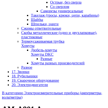
Острые, без сверла
Со сверлом
Саморезы универсальные
Такелаж (тросы, крюки, цепи, карабины)
Шайбы
Шпильки, цанги
Сжимы ответвительные
Скобы металлические (одно и двухлапковые),
пластиковые
Термоусаживаемая трубка
Хомуты
Дюбель-хомуты
Хомуты DKC
Разные
Хомуты разных производителей
Разное
17. Звонки
18. Рубильники
19. Сварочное оборудование
20. Электродвигатели
В категорию Электроизмерительные приборы (амперметры,
вольтметры)