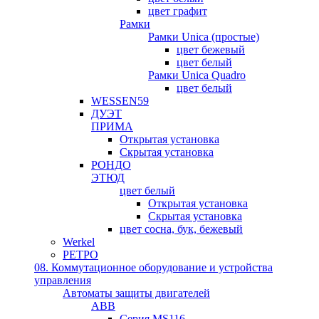
цвет графит
Рамки
Рамки Unica (простые)
цвет бежевый
цвет белый
Рамки Unica Quadro
цвет белый
WESSEN59
ДУЭТ
ПРИМА
Открытая установка
Скрытая установка
РОНДО
ЭТЮД
цвет белый
Открытая установка
Скрытая установка
цвет сосна, бук, бежевый
Werkel
РЕТРО
08. Коммутационное оборудование и устройства
управления
Автоматы защиты двигателей
ABB
Серия MS116