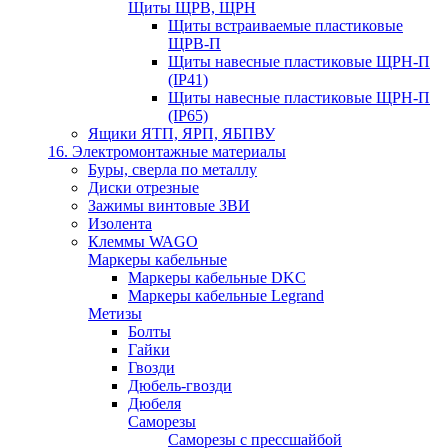
Щиты ЩРВ, ЩРН
Щиты встраиваемые пластиковые
ЩРВ-П
Щиты навесные пластиковые ЩРН-П
(IP41)
Щиты навесные пластиковые ЩРН-П
(IP65)
Ящики ЯТП, ЯРП, ЯБПВУ
16. Электромонтажные материалы
Буры, сверла по металлу
Диски отрезные
Зажимы винтовые ЗВИ
Изолента
Клеммы WAGO
Маркеры кабельные
Маркеры кабельные DKC
Маркеры кабельные Legrand
Метизы
Болты
Гайки
Гвозди
Дюбель-гвозди
Дюбеля
Саморезы
Саморезы с прессшайбой