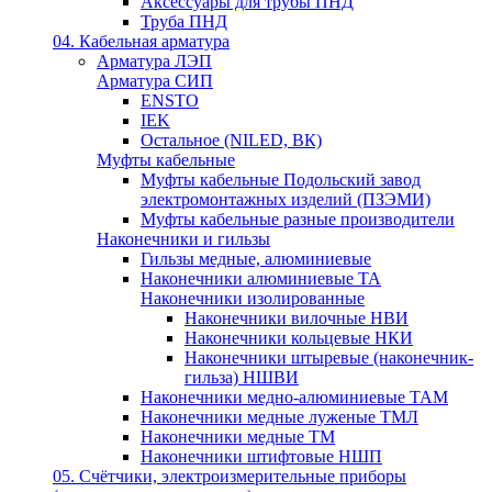
Аксессуары для трубы ПНД
Труба ПНД
04. Кабельная арматура
Арматура ЛЭП
Арматура СИП
ENSTO
IEK
Остальное (NILED, ВК)
Муфты кабельные
Муфты кабельные Подольский завод
электромонтажных изделий (ПЗЭМИ)
Муфты кабельные разные производители
Наконечники и гильзы
Гильзы медные, алюминиевые
Наконечники алюминиевые ТА
Наконечники изолированные
Наконечники вилочные НВИ
Наконечники кольцевые НКИ
Наконечники штыревые (наконечник-
гильза) НШВИ
Наконечники медно-алюминиевые ТАМ
Наконечники медные луженые ТМЛ
Наконечники медные ТМ
Наконечники штифтовые НШП
05. Счётчики, электроизмерительные приборы