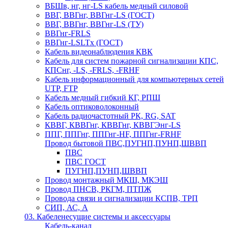
ВБШв, нг, нг-LS кабель медный силовой
ВВГ, ВВГнг, ВВГнг-LS (ГОСТ)
ВВГ, ВВГнг, ВВГнг-LS (ТУ)
ВВГнг-FRLS
ВВГнг-LSLTx (ГОСТ)
Кабель видеонаблюдения КВК
Кабель для систем пожарной сигнализации КПС,
КПСнг, -LS, -FRLS, -FRHF
Кабель информационный для компьютерных сетей
UTP, FTP
Кабель медный гибкий КГ, РПШ
Кабель оптиковолоконный
Кабель радиочастотный РК, RG, SAT
КВВГ, КВВГнг, КВВГнг, КВВГЭнг-LS
ППГ, ППГнг, ППГнг-HF, ППГнг-FRHF
Провод бытовой ПВС,ПУГНП,ПУНП,ШВВП
ПВС
ПВС ГОСТ
ПУГНП,ПУНП,ШВВП
Провод монтажный МКШ, МКЭШ
Провод ПНСВ, РКГМ, ПТПЖ
Провода связи и сигнализации КСПВ, ТРП
СИП, АС, А
03. Кабеленесущие системы и аксессуары
Кабель-канал